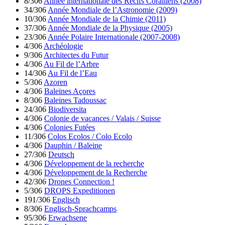
8/306
Année internationale des Récifs Coralliens (2008)
34/306
Année Mondiale de l’Astronomie (2009)
10/306
Année Mondiale de la Chimie (2011)
37/306
Année Mondiale de la Physique (2005)
23/306
Année Polaire Internationale (2007-2008)
4/306
Archéologie
9/306
Architectes du Futur
4/306
Au Fil de l’Arbre
14/306
Au Fil de l’Eau
5/306
Azoren
4/306
Baleines Açores
8/306
Baleines Tadoussac
24/306
Biodiversita
4/306
Colonie de vacances / Valais / Suisse
4/306
Colonies Futées
11/306
Colos Ecolos / Colo Ecolo
4/306
Dauphin / Baleine
27/306
Deutsch
4/306
Développement de la recherche
4/306
Développement de la Recherche
42/306
Drones Connection !
5/306
DROPS Expeditionen
191/306
Englisch
8/306
Englisch-Sprachcamps
95/306
Erwachsene