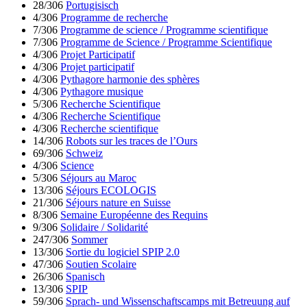
28/306
Portugisisch
4/306
Programme de recherche
7/306
Programme de science / Programme scientifique
7/306
Programme de Science / Programme Scientifique
4/306
Projet Participatif
4/306
Projet participatif
4/306
Pythagore harmonie des sphères
4/306
Pythagore musique
5/306
Recherche Scientifique
4/306
Recherche Scientifique
4/306
Recherche scientifique
14/306
Robots sur les traces de l’Ours
69/306
Schweiz
4/306
Science
5/306
Séjours au Maroc
13/306
Séjours ECOLOGIS
21/306
Séjours nature en Suisse
8/306
Semaine Européenne des Requins
9/306
Solidaire / Solidarité
247/306
Sommer
13/306
Sortie du logiciel SPIP 2.0
47/306
Soutien Scolaire
26/306
Spanisch
13/306
SPIP
59/306
Sprach- und Wissenschaftscamps mit Betreuung auf