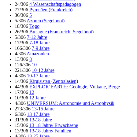
24/306
4 Wissenschaftspädagogen
77/306
Pyrenäen (Frankreich)
36/306
5
5/306
Azoren (Segelboot)
18/306
Togo
26/306
Bretagne (Frankreich, Segelboot)
5/306
7-12 Jahre
17/306
7-18 Jahre
166/306
7-9 Jahre
4/306
Amazonien
13/306
8
126/306
10
221/306
10-12 Jahre
4/306
10-17 Jahre
14/306
Kirgisistan (Zentralasien)
44/306
EXPLOR’EARTH: Geologie, Vulkane, Berge
17/306
12
10/306
12 Jahre
4/306
UNIVERSUM: Astronomie und Astrophysik
273/306
13-15 Jahre
6/306
13-17 Jahre
31/306
13-18 Jahre
15/306
13-18 Jahre/ Erwachsene
13/306
13-18 Jahre/ Familien
4/306
13-25 Jahre