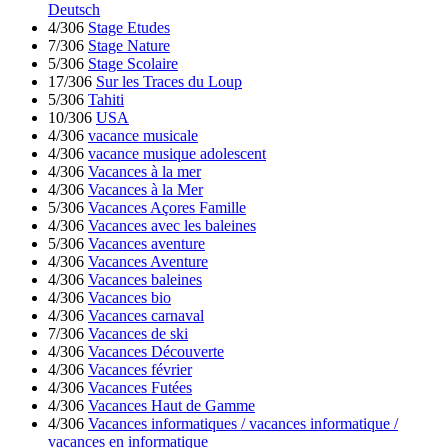
Deutsch
4/306
Stage Etudes
7/306
Stage Nature
5/306
Stage Scolaire
17/306
Sur les Traces du Loup
5/306
Tahiti
10/306
USA
4/306
vacance musicale
4/306
vacance musique adolescent
4/306
Vacances à la mer
4/306
Vacances à la Mer
5/306
Vacances Açores Famille
4/306
Vacances avec les baleines
5/306
Vacances aventure
4/306
Vacances Aventure
4/306
Vacances baleines
4/306
Vacances bio
4/306
Vacances carnaval
7/306
Vacances de ski
4/306
Vacances Découverte
4/306
Vacances février
4/306
Vacances Futées
4/306
Vacances Haut de Gamme
4/306
Vacances informatiques / vacances informatique /
vacances en informatique