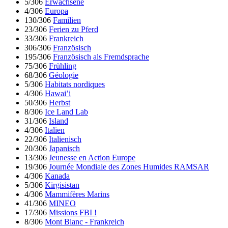
5/306
Erwachsene
4/306
Europa
130/306
Familien
23/306
Ferien zu Pferd
33/306
Frankreich
306/306
Französisch
195/306
Französisch als Fremdsprache
75/306
Frühling
68/306
Géologie
5/306
Habitats nordiques
4/306
Hawai’i
50/306
Herbst
8/306
Ice Land Lab
31/306
Island
4/306
Italien
22/306
Italienisch
20/306
Japanisch
13/306
Jeunesse en Action Europe
19/306
Journée Mondiale des Zones Humides RAMSAR
4/306
Kanada
5/306
Kirgisistan
4/306
Mammifères Marins
41/306
MINEO
17/306
Missions FBI !
8/306
Mont Blanc - Frankreich