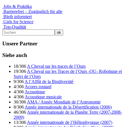
Jobs & Praktika
Barrierefrei – Zugänglich für alle
Bleib informiert
Girls for Science
Top-Qualität
Unsere Partner
Siehe auch
18/306
A Cheval sur les traces de l’Ours
19/306
A Cheval sur les Traces de l’Ours -OU- Robotique et
Suivi de l’Ours
9/306
A l’Affût de la Biodiversité
4/306
Açores routard
4/306
Acoustique
4/306
Acoustique musicale
30/306
AMA / Année Mondiale de l’Astronomie
8/306
Année internationale de la Désertification (2006)
46/306
Année internationale de la Planète Terre (2007-2008-
2009)
13/306
Année internationale de l’Héliophysique (2007)