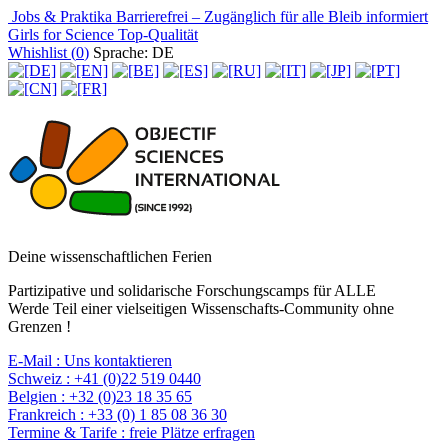
Jobs & Praktika
Barrierefrei – Zugänglich für alle
Bleib informiert
Girls for Science
Top-Qualität
Whishlist (
0
)
Sprache: DE
Deine wissenschaftlichen Ferien
Partizipative und solidarische Forschungscamps für ALLE
Werde Teil einer vielseitigen Wissenschafts-Community ohne
Grenzen !
E-Mail :
Uns kontaktieren
Schweiz :
+41 (0)22 519 0440
Belgien :
+32 (0)23 18 35 65
Frankreich :
+33 (0) 1 85 08 36 30
Termine & Tarife :
freie Plätze erfragen