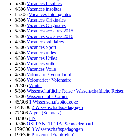
5/306
Vacances Insolites
4/306
Vacances insolites
11/306
Vacances Intelligentes
8/306
Vacances Originales
4/306
Vacances Originales
5/306
Vacances scolaires 2015
4/306
Vacances scolaires 2016
4/306
Vacances solidaires
4/306
Vacances Sport
4/306
Vacances utiles
4/306
Vacances Utiles
4/306
Vacances voile
5/306
Vacances Voile
4/306
Volontaire / Volontariat
4/306
Volontariat / Volontaire
26/306
Winter
5/306
Wissenschaftliche Reise / Wissenschaftliche Reisen
4/306
Wissenschafts-Camps
45/306
1 Wissenschaftspädagoge
148/306
2 Wissenschaftspädagogen
77/306
Alpen (Schweiz)
31/306
EN
9/306
OSI PANTHERA: Schneeleopard
179/306
3 Wissenschaftspädagogen
196/306
Provence (Frankreich)