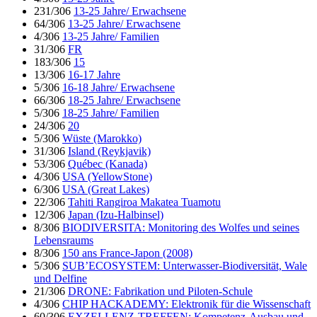
231/306
13-25 Jahre/ Erwachsene
64/306
13-25 Jahre/ Erwachsene
4/306
13-25 Jahre/ Familien
31/306
FR
183/306
15
13/306
16-17 Jahre
5/306
16-18 Jahre/ Erwachsene
66/306
18-25 Jahre/ Erwachsene
5/306
18-25 Jahre/ Familien
24/306
20
5/306
Wüste (Marokko)
31/306
Island (Reykjavik)
53/306
Québec (Kanada)
4/306
USA (YellowStone)
6/306
USA (Great Lakes)
22/306
Tahiti Rangiroa Makatea Tuamotu
12/306
Japan (Izu-Halbinsel)
8/306
BIODIVERSITA: Monitoring des Wolfes und seines
Lebensraums
8/306
150 ans France-Japon (2008)
5/306
SUB’ECOSYSTEM: Unterwasser-Biodiversität, Wale
und Delfine
21/306
DRONE: Fabrikation und Piloten-Schule
4/306
CHIP HACKADEMY: Elektronik für die Wissenschaft
60/306
EXZELLENZ-TREFFEN: Kompetenz-Ausbau und