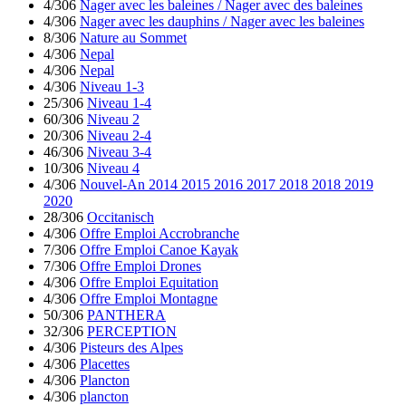
4/306
Nager avec les baleines / Nager avec des baleines
4/306
Nager avec les dauphins / Nager avec les baleines
8/306
Nature au Sommet
4/306
Nepal
4/306
Nepal
4/306
Niveau 1-3
25/306
Niveau 1-4
60/306
Niveau 2
20/306
Niveau 2-4
46/306
Niveau 3-4
10/306
Niveau 4
4/306
Nouvel-An 2014 2015 2016 2017 2018 2018 2019
2020
28/306
Occitanisch
4/306
Offre Emploi Accrobranche
7/306
Offre Emploi Canoe Kayak
7/306
Offre Emploi Drones
4/306
Offre Emploi Equitation
4/306
Offre Emploi Montagne
50/306
PANTHERA
32/306
PERCEPTION
4/306
Pisteurs des Alpes
4/306
Placettes
4/306
Plancton
4/306
plancton