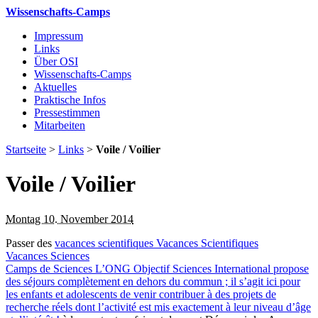
Wissenschafts-Camps
Impressum
Links
Über OSI
Wissenschafts-Camps
Aktuelles
Praktische Infos
Pressestimmen
Mitarbeiten
Startseite
>
Links
>
Voile / Voilier
Voile / Voilier
Montag 10. November 2014
Passer des
vacances scientifiques
Vacances Scientifiques
Vacances Sciences
Camps de Sciences
L’ONG Objectif Sciences International propose
des séjours complètement en dehors du commun ; il s’agit ici pour
les enfants et adolescents de venir contribuer à des projets de
recherche réels dont l’activité est mis exactement à leur niveau d’âge