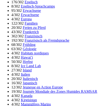
176/302
Englisch
8/302
Englisch-Sprachcamps
95/302
Erwachsene
4/302
Erwachsene
4/302
Europa
122/302
Familien
20/302
Ferien zu Pferd
43/302
Frankreich
302/302
Französisch
192/302
Französisch als Fremdsprache
68/302
Frühling
63/302
Géologie
4/302
Habitats nordiques
4/302
Hawai’i
50/302
Herbst
8/302
Ice Land Lab
27/302
Island
4/302
Italien
20/302
Italienisch
16/302
Japanisch
12/302
Jeunesse en Action Europe
19/302
Journée Mondiale des Zones Humides RAMSAR
4/302
Kanada
4/302
Kirgisistan
4/302
Mammifères Marins