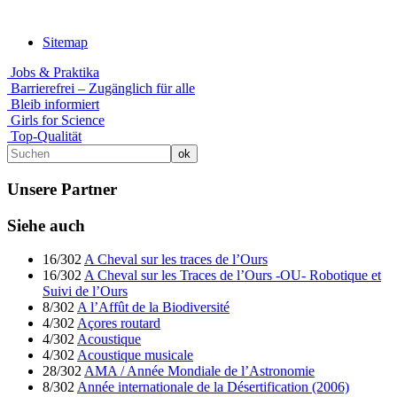
Sitemap
Jobs & Praktika
Barrierefrei – Zugänglich für alle
Bleib informiert
Girls for Science
Top-Qualität
Unsere Partner
Siehe auch
16/302
A Cheval sur les traces de l’Ours
16/302
A Cheval sur les Traces de l’Ours -OU- Robotique et
Suivi de l’Ours
8/302
A l’Affût de la Biodiversité
4/302
Açores routard
4/302
Acoustique
4/302
Acoustique musicale
28/302
AMA / Année Mondiale de l’Astronomie
8/302
Année internationale de la Désertification (2006)