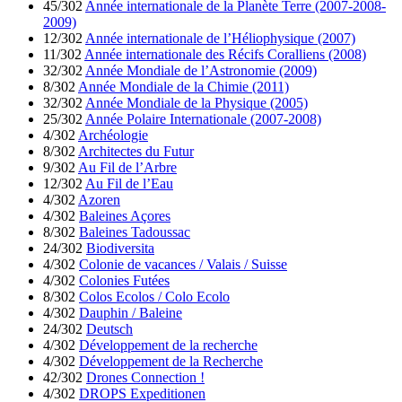
45/302
Année internationale de la Planète Terre (2007-2008-
2009)
12/302
Année internationale de l’Héliophysique (2007)
11/302
Année internationale des Récifs Coralliens (2008)
32/302
Année Mondiale de l’Astronomie (2009)
8/302
Année Mondiale de la Chimie (2011)
32/302
Année Mondiale de la Physique (2005)
25/302
Année Polaire Internationale (2007-2008)
4/302
Archéologie
8/302
Architectes du Futur
9/302
Au Fil de l’Arbre
12/302
Au Fil de l’Eau
4/302
Azoren
4/302
Baleines Açores
8/302
Baleines Tadoussac
24/302
Biodiversita
4/302
Colonie de vacances / Valais / Suisse
4/302
Colonies Futées
8/302
Colos Ecolos / Colo Ecolo
4/302
Dauphin / Baleine
24/302
Deutsch
4/302
Développement de la recherche
4/302
Développement de la Recherche
42/302
Drones Connection !
4/302
DROPS Expeditionen