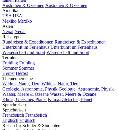
Italien
Italien
Australien & Ozeanien
Australien & Ozeanien
Amerika
USA
USA
Mexiko
Mexiko
Asien
Nepal
Nepal
Reisetypen
Rundreisen & Expeditionen
Rundreisen & Expeditionen
Unterkunft im Ferienhaus
Unterkunft im Ferienhaus
Wissenschaft und Sport
Wissenschaft und Sport
Termine
Frühling
Frühling
Sommer
Sommer
Herbst
Herbst
Themenbereiche
Wildnis, Natur, Tiere
Wildnis, Natur, Tiere
Geologie, Astronomie, Physik
Geologie, Astronomie, Physik
Wasser, Meere & Ozeane
Wasser, Meere & Ozeane
Klima, Gletscher, Planet
Klima, Gletscher, Planet
Sprachreisen
Sprachreisen
Französisch
Französisch
Englisch
Englisch
Reisen für Schüler & Studenten