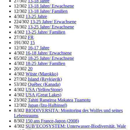
27/302
13-18 Jahre
12/302
13-18 Jahre/ Erwachsene
12/302
13-18 Jahre/ Familien
4/302
13-25 Jahre
224/302
13-25 Jahre/ Erwachsene
78/302
13-25 Jahre/ Erwachsene
4/302
13-25 Jahre/ Familien
27/302
FR
191/302
15
12/302
16-17 Jahre
4/302
16-18 Jahre/ Erwachsene
65/302
18-25 Jahre/ Erwachsene
4/302
18-25 Jahre/ Familien
20/302
20
4/302
Wüste (Marokko)
27/302
Island (Reykjavik)
53/302
Québec (Kanada)
4/302
USA (YellowStone)
4/302
USA (Great Lakes)
23/302
Tahiti Rangiroa Makatea Tuamotu
12/302
Japan (Izu-Halbinsel)
8/302
BIODIVERSITA: Monitoring des Wolfes und seines
Lebensraums
8/302
150 ans France-Japon (2008)
4/302
SUB’ECOSYSTEM: Unterwasser-Biodiversität, Wale