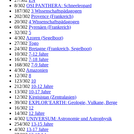
27/302
EN
8/302
OSI PANTHERA: Schneeleopard
187/302
3 Wissenschaftspädagogen
202/302
Provence (Frankreich)
20/302
4 Wissenschaftspädagogen
69/302
Pyrenäen (Frankreich)
32/302
5
4/302
Azoren (Segelboot)
27/302
Togo
24/302
Bretagne (Frankreich, Segelboot)
10/302
7-12 Jahre
16/302
7-18 Jahre
168/302
7-9 Jahre
4/302
Amazonien
12/302
8
123/302
10
212/302
10-12 Jahre
13/302
10-17 Jahre
12/302
Kirgisistan (Zentralasien)
39/302
EXPLOR’EARTH: Geologie, Vulkane, Berge
16/302
12
14/302
12 Jahre
4/302
UNIVERSUM: Astronomie und Astrophysik
254/302
13-15 Jahre
4/302
13-17 Jahre