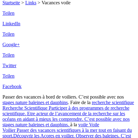
Startseite
>
Links
>
Vacances voile
Teilen
LinkedIn
Teilen
Google+
Teilen
Twitter
Teilen
Facebook
Passer des vacances à bord de voiliers. C’est possible avec nos
stages nature baleines et dauphins
. Faire de la
recherche scientifique
Recherche Scientifique
Participer à des programmes de recherche
scientifique. Etre acteur de l’avancement de la recherche sur les
océans en aidant à mieux les comprendre. C’est possible avec nos
stages nature baleines et dauphins.
à la
voile
Voile
Voilier
Passer des vacances scientifiques à la mer tout en faisant du
sport.Découvrir les Açores en voilier. Observer des baleines. C’est