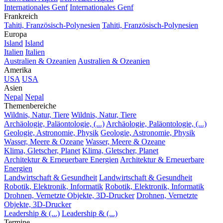
Internationales Genf
Internationales Genf
Frankreich
Tahiti, Französisch-Polynesien
Tahiti, Französisch-Polynesien
Europa
Island
Island
Italien
Italien
Australien & Ozeanien
Australien & Ozeanien
Amerika
USA
USA
Asien
Nepal
Nepal
Themenbereiche
Wildnis, Natur, Tiere
Wildnis, Natur, Tiere
Archäologie, Paläontologie, (...)
Archäologie, Paläontologie, (...)
Geologie, Astronomie, Physik
Geologie, Astronomie, Physik
Wasser, Meere & Ozeane
Wasser, Meere & Ozeane
Klima, Gletscher, Planet
Klima, Gletscher, Planet
Architektur & Erneuerbare Energien
Architektur & Erneuerbare
Energien
Landwirtschaft & Gesundheit
Landwirtschaft & Gesundheit
Robotik, Elektronik, Informatik
Robotik, Elektronik, Informatik
Drohnen, Vernetzte Objekte, 3D-Drucker
Drohnen, Vernetzte
Objekte, 3D-Drucker
Leadership & (...)
Leadership & (...)
Termine