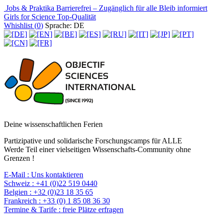
Jobs & Praktika
Barrierefrei – Zugänglich für alle
Bleib informiert
Girls for Science
Top-Qualität
Whishlist (
0
)
Sprache: DE
Deine wissenschaftlichen Ferien
Partizipative und solidarische Forschungscamps für ALLE
Werde Teil einer vielseitigen Wissenschafts-Community ohne
Grenzen !
E-Mail :
Uns kontaktieren
Schweiz :
+41 (0)22 519 0440
Belgien :
+32 (0)23 18 35 65
Frankreich :
+33 (0) 1 85 08 36 30
Termine & Tarife :
freie Plätze erfragen