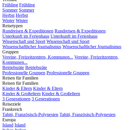
Frühling
Frühling
Sommer
Sommer
Herbst
Herbst
Winter
Winter
Reisetypen
Rundreisen & Expeditionen
Rundreisen & Expeditionen
Unterkunft im Ferienhaus
Unterkunft im Ferienhaus
Wissenschaft und Sport
Wissenschaft und Sport
Wissenschaftlicher Journalismus
Wissenschaftlicher Journalismus
Gruppen
Vereine, Freizeitzentren, Kommunen...
Vereine, Freizeitzentren,
Kommunen...
Betriebsräte
Betriebsräte
Professionelle Gruppen
Professionelle Gruppen
Reisen für Familien
Reisen für Familien
Kinder & Eltern
Kinder & Eltern
Kinder & Großeltern
Kinder & Großeltern
3 Generationen
3 Generationen
Reiseziele
Frankreich
Tahiti, Französisch-Polynesien
Tahiti, Französisch-Polynesien
Europa
Island
Island