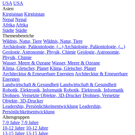
USA
USA
Asien
Kirgisistan
Kirgisistan
Nepal
Nepal
Afrika
Afrika
Städte
Städte
Themenbereiche
Wildnis, Natur, Tiere
Wildnis, Natur, Tiere
Archäologie, Paläontologie, (...)
Archäologie, Paläontologie, (...)
Geologie, Astronomie, Physik, Chimie
Geologie, Astronomie,
Physik, Chimie
Wasser, Meere & Ozeane
Wasser, Meere & Ozeane
Klima, Gletscher, Planet
Klima, Gletscher, Planet
Architecktur & Erneuerbare Energien
Architecktur & Erneuerbare
Energien
Landwirtschaft & Gesundheit
Landwirtschaft & Gesundheit
Robotik, Elektronik, Informatik
Robotik, Elektronik, Informatik
Drohnen, Vernetzte Objekte, 3D-Drucker
Drohnen, Vernetzte
Objekte, 3D-Drucker
Leadership, Persönlichkeitsentwicklung
Leadership,
Persönlichkeitsentwicklung
Altersgruppen
7-9 Jahre
7-9 Jahre
10-12 Jahre
10-12 Jahre
13-15 Jahre
13-15 Jahre