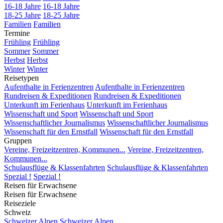
16-18 Jahre
16-18 Jahre
18-25 Jahre
18-25 Jahre
Familien
Familien
Termine
Frühling
Frühling
Sommer
Sommer
Herbst
Herbst
Winter
Winter
Reisetypen
Aufenthalte in Ferienzentren
Aufenthalte in Ferienzentren
Rundreisen & Expeditionen
Rundreisen & Expeditionen
Unterkunft im Ferienhaus
Unterkunft im Ferienhaus
Wissenschaft und Sport
Wissenschaft und Sport
Wissenschaftlicher Journalismus
Wissenschaftlicher Journalismus
Wissenschaft für den Ernstfall
Wissenschaft für den Ernstfall
Gruppen
Vereine, Freizeitzentren, Kommunen...
Vereine, Freizeitzentren,
Kommunen...
Schulausflüge & Klassenfahrten
Schulausflüge & Klassenfahrten
Spezial !
Spezial !
Reisen für Erwachsene
Reisen für Erwachsene
Reiseziele
Schweiz
Schweizer Alpen
Schweizer Alpen