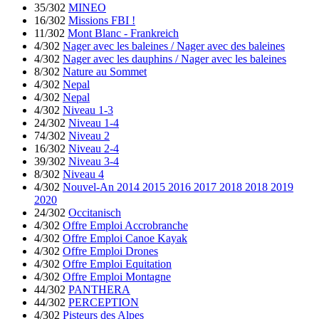
35/302
MINEO
16/302
Missions FBI !
11/302
Mont Blanc - Frankreich
4/302
Nager avec les baleines / Nager avec des baleines
4/302
Nager avec les dauphins / Nager avec les baleines
8/302
Nature au Sommet
4/302
Nepal
4/302
Nepal
4/302
Niveau 1-3
24/302
Niveau 1-4
74/302
Niveau 2
16/302
Niveau 2-4
39/302
Niveau 3-4
8/302
Niveau 4
4/302
Nouvel-An 2014 2015 2016 2017 2018 2018 2019
2020
24/302
Occitanisch
4/302
Offre Emploi Accrobranche
4/302
Offre Emploi Canoe Kayak
4/302
Offre Emploi Drones
4/302
Offre Emploi Equitation
4/302
Offre Emploi Montagne
44/302
PANTHERA
44/302
PERCEPTION
4/302
Pisteurs des Alpes