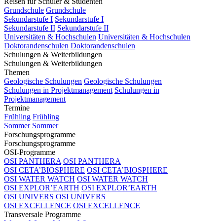
Reisen für Schüler & Studenten
Grundschule
Grundschule
Sekundarstufe I
Sekundarstufe I
Sekundarstufe II
Sekundarstufe II
Universitäten & Hochschulen
Universitäten & Hochschulen
Doktorandenschulen
Doktorandenschulen
Schulungen & Weiterbildungen
Schulungen & Weiterbildungen
Themen
Geologische Schulungen
Geologische Schulungen
Schulungen in Projektmanagement
Schulungen in
Projektmanagement
Termine
Frühling
Frühling
Sommer
Sommer
Forschungsprogramme
Forschungsprogramme
OSI-Programme
OSI PANTHERA
OSI PANTHERA
OSI CETA’BIOSPHERE
OSI CETA’BIOSPHERE
OSI WATER WATCH
OSI WATER WATCH
OSI EXPLOR’EARTH
OSI EXPLOR’EARTH
OSI UNIVERS
OSI UNIVERS
OSI EXCELLENCE
OSI EXCELLENCE
Transversale Programme