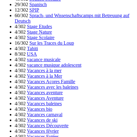
29/302
Spanisch
12/302
SPIP
60/302
Sprach- und Wissenschaftscamps mit Betreuung auf
Deutsch
4/302
Stage Etudes
4/302
Stage Nature
4/302
Stage Scolaire
16/302
Sur les Traces du Loup
4/302
Tahiti
8/302
USA
4/302
vacance musicale
4/302
vacance musique adolescent
4/302
Vacances à la mer
4/302
Vacances à la Mer
4/302
Vacances Açores Famille
4/302
Vacances avec les baleines
4/302
Vacances aventure
4/302
Vacances Aventure
4/302
Vacances baleines
4/302
Vacances bio
4/302
Vacances carnaval
4/302
Vacances de ski
4/302
Vacances Découverte
4/302
Vacances février
4/302
Vacances Futées