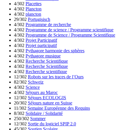
4/302
Placettes
4/302
Plancton
4/302
plancton
29/302
Portugisisch
4/302
Programme de recherche
4/302
Programme de science / Programme scientifique
4/302
Programme de Science / Programme Scientifique
4/302
Projet Participatif
4/302
Projet participatif
4/302
Pythagore harmonie des sphères
4/302
Pythagore musique
4/302
Recherche Scientifique
4/302
Recherche Scientifique
4/302
Recherche scientifique
12/302
Robots sur les traces de l’Ours
82/302
Schweiz
4/302
Science
4/302
Séjours au Maroc
12/302
Séjours ECOLOGIS
20/302
Séjours nature en Suisse
11/302
Semaine Européenne des Requins
8/302
Solidaire / Solidarité
250/302
Sommer
12/302
Sortie du logiciel SPIP 2.0
45/302
Soutien Scolaire