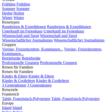
Frühling
Frühling
Sommer
Sommer
Herbst
Herbst
Winter
Winter
Reisetypen
Rundreisen & Expeditionen
Rundreisen & Expeditionen
Unterkunft im Ferienhaus
Unterkunft im Ferienhaus
Wissenschaft und Sport
Wissenschaft und Sport
Wissenschaftlicher Journalismus
Wissenschaftlicher Journalismus
Gruppen
Vereine, Freizeitzentren, Kommunen...
Vereine, Freizeitzentren,
Kommunen...
Betriebsräte
Betriebsräte
Professionelle Gruppen
Professionelle Gruppen
Reisen für Familien
Reisen für Familien
Kinder & Eltern
Kinder & Eltern
Kinder & Großeltern
Kinder & Großeltern
3 Generationen
3 Generationen
Reiseziele
Frankreich
Tahiti, Französisch-Polynesien
Tahiti, Französisch-Polynesien
Europa
Island
Island