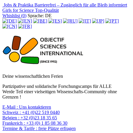
Jobs & Praktika
Barrierefrei – Zugänglich für alle
Bleib informiert
Girls for Science
Top-Qualität
Whishlist (
0
)
Sprache: DE
Deine wissenschaftlichen Ferien
Partizipative und solidarische Forschungscamps für ALLE
Werde Teil einer vielseitigen Wissenschafts-Community ohne
Grenzen !
E-Mail :
Uns kontaktieren
Schweiz :
+41 (0)22 519 0440
Belgien :
+32 (0)23 18 35 65
Frankreich :
+33 (0) 1 85 08 36 30
Termine & Tarife :
freie Plätze erfragen