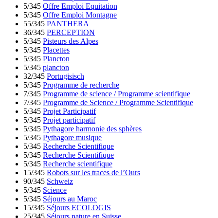
5/345
Offre Emploi Equitation
5/345
Offre Emploi Montagne
55/345
PANTHERA
36/345
PERCEPTION
5/345
Pisteurs des Alpes
5/345
Placettes
5/345
Plancton
5/345
plancton
32/345
Portugisisch
5/345
Programme de recherche
7/345
Programme de science / Programme scientifique
7/345
Programme de Science / Programme Scientifique
5/345
Projet Participatif
5/345
Projet participatif
5/345
Pythagore harmonie des sphères
5/345
Pythagore musique
5/345
Recherche Scientifique
5/345
Recherche Scientifique
5/345
Recherche scientifique
15/345
Robots sur les traces de l’Ours
90/345
Schweiz
5/345
Science
5/345
Séjours au Maroc
15/345
Séjours ECOLOGIS
25/345
Séjours nature en Suisse