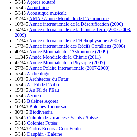
5/345
Açores routard
5/345
Acoustique
5/345
Acoustique musicale
35/345
AMA / Année Mondiale de l’Astronomie
10/345
Année internationale de la Désertification (2006)
54/345
Année internationale de la Planète Terre (2007-2008-
2009)
15/345
Année internationale de l’Héliophysique (2007)
17/345
Année internationale des Récifs Coralliens (2008)
40/345
Année Mondiale de l’Astronomie (2009)
11/345
Année Mondiale de la Chimie (2011)
42/345
Année Mondiale de la Physique (2005)
27/345
Année Polaire Internationale (2007-2008)
5/345
Archéologie
10/345
Architectes du Futur
5/345
Au Fil de l’Arbre
15/345
Au Fil de l’Eau
5/345
Azoren
5/345
Baleines Açores
10/345
Baleines Tadoussac
30/345
Biodiversita
5/345
Colonie de vacances / Valais / Suisse
5/345
Colonies Futées
12/345
Colos Ecolos / Colo Ecolo
5/345
Dauphin / Baleine