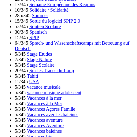
17/345
Semaine Européenne des Requins
10/345
Solidaire / Solidarité
285/345
Sommer
15/345
Sortie du logiciel SPIP 2.0
52/345
Soutien Scolaire
30/345
Spanisch
15/345
SPIP
64/345
Sprach- und Wissenschaftscamps mit Betreuung auf
Deutsch
5/345
Stage Etudes
7/345
Stage Nature
5/345
Stage Scolaire
20/345
Sur les Traces du Loup
5/345
Tahiti
11/345
USA
5/345
vacance musicale
5/345
vacance musique adolescent
5/345
Vacances à la mer
5/345
Vacances à la Mer
5/345
Vacances Açores Famille
5/345
Vacances avec les baleines
5/345
Vacances aventure
5/345
Vacances Aventure
5/345
Vacances baleines
5/345
Vacances bio