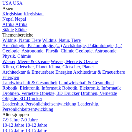
USA
USA
Asien
Kirgisistan
Kirgisistan
Nepal
Nepal
Afrika
Afrika
Städte
Städte
Themenbereiche
Wildnis, Natur, Tiere
Wildnis, Natur, Tiere
Archäologie, Paläontologie, (...)
Archäologie, Paläontologie, (...)
Geologie, Astronomie, Physik, Chimie
Geologie, Astronomie,
Physik, Chimie
Wasser, Meere & Ozeane
Wasser, Meere & Ozeane
Klima, Gletscher, Planet
Klima, Gletscher, Planet
Architecktur & Erneuerbare Energien
Architecktur & Erneuerbare
Energien
Landwirtschaft & Gesundheit
Landwirtschaft & Gesundheit
Robotik, Elektronik, Informatik
Robotik, Elektronik, Informatik
Drohnen, Vernetzte Objekte, 3D-Drucker
Drohnen, Vernetzte
Objekte, 3D-Drucker
Leadership, Persönlichkeitsentwicklung
Leadership,
Persönlichkeitsentwicklung
Altersgruppen
7-9 Jahre
7-9 Jahre
10-12 Jahre
10-12 Jahre
13-15 Jahre
13-15 Jahre