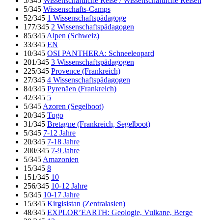
5/345
Wissenschaftliche Reise / Wissenschaftliche Reisen
5/345
Wissenschafts-Camps
52/345
1 Wissenschaftspädagoge
177/345
2 Wissenschaftspädagogen
85/345
Alpen (Schweiz)
33/345
EN
10/345
OSI PANTHERA: Schneeleopard
201/345
3 Wissenschaftspädagogen
225/345
Provence (Frankreich)
27/345
4 Wissenschaftspädagogen
84/345
Pyrenäen (Frankreich)
42/345
5
5/345
Azoren (Segelboot)
20/345
Togo
31/345
Bretagne (Frankreich, Segelboot)
5/345
7-12 Jahre
20/345
7-18 Jahre
200/345
7-9 Jahre
5/345
Amazonien
15/345
8
151/345
10
256/345
10-12 Jahre
5/345
10-17 Jahre
15/345
Kirgisistan (Zentralasien)
48/345
EXPLOR’EARTH: Geologie, Vulkane, Berge