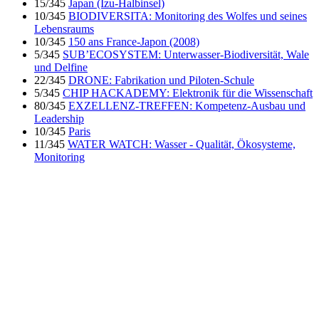
15/345
Japan (Izu-Halbinsel)
10/345
BIODIVERSITA: Monitoring des Wolfes und seines
Lebensraums
10/345
150 ans France-Japon (2008)
5/345
SUB’ECOSYSTEM: Unterwasser-Biodiversität, Wale
und Delfine
22/345
DRONE: Fabrikation und Piloten-Schule
5/345
CHIP HACKADEMY: Elektronik für die Wissenschaft
80/345
EXZELLENZ-TREFFEN: Kompetenz-Ausbau und
Leadership
10/345
Paris
11/345
WATER WATCH: Wasser - Qualität, Ökosysteme,
Monitoring