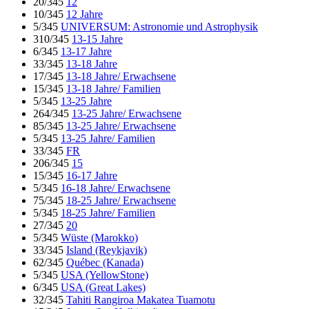
20/345
12
10/345
12 Jahre
5/345
UNIVERSUM: Astronomie und Astrophysik
310/345
13-15 Jahre
6/345
13-17 Jahre
33/345
13-18 Jahre
17/345
13-18 Jahre/ Erwachsene
15/345
13-18 Jahre/ Familien
5/345
13-25 Jahre
264/345
13-25 Jahre/ Erwachsene
85/345
13-25 Jahre/ Erwachsene
5/345
13-25 Jahre/ Familien
33/345
FR
206/345
15
15/345
16-17 Jahre
5/345
16-18 Jahre/ Erwachsene
75/345
18-25 Jahre/ Erwachsene
5/345
18-25 Jahre/ Familien
27/345
20
5/345
Wüste (Marokko)
33/345
Island (Reykjavik)
62/345
Québec (Kanada)
5/345
USA (YellowStone)
6/345
USA (Great Lakes)
32/345
Tahiti Rangiroa Makatea Tuamotu