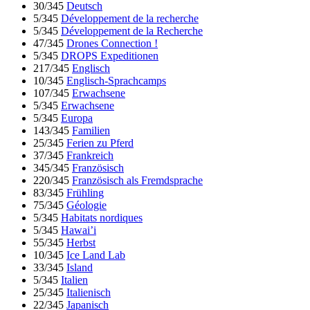
30/345
Deutsch
5/345
Développement de la recherche
5/345
Développement de la Recherche
47/345
Drones Connection !
5/345
DROPS Expeditionen
217/345
Englisch
10/345
Englisch-Sprachcamps
107/345
Erwachsene
5/345
Erwachsene
5/345
Europa
143/345
Familien
25/345
Ferien zu Pferd
37/345
Frankreich
345/345
Französisch
220/345
Französisch als Fremdsprache
83/345
Frühling
75/345
Géologie
5/345
Habitats nordiques
5/345
Hawai’i
55/345
Herbst
10/345
Ice Land Lab
33/345
Island
5/345
Italien
25/345
Italienisch
22/345
Japanisch