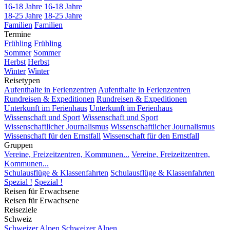
16-18 Jahre
16-18 Jahre
18-25 Jahre
18-25 Jahre
Familien
Familien
Termine
Frühling
Frühling
Sommer
Sommer
Herbst
Herbst
Winter
Winter
Reisetypen
Aufenthalte in Ferienzentren
Aufenthalte in Ferienzentren
Rundreisen & Expeditionen
Rundreisen & Expeditionen
Unterkunft im Ferienhaus
Unterkunft im Ferienhaus
Wissenschaft und Sport
Wissenschaft und Sport
Wissenschaftlicher Journalismus
Wissenschaftlicher Journalismus
Wissenschaft für den Ernstfall
Wissenschaft für den Ernstfall
Gruppen
Vereine, Freizeitzentren, Kommunen...
Vereine, Freizeitzentren,
Kommunen...
Schulausflüge & Klassenfahrten
Schulausflüge & Klassenfahrten
Spezial !
Spezial !
Reisen für Erwachsene
Reisen für Erwachsene
Reiseziele
Schweiz
Schweizer Alpen
Schweizer Alpen