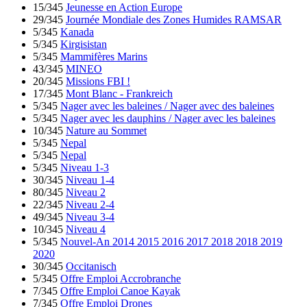
15/345
Jeunesse en Action Europe
29/345
Journée Mondiale des Zones Humides RAMSAR
5/345
Kanada
5/345
Kirgisistan
5/345
Mammifères Marins
43/345
MINEO
20/345
Missions FBI !
17/345
Mont Blanc - Frankreich
5/345
Nager avec les baleines / Nager avec des baleines
5/345
Nager avec les dauphins / Nager avec les baleines
10/345
Nature au Sommet
5/345
Nepal
5/345
Nepal
5/345
Niveau 1-3
30/345
Niveau 1-4
80/345
Niveau 2
22/345
Niveau 2-4
49/345
Niveau 3-4
10/345
Niveau 4
5/345
Nouvel-An 2014 2015 2016 2017 2018 2018 2019
2020
30/345
Occitanisch
5/345
Offre Emploi Accrobranche
7/345
Offre Emploi Canoe Kayak
7/345
Offre Emploi Drones