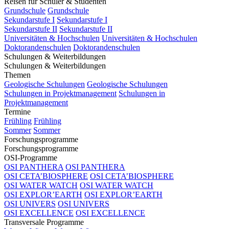
Reisen für Schüler & Studenten
Grundschule
Grundschule
Sekundarstufe I
Sekundarstufe I
Sekundarstufe II
Sekundarstufe II
Universitäten & Hochschulen
Universitäten & Hochschulen
Doktorandenschulen
Doktorandenschulen
Schulungen & Weiterbildungen
Schulungen & Weiterbildungen
Themen
Geologische Schulungen
Geologische Schulungen
Schulungen in Projektmanagement
Schulungen in
Projektmanagement
Termine
Frühling
Frühling
Sommer
Sommer
Forschungsprogramme
Forschungsprogramme
OSI-Programme
OSI PANTHERA
OSI PANTHERA
OSI CETA’BIOSPHERE
OSI CETA’BIOSPHERE
OSI WATER WATCH
OSI WATER WATCH
OSI EXPLOR’EARTH
OSI EXPLOR’EARTH
OSI UNIVERS
OSI UNIVERS
OSI EXCELLENCE
OSI EXCELLENCE
Transversale Programme