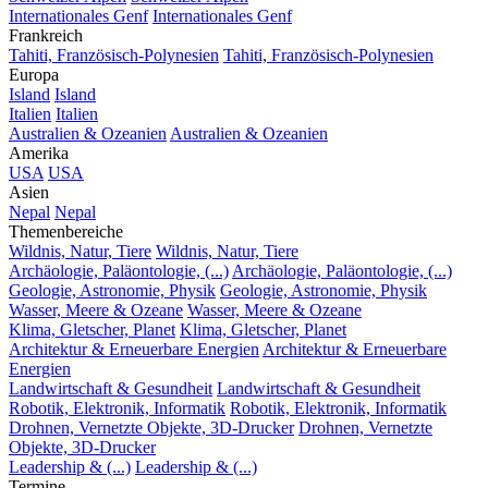
Internationales Genf
Internationales Genf
Frankreich
Tahiti, Französisch-Polynesien
Tahiti, Französisch-Polynesien
Europa
Island
Island
Italien
Italien
Australien & Ozeanien
Australien & Ozeanien
Amerika
USA
USA
Asien
Nepal
Nepal
Themenbereiche
Wildnis, Natur, Tiere
Wildnis, Natur, Tiere
Archäologie, Paläontologie, (...)
Archäologie, Paläontologie, (...)
Geologie, Astronomie, Physik
Geologie, Astronomie, Physik
Wasser, Meere & Ozeane
Wasser, Meere & Ozeane
Klima, Gletscher, Planet
Klima, Gletscher, Planet
Architektur & Erneuerbare Energien
Architektur & Erneuerbare
Energien
Landwirtschaft & Gesundheit
Landwirtschaft & Gesundheit
Robotik, Elektronik, Informatik
Robotik, Elektronik, Informatik
Drohnen, Vernetzte Objekte, 3D-Drucker
Drohnen, Vernetzte
Objekte, 3D-Drucker
Leadership & (...)
Leadership & (...)
Termine