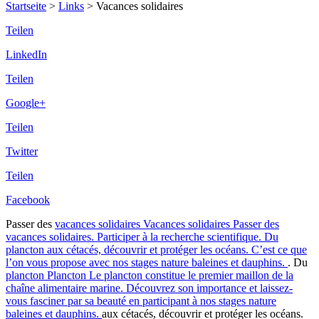
Startseite
>
Links
>
Vacances solidaires
Teilen
LinkedIn
Teilen
Google+
Teilen
Twitter
Teilen
Facebook
Passer des
vacances solidaires
Vacances solidaires
Passer des
vacances solidaires. Participer à la recherche scientifique. Du
plancton aux cétacés, découvrir et protéger les océans. C’est ce que
l’on vous propose avec nos stages nature baleines et dauphins.
. Du
plancton
Plancton
Le plancton constitue le premier maillon de la
chaîne alimentaire marine. Découvrez son importance et laissez-
vous fasciner par sa beauté en participant à nos stages nature
baleines et dauphins.
aux cétacés, découvrir et protéger les océans.