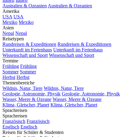
Italien
Italien
Australien & Ozeanien
Australien & Ozeanien
Amerika
USA
USA
Mexiko
Mexiko
Asien
Nepal
Nepal
Reisetypen
Rundreisen & Expeditionen
Rundreisen & Expeditionen
Unterkunft im Ferienhaus
Unterkunft im Ferienhaus
Wissenschaft und Sport
Wissenschaft und Sport
Termine
Frühling
Frühling
Sommer
Sommer
Herbst
Herbst
Themenbereiche
Wildnis, Natur, Tiere
Wildnis, Natur, Tiere
Geologie, Astronomie, Physik
Geologie, Astronomie, Physik
Wasser, Meere & Ozeane
Wasser, Meere & Ozeane
Klima, Gletscher, Planet
Klima, Gletscher, Planet
Sprachreisen
Sprachreisen
Französisch
Französisch
Englisch
Englisch
Reisen für Schüler & Studenten