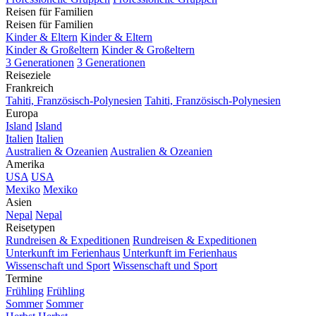
Reisen für Familien
Reisen für Familien
Kinder & Eltern
Kinder & Eltern
Kinder & Großeltern
Kinder & Großeltern
3 Generationen
3 Generationen
Reiseziele
Frankreich
Tahiti, Französisch-Polynesien
Tahiti, Französisch-Polynesien
Europa
Island
Island
Italien
Italien
Australien & Ozeanien
Australien & Ozeanien
Amerika
USA
USA
Mexiko
Mexiko
Asien
Nepal
Nepal
Reisetypen
Rundreisen & Expeditionen
Rundreisen & Expeditionen
Unterkunft im Ferienhaus
Unterkunft im Ferienhaus
Wissenschaft und Sport
Wissenschaft und Sport
Termine
Frühling
Frühling
Sommer
Sommer