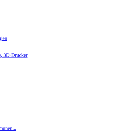
gien
e, 3D-Drucker
munen...