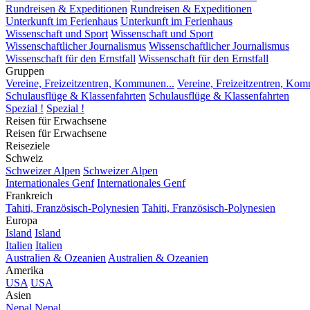
Rundreisen & Expeditionen
Rundreisen & Expeditionen
Unterkunft im Ferienhaus
Unterkunft im Ferienhaus
Wissenschaft und Sport
Wissenschaft und Sport
Wissenschaftlicher Journalismus
Wissenschaftlicher Journalismus
Wissenschaft für den Ernstfall
Wissenschaft für den Ernstfall
Gruppen
Vereine, Freizeitzentren, Kommunen...
Vereine, Freizeitzentren, Kom
Schulausflüge & Klassenfahrten
Schulausflüge & Klassenfahrten
Spezial !
Spezial !
Reisen für Erwachsene
Reisen für Erwachsene
Reiseziele
Schweiz
Schweizer Alpen
Schweizer Alpen
Internationales Genf
Internationales Genf
Frankreich
Tahiti, Französisch-Polynesien
Tahiti, Französisch-Polynesien
Europa
Island
Island
Italien
Italien
Australien & Ozeanien
Australien & Ozeanien
Amerika
USA
USA
Asien
Nepal
Nepal