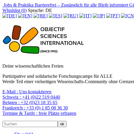
Jobs & Praktika
Barrierefrei – Zugänglich für alle
Bleib informiert
Gir
Whishlist (
0
)
Sprache: DE
Deine wissenschaftlichen Ferien
Partizipative und solidarische Forschungscamps für ALLE
Werde Teil einer vielseitigen Wissenschafts-Community ohne Grenzen
E-Mail :
Uns kontaktieren
Schweiz :
+41 (0)22 519 0440
Belgien :
+32 (0)23 18 35 65
Frankreich :
+33 (0) 1 85 08 36 30
Termine & Tarife :
freie Plätze erfragen