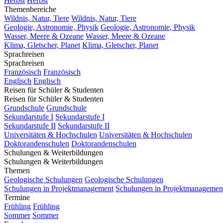
Herbst
Herbst
Themenbereiche
Wildnis, Natur, Tiere
Wildnis, Natur, Tiere
Geologie, Astronomie, Physik
Geologie, Astronomie, Physik
Wasser, Meere & Ozeane
Wasser, Meere & Ozeane
Klima, Gletscher, Planet
Klima, Gletscher, Planet
Sprachreisen
Sprachreisen
Französisch
Französisch
Englisch
Englisch
Reisen für Schüler & Studenten
Reisen für Schüler & Studenten
Grundschule
Grundschule
Sekundarstufe I
Sekundarstufe I
Sekundarstufe II
Sekundarstufe II
Universitäten & Hochschulen
Universitäten & Hochschulen
Doktorandenschulen
Doktorandenschulen
Schulungen & Weiterbildungen
Schulungen & Weiterbildungen
Themen
Geologische Schulungen
Geologische Schulungen
Schulungen in Projektmanagement
Schulungen in Projektmanagemen
Termine
Frühling
Frühling
Sommer
Sommer