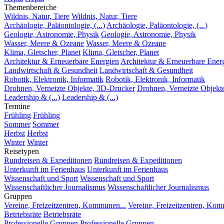
Themenbereiche
Wildnis, Natur, Tiere
Wildnis, Natur, Tiere
Archäologie, Paläontologie, (...)
Archäologie, Paläontologie, (...)
Geologie, Astronomie, Physik
Geologie, Astronomie, Physik
Wasser, Meere & Ozeane
Wasser, Meere & Ozeane
Klima, Gletscher, Planet
Klima, Gletscher, Planet
Architektur & Erneuerbare Energien
Architektur & Erneuerbare Ener
Landwirtschaft & Gesundheit
Landwirtschaft & Gesundheit
Robotik, Elektronik, Informatik
Robotik, Elektronik, Informatik
Drohnen, Vernetzte Objekte, 3D-Drucker
Drohnen, Vernetzte Objekt
Leadership & (...)
Leadership & (...)
Termine
Frühling
Frühling
Sommer
Sommer
Herbst
Herbst
Winter
Winter
Reisetypen
Rundreisen & Expeditionen
Rundreisen & Expeditionen
Unterkunft im Ferienhaus
Unterkunft im Ferienhaus
Wissenschaft und Sport
Wissenschaft und Sport
Wissenschaftlicher Journalismus
Wissenschaftlicher Journalismus
Gruppen
Vereine, Freizeitzentren, Kommunen...
Vereine, Freizeitzentren, Kom
Betriebsräte
Betriebsräte
Professionelle Gruppen
Professionelle Gruppen