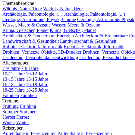
Themenbereiche
Wildnis, Natur, Tiere
Wildnis, Natur, Tiere
Archäologie, Paläontologie, (...)
Archäologie, Paläontologie, (...)
Geologie, Astronomie, Physik, Chimie
Geologie, Astronomie, Physik
Wasser, Meere & Ozeane
Wasser, Meere & Ozeane
Klima, Gletscher, Planet
Klima, Gletscher, Planet
Architecktur & Erneuerbare Energien
Architecktur & Erneuerbare En
Landwirtschaft & Gesundheit
Landwirtschaft & Gesundheit
Robotik, Elektronik, Informatik
Robotik, Elektronik, Informatik
Drohnen, Vernetzte Objekte, 3D-Drucker
Drohnen, Vernetzte Objekt
Leadership, Persönlichkeitsentwicklung
Leadership, Persönlichkeitse
Altersgruppen
7-9 Jahre
7-9 Jahre
10-12 Jahre
10-12 Jahre
13-15 Jahre
13-15 Jahre
16-18 Jahre
16-18 Jahre
18-25 Jahre
18-25 Jahre
Familien
Familien
Termine
Frühling
Frühling
Sommer
Sommer
Herbst
Herbst
Winter
Winter
Reisetypen
Aufenthalte in Ferienzentren
Aufenthalte in Ferienzentren