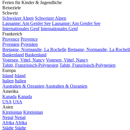
Ferien für Kinder & Jugendliche
Reiseziele
Schweiz
Schweizer Alpen
Schweizer Alpen
Lausanne: Am Genfer See
Lausanne: Am Genfer See
Internationales Genf
Internationales Genf
Frankreich
Provence
Provence
Pyrenäen
Pyrenäen
Bretagne, Normandie, La Rochelle
Bretagne, Normandie, La Rochell
Baskenland
Baskenland
Vogesen, Vittel, Nancy
Vogesen, Vittel, Nancy
Tahiti, Französisch-Polynesien
Tahiti, Französisch-Polynesien
Europa
Island
Island
Italien
Italien
Australien & Ozeanien
Australien & Ozeanien
Amerika
Kanada
Kanada
USA
USA
Asien
Kirgisistan
Kirgisistan
Nepal
Nepal
Afrika
Afrika
Städte
Städte