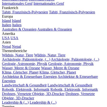
Internationales Genf
Internationales Genf
Frankreich
Tahiti, Französisch-Polynesien
Tahiti, Französisch-Polynesien
Europa
Island
Island
Italien
Italien
Australien & Ozeanien
Australien & Ozeanien
Amerika
USA
USA
Asien
Nepal
Nepal
Themenbereiche
Wildnis, Natur, Tiere
Wildnis, Natur, Tiere
Archäologie, Paläontologie, (...)
Archäologie, Paläontologie, (...)
Geologie, Astronomie, Physik
Geologie, Astronomie, Physik
Wasser, Meere & Ozeane
Wasser, Meere & Ozeane
Klima, Gletscher, Planet
Klima, Gletscher, Planet
Architektur & Erneuerbare Energien
Architektur & Erneuerbare
Energien
Landwirtschaft & Gesundheit
Landwirtschaft & Gesundheit
Robotik, Elektronik, Informatik
Robotik, Elektronik, Informatik
Drohnen, Vernetzte Objekte, 3D-Drucker
Drohnen, Vernetzte
Objekte, 3D-Drucker
Leadership & (...)
Leadership & (...)
Termine