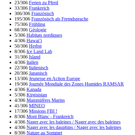
23/306
Ferien zu Pferd
33/306
Frankreich
306/306
Französisch
195/306
Französisch als Fremdsprache
75/306
Frühling
68/306
Géologie
5/306
Habitats nordiques
4/306
Hawai’i
50/306
Herbst
8/306
Ice Land Lab
31/306
Island
4/306
Italien
22/306
Italienisch
20/306
Japanisch
13/306
Jeunesse en Action Europe
19/306
Journée Mondiale des Zones Humides RAMSAR
4/306
Kanada
5/306
Kirgisistan
4/306
Mammifères Marins
41/306
MINEO
17/306
Missions FBI !
8/306
Mont Blanc - Frankreich
4/306
Nager avec les baleines / Nager avec des baleines
4/306
Nager avec les dauphins / Nager avec les baleines
8/306
Nature au Sommet