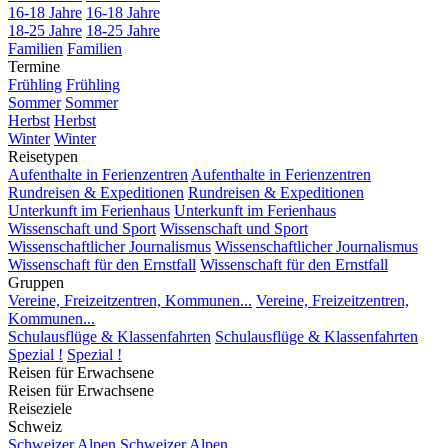
16-18 Jahre
16-18 Jahre
18-25 Jahre
18-25 Jahre
Familien
Familien
Termine
Frühling
Frühling
Sommer
Sommer
Herbst
Herbst
Winter
Winter
Reisetypen
Aufenthalte in Ferienzentren
Aufenthalte in Ferienzentren
Rundreisen & Expeditionen
Rundreisen & Expeditionen
Unterkunft im Ferienhaus
Unterkunft im Ferienhaus
Wissenschaft und Sport
Wissenschaft und Sport
Wissenschaftlicher Journalismus
Wissenschaftlicher Journalismus
Wissenschaft für den Ernstfall
Wissenschaft für den Ernstfall
Gruppen
Vereine, Freizeitzentren, Kommunen...
Vereine, Freizeitzentren,
Kommunen...
Schulausflüge & Klassenfahrten
Schulausflüge & Klassenfahrten
Spezial !
Spezial !
Reisen für Erwachsene
Reisen für Erwachsene
Reiseziele
Schweiz
Schweizer Alpen
Schweizer Alpen