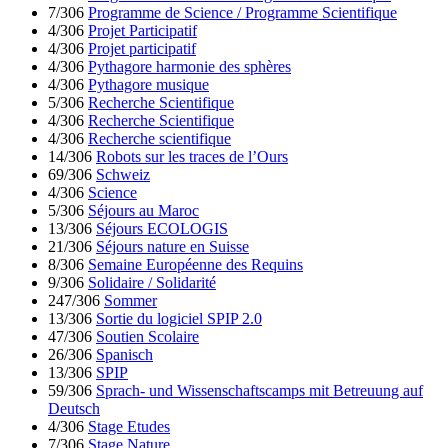
7/306
Programme de Science / Programme Scientifique
4/306
Projet Participatif
4/306
Projet participatif
4/306
Pythagore harmonie des sphères
4/306
Pythagore musique
5/306
Recherche Scientifique
4/306
Recherche Scientifique
4/306
Recherche scientifique
14/306
Robots sur les traces de l’Ours
69/306
Schweiz
4/306
Science
5/306
Séjours au Maroc
13/306
Séjours ECOLOGIS
21/306
Séjours nature en Suisse
8/306
Semaine Européenne des Requins
9/306
Solidaire / Solidarité
247/306
Sommer
13/306
Sortie du logiciel SPIP 2.0
47/306
Soutien Scolaire
26/306
Spanisch
13/306
SPIP
59/306
Sprach- und Wissenschaftscamps mit Betreuung auf
Deutsch
4/306
Stage Etudes
7/306
Stage Nature