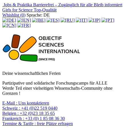
Jobs & Praktika
Barrierefrei – Zugänglich für alle
Bleib informiert
Girls for Science
Top-Qualität
Whishlist (
0
)
Sprache: DE
Deine wissenschaftlichen Ferien
Partizipative und solidarische Forschungscamps für ALLE
Werde Teil einer vielseitigen Wissenschafts-Community ohne
Grenzen !
E-Mail :
Uns kontaktieren
Schweiz :
+41 (0)22 519 0440
Belgien :
+32 (0)23 18 35 65
Frankreich :
+33 (0) 1 85 08 36 30
Termine & Tarife :
freie Plätze erfragen