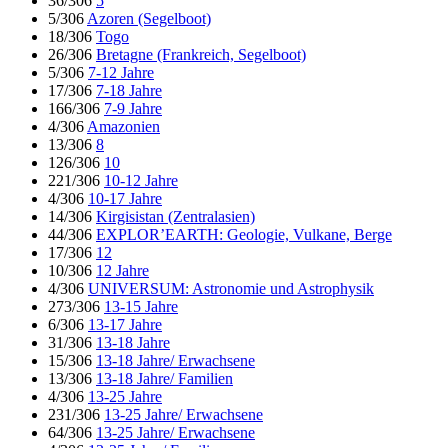
36/306
5
5/306
Azoren (Segelboot)
18/306
Togo
26/306
Bretagne (Frankreich, Segelboot)
5/306
7-12 Jahre
17/306
7-18 Jahre
166/306
7-9 Jahre
4/306
Amazonien
13/306
8
126/306
10
221/306
10-12 Jahre
4/306
10-17 Jahre
14/306
Kirgisistan (Zentralasien)
44/306
EXPLOR’EARTH: Geologie, Vulkane, Berge
17/306
12
10/306
12 Jahre
4/306
UNIVERSUM: Astronomie und Astrophysik
273/306
13-15 Jahre
6/306
13-17 Jahre
31/306
13-18 Jahre
15/306
13-18 Jahre/ Erwachsene
13/306
13-18 Jahre/ Familien
4/306
13-25 Jahre
231/306
13-25 Jahre/ Erwachsene
64/306
13-25 Jahre/ Erwachsene