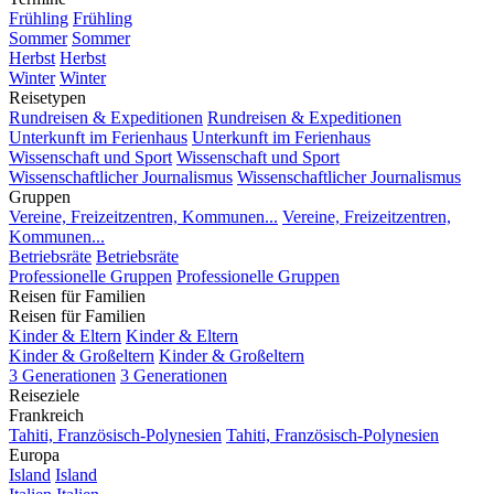
Frühling
Frühling
Sommer
Sommer
Herbst
Herbst
Winter
Winter
Reisetypen
Rundreisen & Expeditionen
Rundreisen & Expeditionen
Unterkunft im Ferienhaus
Unterkunft im Ferienhaus
Wissenschaft und Sport
Wissenschaft und Sport
Wissenschaftlicher Journalismus
Wissenschaftlicher Journalismus
Gruppen
Vereine, Freizeitzentren, Kommunen...
Vereine, Freizeitzentren,
Kommunen...
Betriebsräte
Betriebsräte
Professionelle Gruppen
Professionelle Gruppen
Reisen für Familien
Reisen für Familien
Kinder & Eltern
Kinder & Eltern
Kinder & Großeltern
Kinder & Großeltern
3 Generationen
3 Generationen
Reiseziele
Frankreich
Tahiti, Französisch-Polynesien
Tahiti, Französisch-Polynesien
Europa
Island
Island