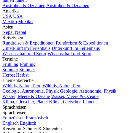
Italien
Italien
Australien & Ozeanien
Australien & Ozeanien
Amerika
USA
USA
Mexiko
Mexiko
Asien
Nepal
Nepal
Reisetypen
Rundreisen & Expeditionen
Rundreisen & Expeditionen
Unterkunft im Ferienhaus
Unterkunft im Ferienhaus
Wissenschaft und Sport
Wissenschaft und Sport
Termine
Frühling
Frühling
Sommer
Sommer
Herbst
Herbst
Themenbereiche
Wildnis, Natur, Tiere
Wildnis, Natur, Tiere
Geologie, Astronomie, Physik
Geologie, Astronomie, Physik
Wasser, Meere & Ozeane
Wasser, Meere & Ozeane
Klima, Gletscher, Planet
Klima, Gletscher, Planet
Sprachreisen
Sprachreisen
Französisch
Französisch
Englisch
Englisch
Reisen für Schüler & Studenten