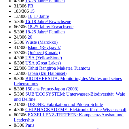
4/306
13-25 Jahre/ Familien
31/306
FR
183/306
15
13/306
16-17 Jahre
5/306
16-18 Jahre/ Erwachsene
66/306
18-25 Jahre/ Erwachsene
5/306
18-25 Jahre/ Familien
24/306
20
5/306
Wüste (Marokko)
31/306
Island (Reykjavik)
53/306
Québec (Kanada)
4/306
USA (YellowStone)
6/306
USA (Great Lakes)
22/306
Tahiti Rangiroa Makatea Tuamotu
12/306
Japan (Izu-Halbinsel)
8/306
BIODIVERSITA: Monitoring des Wolfes und seines
Lebensraums
8/306
150 ans France-Japon (2008)
5/306
SUB’ECOSYSTEM: Unterwasser-Biodiversität, Wale
und Delfine
21/306
DRONE: Fabrikation und Piloten-Schule
4/306
CHIP HACKADEMY: Elektronik für die Wissenschaft
60/306
EXZELLENZ-TREFFEN: Kompetenz-Ausbau und
Leadership
8/306
Paris