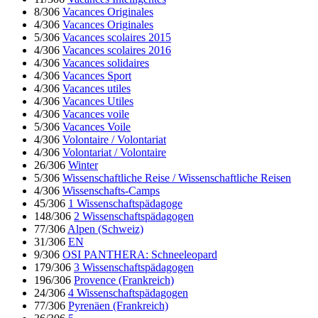
8/306
Vacances Originales
4/306
Vacances Originales
5/306
Vacances scolaires 2015
4/306
Vacances scolaires 2016
4/306
Vacances solidaires
4/306
Vacances Sport
4/306
Vacances utiles
4/306
Vacances Utiles
4/306
Vacances voile
5/306
Vacances Voile
4/306
Volontaire / Volontariat
4/306
Volontariat / Volontaire
26/306
Winter
5/306
Wissenschaftliche Reise / Wissenschaftliche Reisen
4/306
Wissenschafts-Camps
45/306
1 Wissenschaftspädagoge
148/306
2 Wissenschaftspädagogen
77/306
Alpen (Schweiz)
31/306
EN
9/306
OSI PANTHERA: Schneeleopard
179/306
3 Wissenschaftspädagogen
196/306
Provence (Frankreich)
24/306
4 Wissenschaftspädagogen
77/306
Pyrenäen (Frankreich)