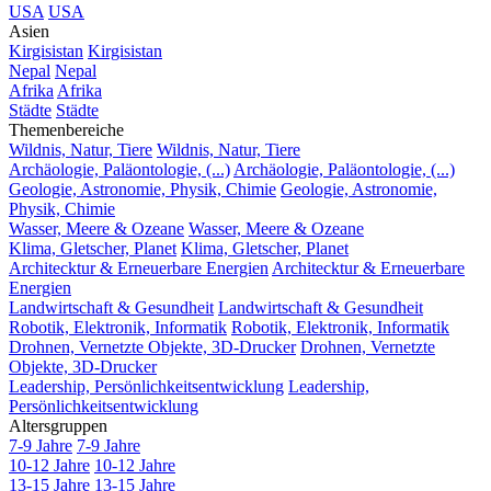
USA
USA
Asien
Kirgisistan
Kirgisistan
Nepal
Nepal
Afrika
Afrika
Städte
Städte
Themenbereiche
Wildnis, Natur, Tiere
Wildnis, Natur, Tiere
Archäologie, Paläontologie, (...)
Archäologie, Paläontologie, (...)
Geologie, Astronomie, Physik, Chimie
Geologie, Astronomie,
Physik, Chimie
Wasser, Meere & Ozeane
Wasser, Meere & Ozeane
Klima, Gletscher, Planet
Klima, Gletscher, Planet
Architecktur & Erneuerbare Energien
Architecktur & Erneuerbare
Energien
Landwirtschaft & Gesundheit
Landwirtschaft & Gesundheit
Robotik, Elektronik, Informatik
Robotik, Elektronik, Informatik
Drohnen, Vernetzte Objekte, 3D-Drucker
Drohnen, Vernetzte
Objekte, 3D-Drucker
Leadership, Persönlichkeitsentwicklung
Leadership,
Persönlichkeitsentwicklung
Altersgruppen
7-9 Jahre
7-9 Jahre
10-12 Jahre
10-12 Jahre
13-15 Jahre
13-15 Jahre