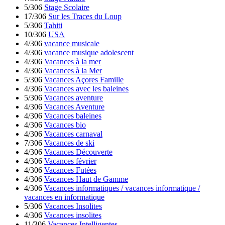
5/306
Stage Scolaire
17/306
Sur les Traces du Loup
5/306
Tahiti
10/306
USA
4/306
vacance musicale
4/306
vacance musique adolescent
4/306
Vacances à la mer
4/306
Vacances à la Mer
5/306
Vacances Açores Famille
4/306
Vacances avec les baleines
5/306
Vacances aventure
4/306
Vacances Aventure
4/306
Vacances baleines
4/306
Vacances bio
4/306
Vacances carnaval
7/306
Vacances de ski
4/306
Vacances Découverte
4/306
Vacances février
4/306
Vacances Futées
4/306
Vacances Haut de Gamme
4/306
Vacances informatiques / vacances informatique /
vacances en informatique
5/306
Vacances Insolites
4/306
Vacances insolites
11/306
Vacances Intelligentes