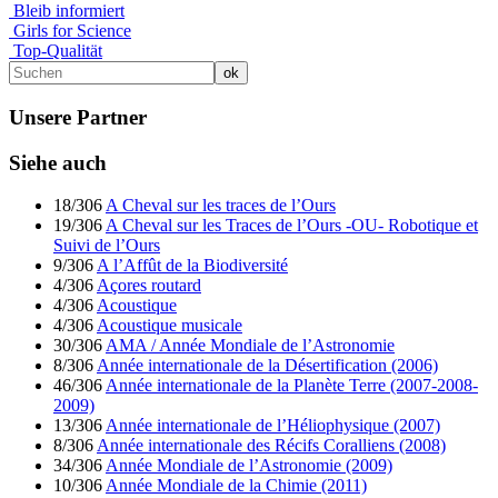
Bleib informiert
Girls for Science
Top-Qualität
Unsere Partner
Siehe auch
18/306
A Cheval sur les traces de l’Ours
19/306
A Cheval sur les Traces de l’Ours -OU- Robotique et
Suivi de l’Ours
9/306
A l’Affût de la Biodiversité
4/306
Açores routard
4/306
Acoustique
4/306
Acoustique musicale
30/306
AMA / Année Mondiale de l’Astronomie
8/306
Année internationale de la Désertification (2006)
46/306
Année internationale de la Planète Terre (2007-2008-
2009)
13/306
Année internationale de l’Héliophysique (2007)
8/306
Année internationale des Récifs Coralliens (2008)
34/306
Année Mondiale de l’Astronomie (2009)
10/306
Année Mondiale de la Chimie (2011)