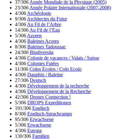
37/306
Année Mondiale de la Physique (2005)
23/306
Année Polaire Internationale (2007-2008)
4/306
Archéologie
9/306
Architectes du Futur
4/306
Au Fil de l’Arbre
14/306
Au Fil de l’Eau
5/306
Azoren
4/306
Baleines Açores
8/306
Baleines Tadoussac
24/306
Biodiversita
4/306
Colonie de vacances / Valais / Suisse
4/306
Colonies Futées
11/306
Colos Ecolos / Colo Ecolo
4/306
Dauphin / Baleine
27/306
Deutsch
4/306
Développement de la recherche
4/306
Développement de la Recherche
42/306
Drones Connection !
5/306
DROPS Expeditionen
191/306
Englisch
8/306
Englisch-Sprachcamps
95/306
Erwachsene
5/306
Erwachsene
4/306
Europa
130/306
Familien