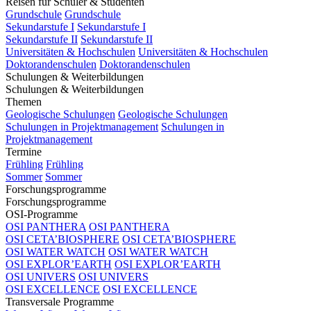
Reisen für Schüler & Studenten
Grundschule
Grundschule
Sekundarstufe I
Sekundarstufe I
Sekundarstufe II
Sekundarstufe II
Universitäten & Hochschulen
Universitäten & Hochschulen
Doktorandenschulen
Doktorandenschulen
Schulungen & Weiterbildungen
Schulungen & Weiterbildungen
Themen
Geologische Schulungen
Geologische Schulungen
Schulungen in Projektmanagement
Schulungen in
Projektmanagement
Termine
Frühling
Frühling
Sommer
Sommer
Forschungsprogramme
Forschungsprogramme
OSI-Programme
OSI PANTHERA
OSI PANTHERA
OSI CETA’BIOSPHERE
OSI CETA’BIOSPHERE
OSI WATER WATCH
OSI WATER WATCH
OSI EXPLOR’EARTH
OSI EXPLOR’EARTH
OSI UNIVERS
OSI UNIVERS
OSI EXCELLENCE
OSI EXCELLENCE
Transversale Programme