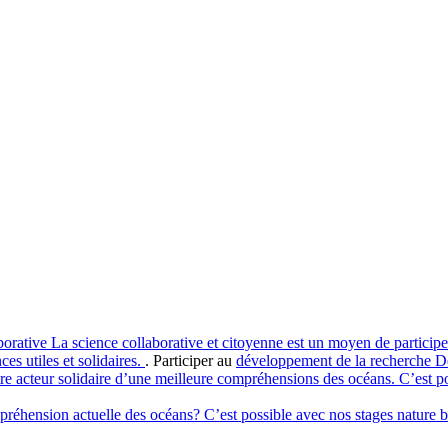
borative
La science collaborative et citoyenne est un moyen de participe
s utiles et solidaires.
. Participer au
développement de la recherche
D
re acteur solidaire d’une meilleure compréhensions des océans. C’est p
préhension actuelle des océans? C’est possible avec nos stages nature b