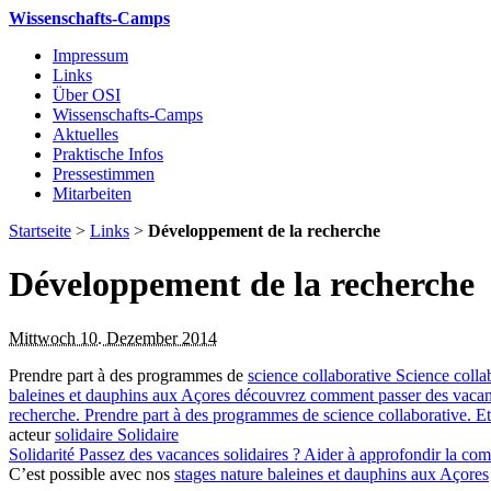
Wissenschafts-Camps
Impressum
Links
Über OSI
Wissenschafts-Camps
Aktuelles
Praktische Infos
Pressestimmen
Mitarbeiten
Startseite
>
Links
>
Développement de la recherche
Développement de la recherche
Mittwoch 10. Dezember 2014
Prendre part à des programmes de
science collaborative
Science colla
baleines et dauphins aux Açores découvrez comment passer des vacance
recherche. Prendre part à des programmes de science collaborative. Et
acteur
solidaire
Solidaire
Solidarité
Passez des vacances solidaires ? Aider à approfondir la com
C’est possible avec nos
stages nature baleines et dauphins aux Açores