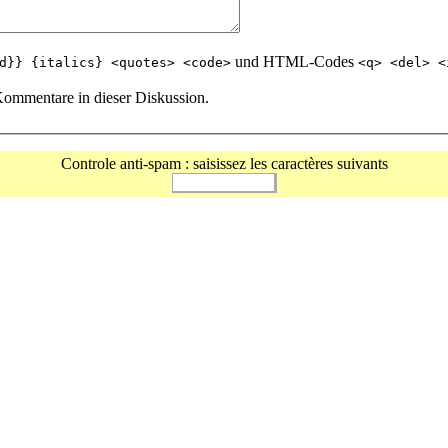
und HTML-Codes
d}} {italics} <quotes> <code>
<q> <del> <
Kommentare in dieser Diskussion.
Controle anti-spam : saisissez les caractères suivants