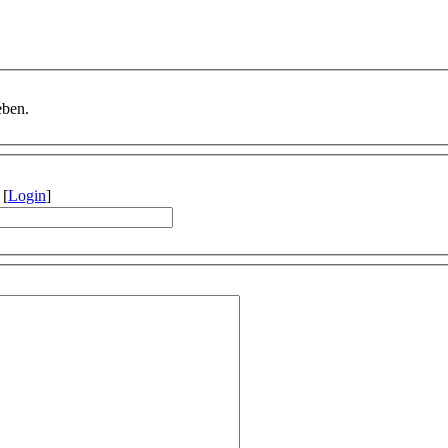
eben.
[
Login
]