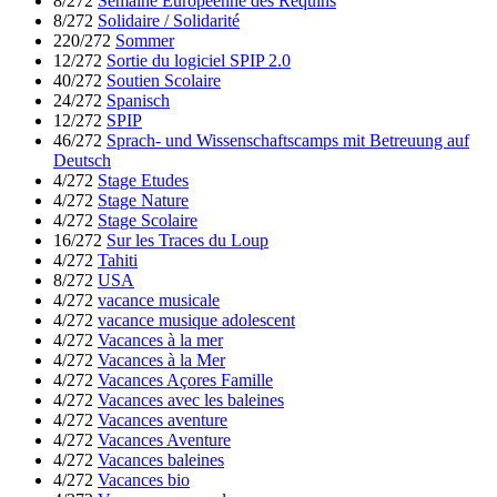
8/272
Semaine Européenne des Requins
8/272
Solidaire / Solidarité
220/272
Sommer
12/272
Sortie du logiciel SPIP 2.0
40/272
Soutien Scolaire
24/272
Spanisch
12/272
SPIP
46/272
Sprach- und Wissenschaftscamps mit Betreuung auf
Deutsch
4/272
Stage Etudes
4/272
Stage Nature
4/272
Stage Scolaire
16/272
Sur les Traces du Loup
4/272
Tahiti
8/272
USA
4/272
vacance musicale
4/272
vacance musique adolescent
4/272
Vacances à la mer
4/272
Vacances à la Mer
4/272
Vacances Açores Famille
4/272
Vacances avec les baleines
4/272
Vacances aventure
4/272
Vacances Aventure
4/272
Vacances baleines
4/272
Vacances bio