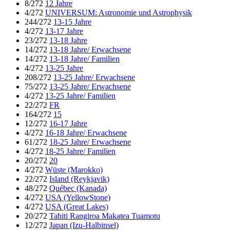
8/272
12 Jahre
4/272
UNIVERSUM: Astronomie und Astrophysik
244/272
13-15 Jahre
4/272
13-17 Jahre
23/272
13-18 Jahre
14/272
13-18 Jahre/ Erwachsene
14/272
13-18 Jahre/ Familien
4/272
13-25 Jahre
208/272
13-25 Jahre/ Erwachsene
75/272
13-25 Jahre/ Erwachsene
4/272
13-25 Jahre/ Familien
22/272
FR
164/272
15
12/272
16-17 Jahre
4/272
16-18 Jahre/ Erwachsene
61/272
18-25 Jahre/ Erwachsene
4/272
18-25 Jahre/ Familien
20/272
20
4/272
Wüste (Marokko)
22/272
Island (Reykjavik)
48/272
Québec (Kanada)
4/272
USA (YellowStone)
4/272
USA (Great Lakes)
20/272
Tahiti Rangiroa Makatea Tuamotu
12/272
Japan (Izu-Halbinsel)