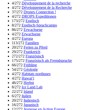
4/272
Développement de la recherche
4/272
Développement de la Recherche
37/272
Drones Connection !
4/272
DROPS Expeditionen
173/272
Englisch
8/272
Englisch-Sprachcamps
86/272
Erwachsene
4/272
Erwachsene
4/272
Europa
113/272
Familien
20/272
Ferien zu Pferd
29/272
Frankreich
272/272
Französisch
175/272
Französisch als Fremdsprache
66/272
Frühling
54/272
Géologie
4/272
Habitats nordiques
4/272
Hawai’i
46/272
Herbst
8/272
Ice Land Lab
22/272
Island
6/272
Italien
20/272
Italienisch
16/272
Japanisch
12/272
Jeunesse en Action Europe