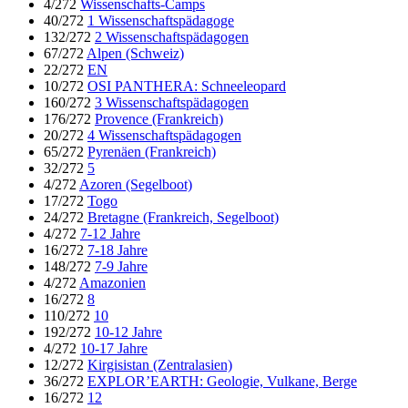
4/272
Wissenschafts-Camps
40/272
1 Wissenschaftspädagoge
132/272
2 Wissenschaftspädagogen
67/272
Alpen (Schweiz)
22/272
EN
10/272
OSI PANTHERA: Schneeleopard
160/272
3 Wissenschaftspädagogen
176/272
Provence (Frankreich)
20/272
4 Wissenschaftspädagogen
65/272
Pyrenäen (Frankreich)
32/272
5
4/272
Azoren (Segelboot)
17/272
Togo
24/272
Bretagne (Frankreich, Segelboot)
4/272
7-12 Jahre
16/272
7-18 Jahre
148/272
7-9 Jahre
4/272
Amazonien
16/272
8
110/272
10
192/272
10-12 Jahre
4/272
10-17 Jahre
12/272
Kirgisistan (Zentralasien)
36/272
EXPLOR’EARTH: Geologie, Vulkane, Berge
16/272
12