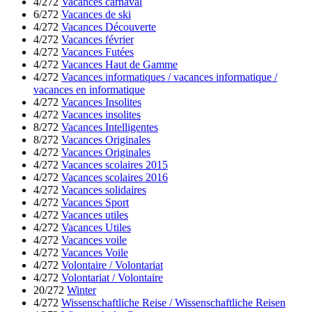
4/272
Vacances carnaval
6/272
Vacances de ski
4/272
Vacances Découverte
4/272
Vacances février
4/272
Vacances Futées
4/272
Vacances Haut de Gamme
4/272
Vacances informatiques / vacances informatique /
vacances en informatique
4/272
Vacances Insolites
4/272
Vacances insolites
8/272
Vacances Intelligentes
8/272
Vacances Originales
4/272
Vacances Originales
4/272
Vacances scolaires 2015
4/272
Vacances scolaires 2016
4/272
Vacances solidaires
4/272
Vacances Sport
4/272
Vacances utiles
4/272
Vacances Utiles
4/272
Vacances voile
4/272
Vacances Voile
4/272
Volontaire / Volontariat
4/272
Volontariat / Volontaire
20/272
Winter
4/272
Wissenschaftliche Reise / Wissenschaftliche Reisen