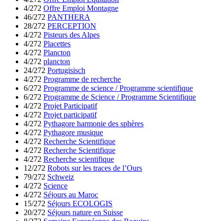
4/272
Offre Emploi Montagne
46/272
PANTHERA
28/272
PERCEPTION
4/272
Pisteurs des Alpes
4/272
Placettes
4/272
Plancton
4/272
plancton
24/272
Portugisisch
4/272
Programme de recherche
6/272
Programme de science / Programme scientifique
6/272
Programme de Science / Programme Scientifique
4/272
Projet Participatif
4/272
Projet participatif
4/272
Pythagore harmonie des sphères
4/272
Pythagore musique
4/272
Recherche Scientifique
4/272
Recherche Scientifique
4/272
Recherche scientifique
12/272
Robots sur les traces de l’Ours
79/272
Schweiz
4/272
Science
4/272
Séjours au Maroc
15/272
Séjours ECOLOGIS
20/272
Séjours nature en Suisse