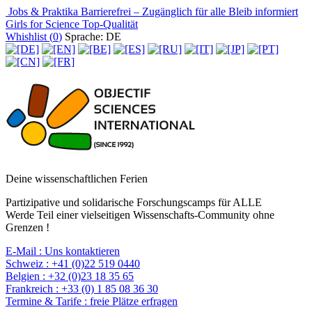
Jobs & Praktika
Barrierefrei – Zugänglich für alle
Bleib informiert
Girls for Science
Top-Qualität
Whishlist (
0
)
Sprache: DE
Deine wissenschaftlichen Ferien
Partizipative und solidarische Forschungscamps für ALLE
Werde Teil einer vielseitigen Wissenschafts-Community ohne
Grenzen !
E-Mail :
Uns kontaktieren
Schweiz :
+41 (0)22 519 0440
Belgien :
+32 (0)23 18 35 65
Frankreich :
+33 (0) 1 85 08 36 30
Termine & Tarife :
freie Plätze erfragen