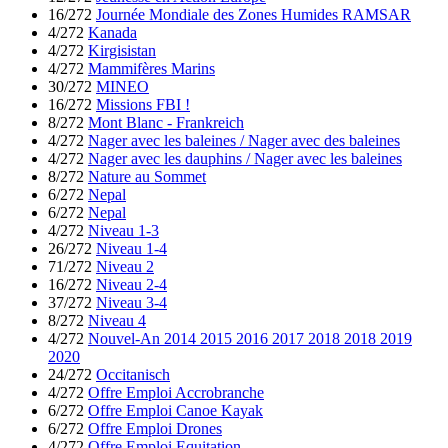
16/272
Journée Mondiale des Zones Humides RAMSAR
4/272
Kanada
4/272
Kirgisistan
4/272
Mammifères Marins
30/272
MINEO
16/272
Missions FBI !
8/272
Mont Blanc - Frankreich
4/272
Nager avec les baleines / Nager avec des baleines
4/272
Nager avec les dauphins / Nager avec les baleines
8/272
Nature au Sommet
6/272
Nepal
6/272
Nepal
4/272
Niveau 1-3
26/272
Niveau 1-4
71/272
Niveau 2
16/272
Niveau 2-4
37/272
Niveau 3-4
8/272
Niveau 4
4/272
Nouvel-An 2014 2015 2016 2017 2018 2018 2019
2020
24/272
Occitanisch
4/272
Offre Emploi Accrobranche
6/272
Offre Emploi Canoe Kayak
6/272
Offre Emploi Drones
4/272
Offre Emploi Equitation