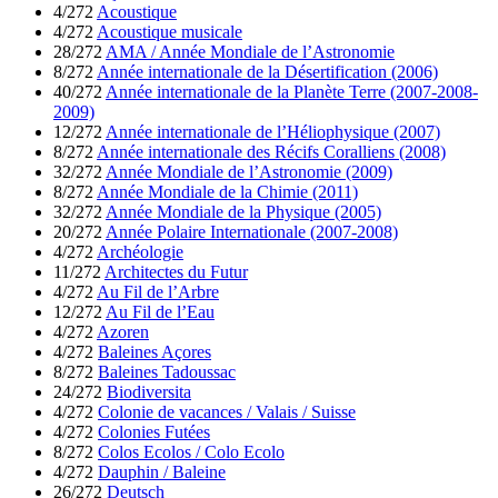
4/272
Acoustique
4/272
Acoustique musicale
28/272
AMA / Année Mondiale de l’Astronomie
8/272
Année internationale de la Désertification (2006)
40/272
Année internationale de la Planète Terre (2007-2008-
2009)
12/272
Année internationale de l’Héliophysique (2007)
8/272
Année internationale des Récifs Coralliens (2008)
32/272
Année Mondiale de l’Astronomie (2009)
8/272
Année Mondiale de la Chimie (2011)
32/272
Année Mondiale de la Physique (2005)
20/272
Année Polaire Internationale (2007-2008)
4/272
Archéologie
11/272
Architectes du Futur
4/272
Au Fil de l’Arbre
12/272
Au Fil de l’Eau
4/272
Azoren
4/272
Baleines Açores
8/272
Baleines Tadoussac
24/272
Biodiversita
4/272
Colonie de vacances / Valais / Suisse
4/272
Colonies Futées
8/272
Colos Ecolos / Colo Ecolo
4/272
Dauphin / Baleine
26/272
Deutsch