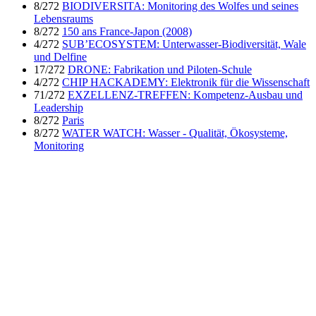
8/272
BIODIVERSITA: Monitoring des Wolfes und seines
Lebensraums
8/272
150 ans France-Japon (2008)
4/272
SUB’ECOSYSTEM: Unterwasser-Biodiversität, Wale
und Delfine
17/272
DRONE: Fabrikation und Piloten-Schule
4/272
CHIP HACKADEMY: Elektronik für die Wissenschaft
71/272
EXZELLENZ-TREFFEN: Kompetenz-Ausbau und
Leadership
8/272
Paris
8/272
WATER WATCH: Wasser - Qualität, Ökosysteme,
Monitoring