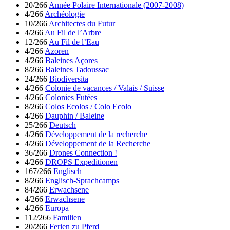
20/266
Année Polaire Internationale (2007-2008)
4/266
Archéologie
10/266
Architectes du Futur
4/266
Au Fil de l’Arbre
12/266
Au Fil de l’Eau
4/266
Azoren
4/266
Baleines Açores
8/266
Baleines Tadoussac
24/266
Biodiversita
4/266
Colonie de vacances / Valais / Suisse
4/266
Colonies Futées
8/266
Colos Ecolos / Colo Ecolo
4/266
Dauphin / Baleine
25/266
Deutsch
4/266
Développement de la recherche
4/266
Développement de la Recherche
36/266
Drones Connection !
4/266
DROPS Expeditionen
167/266
Englisch
8/266
Englisch-Sprachcamps
84/266
Erwachsene
4/266
Erwachsene
4/266
Europa
112/266
Familien
20/266
Ferien zu Pferd