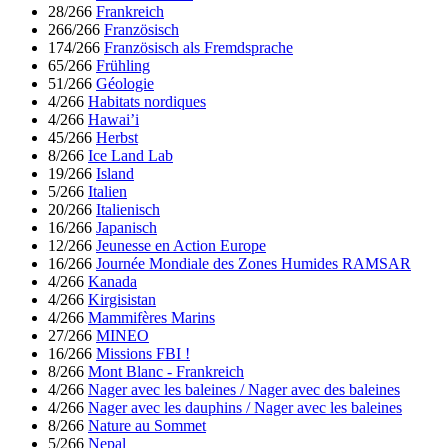
28/266
Frankreich
266/266
Französisch
174/266
Französisch als Fremdsprache
65/266
Frühling
51/266
Géologie
4/266
Habitats nordiques
4/266
Hawai’i
45/266
Herbst
8/266
Ice Land Lab
19/266
Island
5/266
Italien
20/266
Italienisch
16/266
Japanisch
12/266
Jeunesse en Action Europe
16/266
Journée Mondiale des Zones Humides RAMSAR
4/266
Kanada
4/266
Kirgisistan
4/266
Mammifères Marins
27/266
MINEO
16/266
Missions FBI !
8/266
Mont Blanc - Frankreich
4/266
Nager avec les baleines / Nager avec des baleines
4/266
Nager avec les dauphins / Nager avec les baleines
8/266
Nature au Sommet
5/266
Nepal