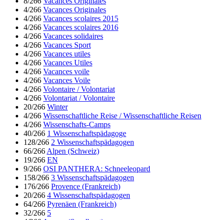
8/266
Vacances Originales
4/266
Vacances Originales
4/266
Vacances scolaires 2015
4/266
Vacances scolaires 2016
4/266
Vacances solidaires
4/266
Vacances Sport
4/266
Vacances utiles
4/266
Vacances Utiles
4/266
Vacances voile
4/266
Vacances Voile
4/266
Volontaire / Volontariat
4/266
Volontariat / Volontaire
20/266
Winter
4/266
Wissenschaftliche Reise / Wissenschaftliche Reisen
4/266
Wissenschafts-Camps
40/266
1 Wissenschaftspädagoge
128/266
2 Wissenschaftspädagogen
66/266
Alpen (Schweiz)
19/266
EN
9/266
OSI PANTHERA: Schneeleopard
158/266
3 Wissenschaftspädagogen
176/266
Provence (Frankreich)
20/266
4 Wissenschaftspädagogen
64/266
Pyrenäen (Frankreich)
32/266
5