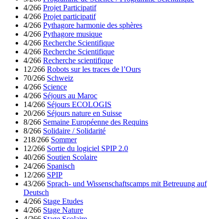
4/266
Projet Participatif
4/266
Projet participatif
4/266
Pythagore harmonie des sphères
4/266
Pythagore musique
4/266
Recherche Scientifique
4/266
Recherche Scientifique
4/266
Recherche scientifique
12/266
Robots sur les traces de l’Ours
70/266
Schweiz
4/266
Science
4/266
Séjours au Maroc
14/266
Séjours ECOLOGIS
20/266
Séjours nature en Suisse
8/266
Semaine Européenne des Requins
8/266
Solidaire / Solidarité
218/266
Sommer
12/266
Sortie du logiciel SPIP 2.0
40/266
Soutien Scolaire
24/266
Spanisch
12/266
SPIP
43/266
Sprach- und Wissenschaftscamps mit Betreuung auf
Deutsch
4/266
Stage Etudes
4/266
Stage Nature
4/266
Stage Scolaire