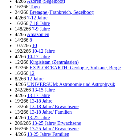
4/266
Azoren (Segelboot)
16/266
Togo
24/266
Bretagne (Frankreich, Segelboot)
4/266
7-12 Jahre
16/266
7-18 Jahre
148/266
7-9 Jahre
4/266
Amazonien
14/266
8
107/266
10
192/266
10-12 Jahre
4/266
10-17 Jahre
12/266
Kirgisistan (Zentralasien)
32/266
EXPLOR’EARTH: Geologie, Vulkane, Berge
16/266
12
8/266
12 Jahre
4/266
UNIVERSUM: Astronomie und Astrophysik
242/266
13-15 Jahre
4/266
13-17 Jahre
19/266
13-18 Jahre
13/266
13-18 Jahre/ Erwachsene
13/266
13-18 Jahre/ Familien
4/266
13-25 Jahre
206/266
13-25 Jahre/ Erwachsene
66/266
13-25 Jahre/ Erwachsene
4/266
13-25 Jahre/ Familien