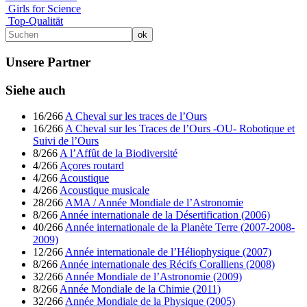
Girls for Science
Top-Qualität
Unsere Partner
Siehe auch
16/266
A Cheval sur les traces de l’Ours
16/266
A Cheval sur les Traces de l’Ours -OU- Robotique et
Suivi de l’Ours
8/266
A l’Affût de la Biodiversité
4/266
Açores routard
4/266
Acoustique
4/266
Acoustique musicale
28/266
AMA / Année Mondiale de l’Astronomie
8/266
Année internationale de la Désertification (2006)
40/266
Année internationale de la Planète Terre (2007-2008-
2009)
12/266
Année internationale de l’Héliophysique (2007)
8/266
Année internationale des Récifs Coralliens (2008)
32/266
Année Mondiale de l’Astronomie (2009)
8/266
Année Mondiale de la Chimie (2011)
32/266
Année Mondiale de la Physique (2005)