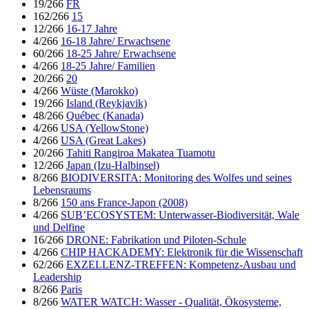
19/266
FR
162/266
15
12/266
16-17 Jahre
4/266
16-18 Jahre/ Erwachsene
60/266
18-25 Jahre/ Erwachsene
4/266
18-25 Jahre/ Familien
20/266
20
4/266
Wüste (Marokko)
19/266
Island (Reykjavik)
48/266
Québec (Kanada)
4/266
USA (YellowStone)
4/266
USA (Great Lakes)
20/266
Tahiti Rangiroa Makatea Tuamotu
12/266
Japan (Izu-Halbinsel)
8/266
BIODIVERSITA: Monitoring des Wolfes und seines
Lebensraums
8/266
150 ans France-Japon (2008)
4/266
SUB’ECOSYSTEM: Unterwasser-Biodiversität, Wale
und Delfine
16/266
DRONE: Fabrikation und Piloten-Schule
4/266
CHIP HACKADEMY: Elektronik für die Wissenschaft
62/266
EXZELLENZ-TREFFEN: Kompetenz-Ausbau und
Leadership
8/266
Paris
8/266
WATER WATCH: Wasser - Qualität, Ökosysteme,