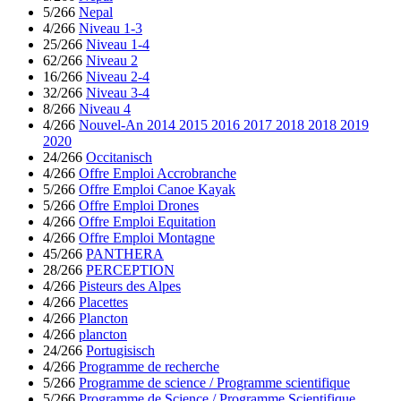
5/266
Nepal
4/266
Niveau 1-3
25/266
Niveau 1-4
62/266
Niveau 2
16/266
Niveau 2-4
32/266
Niveau 3-4
8/266
Niveau 4
4/266
Nouvel-An 2014 2015 2016 2017 2018 2018 2019
2020
24/266
Occitanisch
4/266
Offre Emploi Accrobranche
5/266
Offre Emploi Canoe Kayak
5/266
Offre Emploi Drones
4/266
Offre Emploi Equitation
4/266
Offre Emploi Montagne
45/266
PANTHERA
28/266
PERCEPTION
4/266
Pisteurs des Alpes
4/266
Placettes
4/266
Plancton
4/266
plancton
24/266
Portugisisch
4/266
Programme de recherche
5/266
Programme de science / Programme scientifique
5/266
Programme de Science / Programme Scientifique