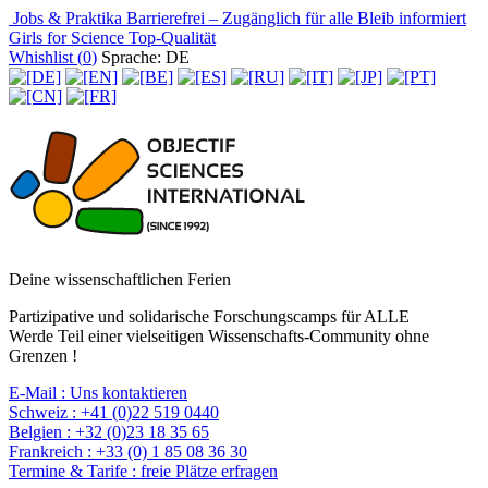
Jobs & Praktika
Barrierefrei – Zugänglich für alle
Bleib informiert
Girls for Science
Top-Qualität
Whishlist (
0
)
Sprache: DE
Deine wissenschaftlichen Ferien
Partizipative und solidarische Forschungscamps für ALLE
Werde Teil einer vielseitigen Wissenschafts-Community ohne
Grenzen !
E-Mail :
Uns kontaktieren
Schweiz :
+41 (0)22 519 0440
Belgien :
+32 (0)23 18 35 65
Frankreich :
+33 (0) 1 85 08 36 30
Termine & Tarife :
freie Plätze erfragen