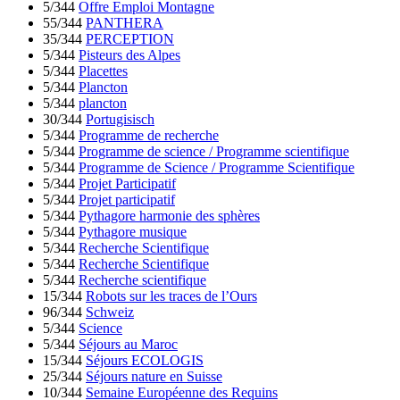
5/344
Offre Emploi Montagne
55/344
PANTHERA
35/344
PERCEPTION
5/344
Pisteurs des Alpes
5/344
Placettes
5/344
Plancton
5/344
plancton
30/344
Portugisisch
5/344
Programme de recherche
5/344
Programme de science / Programme scientifique
5/344
Programme de Science / Programme Scientifique
5/344
Projet Participatif
5/344
Projet participatif
5/344
Pythagore harmonie des sphères
5/344
Pythagore musique
5/344
Recherche Scientifique
5/344
Recherche Scientifique
5/344
Recherche scientifique
15/344
Robots sur les traces de l’Ours
96/344
Schweiz
5/344
Science
5/344
Séjours au Maroc
15/344
Séjours ECOLOGIS
25/344
Séjours nature en Suisse
10/344
Semaine Européenne des Requins