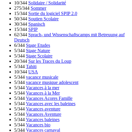
10/344
Solidaire / Solidarité
275/344
Sommer
15/344
Sortie du logiciel SPIP 2.0
50/344
Soutien Scolaire
30/344
Spanisch
15/344
SPIP
62/344
Sprach- und Wissenschaftscamps mit Betreuung auf
Deutsch
6/344
Stage Etudes
5/344
Stage Nature
5/344
Stage Scolaire
20/344
Sur les Traces du Loup
5/344
Tahiti
10/344
USA
5/344
vacance musicale
5/344
vacance musique adolescent
5/344
Vacances à la mer
5/344
Vacances à la Mer
5/344
Vacances Açores Famille
5/344
Vacances avec les baleines
5/344
Vacances aventure
5/344
Vacances Aventure
5/344
Vacances baleines
5/344
Vacances bio
5/344
Vacances carnaval