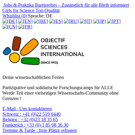
Jobs & Praktika
Barrierefrei – Zugänglich für alle
Bleib informiert
Girls for Science
Top-Qualität
Whishlist (
0
)
Sprache: DE
Deine wissenschaftlichen Ferien
Partizipative und solidarische Forschungscamps für ALLE
Werde Teil einer vielseitigen Wissenschafts-Community ohne
Grenzen !
E-Mail :
Uns kontaktieren
Schweiz :
+41 (0)22 519 0440
Belgien :
+32 (0)23 18 35 65
Frankreich :
+33 (0) 1 85 08 36 30
Termine & Tarife :
freie Plätze erfragen