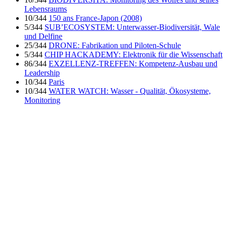
Lebensraums
10/344
150 ans France-Japon (2008)
5/344
SUB’ECOSYSTEM: Unterwasser-Biodiversität, Wale
und Delfine
25/344
DRONE: Fabrikation und Piloten-Schule
5/344
CHIP HACKADEMY: Elektronik für die Wissenschaft
86/344
EXZELLENZ-TREFFEN: Kompetenz-Ausbau und
Leadership
10/344
Paris
10/344
WATER WATCH: Wasser - Qualität, Ökosysteme,
Monitoring