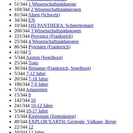
51/344
1 Wissenschaftspädagoge
169/344
2 Wissenschaftspädagogen
81/344
Alpen (Schweiz)
34/344
EN
10/344
OSI PANTHERA: Schneeleopard
200/344
3 Wissenschaftspädagogen
221/344
Provence (Frankreich)
25/344
4 Wissenschaftspädagogen
86/344
Pyrenäen (Frankreich)
41/344
5
5/344
Azoren (Segelboot)
25/344
Togo
30/344
Bretagne (Frankreich, Segelboot)
5/344
7-12 Jahre
20/344
7-18 Jahre
186/344
7-9 Jahre
5/344
Amazonien
15/344
8
142/344
10
241/344
10-12 Jahre
5/344
10-17 Jahre
15/344
Kirgisistan (Zentralasien)
49/344
EXPLOR’EARTH: Geologie, Vulkane, Berge
22/344
12
10/344
12 Jahre