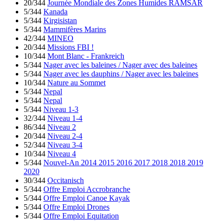
20/344
Journée Mondiale des Zones Humides RAMSAR
5/344
Kanada
5/344
Kirgisistan
5/344
Mammifères Marins
42/344
MINEO
20/344
Missions FBI !
10/344
Mont Blanc - Frankreich
5/344
Nager avec les baleines / Nager avec des baleines
5/344
Nager avec les dauphins / Nager avec les baleines
10/344
Nature au Sommet
5/344
Nepal
5/344
Nepal
5/344
Niveau 1-3
32/344
Niveau 1-4
86/344
Niveau 2
20/344
Niveau 2-4
52/344
Niveau 3-4
10/344
Niveau 4
5/344
Nouvel-An 2014 2015 2016 2017 2018 2018 2019
2020
30/344
Occitanisch
5/344
Offre Emploi Accrobranche
5/344
Offre Emploi Canoe Kayak
5/344
Offre Emploi Drones
5/344
Offre Emploi Equitation