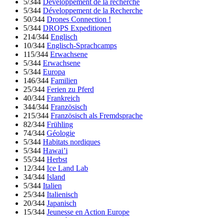
5/344
Développement de la recherche
5/344
Développement de la Recherche
50/344
Drones Connection !
5/344
DROPS Expeditionen
214/344
Englisch
10/344
Englisch-Sprachcamps
115/344
Erwachsene
5/344
Erwachsene
5/344
Europa
146/344
Familien
25/344
Ferien zu Pferd
40/344
Frankreich
344/344
Französisch
215/344
Französisch als Fremdsprache
82/344
Frühling
74/344
Géologie
5/344
Habitats nordiques
5/344
Hawai’i
55/344
Herbst
12/344
Ice Land Lab
34/344
Island
5/344
Italien
25/344
Italienisch
20/344
Japanisch
15/344
Jeunesse en Action Europe