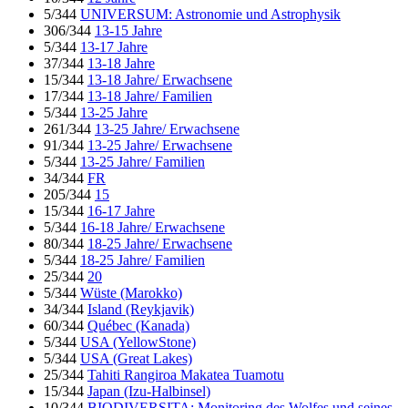
5/344
UNIVERSUM: Astronomie und Astrophysik
306/344
13-15 Jahre
5/344
13-17 Jahre
37/344
13-18 Jahre
15/344
13-18 Jahre/ Erwachsene
17/344
13-18 Jahre/ Familien
5/344
13-25 Jahre
261/344
13-25 Jahre/ Erwachsene
91/344
13-25 Jahre/ Erwachsene
5/344
13-25 Jahre/ Familien
34/344
FR
205/344
15
15/344
16-17 Jahre
5/344
16-18 Jahre/ Erwachsene
80/344
18-25 Jahre/ Erwachsene
5/344
18-25 Jahre/ Familien
25/344
20
5/344
Wüste (Marokko)
34/344
Island (Reykjavik)
60/344
Québec (Kanada)
5/344
USA (YellowStone)
5/344
USA (Great Lakes)
25/344
Tahiti Rangiroa Makatea Tuamotu
15/344
Japan (Izu-Halbinsel)
10/344
BIODIVERSITA: Monitoring des Wolfes und seines