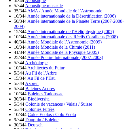
5/344
Acoustique
5/344
Acoustique musicale
35/344
AMA / Année Mondiale de l’Astronomie
10/344
Année internationale de la Désertification (2006)
50/344
Année internationale de la Planète Terre (2007-2008-
2009)
15/344
Année internationale de l’Héliophysique (2007)
10/344
Année internationale des Récifs Coralliens (2008)
40/344
Année Mondiale de l’Astronomie (2009)
10/344
Année Mondiale de la Chimie (2011)
41/344
Année Mondiale de la Physique (2005)
25/344
Année Polaire Internationale (2007-2008)
5/344
Archéologie
10/344
Architectes du Futur
5/344
Au Fil de l’Arbre
15/344
Au Fil de l’Eau
5/344
Azoren
5/344
Baleines Açores
10/344
Baleines Tadoussac
30/344
Biodiversita
5/344
Colonie de vacances / Valais / Suisse
5/344
Colonies Futées
10/344
Colos Ecolos / Colo Ecolo
9/344
Dauphin / Baleine
30/344
Deutsch