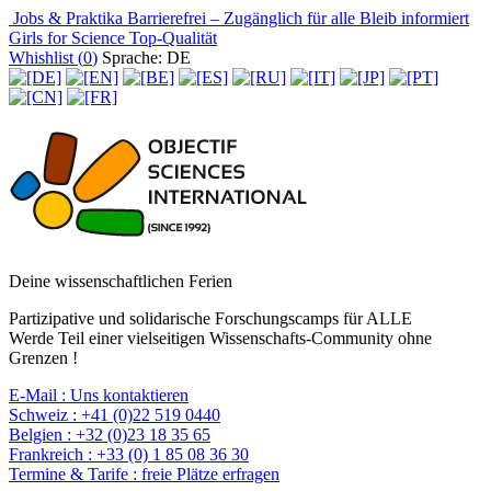
Jobs & Praktika
Barrierefrei – Zugänglich für alle
Bleib informiert
Girls for Science
Top-Qualität
Whishlist (
0
)
Sprache: DE
Deine wissenschaftlichen Ferien
Partizipative und solidarische Forschungscamps für ALLE
Werde Teil einer vielseitigen Wissenschafts-Community ohne
Grenzen !
E-Mail :
Uns kontaktieren
Schweiz :
+41 (0)22 519 0440
Belgien :
+32 (0)23 18 35 65
Frankreich :
+33 (0) 1 85 08 36 30
Termine & Tarife :
freie Plätze erfragen