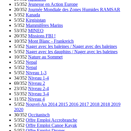
15/352
Jeunesse en Action Europe
20/352
Journée Mondiale des Zones Humides RAMSAR
5/352
Kanada
5/352
Kirgisistan
5/352
Mammifères Marins
53/352
MINEO
20/352
Missions FBI !
10/352
Mont Blanc - Frankreich
5/352
Nager avec les baleines / Nager avec des baleines
5/352
Nager avec les dauphins / Nager avec les baleines
10/352
Nature au Sommet
5/352
Nepal
5/352
Nepal
5/352
Niveau 1-3
34/352
Niveau 1-4
69/352
Niveau 2
23/352
Niveau 2-4
53/352
Niveau 3-4
11/352
Niveau 4
5/352
Nouvel-An 2014 2015 2016 2017 2018 2018 2019
2020
30/352
Occitanisch
5/352
Offre Emploi Accrobranche
5/352
Offre Emploi Canoe Kayak
5/352
Offre Emploi Drones