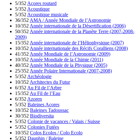
5/352
Açores routard
5/352
Acoustique
5/352
Acoustique musicale
36/352
AMA / Année Mondiale de l’Astronomie
10/352
Année internationale de la Désertification (2006)
50/352
Année internationale de la Planète Terre (2007-2008-
2009)
15/352
Année internationale de l’Héliophysique (2007)
10/352
Année internationale des Récifs Coralliens (2008)
41/352
Année Mondiale de l’Astronomie (2009)
10/352
Année Mondiale de la Chimie (2011)
40/352
Année Mondiale de la Physique (2005)
25/352
Année Polaire Internationale (2007-2008)
5/352
Archéologie
10/352
Architectes du Futur
6/352
Au Fil de l’Arbre
15/352
Au Fil de l’Eau
6/352
Azoren
5/352
Baleines Açores
10/352
Baleines Tadoussac
30/352
Biodiversita
5/352
Colonie de vacances / Valais / Suisse
5/352
Colonies Futées
10/352
Colos Ecolos / Colo Ecolo
5/352
Dauphin / Baleine