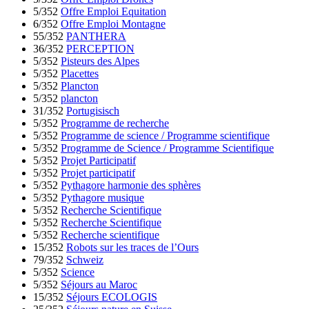
5/352
Offre Emploi Equitation
6/352
Offre Emploi Montagne
55/352
PANTHERA
36/352
PERCEPTION
5/352
Pisteurs des Alpes
5/352
Placettes
5/352
Plancton
5/352
plancton
31/352
Portugisisch
5/352
Programme de recherche
5/352
Programme de science / Programme scientifique
5/352
Programme de Science / Programme Scientifique
5/352
Projet Participatif
5/352
Projet participatif
5/352
Pythagore harmonie des sphères
5/352
Pythagore musique
5/352
Recherche Scientifique
5/352
Recherche Scientifique
5/352
Recherche scientifique
15/352
Robots sur les traces de l’Ours
79/352
Schweiz
5/352
Science
5/352
Séjours au Maroc
15/352
Séjours ECOLOGIS