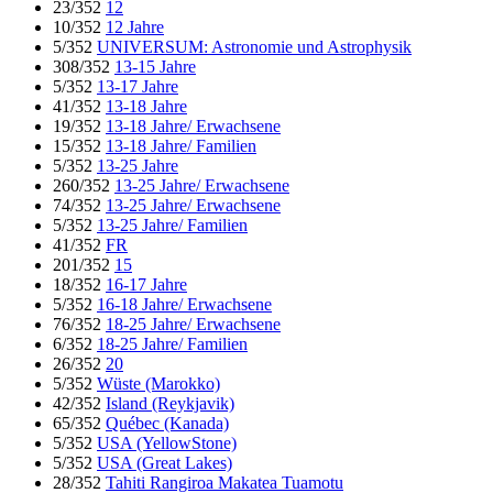
23/352
12
10/352
12 Jahre
5/352
UNIVERSUM: Astronomie und Astrophysik
308/352
13-15 Jahre
5/352
13-17 Jahre
41/352
13-18 Jahre
19/352
13-18 Jahre/ Erwachsene
15/352
13-18 Jahre/ Familien
5/352
13-25 Jahre
260/352
13-25 Jahre/ Erwachsene
74/352
13-25 Jahre/ Erwachsene
5/352
13-25 Jahre/ Familien
41/352
FR
201/352
15
18/352
16-17 Jahre
5/352
16-18 Jahre/ Erwachsene
76/352
18-25 Jahre/ Erwachsene
6/352
18-25 Jahre/ Familien
26/352
20
5/352
Wüste (Marokko)
42/352
Island (Reykjavik)
65/352
Québec (Kanada)
5/352
USA (YellowStone)
5/352
USA (Great Lakes)
28/352
Tahiti Rangiroa Makatea Tuamotu