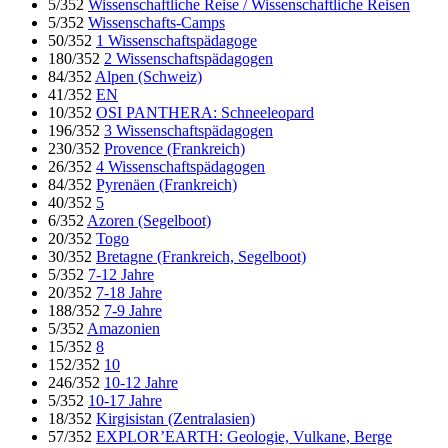
5/352
Wissenschaftliche Reise / Wissenschaftliche Reisen
5/352
Wissenschafts-Camps
50/352
1 Wissenschaftspädagoge
180/352
2 Wissenschaftspädagogen
84/352
Alpen (Schweiz)
41/352
EN
10/352
OSI PANTHERA: Schneeleopard
196/352
3 Wissenschaftspädagogen
230/352
Provence (Frankreich)
26/352
4 Wissenschaftspädagogen
84/352
Pyrenäen (Frankreich)
40/352
5
6/352
Azoren (Segelboot)
20/352
Togo
30/352
Bretagne (Frankreich, Segelboot)
5/352
7-12 Jahre
20/352
7-18 Jahre
188/352
7-9 Jahre
5/352
Amazonien
15/352
8
152/352
10
246/352
10-12 Jahre
5/352
10-17 Jahre
18/352
Kirgisistan (Zentralasien)
57/352
EXPLOR’EARTH: Geologie, Vulkane, Berge