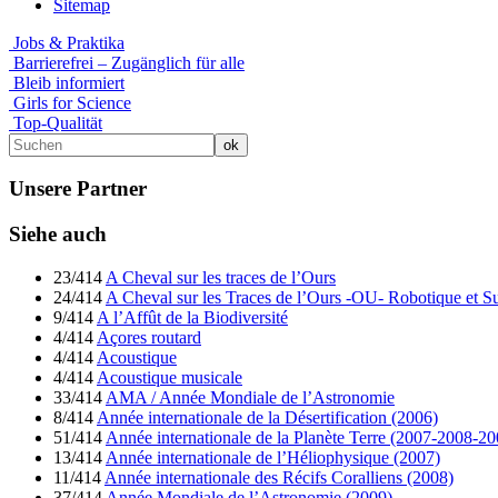
Sitemap
Jobs & Praktika
Barrierefrei – Zugänglich für alle
Bleib informiert
Girls for Science
Top-Qualität
Unsere Partner
Siehe auch
23/414
A Cheval sur les traces de l’Ours
24/414
A Cheval sur les Traces de l’Ours -OU- Robotique et Su
9/414
A l’Affût de la Biodiversité
4/414
Açores routard
4/414
Acoustique
4/414
Acoustique musicale
33/414
AMA / Année Mondiale de l’Astronomie
8/414
Année internationale de la Désertification (2006)
51/414
Année internationale de la Planète Terre (2007-2008-20
13/414
Année internationale de l’Héliophysique (2007)
11/414
Année internationale des Récifs Coralliens (2008)
37/414
Année Mondiale de l’Astronomie (2009)