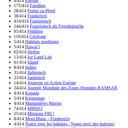
4/414
Europa
175/414
Familien
28/414
Ferien zu Pferd
38/414
Frankreich
414/414
Französisch
244/414
Französisch als Fremdsprache
95/414
Frühling
110/414
Géologie
5/414
Habitats nordiques
5/414
Hawai’i
62/414
Herbst
13/414
Ice Land Lab
61/414
Island
8/414
Italien
31/414
Italienisch
23/414
Japanisch
14/414
Jeunesse en Action Europe
24/414
Journée Mondiale des Zones Humides RAMSAR
4/414
Kanada
5/414
Kirgisistan
4/414
Mammifères Marins
74/414
MINEO
25/414
Missions FBI !
8/414
Mont Blanc - Frankreich
4/414
Nager avec les baleines / Nager avec des baleines