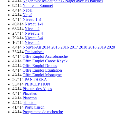
4/414
Nager avec les dauphins / Nager avec les baleines
9/414
Nature au Sommet
4/414
Nepal
4/414
Nepal
4/414
Niveau 1-3
40/414
Niveau 1-4
68/414
Niveau 2
24/414
Niveau 2-4
79/414
Niveau 3-4
10/414
Niveau 4
4/414
Nouvel-An 2014 2015 2016 2017 2018 2018 2019 2020
33/414
Occitanisch
4/414
Offre Emploi Accrobranche
4/414
Offre Emploi Canoe Kayak
4/414
Offre Emploi Drones
4/414
Offre Emploi Equitation
4/414
Offre Emploi Montagne
56/414
PANTHERA
53/414
PERCEPTION
4/414
Pisteurs des Alpes
4/414
Placettes
4/414
Plancton
4/414
plancton
41/414
Portugisisch
4/414
Programme de recherche