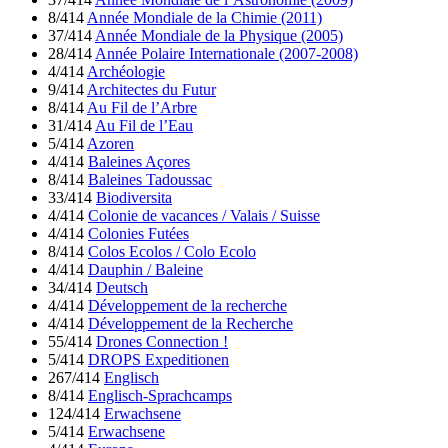
8/414
Année Mondiale de la Chimie (2011)
37/414
Année Mondiale de la Physique (2005)
28/414
Année Polaire Internationale (2007-2008)
4/414
Archéologie
9/414
Architectes du Futur
8/414
Au Fil de l’Arbre
31/414
Au Fil de l’Eau
5/414
Azoren
4/414
Baleines Açores
8/414
Baleines Tadoussac
33/414
Biodiversita
4/414
Colonie de vacances / Valais / Suisse
4/414
Colonies Futées
8/414
Colos Ecolos / Colo Ecolo
4/414
Dauphin / Baleine
34/414
Deutsch
4/414
Développement de la recherche
4/414
Développement de la Recherche
55/414
Drones Connection !
5/414
DROPS Expeditionen
267/414
Englisch
8/414
Englisch-Sprachcamps
124/414
Erwachsene
5/414
Erwachsene