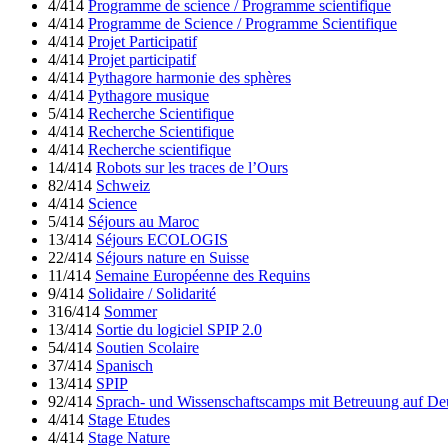
4/414
Programme de science / Programme scientifique
4/414
Programme de Science / Programme Scientifique
4/414
Projet Participatif
4/414
Projet participatif
4/414
Pythagore harmonie des sphères
4/414
Pythagore musique
5/414
Recherche Scientifique
4/414
Recherche Scientifique
4/414
Recherche scientifique
14/414
Robots sur les traces de l’Ours
82/414
Schweiz
4/414
Science
5/414
Séjours au Maroc
13/414
Séjours ECOLOGIS
22/414
Séjours nature en Suisse
11/414
Semaine Européenne des Requins
9/414
Solidaire / Solidarité
316/414
Sommer
13/414
Sortie du logiciel SPIP 2.0
54/414
Soutien Scolaire
37/414
Spanisch
13/414
SPIP
92/414
Sprach- und Wissenschaftscamps mit Betreuung auf De
4/414
Stage Etudes
4/414
Stage Nature