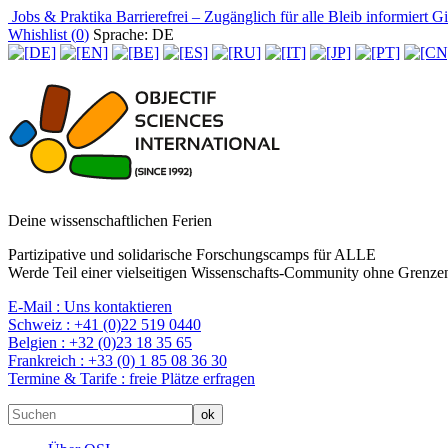
Jobs & Praktika
Barrierefrei – Zugänglich für alle
Bleib informiert
Gir
Whishlist (
0
)
Sprache: DE
Deine wissenschaftlichen Ferien
Partizipative und solidarische Forschungscamps für ALLE
Werde Teil einer vielseitigen Wissenschafts-Community ohne Grenzen
E-Mail :
Uns kontaktieren
Schweiz :
+41 (0)22 519 0440
Belgien :
+32 (0)23 18 35 65
Frankreich :
+33 (0) 1 85 08 36 30
Termine & Tarife :
freie Plätze erfragen