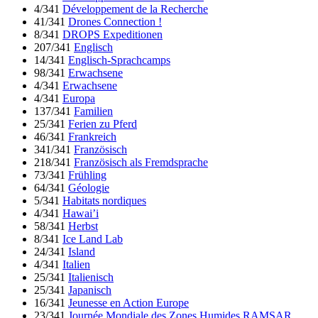
4/341
Développement de la Recherche
41/341
Drones Connection !
8/341
DROPS Expeditionen
207/341
Englisch
14/341
Englisch-Sprachcamps
98/341
Erwachsene
4/341
Erwachsene
4/341
Europa
137/341
Familien
25/341
Ferien zu Pferd
46/341
Frankreich
341/341
Französisch
218/341
Französisch als Fremdsprache
73/341
Frühling
64/341
Géologie
5/341
Habitats nordiques
4/341
Hawai’i
58/341
Herbst
8/341
Ice Land Lab
24/341
Island
4/341
Italien
25/341
Italienisch
25/341
Japanisch
16/341
Jeunesse en Action Europe
23/341
Journée Mondiale des Zones Humides RAMSAR