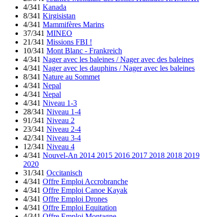
4/341
Kanada
8/341
Kirgisistan
4/341
Mammifères Marins
37/341
MINEO
21/341
Missions FBI !
10/341
Mont Blanc - Frankreich
4/341
Nager avec les baleines / Nager avec des baleines
4/341
Nager avec les dauphins / Nager avec les baleines
8/341
Nature au Sommet
4/341
Nepal
4/341
Nepal
4/341
Niveau 1-3
28/341
Niveau 1-4
91/341
Niveau 2
23/341
Niveau 2-4
42/341
Niveau 3-4
12/341
Niveau 4
4/341
Nouvel-An 2014 2015 2016 2017 2018 2018 2019
2020
31/341
Occitanisch
4/341
Offre Emploi Accrobranche
4/341
Offre Emploi Canoe Kayak
4/341
Offre Emploi Drones
4/341
Offre Emploi Equitation
4/341
Offre Emploi Montagne