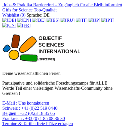
Jobs & Praktika
Barrierefrei – Zugänglich für alle
Bleib informiert
Girls for Science
Top-Qualität
Whishlist (
0
)
Sprache: DE
Deine wissenschaftlichen Ferien
Partizipative und solidarische Forschungscamps für ALLE
Werde Teil einer vielseitigen Wissenschafts-Community ohne
Grenzen !
E-Mail :
Uns kontaktieren
Schweiz :
+41 (0)22 519 0440
Belgien :
+32 (0)23 18 35 65
Frankreich :
+33 (0) 1 85 08 36 30
Termine & Tarife :
freie Plätze erfragen