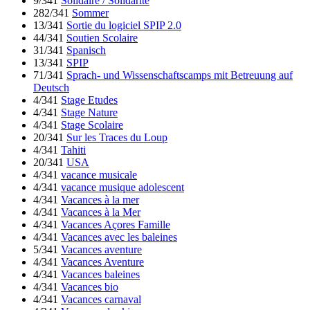
9/341
Solidaire / Solidarité
282/341
Sommer
13/341
Sortie du logiciel SPIP 2.0
44/341
Soutien Scolaire
31/341
Spanisch
13/341
SPIP
71/341
Sprach- und Wissenschaftscamps mit Betreuung auf
Deutsch
4/341
Stage Etudes
4/341
Stage Nature
4/341
Stage Scolaire
20/341
Sur les Traces du Loup
4/341
Tahiti
20/341
USA
4/341
vacance musicale
4/341
vacance musique adolescent
4/341
Vacances à la mer
4/341
Vacances à la Mer
4/341
Vacances Açores Famille
4/341
Vacances avec les baleines
5/341
Vacances aventure
4/341
Vacances Aventure
4/341
Vacances baleines
4/341
Vacances bio
4/341
Vacances carnaval