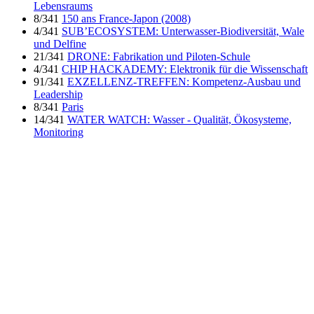
Lebensraums
8/341
150 ans France-Japon (2008)
4/341
SUB’ECOSYSTEM: Unterwasser-Biodiversität, Wale
und Delfine
21/341
DRONE: Fabrikation und Piloten-Schule
4/341
CHIP HACKADEMY: Elektronik für die Wissenschaft
91/341
EXZELLENZ-TREFFEN: Kompetenz-Ausbau und
Leadership
8/341
Paris
14/341
WATER WATCH: Wasser - Qualität, Ökosysteme,
Monitoring