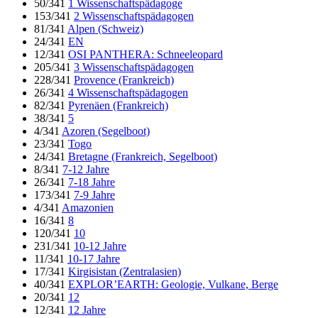
50/341
1 Wissenschaftspädagoge
153/341
2 Wissenschaftspädagogen
81/341
Alpen (Schweiz)
24/341
EN
12/341
OSI PANTHERA: Schneeleopard
205/341
3 Wissenschaftspädagogen
228/341
Provence (Frankreich)
26/341
4 Wissenschaftspädagogen
82/341
Pyrenäen (Frankreich)
38/341
5
4/341
Azoren (Segelboot)
23/341
Togo
24/341
Bretagne (Frankreich, Segelboot)
8/341
7-12 Jahre
26/341
7-18 Jahre
173/341
7-9 Jahre
4/341
Amazonien
16/341
8
120/341
10
231/341
10-12 Jahre
11/341
10-17 Jahre
17/341
Kirgisistan (Zentralasien)
40/341
EXPLOR’EARTH: Geologie, Vulkane, Berge
20/341
12
12/341
12 Jahre