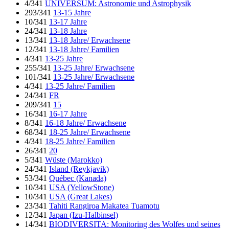
4/341
UNIVERSUM: Astronomie und Astrophysik
293/341
13-15 Jahre
10/341
13-17 Jahre
24/341
13-18 Jahre
13/341
13-18 Jahre/ Erwachsene
12/341
13-18 Jahre/ Familien
4/341
13-25 Jahre
255/341
13-25 Jahre/ Erwachsene
101/341
13-25 Jahre/ Erwachsene
4/341
13-25 Jahre/ Familien
24/341
FR
209/341
15
16/341
16-17 Jahre
8/341
16-18 Jahre/ Erwachsene
68/341
18-25 Jahre/ Erwachsene
4/341
18-25 Jahre/ Familien
26/341
20
5/341
Wüste (Marokko)
24/341
Island (Reykjavik)
53/341
Québec (Kanada)
10/341
USA (YellowStone)
10/341
USA (Great Lakes)
23/341
Tahiti Rangiroa Makatea Tuamotu
12/341
Japan (Izu-Halbinsel)
14/341
BIODIVERSITA: Monitoring des Wolfes und seines