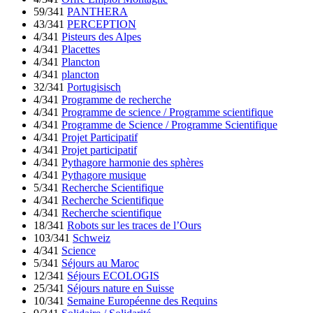
59/341
PANTHERA
43/341
PERCEPTION
4/341
Pisteurs des Alpes
4/341
Placettes
4/341
Plancton
4/341
plancton
32/341
Portugisisch
4/341
Programme de recherche
4/341
Programme de science / Programme scientifique
4/341
Programme de Science / Programme Scientifique
4/341
Projet Participatif
4/341
Projet participatif
4/341
Pythagore harmonie des sphères
4/341
Pythagore musique
5/341
Recherche Scientifique
4/341
Recherche Scientifique
4/341
Recherche scientifique
18/341
Robots sur les traces de l’Ours
103/341
Schweiz
4/341
Science
5/341
Séjours au Maroc
12/341
Séjours ECOLOGIS
25/341
Séjours nature en Suisse
10/341
Semaine Européenne des Requins