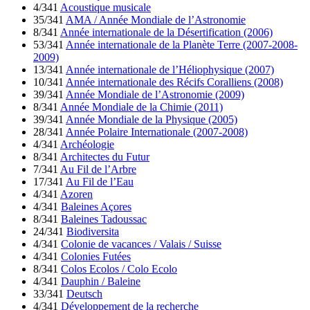
4/341
Acoustique musicale
35/341
AMA / Année Mondiale de l’Astronomie
8/341
Année internationale de la Désertification (2006)
53/341
Année internationale de la Planète Terre (2007-2008-
2009)
13/341
Année internationale de l’Héliophysique (2007)
10/341
Année internationale des Récifs Coralliens (2008)
39/341
Année Mondiale de l’Astronomie (2009)
8/341
Année Mondiale de la Chimie (2011)
39/341
Année Mondiale de la Physique (2005)
28/341
Année Polaire Internationale (2007-2008)
4/341
Archéologie
8/341
Architectes du Futur
7/341
Au Fil de l’Arbre
17/341
Au Fil de l’Eau
4/341
Azoren
4/341
Baleines Açores
8/341
Baleines Tadoussac
24/341
Biodiversita
4/341
Colonie de vacances / Valais / Suisse
4/341
Colonies Futées
8/341
Colos Ecolos / Colo Ecolo
4/341
Dauphin / Baleine
33/341
Deutsch
4/341
Développement de la recherche