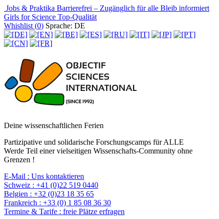
Jobs & Praktika
Barrierefrei – Zugänglich für alle
Bleib informiert
Girls for Science
Top-Qualität
Whishlist (
0
)
Sprache: DE
Deine wissenschaftlichen Ferien
Partizipative und solidarische Forschungscamps für ALLE
Werde Teil einer vielseitigen Wissenschafts-Community ohne
Grenzen !
E-Mail :
Uns kontaktieren
Schweiz :
+41 (0)22 519 0440
Belgien :
+32 (0)23 18 35 65
Frankreich :
+33 (0) 1 85 08 36 30
Termine & Tarife :
freie Plätze erfragen