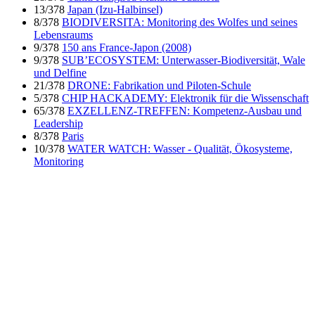
13/378
Japan (Izu-Halbinsel)
8/378
BIODIVERSITA: Monitoring des Wolfes und seines
Lebensraums
9/378
150 ans France-Japon (2008)
9/378
SUB’ECOSYSTEM: Unterwasser-Biodiversität, Wale
und Delfine
21/378
DRONE: Fabrikation und Piloten-Schule
5/378
CHIP HACKADEMY: Elektronik für die Wissenschaft
65/378
EXZELLENZ-TREFFEN: Kompetenz-Ausbau und
Leadership
8/378
Paris
10/378
WATER WATCH: Wasser - Qualität, Ökosysteme,
Monitoring