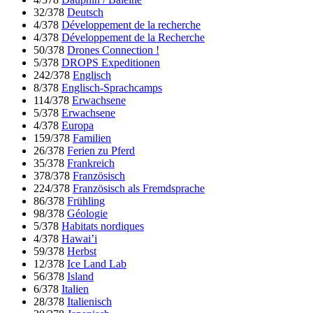
32/378
Deutsch
4/378
Développement de la recherche
4/378
Développement de la Recherche
50/378
Drones Connection !
5/378
DROPS Expeditionen
242/378
Englisch
8/378
Englisch-Sprachcamps
114/378
Erwachsene
5/378
Erwachsene
4/378
Europa
159/378
Familien
26/378
Ferien zu Pferd
35/378
Frankreich
378/378
Französisch
224/378
Französisch als Fremdsprache
86/378
Frühling
98/378
Géologie
5/378
Habitats nordiques
4/378
Hawai’i
59/378
Herbst
12/378
Ice Land Lab
56/378
Island
6/378
Italien
28/378
Italienisch