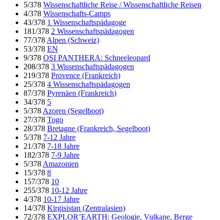
5/378
Wissenschaftliche Reise / Wissenschaftliche Reisen
4/378
Wissenschafts-Camps
43/378
1 Wissenschaftspädagoge
181/378
2 Wissenschaftspädagogen
77/378
Alpen (Schweiz)
53/378
EN
9/378
OSI PANTHERA: Schneeleopard
208/378
3 Wissenschaftspädagogen
219/378
Provence (Frankreich)
25/378
4 Wissenschaftspädagogen
87/378
Pyrenäen (Frankreich)
34/378
5
5/378
Azoren (Segelboot)
27/378
Togo
28/378
Bretagne (Frankreich, Segelboot)
5/378
7-12 Jahre
21/378
7-18 Jahre
182/378
7-9 Jahre
5/378
Amazonien
15/378
8
157/378
10
255/378
10-12 Jahre
4/378
10-17 Jahre
14/378
Kirgisistan (Zentralasien)
72/378
EXPLOR’EARTH: Geologie, Vulkane, Berge