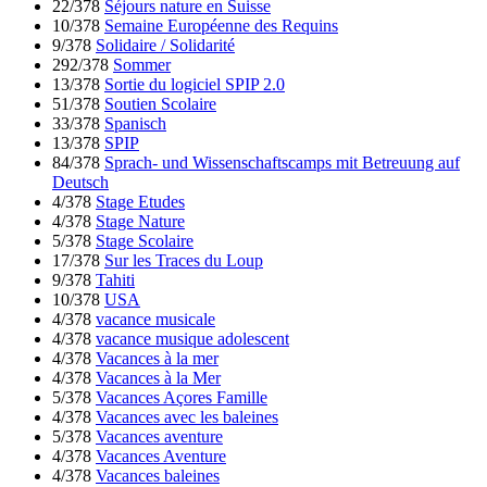
22/378
Séjours nature en Suisse
10/378
Semaine Européenne des Requins
9/378
Solidaire / Solidarité
292/378
Sommer
13/378
Sortie du logiciel SPIP 2.0
51/378
Soutien Scolaire
33/378
Spanisch
13/378
SPIP
84/378
Sprach- und Wissenschaftscamps mit Betreuung auf
Deutsch
4/378
Stage Etudes
4/378
Stage Nature
5/378
Stage Scolaire
17/378
Sur les Traces du Loup
9/378
Tahiti
10/378
USA
4/378
vacance musicale
4/378
vacance musique adolescent
4/378
Vacances à la mer
4/378
Vacances à la Mer
5/378
Vacances Açores Famille
4/378
Vacances avec les baleines
5/378
Vacances aventure
4/378
Vacances Aventure
4/378
Vacances baleines