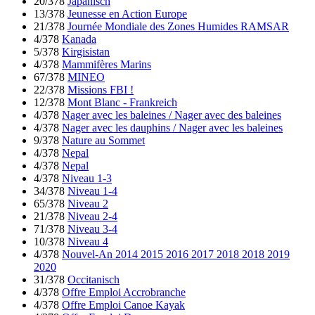
20/378
Japanisch
13/378
Jeunesse en Action Europe
21/378
Journée Mondiale des Zones Humides RAMSAR
4/378
Kanada
5/378
Kirgisistan
4/378
Mammifères Marins
67/378
MINEO
22/378
Missions FBI !
12/378
Mont Blanc - Frankreich
4/378
Nager avec les baleines / Nager avec des baleines
4/378
Nager avec les dauphins / Nager avec les baleines
9/378
Nature au Sommet
4/378
Nepal
4/378
Nepal
4/378
Niveau 1-3
34/378
Niveau 1-4
65/378
Niveau 2
21/378
Niveau 2-4
71/378
Niveau 3-4
10/378
Niveau 4
4/378
Nouvel-An 2014 2015 2016 2017 2018 2018 2019
2020
31/378
Occitanisch
4/378
Offre Emploi Accrobranche
4/378
Offre Emploi Canoe Kayak