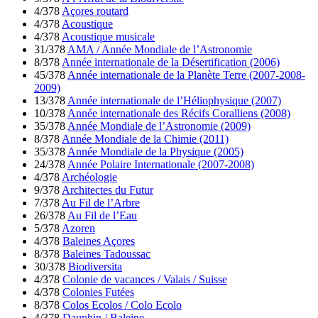
4/378
Açores routard
4/378
Acoustique
4/378
Acoustique musicale
31/378
AMA / Année Mondiale de l’Astronomie
8/378
Année internationale de la Désertification (2006)
45/378
Année internationale de la Planète Terre (2007-2008-
2009)
13/378
Année internationale de l’Héliophysique (2007)
10/378
Année internationale des Récifs Coralliens (2008)
35/378
Année Mondiale de l’Astronomie (2009)
8/378
Année Mondiale de la Chimie (2011)
35/378
Année Mondiale de la Physique (2005)
24/378
Année Polaire Internationale (2007-2008)
4/378
Archéologie
9/378
Architectes du Futur
7/378
Au Fil de l’Arbre
26/378
Au Fil de l’Eau
5/378
Azoren
4/378
Baleines Açores
8/378
Baleines Tadoussac
30/378
Biodiversita
4/378
Colonie de vacances / Valais / Suisse
4/378
Colonies Futées
8/378
Colos Ecolos / Colo Ecolo
4/378
Dauphin / Baleine