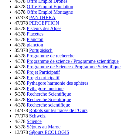
4/378
Offre Emploi Drones
4/378
Offre Emploi Equitation
4/378
Offre Emploi Montagne
53/378
PANTHERA
47/378
PERCEPTION
4/378
Pisteurs des Alpes
4/378
Placettes
4/378
Plancton
4/378
plancton
35/378
Portugisisch
4/378
Programme de recherche
4/378
Programme de science / Programme scientifique
4/378
Programme de Science / Programme Scientifique
4/378
Projet Participatif
4/378
Projet participatif
4/378
Pythagore harmonie des sphères
4/378
Pythagore musique
5/378
Recherche Scientifique
4/378
Recherche Scientifique
4/378
Recherche scientifique
14/378
Robots sur les traces de l’Ours
77/378
Schweiz
4/378
Science
5/378
Séjours au Maroc
13/378
Séjours ECOLOGIS