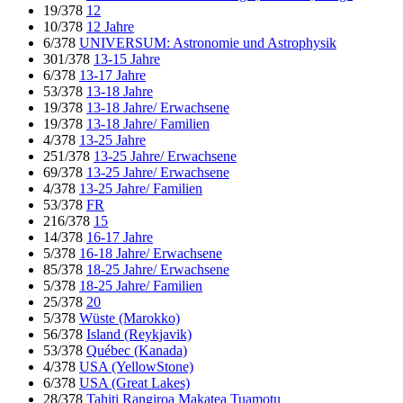
19/378
12
10/378
12 Jahre
6/378
UNIVERSUM: Astronomie und Astrophysik
301/378
13-15 Jahre
6/378
13-17 Jahre
53/378
13-18 Jahre
19/378
13-18 Jahre/ Erwachsene
19/378
13-18 Jahre/ Familien
4/378
13-25 Jahre
251/378
13-25 Jahre/ Erwachsene
69/378
13-25 Jahre/ Erwachsene
4/378
13-25 Jahre/ Familien
53/378
FR
216/378
15
14/378
16-17 Jahre
5/378
16-18 Jahre/ Erwachsene
85/378
18-25 Jahre/ Erwachsene
5/378
18-25 Jahre/ Familien
25/378
20
5/378
Wüste (Marokko)
56/378
Island (Reykjavik)
53/378
Québec (Kanada)
4/378
USA (YellowStone)
6/378
USA (Great Lakes)
28/378
Tahiti Rangiroa Makatea Tuamotu