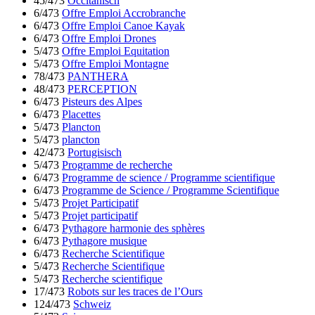
45/473
Occitanisch
6/473
Offre Emploi Accrobranche
6/473
Offre Emploi Canoe Kayak
6/473
Offre Emploi Drones
5/473
Offre Emploi Equitation
5/473
Offre Emploi Montagne
78/473
PANTHERA
48/473
PERCEPTION
6/473
Pisteurs des Alpes
6/473
Placettes
5/473
Plancton
5/473
plancton
42/473
Portugisisch
5/473
Programme de recherche
6/473
Programme de science / Programme scientifique
6/473
Programme de Science / Programme Scientifique
5/473
Projet Participatif
5/473
Projet participatif
6/473
Pythagore harmonie des sphères
6/473
Pythagore musique
6/473
Recherche Scientifique
5/473
Recherche Scientifique
5/473
Recherche scientifique
17/473
Robots sur les traces de l’Ours
124/473
Schweiz