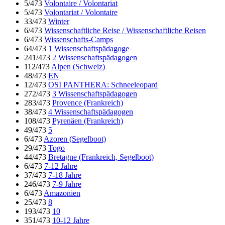
5/473
Volontaire / Volontariat
5/473
Volontariat / Volontaire
33/473
Winter
6/473
Wissenschaftliche Reise / Wissenschaftliche Reisen
6/473
Wissenschafts-Camps
64/473
1 Wissenschaftspädagoge
241/473
2 Wissenschaftspädagogen
112/473
Alpen (Schweiz)
48/473
EN
12/473
OSI PANTHERA: Schneeleopard
272/473
3 Wissenschaftspädagogen
283/473
Provence (Frankreich)
38/473
4 Wissenschaftspädagogen
108/473
Pyrenäen (Frankreich)
49/473
5
6/473
Azoren (Segelboot)
29/473
Togo
44/473
Bretagne (Frankreich, Segelboot)
6/473
7-12 Jahre
37/473
7-18 Jahre
246/473
7-9 Jahre
6/473
Amazonien
25/473
8
193/473
10
351/473
10-12 Jahre