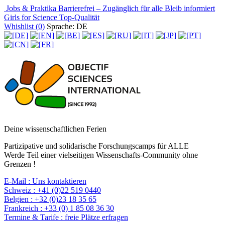
Jobs & Praktika
Barrierefrei – Zugänglich für alle
Bleib informiert
Girls for Science
Top-Qualität
Whishlist (
0
)
Sprache: DE
Deine wissenschaftlichen Ferien
Partizipative und solidarische Forschungscamps für ALLE
Werde Teil einer vielseitigen Wissenschafts-Community ohne
Grenzen !
E-Mail :
Uns kontaktieren
Schweiz :
+41 (0)22 519 0440
Belgien :
+32 (0)23 18 35 65
Frankreich :
+33 (0) 1 85 08 36 30
Termine & Tarife :
freie Plätze erfragen