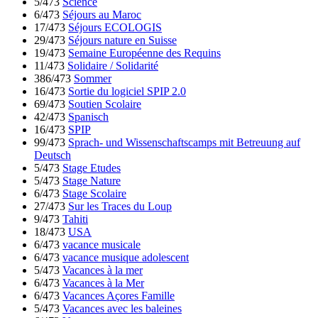
5/473
Science
6/473
Séjours au Maroc
17/473
Séjours ECOLOGIS
29/473
Séjours nature en Suisse
19/473
Semaine Européenne des Requins
11/473
Solidaire / Solidarité
386/473
Sommer
16/473
Sortie du logiciel SPIP 2.0
69/473
Soutien Scolaire
42/473
Spanisch
16/473
SPIP
99/473
Sprach- und Wissenschaftscamps mit Betreuung auf
Deutsch
5/473
Stage Etudes
5/473
Stage Nature
6/473
Stage Scolaire
27/473
Sur les Traces du Loup
9/473
Tahiti
18/473
USA
6/473
vacance musicale
6/473
vacance musique adolescent
5/473
Vacances à la mer
6/473
Vacances à la Mer
6/473
Vacances Açores Famille
5/473
Vacances avec les baleines