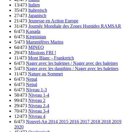
13/473
Italien
35/473
Italienisch
27/473
Japanisch
21/473
Jeunesse en Action Europe
31/473
Journée Mondiale des Zones Humides RAMSAR
6/473
Kanada
6/473
Kirgisistan
5/473
Mammifères Marins
64/473
MINEO
29/473
Missions FBI !
11/473
Mont Blanc - Frankreich
6/473
Nager avec les baleines / Nager avec des baleines
5/473
Nager avec les dauphins / Nager avec les baleines
11/473
Nature au Sommet
6/473
Nepal
6/473
Nepal
6/473
Niveau 1-3
58/473
Niveau 1-4
99/473
Niveau 2
29/473
Niveau 2-4
70/473
Niveau 3-4
12/473
Niveau 4
6/473
Nouvel-An 2014 2015 2016 2017 2018 2018 2019
2020