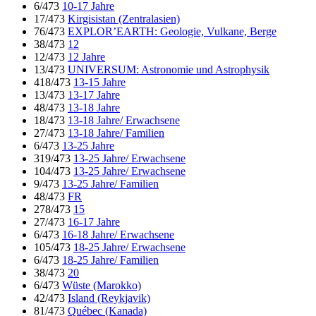
6/473
10-17 Jahre
17/473
Kirgisistan (Zentralasien)
76/473
EXPLOR’EARTH: Geologie, Vulkane, Berge
38/473
12
12/473
12 Jahre
13/473
UNIVERSUM: Astronomie und Astrophysik
418/473
13-15 Jahre
13/473
13-17 Jahre
48/473
13-18 Jahre
18/473
13-18 Jahre/ Erwachsene
27/473
13-18 Jahre/ Familien
6/473
13-25 Jahre
319/473
13-25 Jahre/ Erwachsene
104/473
13-25 Jahre/ Erwachsene
9/473
13-25 Jahre/ Familien
48/473
FR
278/473
15
27/473
16-17 Jahre
6/473
16-18 Jahre/ Erwachsene
105/473
18-25 Jahre/ Erwachsene
6/473
18-25 Jahre/ Familien
38/473
20
6/473
Wüste (Marokko)
42/473
Island (Reykjavik)
81/473
Québec (Kanada)