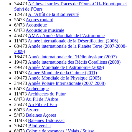
34/473
A Cheval sur les Traces de l’Ours -OU- Robotique et
Suivi de l’Ours
12/473
A l’Affût de la Biodiversité
5/473
Açores routard
6/473
Acoustique
6/473
Acoustique musicale
45/473
AMA / Année Mondiale de l’Astronomie
11/473
Année internationale de la Désertification (2006)
68/473
Année internationale de la Planète Terre (2007-2008-
2009)
16/473
Année internationale de l’Héliophysique (2007)
19/473
Année internationale des Récifs Coralliens (2008)
49/473
Année Mondiale de l’Astronomie (2009)
11/473
Année Mondiale de la Chimie (2011)
49/473
Année Mondiale de la Physique (2005)
34/473
Année Polaire Internationale (2007-2008)
6/473
Archéologie
11/473
Architectes du Futur
6/473
Au Fil de l’Arbre
25/473
Au Fil de l’Eau
6/473
Azoren
5/473
Baleines Açores
11/473
Baleines Tadoussac
39/473
Biodiversita
6/473
Colonie de vacances / Valais / Suisse