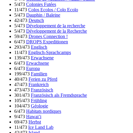
5/473
Colonies Futées
11/473
Colos Ecolos / Colo Ecolo
5/473
Dauphin / Baleine
42/473
Deutsch
5/473
Développement de la recherche
5/473
Développement de la Recherche
59/473
Drones Connection !
6/473
DROPS Expeditionen
293/473
Englisch
11/473
Englisch-Sprachcamps
139/473
Erwachsene
6/473
Erwachsene
6/473
Europa
199/473
Familien
40/473
Ferien zu Pferd
47/473
Frankreich
473/473
Französisch
301/473
Französisch als Fremdsprache
105/473
Frühling
104/473
Géologie
6/473
Habitats nordiques
9/473
Hawai’i
69/473
Herbst
11/473
Ice Land Lab
42/473
Island