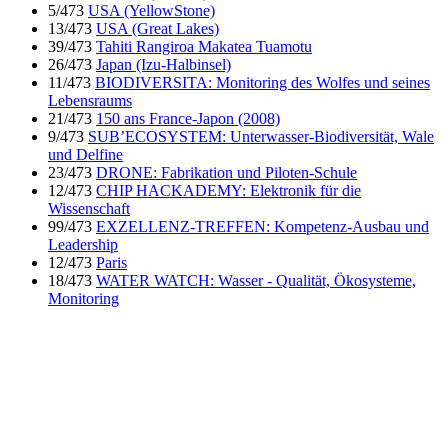
5/473
USA (YellowStone)
13/473
USA (Great Lakes)
39/473
Tahiti Rangiroa Makatea Tuamotu
26/473
Japan (Izu-Halbinsel)
11/473
BIODIVERSITA: Monitoring des Wolfes und seines
Lebensraums
21/473
150 ans France-Japon (2008)
9/473
SUB’ECOSYSTEM: Unterwasser-Biodiversität, Wale
und Delfine
23/473
DRONE: Fabrikation und Piloten-Schule
12/473
CHIP HACKADEMY: Elektronik für die
Wissenschaft
99/473
EXZELLENZ-TREFFEN: Kompetenz-Ausbau und
Leadership
12/473
Paris
18/473
WATER WATCH: Wasser - Qualität, Ökosysteme,
Monitoring