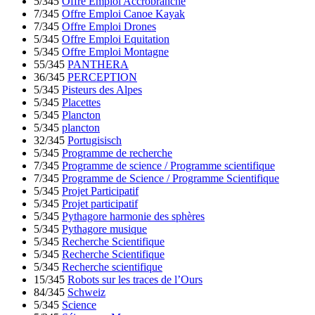
5/345
Offre Emploi Accrobranche
7/345
Offre Emploi Canoe Kayak
7/345
Offre Emploi Drones
5/345
Offre Emploi Equitation
5/345
Offre Emploi Montagne
55/345
PANTHERA
36/345
PERCEPTION
5/345
Pisteurs des Alpes
5/345
Placettes
5/345
Plancton
5/345
plancton
32/345
Portugisisch
5/345
Programme de recherche
7/345
Programme de science / Programme scientifique
7/345
Programme de Science / Programme Scientifique
5/345
Projet Participatif
5/345
Projet participatif
5/345
Pythagore harmonie des sphères
5/345
Pythagore musique
5/345
Recherche Scientifique
5/345
Recherche Scientifique
5/345
Recherche scientifique
15/345
Robots sur les traces de l’Ours
84/345
Schweiz
5/345
Science