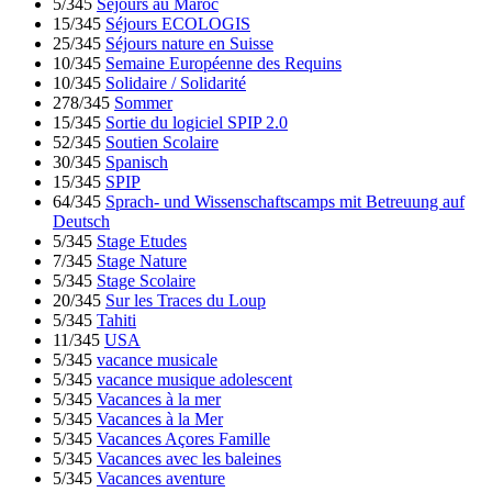
5/345
Séjours au Maroc
15/345
Séjours ECOLOGIS
25/345
Séjours nature en Suisse
10/345
Semaine Européenne des Requins
10/345
Solidaire / Solidarité
278/345
Sommer
15/345
Sortie du logiciel SPIP 2.0
52/345
Soutien Scolaire
30/345
Spanisch
15/345
SPIP
64/345
Sprach- und Wissenschaftscamps mit Betreuung auf
Deutsch
5/345
Stage Etudes
7/345
Stage Nature
5/345
Stage Scolaire
20/345
Sur les Traces du Loup
5/345
Tahiti
11/345
USA
5/345
vacance musicale
5/345
vacance musique adolescent
5/345
Vacances à la mer
5/345
Vacances à la Mer
5/345
Vacances Açores Famille
5/345
Vacances avec les baleines
5/345
Vacances aventure