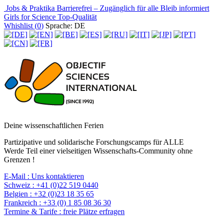
Jobs & Praktika
Barrierefrei – Zugänglich für alle
Bleib informiert
Girls for Science
Top-Qualität
Whishlist (
0
)
Sprache: DE
Deine wissenschaftlichen Ferien
Partizipative und solidarische Forschungscamps für ALLE
Werde Teil einer vielseitigen Wissenschafts-Community ohne
Grenzen !
E-Mail :
Uns kontaktieren
Schweiz :
+41 (0)22 519 0440
Belgien :
+32 (0)23 18 35 65
Frankreich :
+33 (0) 1 85 08 36 30
Termine & Tarife :
freie Plätze erfragen