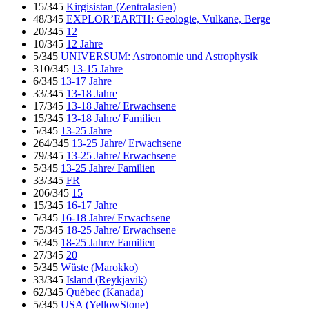
15/345
Kirgisistan (Zentralasien)
48/345
EXPLOR’EARTH: Geologie, Vulkane, Berge
20/345
12
10/345
12 Jahre
5/345
UNIVERSUM: Astronomie und Astrophysik
310/345
13-15 Jahre
6/345
13-17 Jahre
33/345
13-18 Jahre
17/345
13-18 Jahre/ Erwachsene
15/345
13-18 Jahre/ Familien
5/345
13-25 Jahre
264/345
13-25 Jahre/ Erwachsene
79/345
13-25 Jahre/ Erwachsene
5/345
13-25 Jahre/ Familien
33/345
FR
206/345
15
15/345
16-17 Jahre
5/345
16-18 Jahre/ Erwachsene
75/345
18-25 Jahre/ Erwachsene
5/345
18-25 Jahre/ Familien
27/345
20
5/345
Wüste (Marokko)
33/345
Island (Reykjavik)
62/345
Québec (Kanada)
5/345
USA (YellowStone)