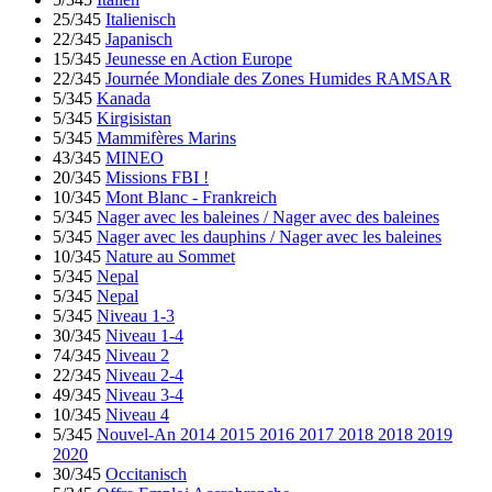
25/345
Italienisch
22/345
Japanisch
15/345
Jeunesse en Action Europe
22/345
Journée Mondiale des Zones Humides RAMSAR
5/345
Kanada
5/345
Kirgisistan
5/345
Mammifères Marins
43/345
MINEO
20/345
Missions FBI !
10/345
Mont Blanc - Frankreich
5/345
Nager avec les baleines / Nager avec des baleines
5/345
Nager avec les dauphins / Nager avec les baleines
10/345
Nature au Sommet
5/345
Nepal
5/345
Nepal
5/345
Niveau 1-3
30/345
Niveau 1-4
74/345
Niveau 2
22/345
Niveau 2-4
49/345
Niveau 3-4
10/345
Niveau 4
5/345
Nouvel-An 2014 2015 2016 2017 2018 2018 2019
2020
30/345
Occitanisch