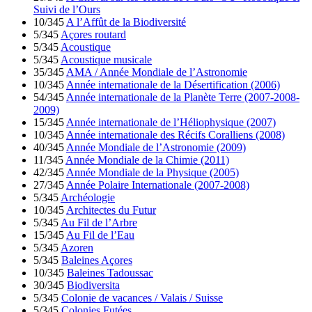
Suivi de l’Ours
10/345
A l’Affût de la Biodiversité
5/345
Açores routard
5/345
Acoustique
5/345
Acoustique musicale
35/345
AMA / Année Mondiale de l’Astronomie
10/345
Année internationale de la Désertification (2006)
54/345
Année internationale de la Planète Terre (2007-2008-
2009)
15/345
Année internationale de l’Héliophysique (2007)
10/345
Année internationale des Récifs Coralliens (2008)
40/345
Année Mondiale de l’Astronomie (2009)
11/345
Année Mondiale de la Chimie (2011)
42/345
Année Mondiale de la Physique (2005)
27/345
Année Polaire Internationale (2007-2008)
5/345
Archéologie
10/345
Architectes du Futur
5/345
Au Fil de l’Arbre
15/345
Au Fil de l’Eau
5/345
Azoren
5/345
Baleines Açores
10/345
Baleines Tadoussac
30/345
Biodiversita
5/345
Colonie de vacances / Valais / Suisse
5/345
Colonies Futées