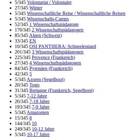
5/345
Volontariat / Volontaire
27/345
Winter
5/345
Wissenschaftliche Reise / Wissenschaftliche Reisen
5/345
Wissenschafts-Camps
52/345
1 Wissenschaftspädagoge
170/345
2 Wissenschaftspädagogen
85/345
Alpen (Schweiz)
33/345
EN
10/345
OSI PANTHERA: Schneeleopard
201/345
3 Wissenschaftspädagogen
225/345
Provence (Frankreich)
27/345
4 Wissenschaftspädagogen
84/345
Pyrenäen (Frankreich)
42/345
5
5/345
Azoren (Segelboot)
20/345
Togo
31/345
Bretagne (Frankreich, Segelboot)
5/345
7-12 Jahre
20/345
7-18 Jahre
193/345
7-9 Jahre
5/345
Amazonien
15/345
8
144/345
10
249/345
10-12 Jahre
5/345
10-17 Jahre