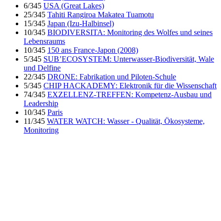
6/345
USA (Great Lakes)
25/345
Tahiti Rangiroa Makatea Tuamotu
15/345
Japan (Izu-Halbinsel)
10/345
BIODIVERSITA: Monitoring des Wolfes und seines
Lebensraums
10/345
150 ans France-Japon (2008)
5/345
SUB’ECOSYSTEM: Unterwasser-Biodiversität, Wale
und Delfine
22/345
DRONE: Fabrikation und Piloten-Schule
5/345
CHIP HACKADEMY: Elektronik für die Wissenschaft
74/345
EXZELLENZ-TREFFEN: Kompetenz-Ausbau und
Leadership
10/345
Paris
11/345
WATER WATCH: Wasser - Qualität, Ökosysteme,
Monitoring