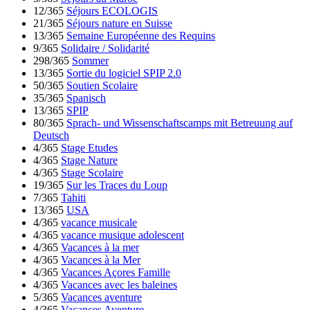
12/365
Séjours ECOLOGIS
21/365
Séjours nature en Suisse
13/365
Semaine Européenne des Requins
9/365
Solidaire / Solidarité
298/365
Sommer
13/365
Sortie du logiciel SPIP 2.0
50/365
Soutien Scolaire
35/365
Spanisch
13/365
SPIP
80/365
Sprach- und Wissenschaftscamps mit Betreuung auf
Deutsch
4/365
Stage Etudes
4/365
Stage Nature
4/365
Stage Scolaire
19/365
Sur les Traces du Loup
7/365
Tahiti
13/365
USA
4/365
vacance musicale
4/365
vacance musique adolescent
4/365
Vacances à la mer
4/365
Vacances à la Mer
4/365
Vacances Açores Famille
4/365
Vacances avec les baleines
5/365
Vacances aventure
4/365
Vacances Aventure