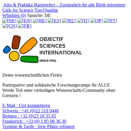
Jobs & Praktika
Barrierefrei – Zugänglich für alle
Bleib informiert
Girls for Science
Top-Qualität
Whishlist (
0
)
Sprache: DE
Deine wissenschaftlichen Ferien
Partizipative und solidarische Forschungscamps für ALLE
Werde Teil einer vielseitigen Wissenschafts-Community ohne
Grenzen !
E-Mail :
Uns kontaktieren
Schweiz :
+41 (0)22 519 0440
Belgien :
+32 (0)23 18 35 65
Frankreich :
+33 (0) 1 85 08 36 30
Termine & Tarife :
freie Plätze erfragen