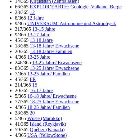
14/365
Kirgisistan (Zentralasien)
66/365
EXPLOR’EARTH: Geologie, Vulkane, Berge
28/365
12
8/365
12 Jahre
9/365
UNIVERSUM: Astronomie und Astrophysik
317/365
13-15 Jahre
9/365
13-17 Jahre
45/365
13-18 Jahre
18/365
13-18 Jahre/ Erwachsene
20/365
13-18 Jahre/ Familien
4/365
13-25 Jahre
246/365
13-25 Jahre/ Erwachsene
83/365
13-25 Jahre/ Erwachsene
7/365
13-25 Jahre/ Familien
45/365
FR
214/365
15
20/365
16-17 Jahre
5/365
16-18 Jahre/ Erwachsene
77/365
18-25 Jahre/ Erwachsene
4/365
18-25 Jahre/ Familien
28/365
20
5/365
Wüste (Marokko)
41/365
Island (Reykjavik)
59/365
Québec (Kanada)
4/365
USA (YellowStone)