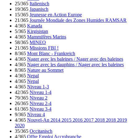
25/365
Italienisch
19/365
Japanisch
15/365
Jeunesse en Action Europe
21/365
Journée Mondiale des Zones Humides RAMSAR
4/365
Kanada
5/365
Kirgisistan
4/365
Mammifères Marins
58/365
MINEO
21/365
Missions FBI !
8/365
Mont Blanc - Frankreich
4/365
Nager avec les baleines / Nager avec des baleines
4/365
Nager avec les dauphins / Nager avec les baleines
8/365
Nature au Sommet
4/365
Nepal
4/365
Nepal
4/365
Niveau 1-3
42/365
Niveau 1-4
79/365
Niveau 2
26/365
Niveau 2-4
61/365
Niveau 3-4
9/365
Niveau 4
4/365
Nouvel-An 2014 2015 2016 2017 2018 2018 2019
2020
35/365
Occitanisch
4/365
Offre Emploi Accrobranche