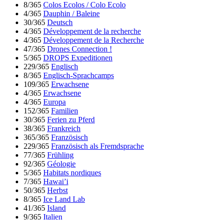
8/365
Colos Ecolos / Colo Ecolo
4/365
Dauphin / Baleine
30/365
Deutsch
4/365
Développement de la recherche
4/365
Développement de la Recherche
47/365
Drones Connection !
5/365
DROPS Expeditionen
229/365
Englisch
8/365
Englisch-Sprachcamps
109/365
Erwachsene
4/365
Erwachsene
4/365
Europa
152/365
Familien
30/365
Ferien zu Pferd
38/365
Frankreich
365/365
Französisch
229/365
Französisch als Fremdsprache
77/365
Frühling
92/365
Géologie
5/365
Habitats nordiques
7/365
Hawai’i
50/365
Herbst
8/365
Ice Land Lab
41/365
Island
9/365
Italien