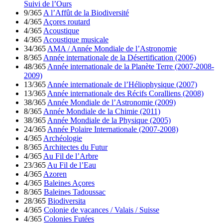
Suivi de l’Ours
9/365
A l’Affût de la Biodiversité
4/365
Açores routard
4/365
Acoustique
4/365
Acoustique musicale
34/365
AMA / Année Mondiale de l’Astronomie
8/365
Année internationale de la Désertification (2006)
48/365
Année internationale de la Planète Terre (2007-2008-
2009)
13/365
Année internationale de l’Héliophysique (2007)
13/365
Année internationale des Récifs Coralliens (2008)
38/365
Année Mondiale de l’Astronomie (2009)
8/365
Année Mondiale de la Chimie (2011)
38/365
Année Mondiale de la Physique (2005)
24/365
Année Polaire Internationale (2007-2008)
4/365
Archéologie
8/365
Architectes du Futur
4/365
Au Fil de l’Arbre
23/365
Au Fil de l’Eau
4/365
Azoren
4/365
Baleines Açores
8/365
Baleines Tadoussac
28/365
Biodiversita
4/365
Colonie de vacances / Valais / Suisse
4/365
Colonies Futées