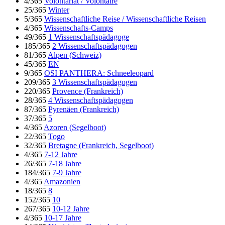
4/365
Volontariat / Volontaire
25/365
Winter
5/365
Wissenschaftliche Reise / Wissenschaftliche Reisen
4/365
Wissenschafts-Camps
49/365
1 Wissenschaftspädagoge
185/365
2 Wissenschaftspädagogen
81/365
Alpen (Schweiz)
45/365
EN
9/365
OSI PANTHERA: Schneeleopard
209/365
3 Wissenschaftspädagogen
220/365
Provence (Frankreich)
28/365
4 Wissenschaftspädagogen
87/365
Pyrenäen (Frankreich)
37/365
5
4/365
Azoren (Segelboot)
22/365
Togo
32/365
Bretagne (Frankreich, Segelboot)
4/365
7-12 Jahre
26/365
7-18 Jahre
184/365
7-9 Jahre
4/365
Amazonien
18/365
8
152/365
10
267/365
10-12 Jahre
4/365
10-17 Jahre