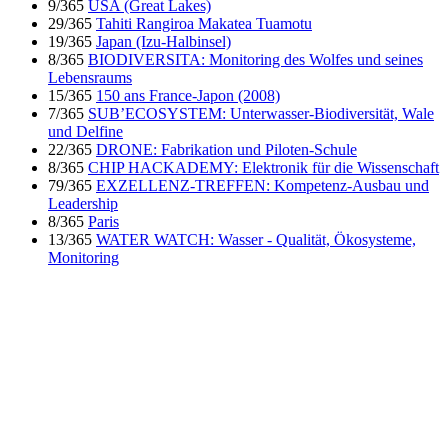
9/365
USA (Great Lakes)
29/365
Tahiti Rangiroa Makatea Tuamotu
19/365
Japan (Izu-Halbinsel)
8/365
BIODIVERSITA: Monitoring des Wolfes und seines
Lebensraums
15/365
150 ans France-Japon (2008)
7/365
SUB’ECOSYSTEM: Unterwasser-Biodiversität, Wale
und Delfine
22/365
DRONE: Fabrikation und Piloten-Schule
8/365
CHIP HACKADEMY: Elektronik für die Wissenschaft
79/365
EXZELLENZ-TREFFEN: Kompetenz-Ausbau und
Leadership
8/365
Paris
13/365
WATER WATCH: Wasser - Qualität, Ökosysteme,
Monitoring