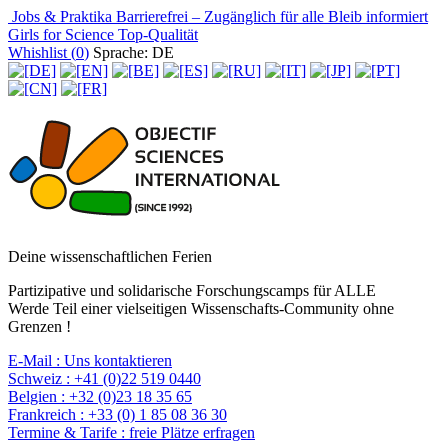
Jobs & Praktika
Barrierefrei – Zugänglich für alle
Bleib informiert
Girls for Science
Top-Qualität
Whishlist (
0
)
Sprache: DE
Deine wissenschaftlichen Ferien
Partizipative und solidarische Forschungscamps für ALLE
Werde Teil einer vielseitigen Wissenschafts-Community ohne
Grenzen !
E-Mail :
Uns kontaktieren
Schweiz :
+41 (0)22 519 0440
Belgien :
+32 (0)23 18 35 65
Frankreich :
+33 (0) 1 85 08 36 30
Termine & Tarife :
freie Plätze erfragen