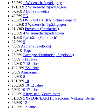
53/369
1 Wissenschaftspädagoge
171/369
2 Wissenschaftspädagogen
98/369
Alpen (Schweiz)
40/369
EN
20/369
OSI PANTHERA: Schneeleopard
209/369
3 Wissenschaftspädagogen
211/369
Provence (Frankreich)
25/369
4 Wissenschaftspädagogen
91/369
Pyrenäen (Frankreich)
37/369
5
4/369
Azoren (Segelboot)
20/369
Togo
26/369
Bretagne (Frankreich, Segelboot)
4/369
7-12 Jahre
25/369
7-18 Jahre
187/369
7-9 Jahre
6/369
Amazonien
24/369
8
131/369
10
250/369
10-12 Jahre
5/369
10-17 Jahre
20/369
Kirgisistan (Zentralasien)
51/369
EXPLOR’EARTH: Geologie, Vulkane, Berge
28/369
12
13/369
12 Jahre