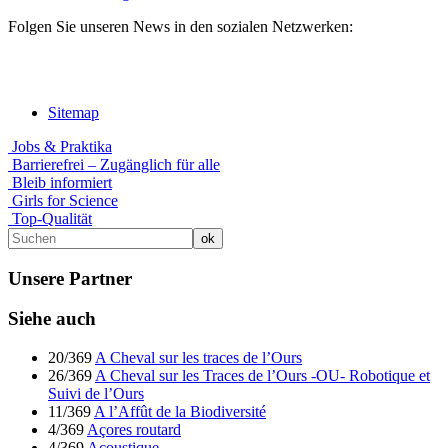
Folgen Sie unseren News in den sozialen Netzwerken:
Sitemap
Jobs & Praktika
Barrierefrei – Zugänglich für alle
Bleib informiert
Girls for Science
Top-Qualität
Unsere Partner
Siehe auch
20/369
A Cheval sur les traces de l’Ours
26/369
A Cheval sur les Traces de l’Ours -OU- Robotique et
Suivi de l’Ours
11/369
A l’Affût de la Biodiversité
4/369
Açores routard
4/369
Acoustique