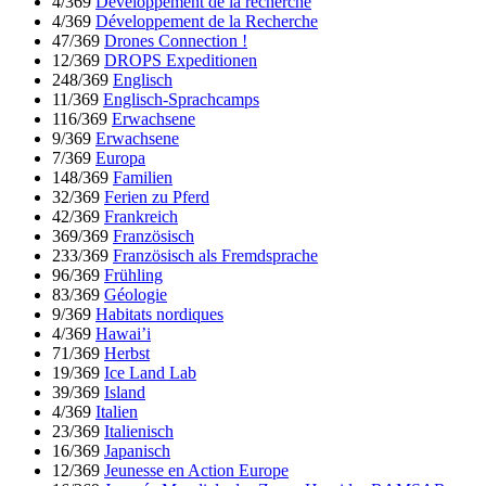
4/369
Développement de la recherche
4/369
Développement de la Recherche
47/369
Drones Connection !
12/369
DROPS Expeditionen
248/369
Englisch
11/369
Englisch-Sprachcamps
116/369
Erwachsene
9/369
Erwachsene
7/369
Europa
148/369
Familien
32/369
Ferien zu Pferd
42/369
Frankreich
369/369
Französisch
233/369
Französisch als Fremdsprache
96/369
Frühling
83/369
Géologie
9/369
Habitats nordiques
4/369
Hawai’i
71/369
Herbst
19/369
Ice Land Lab
39/369
Island
4/369
Italien
23/369
Italienisch
16/369
Japanisch
12/369
Jeunesse en Action Europe