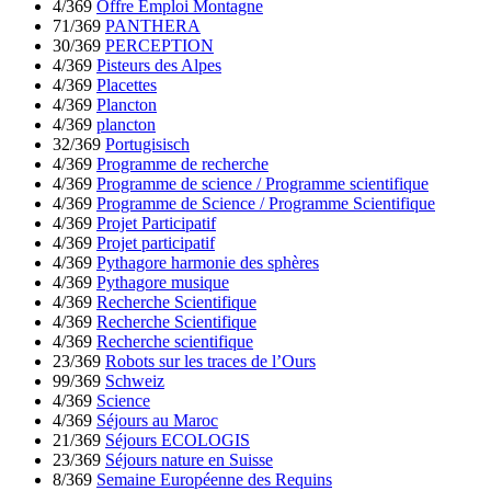
4/369
Offre Emploi Montagne
71/369
PANTHERA
30/369
PERCEPTION
4/369
Pisteurs des Alpes
4/369
Placettes
4/369
Plancton
4/369
plancton
32/369
Portugisisch
4/369
Programme de recherche
4/369
Programme de science / Programme scientifique
4/369
Programme de Science / Programme Scientifique
4/369
Projet Participatif
4/369
Projet participatif
4/369
Pythagore harmonie des sphères
4/369
Pythagore musique
4/369
Recherche Scientifique
4/369
Recherche Scientifique
4/369
Recherche scientifique
23/369
Robots sur les traces de l’Ours
99/369
Schweiz
4/369
Science
4/369
Séjours au Maroc
21/369
Séjours ECOLOGIS
23/369
Séjours nature en Suisse
8/369
Semaine Européenne des Requins