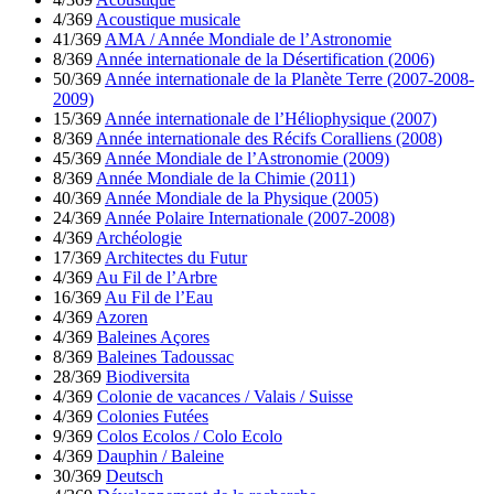
4/369
Acoustique musicale
41/369
AMA / Année Mondiale de l’Astronomie
8/369
Année internationale de la Désertification (2006)
50/369
Année internationale de la Planète Terre (2007-2008-
2009)
15/369
Année internationale de l’Héliophysique (2007)
8/369
Année internationale des Récifs Coralliens (2008)
45/369
Année Mondiale de l’Astronomie (2009)
8/369
Année Mondiale de la Chimie (2011)
40/369
Année Mondiale de la Physique (2005)
24/369
Année Polaire Internationale (2007-2008)
4/369
Archéologie
17/369
Architectes du Futur
4/369
Au Fil de l’Arbre
16/369
Au Fil de l’Eau
4/369
Azoren
4/369
Baleines Açores
8/369
Baleines Tadoussac
28/369
Biodiversita
4/369
Colonie de vacances / Valais / Suisse
4/369
Colonies Futées
9/369
Colos Ecolos / Colo Ecolo
4/369
Dauphin / Baleine
30/369
Deutsch