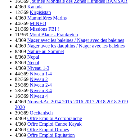
16/369
Journée Mondiale des Zones Humides RAMSAR
4/369
Kanada
12/369
Kirgisistan
4/369
Mammifères Marins
44/369
MINEO
21/369
Missions FBI !
11/369
Mont Blanc - Frankreich
4/369
Nager avec les baleines / Nager avec des baleines
4/369
Nager avec les dauphins / Nager avec les baleines
8/369
Nature au Sommet
8/369
Nepal
8/369
Nepal
4/369
Niveau 1-3
44/369
Niveau 1-4
82/369
Niveau 2
25/369
Niveau 2-4
58/369
Niveau 3-4
16/369
Niveau 4
4/369
Nouvel-An 2014 2015 2016 2017 2018 2018 2019
2020
39/369
Occitanisch
4/369
Offre Emploi Accrobranche
4/369
Offre Emploi Canoe Kayak
4/369
Offre Emploi Drones
4/369
Offre Emploi Equitation