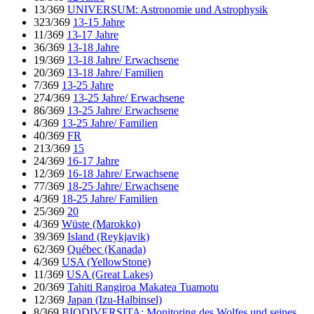
13/369
UNIVERSUM: Astronomie und Astrophysik
323/369
13-15 Jahre
11/369
13-17 Jahre
36/369
13-18 Jahre
19/369
13-18 Jahre/ Erwachsene
20/369
13-18 Jahre/ Familien
7/369
13-25 Jahre
274/369
13-25 Jahre/ Erwachsene
86/369
13-25 Jahre/ Erwachsene
4/369
13-25 Jahre/ Familien
40/369
FR
213/369
15
24/369
16-17 Jahre
12/369
16-18 Jahre/ Erwachsene
77/369
18-25 Jahre/ Erwachsene
4/369
18-25 Jahre/ Familien
25/369
20
4/369
Wüste (Marokko)
39/369
Island (Reykjavik)
62/369
Québec (Kanada)
4/369
USA (YellowStone)
11/369
USA (Great Lakes)
20/369
Tahiti Rangiroa Makatea Tuamotu
12/369
Japan (Izu-Halbinsel)
8/369
BIODIVERSITA: Monitoring des Wolfes und seines