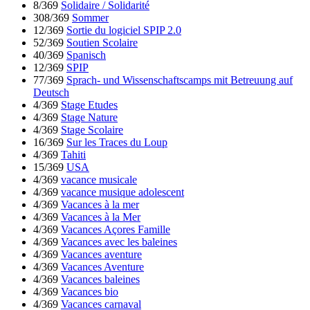
8/369
Solidaire / Solidarité
308/369
Sommer
12/369
Sortie du logiciel SPIP 2.0
52/369
Soutien Scolaire
40/369
Spanisch
12/369
SPIP
77/369
Sprach- und Wissenschaftscamps mit Betreuung auf
Deutsch
4/369
Stage Etudes
4/369
Stage Nature
4/369
Stage Scolaire
16/369
Sur les Traces du Loup
4/369
Tahiti
15/369
USA
4/369
vacance musicale
4/369
vacance musique adolescent
4/369
Vacances à la mer
4/369
Vacances à la Mer
4/369
Vacances Açores Famille
4/369
Vacances avec les baleines
4/369
Vacances aventure
4/369
Vacances Aventure
4/369
Vacances baleines
4/369
Vacances bio
4/369
Vacances carnaval