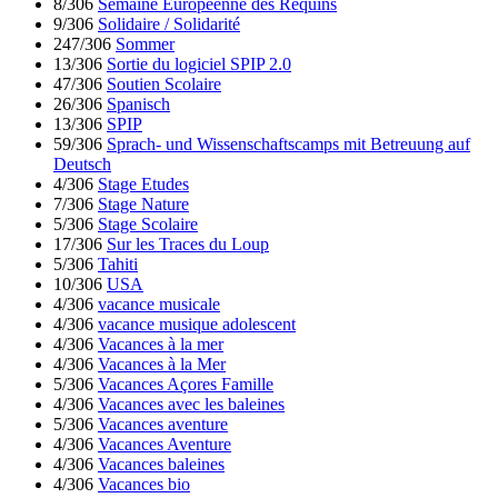
8/306
Semaine Européenne des Requins
9/306
Solidaire / Solidarité
247/306
Sommer
13/306
Sortie du logiciel SPIP 2.0
47/306
Soutien Scolaire
26/306
Spanisch
13/306
SPIP
59/306
Sprach- und Wissenschaftscamps mit Betreuung auf
Deutsch
4/306
Stage Etudes
7/306
Stage Nature
5/306
Stage Scolaire
17/306
Sur les Traces du Loup
5/306
Tahiti
10/306
USA
4/306
vacance musicale
4/306
vacance musique adolescent
4/306
Vacances à la mer
4/306
Vacances à la Mer
5/306
Vacances Açores Famille
4/306
Vacances avec les baleines
5/306
Vacances aventure
4/306
Vacances Aventure
4/306
Vacances baleines
4/306
Vacances bio