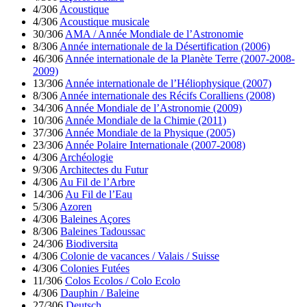
4/306
Acoustique
4/306
Acoustique musicale
30/306
AMA / Année Mondiale de l’Astronomie
8/306
Année internationale de la Désertification (2006)
46/306
Année internationale de la Planète Terre (2007-2008-
2009)
13/306
Année internationale de l’Héliophysique (2007)
8/306
Année internationale des Récifs Coralliens (2008)
34/306
Année Mondiale de l’Astronomie (2009)
10/306
Année Mondiale de la Chimie (2011)
37/306
Année Mondiale de la Physique (2005)
23/306
Année Polaire Internationale (2007-2008)
4/306
Archéologie
9/306
Architectes du Futur
4/306
Au Fil de l’Arbre
14/306
Au Fil de l’Eau
5/306
Azoren
4/306
Baleines Açores
8/306
Baleines Tadoussac
24/306
Biodiversita
4/306
Colonie de vacances / Valais / Suisse
4/306
Colonies Futées
11/306
Colos Ecolos / Colo Ecolo
4/306
Dauphin / Baleine
27/306
Deutsch