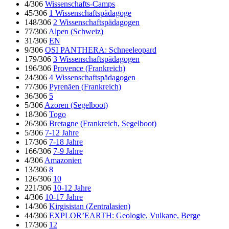
4/306
Wissenschafts-Camps
45/306
1 Wissenschaftspädagoge
148/306
2 Wissenschaftspädagogen
77/306
Alpen (Schweiz)
31/306
EN
9/306
OSI PANTHERA: Schneeleopard
179/306
3 Wissenschaftspädagogen
196/306
Provence (Frankreich)
24/306
4 Wissenschaftspädagogen
77/306
Pyrenäen (Frankreich)
36/306
5
5/306
Azoren (Segelboot)
18/306
Togo
26/306
Bretagne (Frankreich, Segelboot)
5/306
7-12 Jahre
17/306
7-18 Jahre
166/306
7-9 Jahre
4/306
Amazonien
13/306
8
126/306
10
221/306
10-12 Jahre
4/306
10-17 Jahre
14/306
Kirgisistan (Zentralasien)
44/306
EXPLOR’EARTH: Geologie, Vulkane, Berge
17/306
12