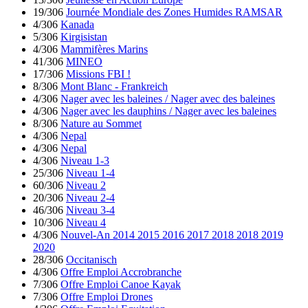
19/306
Journée Mondiale des Zones Humides RAMSAR
4/306
Kanada
5/306
Kirgisistan
4/306
Mammifères Marins
41/306
MINEO
17/306
Missions FBI !
8/306
Mont Blanc - Frankreich
4/306
Nager avec les baleines / Nager avec des baleines
4/306
Nager avec les dauphins / Nager avec les baleines
8/306
Nature au Sommet
4/306
Nepal
4/306
Nepal
4/306
Niveau 1-3
25/306
Niveau 1-4
60/306
Niveau 2
20/306
Niveau 2-4
46/306
Niveau 3-4
10/306
Niveau 4
4/306
Nouvel-An 2014 2015 2016 2017 2018 2018 2019
2020
28/306
Occitanisch
4/306
Offre Emploi Accrobranche
7/306
Offre Emploi Canoe Kayak
7/306
Offre Emploi Drones