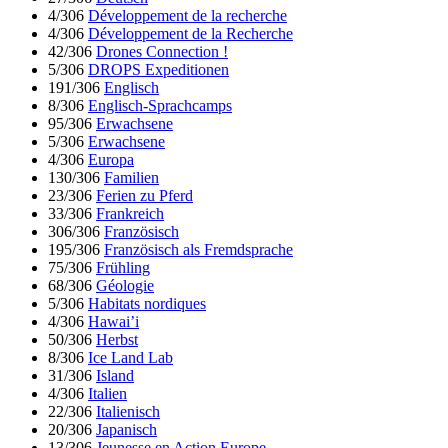
4/306
Développement de la recherche
4/306
Développement de la Recherche
42/306
Drones Connection !
5/306
DROPS Expeditionen
191/306
Englisch
8/306
Englisch-Sprachcamps
95/306
Erwachsene
5/306
Erwachsene
4/306
Europa
130/306
Familien
23/306
Ferien zu Pferd
33/306
Frankreich
306/306
Französisch
195/306
Französisch als Fremdsprache
75/306
Frühling
68/306
Géologie
5/306
Habitats nordiques
4/306
Hawai’i
50/306
Herbst
8/306
Ice Land Lab
31/306
Island
4/306
Italien
22/306
Italienisch
20/306
Japanisch
13/306
Jeunesse en Action Europe