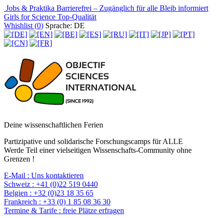
Jobs & Praktika
Barrierefrei – Zugänglich für alle
Bleib informiert
Girls for Science
Top-Qualität
Whishlist (
0
)
Sprache: DE
Deine wissenschaftlichen Ferien
Partizipative und solidarische Forschungscamps für ALLE
Werde Teil einer vielseitigen Wissenschafts-Community ohne
Grenzen !
E-Mail :
Uns kontaktieren
Schweiz :
+41 (0)22 519 0440
Belgien :
+32 (0)23 18 35 65
Frankreich :
+33 (0) 1 85 08 36 30
Termine & Tarife :
freie Plätze erfragen