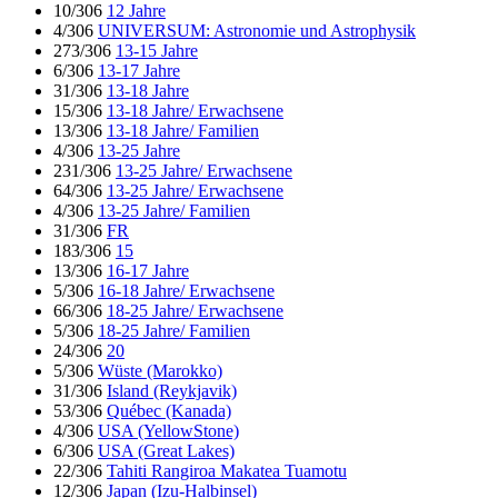
10/306
12 Jahre
4/306
UNIVERSUM: Astronomie und Astrophysik
273/306
13-15 Jahre
6/306
13-17 Jahre
31/306
13-18 Jahre
15/306
13-18 Jahre/ Erwachsene
13/306
13-18 Jahre/ Familien
4/306
13-25 Jahre
231/306
13-25 Jahre/ Erwachsene
64/306
13-25 Jahre/ Erwachsene
4/306
13-25 Jahre/ Familien
31/306
FR
183/306
15
13/306
16-17 Jahre
5/306
16-18 Jahre/ Erwachsene
66/306
18-25 Jahre/ Erwachsene
5/306
18-25 Jahre/ Familien
24/306
20
5/306
Wüste (Marokko)
31/306
Island (Reykjavik)
53/306
Québec (Kanada)
4/306
USA (YellowStone)
6/306
USA (Great Lakes)
22/306
Tahiti Rangiroa Makatea Tuamotu
12/306
Japan (Izu-Halbinsel)