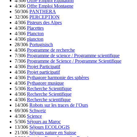
4/306
Offre Emploi Equitation
4/306
Offre Emploi Montagne
50/306
PANTHERA
32/306
PERCEPTION
4/306
Pisteurs des Alpes
4/306
Placettes
4/306
Plancton
4/306
plancton
28/306
Portugisisch
4/306
Programme de recherche
7/306
Programme de science / Programme scientifique
7/306
Programme de Science / Programme Scientifique
4/306
Projet Participatif
4/306
Projet participatif
4/306
Pythagore harmonie des sphères
4/306
Pythagore musique
5/306
Recherche Scientifique
4/306
Recherche Scientifique
4/306
Recherche scientifique
14/306
Robots sur les traces de l’Ours
69/306
Schweiz
4/306
Science
5/306
Séjours au Maroc
13/306
Séjours ECOLOGIS
21/306
Séjours nature en Suisse