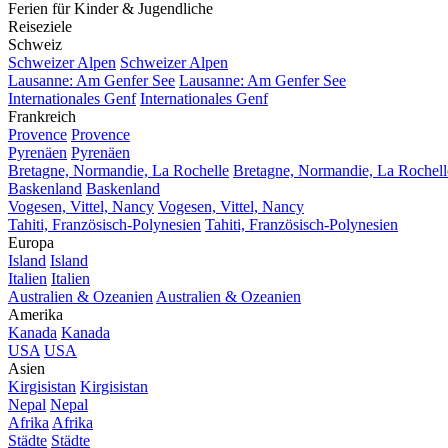
Ferien für Kinder & Jugendliche
Reiseziele
Schweiz
Schweizer Alpen
Schweizer Alpen
Lausanne: Am Genfer See
Lausanne: Am Genfer See
Internationales Genf
Internationales Genf
Frankreich
Provence
Provence
Pyrenäen
Pyrenäen
Bretagne, Normandie, La Rochelle
Bretagne, Normandie, La Rochell
Baskenland
Baskenland
Vogesen, Vittel, Nancy
Vogesen, Vittel, Nancy
Tahiti, Französisch-Polynesien
Tahiti, Französisch-Polynesien
Europa
Island
Island
Italien
Italien
Australien & Ozeanien
Australien & Ozeanien
Amerika
Kanada
Kanada
USA
USA
Asien
Kirgisistan
Kirgisistan
Nepal
Nepal
Afrika
Afrika
Städte
Städte