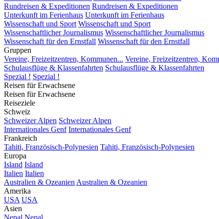
Rundreisen & Expeditionen
Rundreisen & Expeditionen
Unterkunft im Ferienhaus
Unterkunft im Ferienhaus
Wissenschaft und Sport
Wissenschaft und Sport
Wissenschaftlicher Journalismus
Wissenschaftlicher Journalismus
Wissenschaft für den Ernstfall
Wissenschaft für den Ernstfall
Gruppen
Vereine, Freizeitzentren, Kommunen...
Vereine, Freizeitzentren, Kom
Schulausflüge & Klassenfahrten
Schulausflüge & Klassenfahrten
Spezial !
Spezial !
Reisen für Erwachsene
Reisen für Erwachsene
Reiseziele
Schweiz
Schweizer Alpen
Schweizer Alpen
Internationales Genf
Internationales Genf
Frankreich
Tahiti, Französisch-Polynesien
Tahiti, Französisch-Polynesien
Europa
Island
Island
Italien
Italien
Australien & Ozeanien
Australien & Ozeanien
Amerika
USA
USA
Asien
Nepal
Nepal