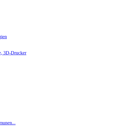
gien
e, 3D-Drucker
munen...