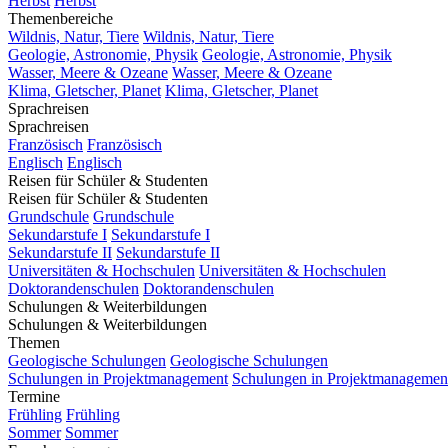
Herbst
Herbst
Themenbereiche
Wildnis, Natur, Tiere
Wildnis, Natur, Tiere
Geologie, Astronomie, Physik
Geologie, Astronomie, Physik
Wasser, Meere & Ozeane
Wasser, Meere & Ozeane
Klima, Gletscher, Planet
Klima, Gletscher, Planet
Sprachreisen
Sprachreisen
Französisch
Französisch
Englisch
Englisch
Reisen für Schüler & Studenten
Reisen für Schüler & Studenten
Grundschule
Grundschule
Sekundarstufe I
Sekundarstufe I
Sekundarstufe II
Sekundarstufe II
Universitäten & Hochschulen
Universitäten & Hochschulen
Doktorandenschulen
Doktorandenschulen
Schulungen & Weiterbildungen
Schulungen & Weiterbildungen
Themen
Geologische Schulungen
Geologische Schulungen
Schulungen in Projektmanagement
Schulungen in Projektmanagemen
Termine
Frühling
Frühling
Sommer
Sommer