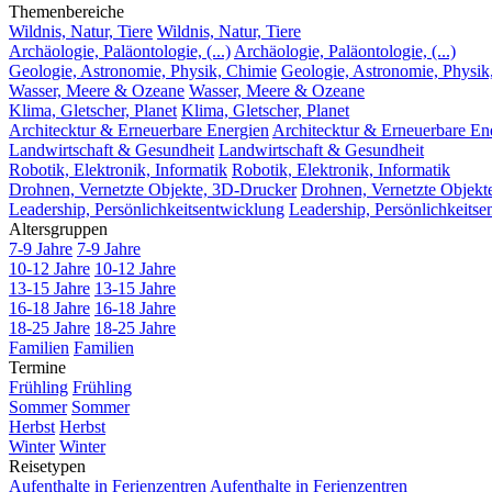
Themenbereiche
Wildnis, Natur, Tiere
Wildnis, Natur, Tiere
Archäologie, Paläontologie, (...)
Archäologie, Paläontologie, (...)
Geologie, Astronomie, Physik, Chimie
Geologie, Astronomie, Physik
Wasser, Meere & Ozeane
Wasser, Meere & Ozeane
Klima, Gletscher, Planet
Klima, Gletscher, Planet
Architecktur & Erneuerbare Energien
Architecktur & Erneuerbare En
Landwirtschaft & Gesundheit
Landwirtschaft & Gesundheit
Robotik, Elektronik, Informatik
Robotik, Elektronik, Informatik
Drohnen, Vernetzte Objekte, 3D-Drucker
Drohnen, Vernetzte Objekt
Leadership, Persönlichkeitsentwicklung
Leadership, Persönlichkeitse
Altersgruppen
7-9 Jahre
7-9 Jahre
10-12 Jahre
10-12 Jahre
13-15 Jahre
13-15 Jahre
16-18 Jahre
16-18 Jahre
18-25 Jahre
18-25 Jahre
Familien
Familien
Termine
Frühling
Frühling
Sommer
Sommer
Herbst
Herbst
Winter
Winter
Reisetypen
Aufenthalte in Ferienzentren
Aufenthalte in Ferienzentren