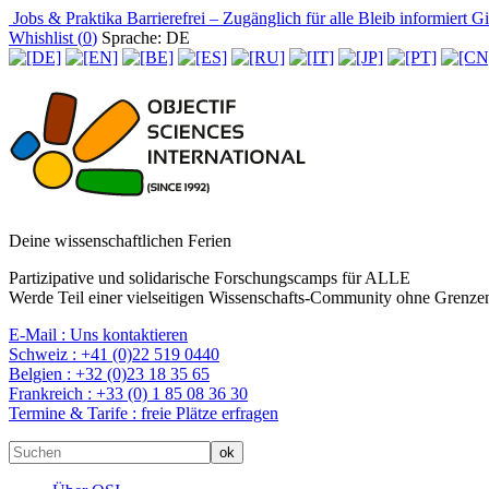
Jobs & Praktika
Barrierefrei – Zugänglich für alle
Bleib informiert
Gir
Whishlist (
0
)
Sprache: DE
Deine wissenschaftlichen Ferien
Partizipative und solidarische Forschungscamps für ALLE
Werde Teil einer vielseitigen Wissenschafts-Community ohne Grenzen
E-Mail :
Uns kontaktieren
Schweiz :
+41 (0)22 519 0440
Belgien :
+32 (0)23 18 35 65
Frankreich :
+33 (0) 1 85 08 36 30
Termine & Tarife :
freie Plätze erfragen