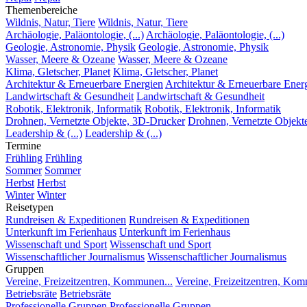
Themenbereiche
Wildnis, Natur, Tiere
Wildnis, Natur, Tiere
Archäologie, Paläontologie, (...)
Archäologie, Paläontologie, (...)
Geologie, Astronomie, Physik
Geologie, Astronomie, Physik
Wasser, Meere & Ozeane
Wasser, Meere & Ozeane
Klima, Gletscher, Planet
Klima, Gletscher, Planet
Architektur & Erneuerbare Energien
Architektur & Erneuerbare Ener
Landwirtschaft & Gesundheit
Landwirtschaft & Gesundheit
Robotik, Elektronik, Informatik
Robotik, Elektronik, Informatik
Drohnen, Vernetzte Objekte, 3D-Drucker
Drohnen, Vernetzte Objekt
Leadership & (...)
Leadership & (...)
Termine
Frühling
Frühling
Sommer
Sommer
Herbst
Herbst
Winter
Winter
Reisetypen
Rundreisen & Expeditionen
Rundreisen & Expeditionen
Unterkunft im Ferienhaus
Unterkunft im Ferienhaus
Wissenschaft und Sport
Wissenschaft und Sport
Wissenschaftlicher Journalismus
Wissenschaftlicher Journalismus
Gruppen
Vereine, Freizeitzentren, Kommunen...
Vereine, Freizeitzentren, Kom
Betriebsräte
Betriebsräte
Professionelle Gruppen
Professionelle Gruppen