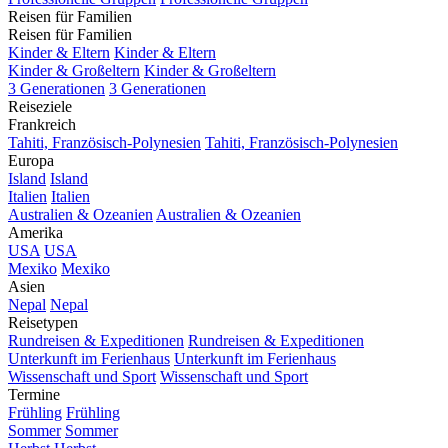
Reisen für Familien
Reisen für Familien
Kinder & Eltern
Kinder & Eltern
Kinder & Großeltern
Kinder & Großeltern
3 Generationen
3 Generationen
Reiseziele
Frankreich
Tahiti, Französisch-Polynesien
Tahiti, Französisch-Polynesien
Europa
Island
Island
Italien
Italien
Australien & Ozeanien
Australien & Ozeanien
Amerika
USA
USA
Mexiko
Mexiko
Asien
Nepal
Nepal
Reisetypen
Rundreisen & Expeditionen
Rundreisen & Expeditionen
Unterkunft im Ferienhaus
Unterkunft im Ferienhaus
Wissenschaft und Sport
Wissenschaft und Sport
Termine
Frühling
Frühling
Sommer
Sommer