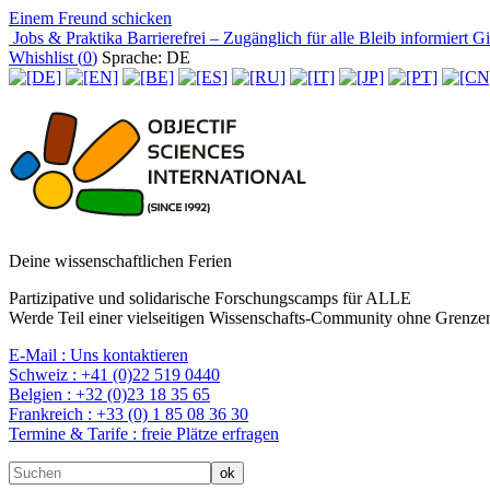
Einem Freund schicken
Jobs & Praktika
Barrierefrei – Zugänglich für alle
Bleib informiert
Gir
Whishlist (
0
)
Sprache: DE
Deine wissenschaftlichen Ferien
Partizipative und solidarische Forschungscamps für ALLE
Werde Teil einer vielseitigen Wissenschafts-Community ohne Grenzen
E-Mail :
Uns kontaktieren
Schweiz :
+41 (0)22 519 0440
Belgien :
+32 (0)23 18 35 65
Frankreich :
+33 (0) 1 85 08 36 30
Termine & Tarife :
freie Plätze erfragen