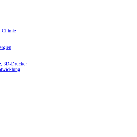
, Chimie
ergien
e, 3D-Drucker
ntwicklung