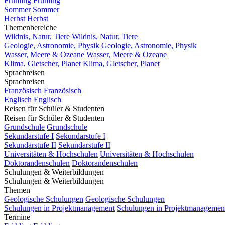
Frühling
Frühling
Sommer
Sommer
Herbst
Herbst
Themenbereiche
Wildnis, Natur, Tiere
Wildnis, Natur, Tiere
Geologie, Astronomie, Physik
Geologie, Astronomie, Physik
Wasser, Meere & Ozeane
Wasser, Meere & Ozeane
Klima, Gletscher, Planet
Klima, Gletscher, Planet
Sprachreisen
Sprachreisen
Französisch
Französisch
Englisch
Englisch
Reisen für Schüler & Studenten
Reisen für Schüler & Studenten
Grundschule
Grundschule
Sekundarstufe I
Sekundarstufe I
Sekundarstufe II
Sekundarstufe II
Universitäten & Hochschulen
Universitäten & Hochschulen
Doktorandenschulen
Doktorandenschulen
Schulungen & Weiterbildungen
Schulungen & Weiterbildungen
Themen
Geologische Schulungen
Geologische Schulungen
Schulungen in Projektmanagement
Schulungen in Projektmanagemen
Termine