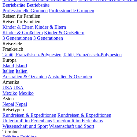
Betriebsräte
Betriebsräte
Professionelle Gruppen
Professionelle Gruppen
Reisen für Familien
Reisen für Familien
Kinder & Eltern
Kinder & Eltern
Kinder & Großeltern
Kinder & Großeltern
3 Generationen
3 Generationen
Reiseziele
Frankreich
Tahiti, Französisch-Polynesien
Tahiti, Französisch-Polynesien
Europa
Island
Island
Italien
Italien
Australien & Ozeanien
Australien & Ozeanien
Amerika
USA
USA
Mexiko
Mexiko
Asien
Nepal
Nepal
Reisetypen
Rundreisen & Expeditionen
Rundreisen & Expeditionen
Unterkunft im Ferienhaus
Unterkunft im Ferienhaus
Wissenschaft und Sport
Wissenschaft und Sport
Termine