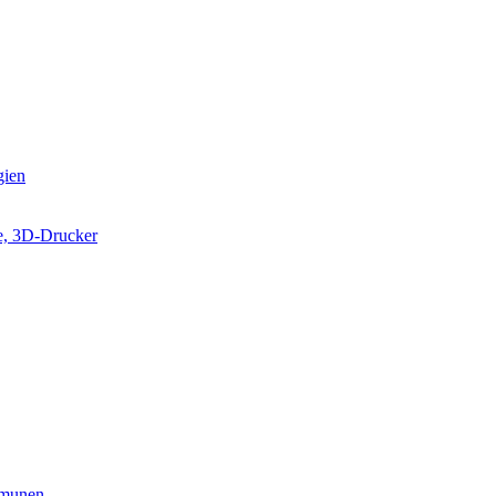
gien
e, 3D-Drucker
munen...