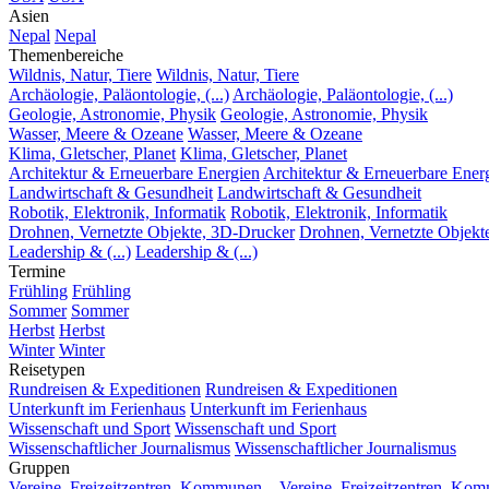
Asien
Nepal
Nepal
Themenbereiche
Wildnis, Natur, Tiere
Wildnis, Natur, Tiere
Archäologie, Paläontologie, (...)
Archäologie, Paläontologie, (...)
Geologie, Astronomie, Physik
Geologie, Astronomie, Physik
Wasser, Meere & Ozeane
Wasser, Meere & Ozeane
Klima, Gletscher, Planet
Klima, Gletscher, Planet
Architektur & Erneuerbare Energien
Architektur & Erneuerbare Ener
Landwirtschaft & Gesundheit
Landwirtschaft & Gesundheit
Robotik, Elektronik, Informatik
Robotik, Elektronik, Informatik
Drohnen, Vernetzte Objekte, 3D-Drucker
Drohnen, Vernetzte Objekt
Leadership & (...)
Leadership & (...)
Termine
Frühling
Frühling
Sommer
Sommer
Herbst
Herbst
Winter
Winter
Reisetypen
Rundreisen & Expeditionen
Rundreisen & Expeditionen
Unterkunft im Ferienhaus
Unterkunft im Ferienhaus
Wissenschaft und Sport
Wissenschaft und Sport
Wissenschaftlicher Journalismus
Wissenschaftlicher Journalismus
Gruppen
Vereine, Freizeitzentren, Kommunen...
Vereine, Freizeitzentren, Kom