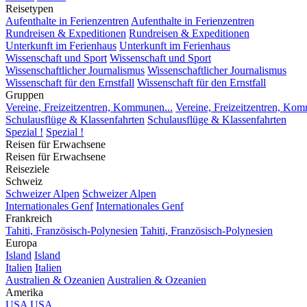
Reisetypen
Aufenthalte in Ferienzentren
Aufenthalte in Ferienzentren
Rundreisen & Expeditionen
Rundreisen & Expeditionen
Unterkunft im Ferienhaus
Unterkunft im Ferienhaus
Wissenschaft und Sport
Wissenschaft und Sport
Wissenschaftlicher Journalismus
Wissenschaftlicher Journalismus
Wissenschaft für den Ernstfall
Wissenschaft für den Ernstfall
Gruppen
Vereine, Freizeitzentren, Kommunen...
Vereine, Freizeitzentren, Kom
Schulausflüge & Klassenfahrten
Schulausflüge & Klassenfahrten
Spezial !
Spezial !
Reisen für Erwachsene
Reisen für Erwachsene
Reiseziele
Schweiz
Schweizer Alpen
Schweizer Alpen
Internationales Genf
Internationales Genf
Frankreich
Tahiti, Französisch-Polynesien
Tahiti, Französisch-Polynesien
Europa
Island
Island
Italien
Italien
Australien & Ozeanien
Australien & Ozeanien
Amerika
USA
USA