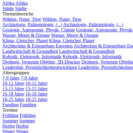
Afrika
Afrika
Städte
Städte
Themenbereiche
Wildnis, Natur, Tiere
Wildnis, Natur, Tiere
Archäologie, Paläontologie, (...)
Archäologie, Paläontologie, (...)
Geologie, Astronomie, Physik, Chimie
Geologie, Astronomie, Physik
Wasser, Meere & Ozeane
Wasser, Meere & Ozeane
Klima, Gletscher, Planet
Klima, Gletscher, Planet
Architecktur & Erneuerbare Energien
Architecktur & Erneuerbare En
Landwirtschaft & Gesundheit
Landwirtschaft & Gesundheit
Robotik, Elektronik, Informatik
Robotik, Elektronik, Informatik
Drohnen, Vernetzte Objekte, 3D-Drucker
Drohnen, Vernetzte Objekt
Leadership, Persönlichkeitsentwicklung
Leadership, Persönlichkeitse
Altersgruppen
7-9 Jahre
7-9 Jahre
10-12 Jahre
10-12 Jahre
13-15 Jahre
13-15 Jahre
16-18 Jahre
16-18 Jahre
18-25 Jahre
18-25 Jahre
Familien
Familien
Termine
Frühling
Frühling
Sommer
Sommer
Herbst
Herbst
Winter
Winter