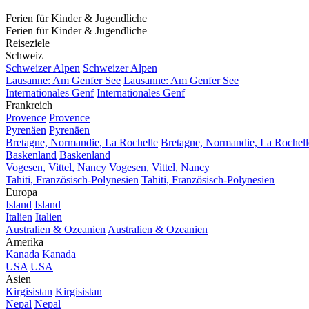
Ferien für Kinder & Jugendliche
Ferien für Kinder & Jugendliche
Reiseziele
Schweiz
Schweizer Alpen
Schweizer Alpen
Lausanne: Am Genfer See
Lausanne: Am Genfer See
Internationales Genf
Internationales Genf
Frankreich
Provence
Provence
Pyrenäen
Pyrenäen
Bretagne, Normandie, La Rochelle
Bretagne, Normandie, La Rochell
Baskenland
Baskenland
Vogesen, Vittel, Nancy
Vogesen, Vittel, Nancy
Tahiti, Französisch-Polynesien
Tahiti, Französisch-Polynesien
Europa
Island
Island
Italien
Italien
Australien & Ozeanien
Australien & Ozeanien
Amerika
Kanada
Kanada
USA
USA
Asien
Kirgisistan
Kirgisistan
Nepal
Nepal