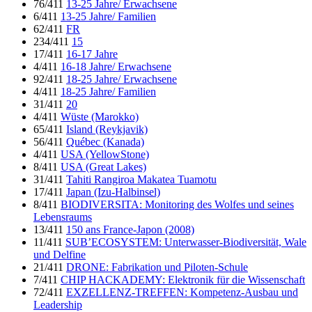
76/411
13-25 Jahre/ Erwachsene
6/411
13-25 Jahre/ Familien
62/411
FR
234/411
15
17/411
16-17 Jahre
4/411
16-18 Jahre/ Erwachsene
92/411
18-25 Jahre/ Erwachsene
4/411
18-25 Jahre/ Familien
31/411
20
4/411
Wüste (Marokko)
65/411
Island (Reykjavik)
56/411
Québec (Kanada)
4/411
USA (YellowStone)
8/411
USA (Great Lakes)
31/411
Tahiti Rangiroa Makatea Tuamotu
17/411
Japan (Izu-Halbinsel)
8/411
BIODIVERSITA: Monitoring des Wolfes und seines
Lebensraums
13/411
150 ans France-Japon (2008)
11/411
SUB’ECOSYSTEM: Unterwasser-Biodiversität, Wale
und Delfine
21/411
DRONE: Fabrikation und Piloten-Schule
7/411
CHIP HACKADEMY: Elektronik für die Wissenschaft
72/411
EXZELLENZ-TREFFEN: Kompetenz-Ausbau und
Leadership