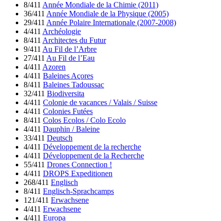
8/411
Année Mondiale de la Chimie (2011)
36/411
Année Mondiale de la Physique (2005)
29/411
Année Polaire Internationale (2007-2008)
4/411
Archéologie
8/411
Architectes du Futur
9/411
Au Fil de l’Arbre
27/411
Au Fil de l’Eau
4/411
Azoren
4/411
Baleines Açores
8/411
Baleines Tadoussac
32/411
Biodiversita
4/411
Colonie de vacances / Valais / Suisse
4/411
Colonies Futées
8/411
Colos Ecolos / Colo Ecolo
4/411
Dauphin / Baleine
33/411
Deutsch
4/411
Développement de la recherche
4/411
Développement de la Recherche
55/411
Drones Connection !
4/411
DROPS Expeditionen
268/411
Englisch
8/411
Englisch-Sprachcamps
121/411
Erwachsene
4/411
Erwachsene
4/411
Europa