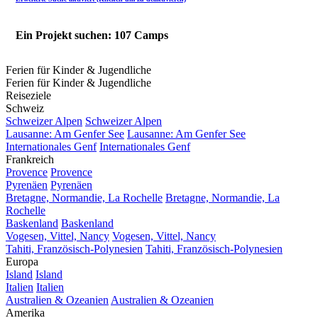
Ein Projekt suchen: 107 Camps
Ferien für Kinder & Jugendliche
Ferien für Kinder & Jugendliche
Reiseziele
Schweiz
Schweizer Alpen
Schweizer Alpen
Lausanne: Am Genfer See
Lausanne: Am Genfer See
Internationales Genf
Internationales Genf
Frankreich
Provence
Provence
Pyrenäen
Pyrenäen
Bretagne, Normandie, La Rochelle
Bretagne, Normandie, La
Rochelle
Baskenland
Baskenland
Vogesen, Vittel, Nancy
Vogesen, Vittel, Nancy
Tahiti, Französisch-Polynesien
Tahiti, Französisch-Polynesien
Europa
Island
Island
Italien
Italien
Australien & Ozeanien
Australien & Ozeanien
Amerika