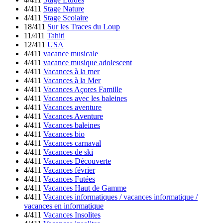
4/411
Stage Nature
4/411
Stage Scolaire
18/411
Sur les Traces du Loup
11/411
Tahiti
12/411
USA
4/411
vacance musicale
4/411
vacance musique adolescent
4/411
Vacances à la mer
4/411
Vacances à la Mer
4/411
Vacances Açores Famille
4/411
Vacances avec les baleines
4/411
Vacances aventure
4/411
Vacances Aventure
4/411
Vacances baleines
4/411
Vacances bio
4/411
Vacances carnaval
4/411
Vacances de ski
4/411
Vacances Découverte
4/411
Vacances février
4/411
Vacances Futées
4/411
Vacances Haut de Gamme
4/411
Vacances informatiques / vacances informatique /
vacances en informatique
4/411
Vacances Insolites