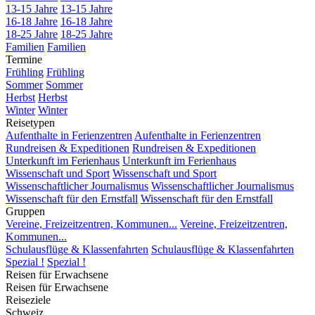
13-15 Jahre
13-15 Jahre
16-18 Jahre
16-18 Jahre
18-25 Jahre
18-25 Jahre
Familien
Familien
Termine
Frühling
Frühling
Sommer
Sommer
Herbst
Herbst
Winter
Winter
Reisetypen
Aufenthalte in Ferienzentren
Aufenthalte in Ferienzentren
Rundreisen & Expeditionen
Rundreisen & Expeditionen
Unterkunft im Ferienhaus
Unterkunft im Ferienhaus
Wissenschaft und Sport
Wissenschaft und Sport
Wissenschaftlicher Journalismus
Wissenschaftlicher Journalismus
Wissenschaft für den Ernstfall
Wissenschaft für den Ernstfall
Gruppen
Vereine, Freizeitzentren, Kommunen...
Vereine, Freizeitzentren,
Kommunen...
Schulausflüge & Klassenfahrten
Schulausflüge & Klassenfahrten
Spezial !
Spezial !
Reisen für Erwachsene
Reisen für Erwachsene
Reiseziele
Schweiz