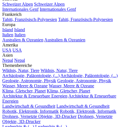
Schweizer Alpen
Schweizer Alpen
Internationales Genf
Internationales Genf
Frankreich
Tahiti, Französisch-Polynesien
Tahiti, Französisch-Polynesien
Europa
Island
Island
Italien
Italien
Australien & Ozeanien
Australien & Ozeanien
Amerika
USA
USA
Asien
Nepal
Nepal
Themenbereiche
Wildnis, Natur, Tiere
Wildnis, Natur, Tiere
Archäologie, Paläontologie, (...)
Archäologie, Paläontologie, (...)
Geologie, Astronomie, Physik
Geologie, Astronomie, Physik
Wasser, Meere & Ozeane
Wasser, Meere & Ozeane
Klima, Gletscher, Planet
Klima, Gletscher, Planet
Architektur & Erneuerbare Energien
Architektur & Erneuerbare
Energien
Landwirtschaft & Gesundheit
Landwirtschaft & Gesundheit
Robotik, Elektronik, Informatik
Robotik, Elektronik, Informatik
Drohnen, Vernetzte Objekte, 3D-Drucker
Drohnen, Vernetzte
Objekte, 3D-Drucker
Leadership & (...)
Leadership & (...)