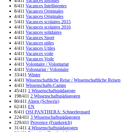
4/411
Vacances insolites
8/411
Vacances Intelligentes
8/411
Vacances Originales
4/411
Vacances Originales
5/411
Vacances scolaires 2015
4/411
Vacances scolaires 2016
4/411
Vacances solidaires
4/411
Vacances Sport
4/411
Vacances utiles
4/411
Vacances Utiles
4/411
Vacances voile
4/411
Vacances Voile
4/411
Volontaire / Volontariat
4/411
Volontariat / Volontaire
33/411
Winter
4/411
Wissenschaftliche Reise / Wissenschaftliche Reisen
4/411
Wissenschafts-Camps
45/411
1 Wissenschaftspädagoge
198/411
2 Wissenschaftspädagogen
80/411
Alpen (Schweiz)
62/411
EN
8/411
OSI PANTHERA: Schneeleopard
224/411
3 Wissenschaftspädagogen
229/411
Provence (Frankreich)
31/411
4 Wissenschaftspädagogen