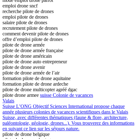
mode emploi drone parrot
emploi drone sncf
recherche pilote de drones
emploi pilote de drones
salaire pilote de drones
recrutement pilote de drones
comment devenir pilote de drones
offre d’emploi pilote de drones
pilote de drone armée
pilote de drone armée française
pilote de drone américain
pilote de drone auto entrepreneur
pilote de drone avenir
pilote de drone armée de l’air
formation pilote de drone aquitaine
formation pilote de drone ardeche
pilote de drone multicopter agréé dgac
pilote drone armee
suisse
Colonie de vacances
Valais
Suisse
L’ONG Objectif Sciences International propose chaque
année plusieurs colonies de vacances scientifiques dans le Valais
Suisse, avec différentes thématiques (faune & flore, architecture,
paléontologie, géologie, drones...). Vous trouverez des informations
en suivant ce lien sur les séjours nature.
pilote de drone belgique