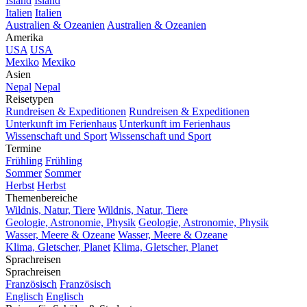
Island
Island
Italien
Italien
Australien & Ozeanien
Australien & Ozeanien
Amerika
USA
USA
Mexiko
Mexiko
Asien
Nepal
Nepal
Reisetypen
Rundreisen & Expeditionen
Rundreisen & Expeditionen
Unterkunft im Ferienhaus
Unterkunft im Ferienhaus
Wissenschaft und Sport
Wissenschaft und Sport
Termine
Frühling
Frühling
Sommer
Sommer
Herbst
Herbst
Themenbereiche
Wildnis, Natur, Tiere
Wildnis, Natur, Tiere
Geologie, Astronomie, Physik
Geologie, Astronomie, Physik
Wasser, Meere & Ozeane
Wasser, Meere & Ozeane
Klima, Gletscher, Planet
Klima, Gletscher, Planet
Sprachreisen
Sprachreisen
Französisch
Französisch
Englisch
Englisch