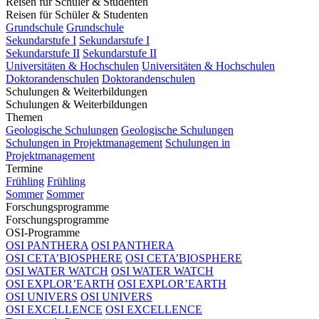
Reisen für Schüler & Studenten
Reisen für Schüler & Studenten
Grundschule
Grundschule
Sekundarstufe I
Sekundarstufe I
Sekundarstufe II
Sekundarstufe II
Universitäten & Hochschulen
Universitäten & Hochschulen
Doktorandenschulen
Doktorandenschulen
Schulungen & Weiterbildungen
Schulungen & Weiterbildungen
Themen
Geologische Schulungen
Geologische Schulungen
Schulungen in Projektmanagement
Schulungen in
Projektmanagement
Termine
Frühling
Frühling
Sommer
Sommer
Forschungsprogramme
Forschungsprogramme
OSI-Programme
OSI PANTHERA
OSI PANTHERA
OSI CETA’BIOSPHERE
OSI CETA’BIOSPHERE
OSI WATER WATCH
OSI WATER WATCH
OSI EXPLOR’EARTH
OSI EXPLOR’EARTH
OSI UNIVERS
OSI UNIVERS
OSI EXCELLENCE
OSI EXCELLENCE