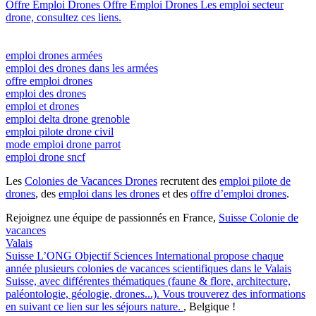
Offre Emploi Drones
Offre Emploi Drones
Les emploi secteur
drone, consultez ces liens.
emploi drones armées
emploi des drones dans les armées
offre emploi drones
emploi des drones
emploi et drones
emploi delta drone grenoble
emploi pilote drone civil
mode emploi drone parrot
emploi drone sncf
Les
Colonies de Vacances Drones
recrutent des
emploi pilote de
drones
, des
emploi dans les drones
et des
offre d’emploi drones
.
Rejoignez une équipe de passionnés en France,
Suisse
Colonie de
vacances
Valais
Suisse
L’ONG Objectif Sciences International propose chaque
année plusieurs colonies de vacances scientifiques dans le Valais
Suisse, avec différentes thématiques (faune & flore, architecture,
paléontologie, géologie, drones...). Vous trouverez des informations
en suivant ce lien sur les séjours nature.
, Belgique !