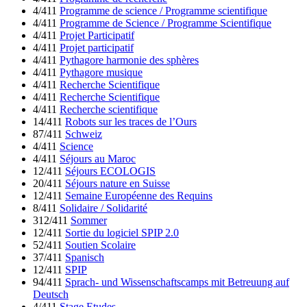
4/411
Programme de science / Programme scientifique
4/411
Programme de Science / Programme Scientifique
4/411
Projet Participatif
4/411
Projet participatif
4/411
Pythagore harmonie des sphères
4/411
Pythagore musique
4/411
Recherche Scientifique
4/411
Recherche Scientifique
4/411
Recherche scientifique
14/411
Robots sur les traces de l’Ours
87/411
Schweiz
4/411
Science
4/411
Séjours au Maroc
12/411
Séjours ECOLOGIS
20/411
Séjours nature en Suisse
12/411
Semaine Européenne des Requins
8/411
Solidaire / Solidarité
312/411
Sommer
12/411
Sortie du logiciel SPIP 2.0
52/411
Soutien Scolaire
37/411
Spanisch
12/411
SPIP
94/411
Sprach- und Wissenschaftscamps mit Betreuung auf
Deutsch
4/411
Stage Etudes