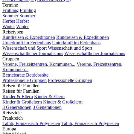
Termine
Frühling
Frühling
Sommer
Sommer
Herbst
Herbst
Winter
Winter
Reisetypen
Rundreisen & Expeditionen
Rundreisen & Expeditionen
Unterkunft im Ferienhaus
Unterkunft im Ferienhaus
Wissenschaft und Sport
Wissenschaft und Sport
Wissenschaftlicher Journalismus
Wissenschaftlicher Journalismus
Gruppen
Vereine, Freizeitzentren, Kommunen...
Vereine, Freizeitzentren,
Kommunen...
Betriebsräte
Betriebsräte
Professionelle Gruppen
Professionelle Gruppen
Reisen für Familien
Reisen für Familien
Kinder & Eltern
Kinder & Eltern
Kinder & Großeltern
Kinder & Großeltern
3 Generationen
3 Generationen
Reiseziele
Frankreich
Tahiti, Französisch-Polynesien
Tahiti, Französisch-Polynesien
Europa