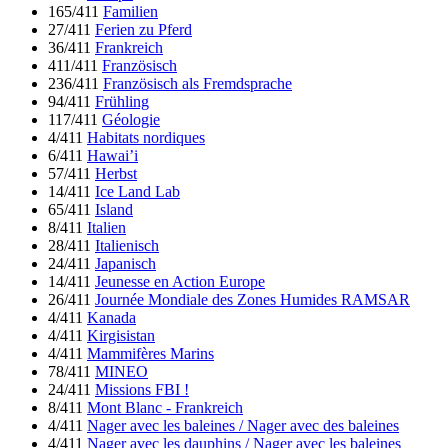
165/411
Familien
27/411
Ferien zu Pferd
36/411
Frankreich
411/411
Französisch
236/411
Französisch als Fremdsprache
94/411
Frühling
117/411
Géologie
4/411
Habitats nordiques
6/411
Hawai’i
57/411
Herbst
14/411
Ice Land Lab
65/411
Island
8/411
Italien
28/411
Italienisch
24/411
Japanisch
14/411
Jeunesse en Action Europe
26/411
Journée Mondiale des Zones Humides RAMSAR
4/411
Kanada
4/411
Kirgisistan
4/411
Mammifères Marins
78/411
MINEO
24/411
Missions FBI !
8/411
Mont Blanc - Frankreich
4/411
Nager avec les baleines / Nager avec des baleines
4/411
Nager avec les dauphins / Nager avec les baleines