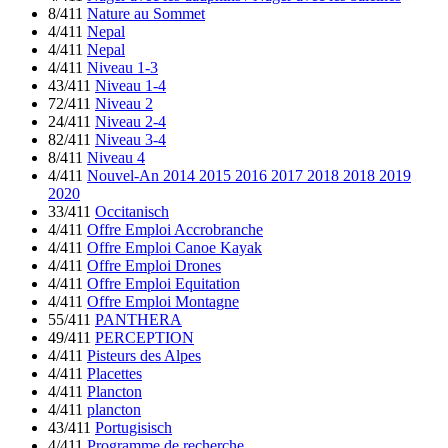
8/411
Nature au Sommet
4/411
Nepal
4/411
Nepal
4/411
Niveau 1-3
43/411
Niveau 1-4
72/411
Niveau 2
24/411
Niveau 2-4
82/411
Niveau 3-4
8/411
Niveau 4
4/411
Nouvel-An 2014 2015 2016 2017 2018 2018 2019
2020
33/411
Occitanisch
4/411
Offre Emploi Accrobranche
4/411
Offre Emploi Canoe Kayak
4/411
Offre Emploi Drones
4/411
Offre Emploi Equitation
4/411
Offre Emploi Montagne
55/411
PANTHERA
49/411
PERCEPTION
4/411
Pisteurs des Alpes
4/411
Placettes
4/411
Plancton
4/411
plancton
43/411
Portugisisch
4/411
Programme de recherche