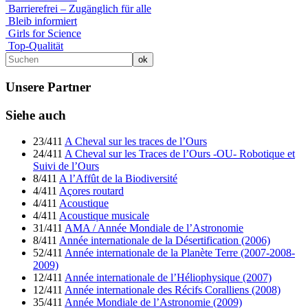
Barrierefrei – Zugänglich für alle
Bleib informiert
Girls for Science
Top-Qualität
Unsere Partner
Siehe auch
23/411
A Cheval sur les traces de l’Ours
24/411
A Cheval sur les Traces de l’Ours -OU- Robotique et
Suivi de l’Ours
8/411
A l’Affût de la Biodiversité
4/411
Açores routard
4/411
Acoustique
4/411
Acoustique musicale
31/411
AMA / Année Mondiale de l’Astronomie
8/411
Année internationale de la Désertification (2006)
52/411
Année internationale de la Planète Terre (2007-2008-
2009)
12/411
Année internationale de l’Héliophysique (2007)
12/411
Année internationale des Récifs Coralliens (2008)
35/411
Année Mondiale de l’Astronomie (2009)