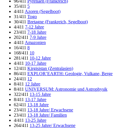
96/411
Pyrenäen (Frankreich)
35/411
5
4/411
Azoren (Segelboot)
31/411
Togo
30/411
Bretagne (Frankreich, Segelboot)
4/411
7-12 Jahre
23/411
7-18 Jahre
202/411
7-9 Jahre
4/411
Amazonien
16/411
8
168/411
10
281/411
10-12 Jahre
4/411
10-17 Jahre
12/411
Kirgisistan (Zentralasien)
86/411
EXPLOR’EARTH: Geologie, Vulkane, Berge
24/411
12
8/411
12 Jahre
8/411
UNIVERSUM: Astronomie und Astrophysik
322/411
13-15 Jahre
8/411
13-17 Jahre
62/411
13-18 Jahre
23/411
13-18 Jahre/ Erwachsene
23/411
13-18 Jahre/ Familien
4/411
13-25 Jahre
264/411
13-25 Jahre/ Erwachsene