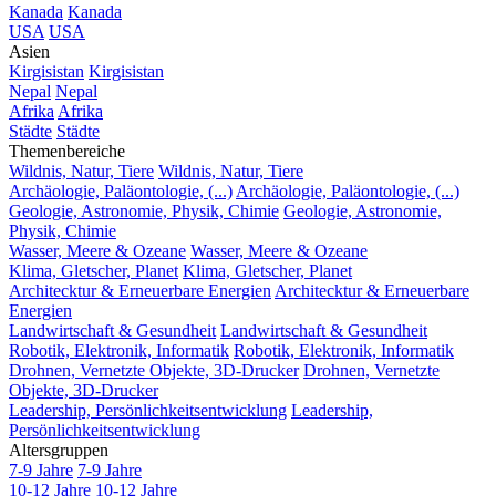
Kanada
Kanada
USA
USA
Asien
Kirgisistan
Kirgisistan
Nepal
Nepal
Afrika
Afrika
Städte
Städte
Themenbereiche
Wildnis, Natur, Tiere
Wildnis, Natur, Tiere
Archäologie, Paläontologie, (...)
Archäologie, Paläontologie, (...)
Geologie, Astronomie, Physik, Chimie
Geologie, Astronomie,
Physik, Chimie
Wasser, Meere & Ozeane
Wasser, Meere & Ozeane
Klima, Gletscher, Planet
Klima, Gletscher, Planet
Architecktur & Erneuerbare Energien
Architecktur & Erneuerbare
Energien
Landwirtschaft & Gesundheit
Landwirtschaft & Gesundheit
Robotik, Elektronik, Informatik
Robotik, Elektronik, Informatik
Drohnen, Vernetzte Objekte, 3D-Drucker
Drohnen, Vernetzte
Objekte, 3D-Drucker
Leadership, Persönlichkeitsentwicklung
Leadership,
Persönlichkeitsentwicklung
Altersgruppen
7-9 Jahre
7-9 Jahre
10-12 Jahre
10-12 Jahre