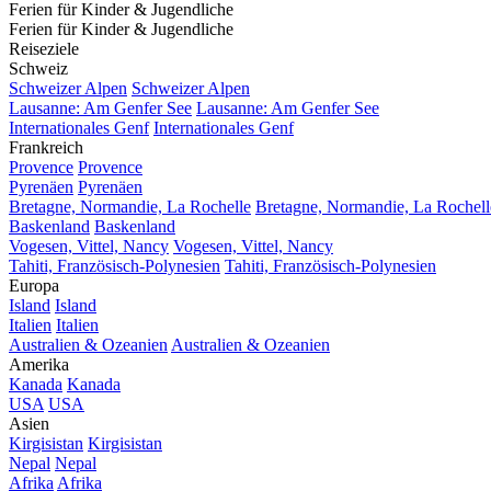
Ferien für Kinder & Jugendliche
Ferien für Kinder & Jugendliche
Reiseziele
Schweiz
Schweizer Alpen
Schweizer Alpen
Lausanne: Am Genfer See
Lausanne: Am Genfer See
Internationales Genf
Internationales Genf
Frankreich
Provence
Provence
Pyrenäen
Pyrenäen
Bretagne, Normandie, La Rochelle
Bretagne, Normandie, La Rochell
Baskenland
Baskenland
Vogesen, Vittel, Nancy
Vogesen, Vittel, Nancy
Tahiti, Französisch-Polynesien
Tahiti, Französisch-Polynesien
Europa
Island
Island
Italien
Italien
Australien & Ozeanien
Australien & Ozeanien
Amerika
Kanada
Kanada
USA
USA
Asien
Kirgisistan
Kirgisistan
Nepal
Nepal
Afrika
Afrika