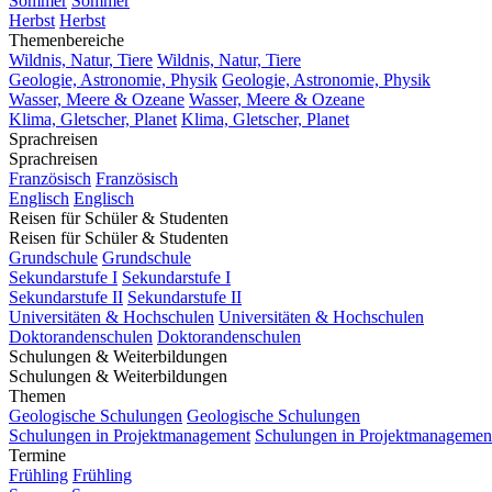
Sommer
Sommer
Herbst
Herbst
Themenbereiche
Wildnis, Natur, Tiere
Wildnis, Natur, Tiere
Geologie, Astronomie, Physik
Geologie, Astronomie, Physik
Wasser, Meere & Ozeane
Wasser, Meere & Ozeane
Klima, Gletscher, Planet
Klima, Gletscher, Planet
Sprachreisen
Sprachreisen
Französisch
Französisch
Englisch
Englisch
Reisen für Schüler & Studenten
Reisen für Schüler & Studenten
Grundschule
Grundschule
Sekundarstufe I
Sekundarstufe I
Sekundarstufe II
Sekundarstufe II
Universitäten & Hochschulen
Universitäten & Hochschulen
Doktorandenschulen
Doktorandenschulen
Schulungen & Weiterbildungen
Schulungen & Weiterbildungen
Themen
Geologische Schulungen
Geologische Schulungen
Schulungen in Projektmanagement
Schulungen in Projektmanagemen
Termine
Frühling
Frühling