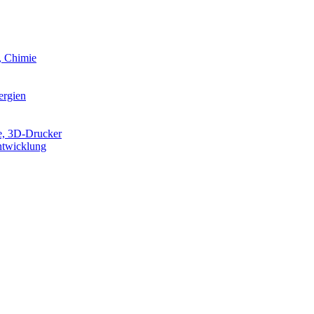
, Chimie
ergien
e, 3D-Drucker
ntwicklung