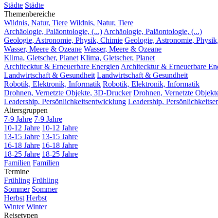
Städte
Städte
Themenbereiche
Wildnis, Natur, Tiere
Wildnis, Natur, Tiere
Archäologie, Paläontologie, (...)
Archäologie, Paläontologie, (...)
Geologie, Astronomie, Physik, Chimie
Geologie, Astronomie, Physik
Wasser, Meere & Ozeane
Wasser, Meere & Ozeane
Klima, Gletscher, Planet
Klima, Gletscher, Planet
Architecktur & Erneuerbare Energien
Architecktur & Erneuerbare En
Landwirtschaft & Gesundheit
Landwirtschaft & Gesundheit
Robotik, Elektronik, Informatik
Robotik, Elektronik, Informatik
Drohnen, Vernetzte Objekte, 3D-Drucker
Drohnen, Vernetzte Objekt
Leadership, Persönlichkeitsentwicklung
Leadership, Persönlichkeitse
Altersgruppen
7-9 Jahre
7-9 Jahre
10-12 Jahre
10-12 Jahre
13-15 Jahre
13-15 Jahre
16-18 Jahre
16-18 Jahre
18-25 Jahre
18-25 Jahre
Familien
Familien
Termine
Frühling
Frühling
Sommer
Sommer
Herbst
Herbst
Winter
Winter
Reisetypen