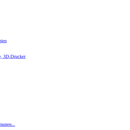
gien
e, 3D-Drucker
munen...