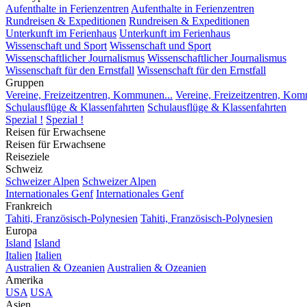
Aufenthalte in Ferienzentren
Aufenthalte in Ferienzentren
Rundreisen & Expeditionen
Rundreisen & Expeditionen
Unterkunft im Ferienhaus
Unterkunft im Ferienhaus
Wissenschaft und Sport
Wissenschaft und Sport
Wissenschaftlicher Journalismus
Wissenschaftlicher Journalismus
Wissenschaft für den Ernstfall
Wissenschaft für den Ernstfall
Gruppen
Vereine, Freizeitzentren, Kommunen...
Vereine, Freizeitzentren, Kom
Schulausflüge & Klassenfahrten
Schulausflüge & Klassenfahrten
Spezial !
Spezial !
Reisen für Erwachsene
Reisen für Erwachsene
Reiseziele
Schweiz
Schweizer Alpen
Schweizer Alpen
Internationales Genf
Internationales Genf
Frankreich
Tahiti, Französisch-Polynesien
Tahiti, Französisch-Polynesien
Europa
Island
Island
Italien
Italien
Australien & Ozeanien
Australien & Ozeanien
Amerika
USA
USA
Asien