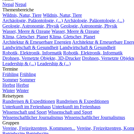
Nepal
Nepal
Themenbereiche
Wildnis, Natur, Tiere
Wildnis, Natur, Tiere
Archäologie, Paläontologie, (...)
Archäologie, Paläontologie, (...)
Geologie, Astronomie, Physik
Geologie, Astronomie, Physik
Wasser, Meere & Ozeane
Wasser, Meere & Ozeane
Klima, Gletscher, Planet
Klima, Gletscher, Planet
Architektur & Erneuerbare Energien
Architektur & Erneuerbare Ener
Landwirtschaft & Gesundheit
Landwirtschaft & Gesundheit
Robotik, Elektronik, Informatik
Robotik, Elektronik, Informatik
Drohnen, Vernetzte Objekte, 3D-Drucker
Drohnen, Vernetzte Objekt
Leadership & (...)
Leadership & (...)
Termine
Frühling
Frühling
Sommer
Sommer
Herbst
Herbst
Winter
Winter
Reisetypen
Rundreisen & Expeditionen
Rundreisen & Expeditionen
Unterkunft im Ferienhaus
Unterkunft im Ferienhaus
Wissenschaft und Sport
Wissenschaft und Sport
Wissenschaftlicher Journalismus
Wissenschaftlicher Journalismus
Gruppen
Vereine, Freizeitzentren, Kommunen...
Vereine, Freizeitzentren, Kom
Betriebsräte
Betriebsräte