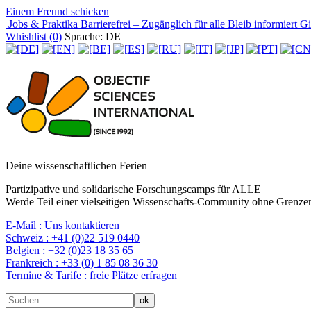
Einem Freund schicken
Jobs & Praktika
Barrierefrei – Zugänglich für alle
Bleib informiert
Gir
Whishlist (
0
)
Sprache: DE
Deine wissenschaftlichen Ferien
Partizipative und solidarische Forschungscamps für ALLE
Werde Teil einer vielseitigen Wissenschafts-Community ohne Grenzen
E-Mail :
Uns kontaktieren
Schweiz :
+41 (0)22 519 0440
Belgien :
+32 (0)23 18 35 65
Frankreich :
+33 (0) 1 85 08 36 30
Termine & Tarife :
freie Plätze erfragen