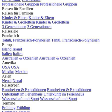
Professionelle Gruppen
Professionelle Gruppen
Reisen für Familien
Reisen für Familien
Kinder & Eltern
Kinder & Eltern
Kinder & Großeltern
Kinder & Großeltern
3 Generationen
3 Generationen
Reiseziele
Frankreich
Tahiti, Französisch-Polynesien
Tahiti, Französisch-Polynesien
Europa
Island
Island
Italien
Italien
Australien & Ozeanien
Australien & Ozeanien
Amerika
USA
USA
Mexiko
Mexiko
Asien
Nepal
Nepal
Reisetypen
Rundreisen & Expeditionen
Rundreisen & Expeditionen
Unterkunft im Ferienhaus
Unterkunft im Ferienhaus
Wissenschaft und Sport
Wissenschaft und Sport
Termine
Frühling
Frühling