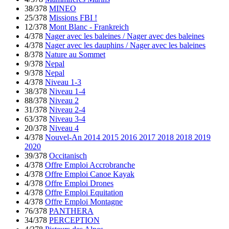
38/378
MINEO
25/378
Missions FBI !
12/378
Mont Blanc - Frankreich
4/378
Nager avec les baleines / Nager avec des baleines
4/378
Nager avec les dauphins / Nager avec les baleines
8/378
Nature au Sommet
9/378
Nepal
9/378
Nepal
4/378
Niveau 1-3
38/378
Niveau 1-4
88/378
Niveau 2
31/378
Niveau 2-4
63/378
Niveau 3-4
20/378
Niveau 4
4/378
Nouvel-An 2014 2015 2016 2017 2018 2018 2019
2020
39/378
Occitanisch
4/378
Offre Emploi Accrobranche
4/378
Offre Emploi Canoe Kayak
4/378
Offre Emploi Drones
4/378
Offre Emploi Equitation
4/378
Offre Emploi Montagne
76/378
PANTHERA
34/378
PERCEPTION