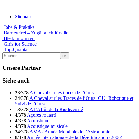
Sitemap
Jobs & Praktika
Barrierefrei – Zugänglich für alle
Bleib informiert
Girls for Science
Top-Qualität
Unsere Partner
Siehe auch
23/378
A Cheval sur les traces de l’Ours
24/378
A Cheval sur les Traces de l’Ours -OU- Robotique et
Suivi de l’Ours
13/378
A l’Affût de la Biodiversité
4/378
Açores routard
4/378
Acoustique
4/378
Acoustique musicale
34/378
AMA / Année Mondiale de l’Astronomie
8/378
Année internationale de la Désertification (2006)