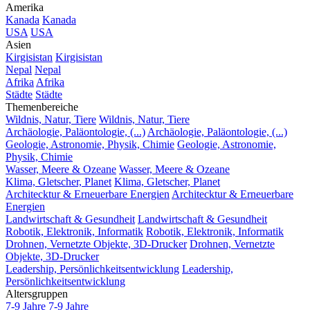
Amerika
Kanada
Kanada
USA
USA
Asien
Kirgisistan
Kirgisistan
Nepal
Nepal
Afrika
Afrika
Städte
Städte
Themenbereiche
Wildnis, Natur, Tiere
Wildnis, Natur, Tiere
Archäologie, Paläontologie, (...)
Archäologie, Paläontologie, (...)
Geologie, Astronomie, Physik, Chimie
Geologie, Astronomie,
Physik, Chimie
Wasser, Meere & Ozeane
Wasser, Meere & Ozeane
Klima, Gletscher, Planet
Klima, Gletscher, Planet
Architecktur & Erneuerbare Energien
Architecktur & Erneuerbare
Energien
Landwirtschaft & Gesundheit
Landwirtschaft & Gesundheit
Robotik, Elektronik, Informatik
Robotik, Elektronik, Informatik
Drohnen, Vernetzte Objekte, 3D-Drucker
Drohnen, Vernetzte
Objekte, 3D-Drucker
Leadership, Persönlichkeitsentwicklung
Leadership,
Persönlichkeitsentwicklung
Altersgruppen
7-9 Jahre
7-9 Jahre