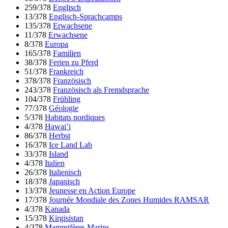
259/378
Englisch
13/378
Englisch-Sprachcamps
135/378
Erwachsene
11/378
Erwachsene
8/378
Europa
165/378
Familien
38/378
Ferien zu Pferd
51/378
Frankreich
378/378
Französisch
243/378
Französisch als Fremdsprache
104/378
Frühling
77/378
Géologie
5/378
Habitats nordiques
4/378
Hawai’i
86/378
Herbst
16/378
Ice Land Lab
33/378
Island
4/378
Italien
26/378
Italienisch
18/378
Japanisch
13/378
Jeunesse en Action Europe
17/378
Journée Mondiale des Zones Humides RAMSAR
4/378
Kanada
15/378
Kirgisistan
4/378
Mammifères Marins