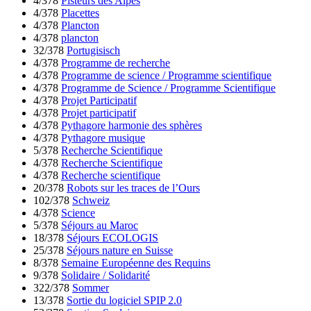
4/378
Pisteurs des Alpes
4/378
Placettes
4/378
Plancton
4/378
plancton
32/378
Portugisisch
4/378
Programme de recherche
4/378
Programme de science / Programme scientifique
4/378
Programme de Science / Programme Scientifique
4/378
Projet Participatif
4/378
Projet participatif
4/378
Pythagore harmonie des sphères
4/378
Pythagore musique
5/378
Recherche Scientifique
4/378
Recherche Scientifique
4/378
Recherche scientifique
20/378
Robots sur les traces de l’Ours
102/378
Schweiz
4/378
Science
5/378
Séjours au Maroc
18/378
Séjours ECOLOGIS
25/378
Séjours nature en Suisse
8/378
Semaine Européenne des Requins
9/378
Solidaire / Solidarité
322/378
Sommer
13/378
Sortie du logiciel SPIP 2.0