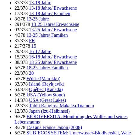
37/378
13-18 Jahre
22/378
13-18 Jahre/ Erwachsene
17/378
13-18 Jahre/ Familien
8/378
13-25 Jahre
291/378
13-25 Jahre/ Erwachsene
93/378
13-25 Jahre/ Erwachsene
4/378
13-25 Jahre/ Familien
35/378
FR
217/378
15
29/378
16-17 Jahre
15/378
16-18 Jahre/ Erwachsene
88/378
18-25 Jahre/ Erwachsene
5/378
18-25 Jahre/ Familien
22/378
20
5/378
Wüste (Marokko)
33/378
Island (Reykjavik)
63/378
Québec (Kanada)
5/378
USA (YellowStone)
14/378
USA (Great Lakes)
22/378
Tahiti Rangiroa Makatea Tuamotu
12/378
Japan (Izu-Halbinsel)
9/378
BIODIVERSITA: Monitoring des Wolfes und seines
Lebensraums
8/378
150 ans France-Japon (2008)
5/378
SUB’ECOSYSTEM: Unterwasser-Biodiversität, Wale