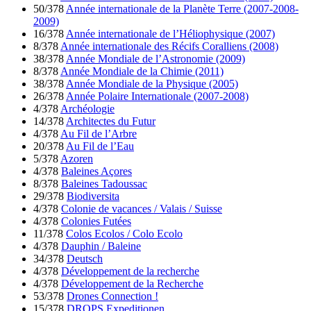
50/378
Année internationale de la Planète Terre (2007-2008-
2009)
16/378
Année internationale de l’Héliophysique (2007)
8/378
Année internationale des Récifs Coralliens (2008)
38/378
Année Mondiale de l’Astronomie (2009)
8/378
Année Mondiale de la Chimie (2011)
38/378
Année Mondiale de la Physique (2005)
26/378
Année Polaire Internationale (2007-2008)
4/378
Archéologie
14/378
Architectes du Futur
4/378
Au Fil de l’Arbre
20/378
Au Fil de l’Eau
5/378
Azoren
4/378
Baleines Açores
8/378
Baleines Tadoussac
29/378
Biodiversita
4/378
Colonie de vacances / Valais / Suisse
4/378
Colonies Futées
11/378
Colos Ecolos / Colo Ecolo
4/378
Dauphin / Baleine
34/378
Deutsch
4/378
Développement de la recherche
4/378
Développement de la Recherche
53/378
Drones Connection !
15/378
DROPS Expeditionen