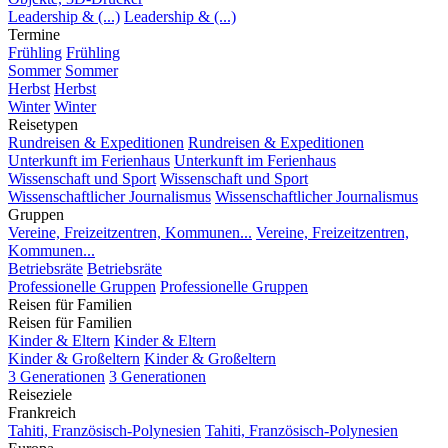
Leadership & (...)
Leadership & (...)
Termine
Frühling
Frühling
Sommer
Sommer
Herbst
Herbst
Winter
Winter
Reisetypen
Rundreisen & Expeditionen
Rundreisen & Expeditionen
Unterkunft im Ferienhaus
Unterkunft im Ferienhaus
Wissenschaft und Sport
Wissenschaft und Sport
Wissenschaftlicher Journalismus
Wissenschaftlicher Journalismus
Gruppen
Vereine, Freizeitzentren, Kommunen...
Vereine, Freizeitzentren,
Kommunen...
Betriebsräte
Betriebsräte
Professionelle Gruppen
Professionelle Gruppen
Reisen für Familien
Reisen für Familien
Kinder & Eltern
Kinder & Eltern
Kinder & Großeltern
Kinder & Großeltern
3 Generationen
3 Generationen
Reiseziele
Frankreich
Tahiti, Französisch-Polynesien
Tahiti, Französisch-Polynesien