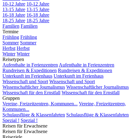
10-12 Jahre
10-12 Jahre
13-15 Jahre
13-15 Jahre
16-18 Jahre
16-18 Jahre
18-25 Jahre
18-25 Jahre
Familien
Familien
Termine
Frühling
Frühling
Sommer
Sommer
Herbst
Herbst
Winter
Winter
Reisetypen
Aufenthalte in Ferienzentren
Aufenthalte in Ferienzentren
Rundreisen & Expeditionen
Rundreisen & Expeditionen
Unterkunft im Ferienhaus
Unterkunft im Ferienhaus
Wissenschaft und Sport
Wissenschaft und Sport
Wissenschaftlicher Journalismus
Wissenschaftlicher Journalismus
Wissenschaft für den Ernstfall
Wissenschaft für den Ernstfall
Gruppen
Vereine, Freizeitzentren, Kommunen...
Vereine, Freizeitzentren,
Kommunen...
Schulausflüge & Klassenfahrten
Schulausflüge & Klassenfahrten
Spezial !
Spezial !
Reisen für Erwachsene
Reisen für Erwachsene
Reiseziele