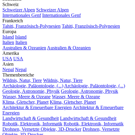
Schweiz
Schweizer Alpen
Schweizer Alpen
Internationales Genf
Internationales Genf
Frankreich
Tahiti, Französisch-Polynesien
Tahiti, Französisch-Polynesien
Europa
Island
Island
Italien
Italien
Australien & Ozeanien
Australien & Ozeanien
Amerika
USA
USA
Asien
Nepal
Nepal
Themenbereiche
Wildnis, Natur, Tiere
Wildnis, Natur, Tiere
Archäologie, Paläontologie, (...)
Archäologie, Paläontologie, (...)
Geologie, Astronomie, Physik
Geologie, Astronomie, Physik
Wasser, Meere & Ozeane
Wasser, Meere & Ozeane
Klima, Gletscher, Planet
Klima, Gletscher, Planet
Architektur & Erneuerbare Energien
Architektur & Erneuerbare
Energien
Landwirtschaft & Gesundheit
Landwirtschaft & Gesundheit
Robotik, Elektronik, Informatik
Robotik, Elektronik, Informatik
Drohnen, Vernetzte Objekte, 3D-Drucker
Drohnen, Vernetzte
Objekte, 3D-Drucker