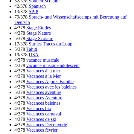
52/378
Soutien Scolaire
42/378
Spanisch
13/378
SPIP
79/378
Sprach- und Wissenschaftscamps mit Betreuung auf
Deutsch
4/378
Stage Etudes
4/378
Stage Nature
5/378
Stage Scolaire
17/378
Sur les Traces du Loup
5/378
Tahiti
19/378
USA
4/378
vacance musicale
4/378
vacance musique adolescent
4/378
Vacances à la mer
4/378
Vacances à la Mer
5/378
Vacances Açores Famille
4/378
Vacances avec les baleines
5/378
Vacances aventure
4/378
Vacances Aventure
4/378
Vacances baleines
4/378
Vacances bio
4/378
Vacances carnaval
4/378
Vacances de ski
4/378
Vacances Découverte
4/378
Vacances février