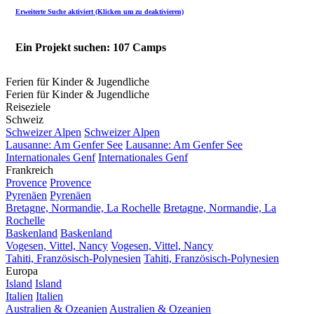
Erweiterte Suche aktiviert (Klicken um zu deaktivieren)
Ein Projekt suchen: 107 Camps
Ferien für Kinder & Jugendliche
Ferien für Kinder & Jugendliche
Reiseziele
Schweiz
Schweizer Alpen
Schweizer Alpen
Lausanne: Am Genfer See
Lausanne: Am Genfer See
Internationales Genf
Internationales Genf
Frankreich
Provence
Provence
Pyrenäen
Pyrenäen
Bretagne, Normandie, La Rochelle
Bretagne, Normandie, La
Rochelle
Baskenland
Baskenland
Vogesen, Vittel, Nancy
Vogesen, Vittel, Nancy
Tahiti, Französisch-Polynesien
Tahiti, Französisch-Polynesien
Europa
Island
Island
Italien
Italien
Australien & Ozeanien
Australien & Ozeanien