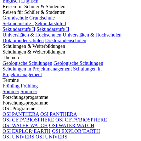
Englisch
Englisch
Reisen für Schüler & Studenten
Reisen für Schüler & Studenten
Grundschule
Grundschule
Sekundarstufe I
Sekundarstufe I
Sekundarstufe II
Sekundarstufe II
Universitäten & Hochschulen
Universitäten & Hochschulen
Doktorandenschulen
Doktorandenschulen
Schulungen & Weiterbildungen
Schulungen & Weiterbildungen
Themen
Geologische Schulungen
Geologische Schulungen
Schulungen in Projektmanagement
Schulungen in
Projektmanagement
Termine
Frühling
Frühling
Sommer
Sommer
Forschungsprogramme
Forschungsprogramme
OSI-Programme
OSI PANTHERA
OSI PANTHERA
OSI CETA’BIOSPHERE
OSI CETA’BIOSPHERE
OSI WATER WATCH
OSI WATER WATCH
OSI EXPLOR’EARTH
OSI EXPLOR’EARTH
OSI UNIVERS
OSI UNIVERS