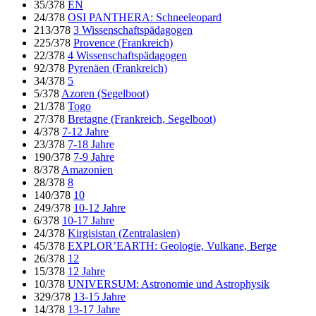
35/378
EN
24/378
OSI PANTHERA: Schneeleopard
213/378
3 Wissenschaftspädagogen
225/378
Provence (Frankreich)
22/378
4 Wissenschaftspädagogen
92/378
Pyrenäen (Frankreich)
34/378
5
5/378
Azoren (Segelboot)
21/378
Togo
27/378
Bretagne (Frankreich, Segelboot)
4/378
7-12 Jahre
23/378
7-18 Jahre
190/378
7-9 Jahre
8/378
Amazonien
28/378
8
140/378
10
249/378
10-12 Jahre
6/378
10-17 Jahre
24/378
Kirgisistan (Zentralasien)
45/378
EXPLOR’EARTH: Geologie, Vulkane, Berge
26/378
12
15/378
12 Jahre
10/378
UNIVERSUM: Astronomie und Astrophysik
329/378
13-15 Jahre
14/378
13-17 Jahre