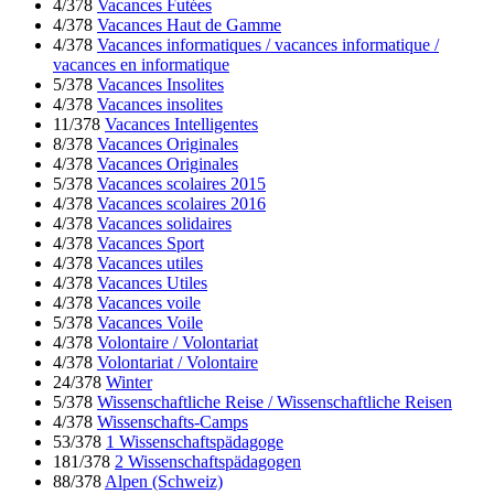
4/378
Vacances Futées
4/378
Vacances Haut de Gamme
4/378
Vacances informatiques / vacances informatique /
vacances en informatique
5/378
Vacances Insolites
4/378
Vacances insolites
11/378
Vacances Intelligentes
8/378
Vacances Originales
4/378
Vacances Originales
5/378
Vacances scolaires 2015
4/378
Vacances scolaires 2016
4/378
Vacances solidaires
4/378
Vacances Sport
4/378
Vacances utiles
4/378
Vacances Utiles
4/378
Vacances voile
5/378
Vacances Voile
4/378
Volontaire / Volontariat
4/378
Volontariat / Volontaire
24/378
Winter
5/378
Wissenschaftliche Reise / Wissenschaftliche Reisen
4/378
Wissenschafts-Camps
53/378
1 Wissenschaftspädagoge
181/378
2 Wissenschaftspädagogen
88/378
Alpen (Schweiz)