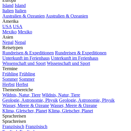
Europa
Island
Island
Italien
Italien
Australien & Ozeanien
Australien & Ozeanien
Amerika
USA
USA
Mexiko
Mexiko
Asien
Nepal
Nepal
Reisetypen
Rundreisen & Expeditionen
Rundreisen & Expeditionen
Unterkunft im Ferienhaus
Unterkunft im Ferienhaus
Wissenschaft und Sport
Wissenschaft und Sport
Termine
Frühling
Frühling
Sommer
Sommer
Herbst
Herbst
Themenbereiche
Wildnis, Natur, Tiere
Wildnis, Natur, Tiere
Geologie, Astronomie, Physik
Geologie, Astronomie, Physik
Wasser, Meere & Ozeane
Wasser, Meere & Ozeane
Klima, Gletscher, Planet
Klima, Gletscher, Planet
Sprachreisen
Sprachreisen
Französisch
Französisch