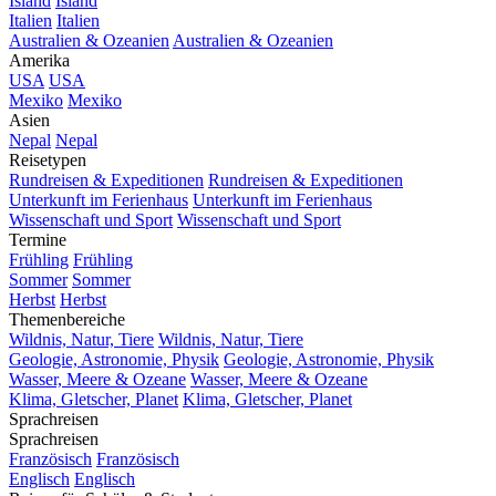
Island
Island
Italien
Italien
Australien & Ozeanien
Australien & Ozeanien
Amerika
USA
USA
Mexiko
Mexiko
Asien
Nepal
Nepal
Reisetypen
Rundreisen & Expeditionen
Rundreisen & Expeditionen
Unterkunft im Ferienhaus
Unterkunft im Ferienhaus
Wissenschaft und Sport
Wissenschaft und Sport
Termine
Frühling
Frühling
Sommer
Sommer
Herbst
Herbst
Themenbereiche
Wildnis, Natur, Tiere
Wildnis, Natur, Tiere
Geologie, Astronomie, Physik
Geologie, Astronomie, Physik
Wasser, Meere & Ozeane
Wasser, Meere & Ozeane
Klima, Gletscher, Planet
Klima, Gletscher, Planet
Sprachreisen
Sprachreisen
Französisch
Französisch
Englisch
Englisch