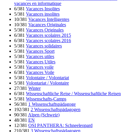
vacances en informatique
6/381
Vacances Insolites
5/381
Vacances insolites
10/381
Vacances Intelligentes
10/381
Vacances Originales
5/381
Vacances Originales
6/381
Vacances scolaires 2015
6/381
Vacances scolaires 2016
5/381
Vacances solidaires
5/381
Vacances Sport
5/381
Vacances utiles
5/381
Vacances Utiles
5/381
Vacances voile
6/381
Vacances Voile
5/381
Volontaire / Volontariat
5/381
Volontariat / Volontaire
27/381
Winter
6/381
Wissenschaftliche Reise / Wissenschaftliche Reisen
5/381
Wissenschafts-Camps
56/381
1 Wissenschaftspädagoge
192/381
2 Wissenschaftspädagogen
90/381
Alpen (Schweiz)
48/381
EN
12/381
OSI PANTHERA: Schneeleopard
210/381
3 Wissenschaftspädagogen