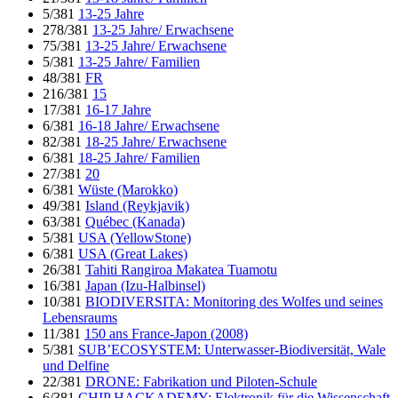
5/381
13-25 Jahre
278/381
13-25 Jahre/ Erwachsene
75/381
13-25 Jahre/ Erwachsene
5/381
13-25 Jahre/ Familien
48/381
FR
216/381
15
17/381
16-17 Jahre
6/381
16-18 Jahre/ Erwachsene
82/381
18-25 Jahre/ Erwachsene
6/381
18-25 Jahre/ Familien
27/381
20
6/381
Wüste (Marokko)
49/381
Island (Reykjavik)
63/381
Québec (Kanada)
5/381
USA (YellowStone)
6/381
USA (Great Lakes)
26/381
Tahiti Rangiroa Makatea Tuamotu
16/381
Japan (Izu-Halbinsel)
10/381
BIODIVERSITA: Monitoring des Wolfes und seines
Lebensraums
11/381
150 ans France-Japon (2008)
5/381
SUB’ECOSYSTEM: Unterwasser-Biodiversität, Wale
und Delfine
22/381
DRONE: Fabrikation und Piloten-Schule
6/381
CHIP HACKADEMY: Elektronik für die Wissenschaft