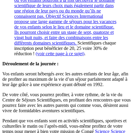
où vos enfants pourront à la fois découvrir le domaine
scientifique de leurs choix mais également partir dans
une région de leur pays ou du monde qu’ils ne
connaissent pas. Objectif Sciences International
propose une large gamme de séjours pour les vacances
de vos enfants selon le lieu et le domaine scientifique.
Ils pourront choisir entre un stage de sept, quatorze et
vingt huit nuits, et faire des combinaisons entre les
différents domaines scientifiques.
Scientifiques chaque
inscription peut bénéficier de 20, 25 voire 30% de
réduction !
(voir cette page à ce sujet)
.
Déroulement de la journée :
Vos enfants seront hébergés avec les autres enfants de leur âge, afin
de profiter au maximum de la vie d’un séjour parfaitement adapté à
leur âge grâce à une expérience ayant débuté en 1992.
De votre côté, vous pourrez profiter, à votre rythme, de la vie du
Centre de Séjours Scientifiques, en profitant des rencontres que vous
pourrez faire avec les autres parents qui comme vous, désirent aussi
vivre de formidables aventures scientifiques.
Pendant que vos enfants sont en activités scientifiques, sportives et
culturelles le matin ou l’après-midi, vous-même profitez de votre
temps pour mener à bien votre mission de Congé
Science
Science