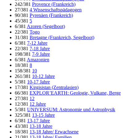
242/381
Provence (Frankreich)
27/381
4 Wissenschaftspädagogen
90/381
Pyrenäen (Frankreich)
45/381
5
6/381
Azoren (Segelboot)
22/381
Togo
31/381
Bretagne (Frankreich, Segelboot)
6/381
7-12 Jahre
22/381
7-18 Jahre
198/381
7-9 Jahre
6/381
Amazonien
18/381
8
158/381
10
261/381
10-12 Jahre
5/381
10-17 Jahre
17/381
Kirgisistan (Zentralasien)
66/381
EXPLOR’EARTH: Geologie, Vulkane, Berge
27/381
12
12/381
12 Jahre
5/381
UNIVERSUM: Astronomie und Astrophysik
325/381
13-15 Jahre
6/381
13-17 Jahre
43/381
13-18 Jahre
18/381
13-18 Jahre/ Erwachsene
21/381
13-18 Jahre/ Familien