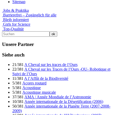
Sitemap
Jobs & Praktika
Barrierefrei – Zugänglich für alle
Bleib informiert
Girls for Science
Top-Qualität
Unsere Partner
Siehe auch
21/381
A Cheval sur les traces de l’Ours
22/381
A Cheval sur les Traces de l’Ours -OU- Robotique et
Suivi de l’Ours
11/381
A l’Affût de la Biodiversité
5/381
Açores routard
5/381
Acoustique
5/381
Acoustique musicale
37/381
AMA / Année Mondiale de l’Astronomie
10/381
Année internationale de la Désertification (2006)
50/381
Année internationale de la Planète Terre (2007-2008-
2009)