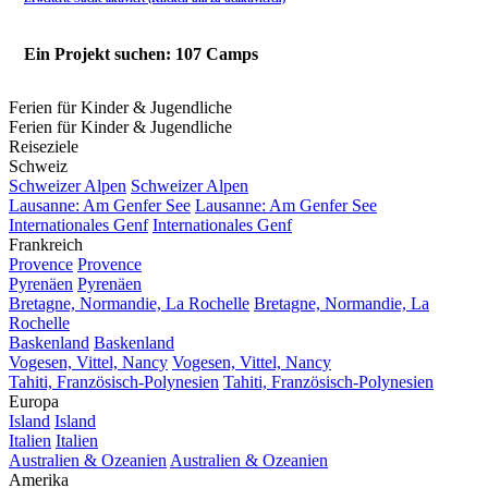
Ein Projekt suchen: 107 Camps
Ferien für Kinder & Jugendliche
Ferien für Kinder & Jugendliche
Reiseziele
Schweiz
Schweizer Alpen
Schweizer Alpen
Lausanne: Am Genfer See
Lausanne: Am Genfer See
Internationales Genf
Internationales Genf
Frankreich
Provence
Provence
Pyrenäen
Pyrenäen
Bretagne, Normandie, La Rochelle
Bretagne, Normandie, La
Rochelle
Baskenland
Baskenland
Vogesen, Vittel, Nancy
Vogesen, Vittel, Nancy
Tahiti, Französisch-Polynesien
Tahiti, Französisch-Polynesien
Europa
Island
Island
Italien
Italien
Australien & Ozeanien
Australien & Ozeanien
Amerika