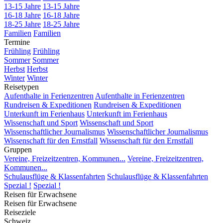
13-15 Jahre
13-15 Jahre
16-18 Jahre
16-18 Jahre
18-25 Jahre
18-25 Jahre
Familien
Familien
Termine
Frühling
Frühling
Sommer
Sommer
Herbst
Herbst
Winter
Winter
Reisetypen
Aufenthalte in Ferienzentren
Aufenthalte in Ferienzentren
Rundreisen & Expeditionen
Rundreisen & Expeditionen
Unterkunft im Ferienhaus
Unterkunft im Ferienhaus
Wissenschaft und Sport
Wissenschaft und Sport
Wissenschaftlicher Journalismus
Wissenschaftlicher Journalismus
Wissenschaft für den Ernstfall
Wissenschaft für den Ernstfall
Gruppen
Vereine, Freizeitzentren, Kommunen...
Vereine, Freizeitzentren,
Kommunen...
Schulausflüge & Klassenfahrten
Schulausflüge & Klassenfahrten
Spezial !
Spezial !
Reisen für Erwachsene
Reisen für Erwachsene
Reiseziele
Schweiz