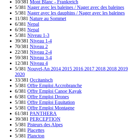
10/381
Mont Blanc - Frankreich
5/381
Nager avec les baleines / Nager avec des baleines
5/381
Nager avec les dauphins / Nager avec les baleines
11/381
Nature au Sommet
6/381
Nepal
6/381
Nepal
5/381
Niveau 1-3
39/381
Niveau 1-4
70/381
Niveau 2
22/381
Niveau 2-4
59/381
Niveau 3-4
12/381
Niveau 4
5/381
Nouvel-An 2014 2015 2016 2017 2018 2018 2019
2020
33/381
Occitanisch
5/381
Offre Emploi Accrobranche
6/381
Offre Emploi Canoe Kayak
6/381
Offre Emploi Drones
5/381
Offre Emploi Equitation
5/381
Offre Emploi Montagne
61/381
PANTHERA
39/381
PERCEPTION
5/381
Pisteurs des Alpes
5/381
Placettes
5/381
Plancton