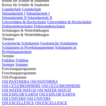
Reisen für Schüler & Studenten
Reisen für Schüler & Studenten
Grundschule
Grundschule
Sekundarstufe I
Sekundarstufe I
Sekundarstufe II
Sekundarstufe II
Universitäten & Hochschulen
Universitäten & Hochschulen
Doktorandenschulen
Doktorandenschulen
Schulungen & Weiterbildungen
Schulungen & Weiterbildungen
Themen
Geologische Schulungen
Geologische Schulungen
Schulungen in Projektmanagement
Schulungen in
Projektmanagement
Termine
Frühling
Frühling
Sommer
Sommer
Forschungsprogramme
Forschungsprogramme
OSI-Programme
OSI PANTHERA
OSI PANTHERA
OSI CETA’BIOSPHERE
OSI CETA’BIOSPHERE
OSI WATER WATCH
OSI WATER WATCH
OSI EXPLOR’EARTH
OSI EXPLOR’EARTH
OSI UNIVERS
OSI UNIVERS
OSI EXCELLENCE
OSI EXCELLENCE