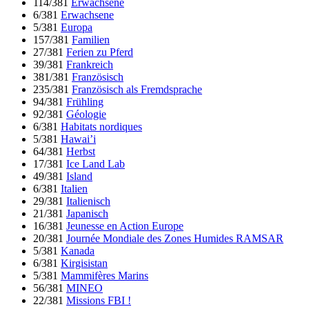
114/381
Erwachsene
6/381
Erwachsene
5/381
Europa
157/381
Familien
27/381
Ferien zu Pferd
39/381
Frankreich
381/381
Französisch
235/381
Französisch als Fremdsprache
94/381
Frühling
92/381
Géologie
6/381
Habitats nordiques
5/381
Hawai’i
64/381
Herbst
17/381
Ice Land Lab
49/381
Island
6/381
Italien
29/381
Italienisch
21/381
Japanisch
16/381
Jeunesse en Action Europe
20/381
Journée Mondiale des Zones Humides RAMSAR
5/381
Kanada
6/381
Kirgisistan
5/381
Mammifères Marins
56/381
MINEO
22/381
Missions FBI !