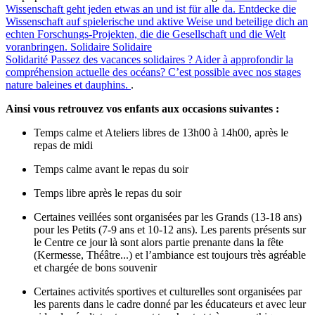
Wissenschaft geht jeden etwas an und ist für alle da. Entdecke die
Wissenschaft auf spielerische und aktive Weise und beteilige dich an
echten Forschungs-Projekten, die die Gesellschaft und die Welt
voranbringen.
Solidaire
Solidaire
Solidarité
Passez des vacances solidaires ? Aider à approfondir la
compréhension actuelle des océans? C’est possible avec nos stages
nature baleines et dauphins.
.
Ainsi vous retrouvez vos enfants aux occasions suivantes :
Temps calme et Ateliers libres de 13h00 à 14h00, après le
repas de midi
Temps calme avant le repas du soir
Temps libre après le repas du soir
Certaines veillées sont organisées par les Grands (13-18 ans)
pour les Petits (7-9 ans et 10-12 ans). Les parents présents sur
le Centre ce jour là sont alors partie prenante dans la fête
(Kermesse, Théâtre...) et l’ambiance est toujours très agréable
et chargée de bons souvenir
Certaines activités sportives et culturelles sont organisées par
les parents dans le cadre donné par les éducateurs et avec leur