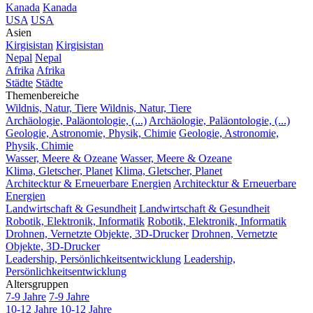
Kanada
Kanada
USA
USA
Asien
Kirgisistan
Kirgisistan
Nepal
Nepal
Afrika
Afrika
Städte
Städte
Themenbereiche
Wildnis, Natur, Tiere
Wildnis, Natur, Tiere
Archäologie, Paläontologie, (...)
Archäologie, Paläontologie, (...)
Geologie, Astronomie, Physik, Chimie
Geologie, Astronomie,
Physik, Chimie
Wasser, Meere & Ozeane
Wasser, Meere & Ozeane
Klima, Gletscher, Planet
Klima, Gletscher, Planet
Architecktur & Erneuerbare Energien
Architecktur & Erneuerbare
Energien
Landwirtschaft & Gesundheit
Landwirtschaft & Gesundheit
Robotik, Elektronik, Informatik
Robotik, Elektronik, Informatik
Drohnen, Vernetzte Objekte, 3D-Drucker
Drohnen, Vernetzte
Objekte, 3D-Drucker
Leadership, Persönlichkeitsentwicklung
Leadership,
Persönlichkeitsentwicklung
Altersgruppen
7-9 Jahre
7-9 Jahre
10-12 Jahre
10-12 Jahre