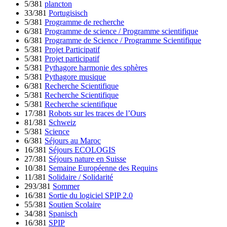
5/381
plancton
33/381
Portugisisch
5/381
Programme de recherche
6/381
Programme de science / Programme scientifique
6/381
Programme de Science / Programme Scientifique
5/381
Projet Participatif
5/381
Projet participatif
5/381
Pythagore harmonie des sphères
5/381
Pythagore musique
6/381
Recherche Scientifique
5/381
Recherche Scientifique
5/381
Recherche scientifique
17/381
Robots sur les traces de l’Ours
81/381
Schweiz
5/381
Science
6/381
Séjours au Maroc
16/381
Séjours ECOLOGIS
27/381
Séjours nature en Suisse
10/381
Semaine Européenne des Requins
11/381
Solidaire / Solidarité
293/381
Sommer
16/381
Sortie du logiciel SPIP 2.0
55/381
Soutien Scolaire
34/381
Spanisch
16/381
SPIP