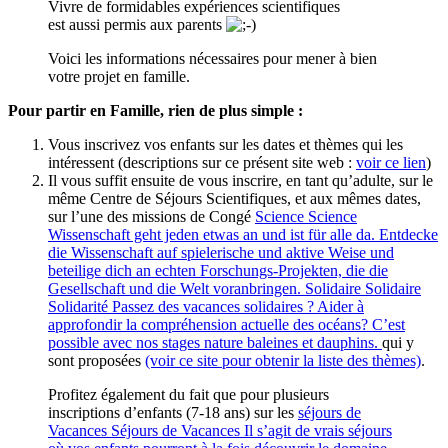
Vivre de formidables expériences scientifiques
est aussi permis aux parents
Voici les informations nécessaires pour mener à bien
votre projet en famille.
Pour partir en Famille, rien de plus simple :
Vous inscrivez vos enfants sur les dates et thèmes qui les
intéressent (descriptions sur ce présent site web :
voir ce lien
)
Il vous suffit ensuite de vous inscrire, en tant qu’adulte, sur le
même Centre de Séjours Scientifiques, et aux mêmes dates,
sur l’une des missions de Congé
Science
Science
Wissenschaft geht jeden etwas an und ist für alle da. Entdecke
die Wissenschaft auf spielerische und aktive Weise und
beteilige dich an echten Forschungs-Projekten, die die
Gesellschaft und die Welt voranbringen.
Solidaire
Solidaire
Solidarité
Passez des vacances solidaires ? Aider à
approfondir la compréhension actuelle des océans? C’est
possible avec nos stages nature baleines et dauphins.
qui y
sont proposées
(voir ce site pour obtenir la liste des thèmes)
.
Profitez également du fait que pour plusieurs
inscriptions d’enfants (7-18 ans) sur les
séjours de
Vacances
Séjours de Vacances
Il s’agit de vrais séjours