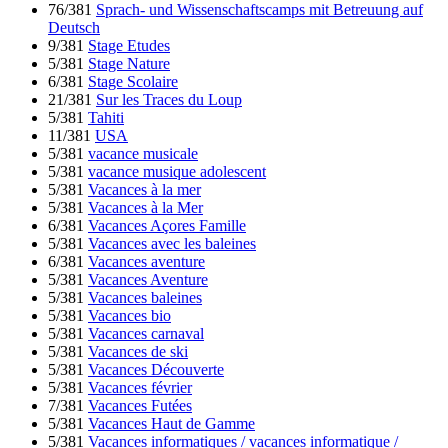
76/381
Sprach- und Wissenschaftscamps mit Betreuung auf
Deutsch
9/381
Stage Etudes
5/381
Stage Nature
6/381
Stage Scolaire
21/381
Sur les Traces du Loup
5/381
Tahiti
11/381
USA
5/381
vacance musicale
5/381
vacance musique adolescent
5/381
Vacances à la mer
5/381
Vacances à la Mer
6/381
Vacances Açores Famille
5/381
Vacances avec les baleines
6/381
Vacances aventure
5/381
Vacances Aventure
5/381
Vacances baleines
5/381
Vacances bio
5/381
Vacances carnaval
5/381
Vacances de ski
5/381
Vacances Découverte
5/381
Vacances février
7/381
Vacances Futées
5/381
Vacances Haut de Gamme
5/381
Vacances informatiques / vacances informatique /