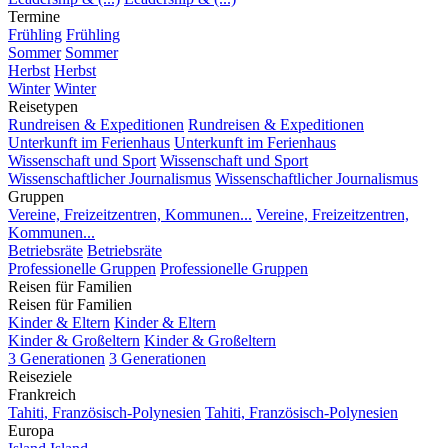
Termine
Frühling
Frühling
Sommer
Sommer
Herbst
Herbst
Winter
Winter
Reisetypen
Rundreisen & Expeditionen
Rundreisen & Expeditionen
Unterkunft im Ferienhaus
Unterkunft im Ferienhaus
Wissenschaft und Sport
Wissenschaft und Sport
Wissenschaftlicher Journalismus
Wissenschaftlicher Journalismus
Gruppen
Vereine, Freizeitzentren, Kommunen...
Vereine, Freizeitzentren,
Kommunen...
Betriebsräte
Betriebsräte
Professionelle Gruppen
Professionelle Gruppen
Reisen für Familien
Reisen für Familien
Kinder & Eltern
Kinder & Eltern
Kinder & Großeltern
Kinder & Großeltern
3 Generationen
3 Generationen
Reiseziele
Frankreich
Tahiti, Französisch-Polynesien
Tahiti, Französisch-Polynesien
Europa