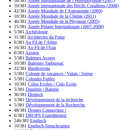
16/381
Année internationale de l’Héliophysique (2007)
10/381
Année internationale des Récifs Coralliens (2008)
42/381
Année Mondiale de l’Astronomie (2009)
10/381
Année Mondiale de la Chimie (2011)
46/381
Année Mondiale de la Physique (2005)
25/381
Année Polaire Internationale (2007-2008)
5/381
Archéologie
11/381
Architectes du Futur
6/381
Au Fil de l’Arbre
16/381
Au Fil de l’Eau
6/381
Azoren
5/381
Baleines Açores
10/381
Baleines Tadoussac
32/381
Biodiversita
5/381
Colonie de vacances / Valais / Suisse
5/381
Colonies Futées
10/381
Colos Ecolos / Colo Ecolo
5/381
Dauphin / Baleine
36/381
Deutsch
5/381
Développement de la recherche
5/381
Développement de la Recherche
48/381
Drones Connection !
6/381
DROPS Expeditionen
246/381
Englisch
10/381
Englisch-Sprachcamps