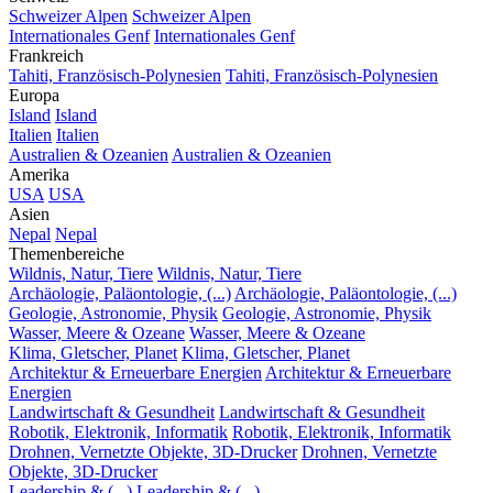
Schweizer Alpen
Schweizer Alpen
Internationales Genf
Internationales Genf
Frankreich
Tahiti, Französisch-Polynesien
Tahiti, Französisch-Polynesien
Europa
Island
Island
Italien
Italien
Australien & Ozeanien
Australien & Ozeanien
Amerika
USA
USA
Asien
Nepal
Nepal
Themenbereiche
Wildnis, Natur, Tiere
Wildnis, Natur, Tiere
Archäologie, Paläontologie, (...)
Archäologie, Paläontologie, (...)
Geologie, Astronomie, Physik
Geologie, Astronomie, Physik
Wasser, Meere & Ozeane
Wasser, Meere & Ozeane
Klima, Gletscher, Planet
Klima, Gletscher, Planet
Architektur & Erneuerbare Energien
Architektur & Erneuerbare
Energien
Landwirtschaft & Gesundheit
Landwirtschaft & Gesundheit
Robotik, Elektronik, Informatik
Robotik, Elektronik, Informatik
Drohnen, Vernetzte Objekte, 3D-Drucker
Drohnen, Vernetzte
Objekte, 3D-Drucker
Leadership & (...)
Leadership & (...)