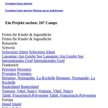
Erweiterte Suche aktiviert
Erweiterte Suche aktiviert (Klicken um zu deaktivieren)
Ein Projekt suchen: 107 Camps
Ferien für Kinder & Jugendliche
Ferien für Kinder & Jugendliche
Reiseziele
Schweiz
Schweizer Alpen
Schweizer Alpen
Lausanne: Am Genfer See
Lausanne: Am Genfer See
Internationales Genf
Internationales Genf
Frankreich
Provence
Provence
Pyrenäen
Pyrenäen
Bretagne, Normandie, La Rochelle
Bretagne, Normandie, La
Rochelle
Baskenland
Baskenland
Vogesen, Vittel, Nancy
Vogesen, Vittel, Nancy
Tahiti, Französisch-Polynesien
Tahiti, Französisch-Polynesien
Europa
Island
Island