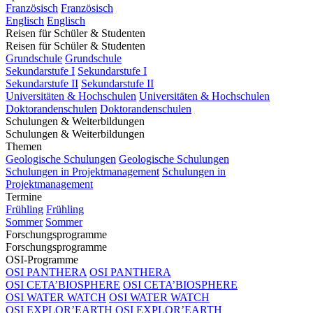
Französisch
Französisch
Englisch
Englisch
Reisen für Schüler & Studenten
Reisen für Schüler & Studenten
Grundschule
Grundschule
Sekundarstufe I
Sekundarstufe I
Sekundarstufe II
Sekundarstufe II
Universitäten & Hochschulen
Universitäten & Hochschulen
Doktorandenschulen
Doktorandenschulen
Schulungen & Weiterbildungen
Schulungen & Weiterbildungen
Themen
Geologische Schulungen
Geologische Schulungen
Schulungen in Projektmanagement
Schulungen in
Projektmanagement
Termine
Frühling
Frühling
Sommer
Sommer
Forschungsprogramme
Forschungsprogramme
OSI-Programme
OSI PANTHERA
OSI PANTHERA
OSI CETA’BIOSPHERE
OSI CETA’BIOSPHERE
OSI WATER WATCH
OSI WATER WATCH
OSI EXPLOR’EARTH
OSI EXPLOR’EARTH