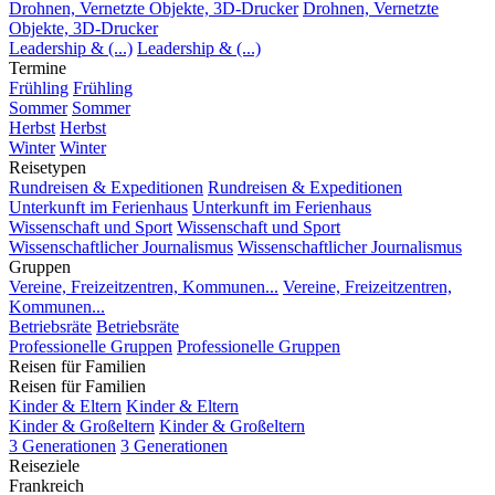
Drohnen, Vernetzte Objekte, 3D-Drucker
Drohnen, Vernetzte
Objekte, 3D-Drucker
Leadership & (...)
Leadership & (...)
Termine
Frühling
Frühling
Sommer
Sommer
Herbst
Herbst
Winter
Winter
Reisetypen
Rundreisen & Expeditionen
Rundreisen & Expeditionen
Unterkunft im Ferienhaus
Unterkunft im Ferienhaus
Wissenschaft und Sport
Wissenschaft und Sport
Wissenschaftlicher Journalismus
Wissenschaftlicher Journalismus
Gruppen
Vereine, Freizeitzentren, Kommunen...
Vereine, Freizeitzentren,
Kommunen...
Betriebsräte
Betriebsräte
Professionelle Gruppen
Professionelle Gruppen
Reisen für Familien
Reisen für Familien
Kinder & Eltern
Kinder & Eltern
Kinder & Großeltern
Kinder & Großeltern
3 Generationen
3 Generationen
Reiseziele
Frankreich