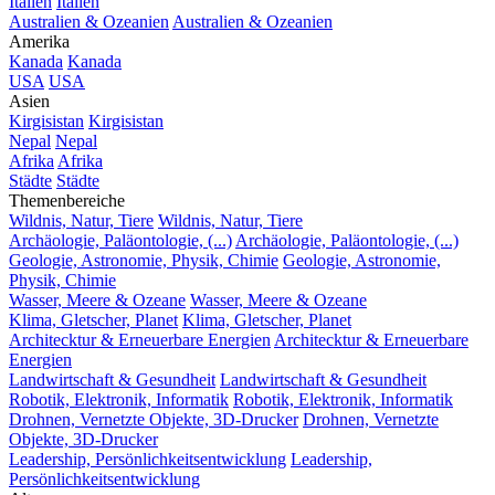
Italien
Italien
Australien & Ozeanien
Australien & Ozeanien
Amerika
Kanada
Kanada
USA
USA
Asien
Kirgisistan
Kirgisistan
Nepal
Nepal
Afrika
Afrika
Städte
Städte
Themenbereiche
Wildnis, Natur, Tiere
Wildnis, Natur, Tiere
Archäologie, Paläontologie, (...)
Archäologie, Paläontologie, (...)
Geologie, Astronomie, Physik, Chimie
Geologie, Astronomie,
Physik, Chimie
Wasser, Meere & Ozeane
Wasser, Meere & Ozeane
Klima, Gletscher, Planet
Klima, Gletscher, Planet
Architecktur & Erneuerbare Energien
Architecktur & Erneuerbare
Energien
Landwirtschaft & Gesundheit
Landwirtschaft & Gesundheit
Robotik, Elektronik, Informatik
Robotik, Elektronik, Informatik
Drohnen, Vernetzte Objekte, 3D-Drucker
Drohnen, Vernetzte
Objekte, 3D-Drucker
Leadership, Persönlichkeitsentwicklung
Leadership,
Persönlichkeitsentwicklung