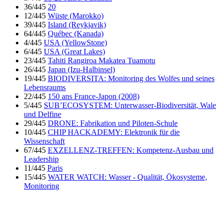
36/445
20
12/445
Wüste (Marokko)
39/445
Island (Reykjavik)
64/445
Québec (Kanada)
4/445
USA (YellowStone)
6/445
USA (Great Lakes)
23/445
Tahiti Rangiroa Makatea Tuamotu
26/445
Japan (Izu-Halbinsel)
19/445
BIODIVERSITA: Monitoring des Wolfes und seines
Lebensraums
22/445
150 ans France-Japon (2008)
5/445
SUB’ECOSYSTEM: Unterwasser-Biodiversität, Wale
und Delfine
29/445
DRONE: Fabrikation und Piloten-Schule
10/445
CHIP HACKADEMY: Elektronik für die
Wissenschaft
67/445
EXZELLENZ-TREFFEN: Kompetenz-Ausbau und
Leadership
11/445
Paris
15/445
WATER WATCH: Wasser - Qualität, Ökosysteme,
Monitoring