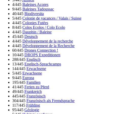
4/445
Baleines Açores
9/445
Baleines Tadoussac
40/445
Biodiversita
5/445
Colonie de vacances / Valais / Suisse
4/445
Colonies Futées
8/445
Colos Ecolos / Colo Ecolo
4/445
Dauphin / Baleine
45/445
Deutsch
4/445
Développement de la recherche
4/445
Développement de la Recherche
60/445
Drones Connection !
10/445
DROPS Expeditionen
288/445
Englisch
13/445
Englisch-Sprachcamps
144/445
Erwachsene
5/445
Erwachsene
9/445
Europa
195/445
Familien
41/445
Ferien zu Pferd
49/445
Frankreich
445/445
Französisch
304/445
Französisch als Fremdsprache
117/445
Frühling
95/445
Géologie