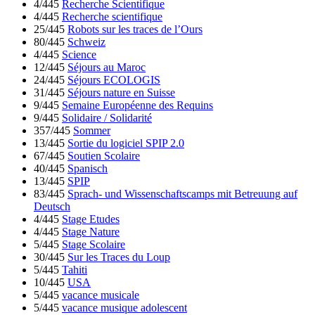
4/445
Recherche Scientifique
4/445
Recherche scientifique
25/445
Robots sur les traces de l’Ours
80/445
Schweiz
4/445
Science
12/445
Séjours au Maroc
24/445
Séjours ECOLOGIS
31/445
Séjours nature en Suisse
9/445
Semaine Européenne des Requins
9/445
Solidaire / Solidarité
357/445
Sommer
13/445
Sortie du logiciel SPIP 2.0
67/445
Soutien Scolaire
40/445
Spanisch
13/445
SPIP
83/445
Sprach- und Wissenschaftscamps mit Betreuung auf
Deutsch
4/445
Stage Etudes
4/445
Stage Nature
5/445
Stage Scolaire
30/445
Sur les Traces du Loup
5/445
Tahiti
10/445
USA
5/445
vacance musicale
5/445
vacance musique adolescent