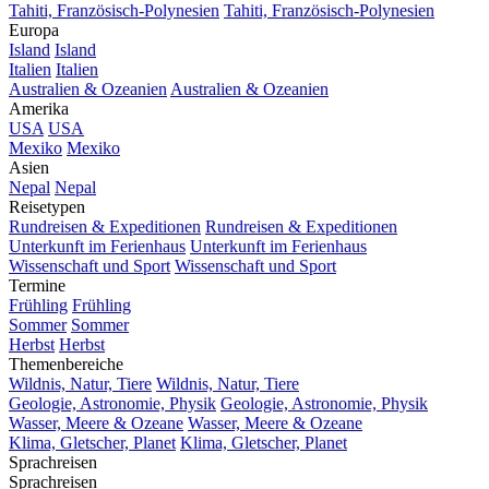
Tahiti, Französisch-Polynesien
Tahiti, Französisch-Polynesien
Europa
Island
Island
Italien
Italien
Australien & Ozeanien
Australien & Ozeanien
Amerika
USA
USA
Mexiko
Mexiko
Asien
Nepal
Nepal
Reisetypen
Rundreisen & Expeditionen
Rundreisen & Expeditionen
Unterkunft im Ferienhaus
Unterkunft im Ferienhaus
Wissenschaft und Sport
Wissenschaft und Sport
Termine
Frühling
Frühling
Sommer
Sommer
Herbst
Herbst
Themenbereiche
Wildnis, Natur, Tiere
Wildnis, Natur, Tiere
Geologie, Astronomie, Physik
Geologie, Astronomie, Physik
Wasser, Meere & Ozeane
Wasser, Meere & Ozeane
Klima, Gletscher, Planet
Klima, Gletscher, Planet
Sprachreisen
Sprachreisen