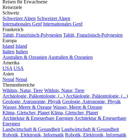
Reisen für Erwachsene
Reiseziele
Schweiz
Schweizer Alpen
Schweizer Alpen
Internationales Genf
Internationales Genf
Frankreich
Tahiti, Französisch-Polynesien
Tahiti, Französisch-Polynesien
Europa
Island
Island
Italien
Italien
Australien & Ozeanien
Australien & Ozeanien
Amerika
USA
USA
Asien
Nepal
Nepal
Themenbereiche
Wildnis, Natur, Tiere
Wildnis, Natur, Tiere
Archäologie, Paläontologie, (...)
Archäologie, Paläontologie, (...)
Geologie, Astronomie, Physik
Geologie, Astronomie, Physik
Wasser, Meere & Ozeane
Wasser, Meere & Ozeane
Klima, Gletscher, Planet
Klima, Gletscher, Planet
Architektur & Erneuerbare Energien
Architektur & Erneuerbare
Energien
Landwirtschaft & Gesundheit
Landwirtschaft & Gesundheit
Robotik, Elektronik, Informatik
Robotik, Elektronik, Informatik