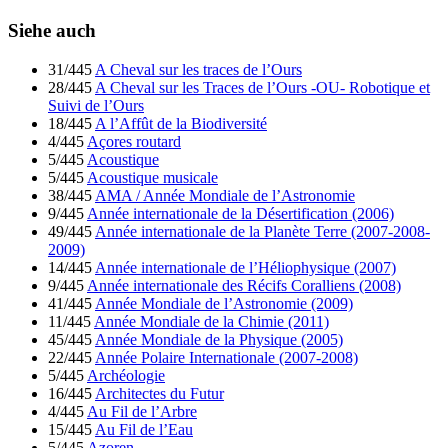
Siehe auch
31/445
A Cheval sur les traces de l’Ours
28/445
A Cheval sur les Traces de l’Ours -OU- Robotique et
Suivi de l’Ours
18/445
A l’Affût de la Biodiversité
4/445
Açores routard
5/445
Acoustique
5/445
Acoustique musicale
38/445
AMA / Année Mondiale de l’Astronomie
9/445
Année internationale de la Désertification (2006)
49/445
Année internationale de la Planète Terre (2007-2008-
2009)
14/445
Année internationale de l’Héliophysique (2007)
9/445
Année internationale des Récifs Coralliens (2008)
41/445
Année Mondiale de l’Astronomie (2009)
11/445
Année Mondiale de la Chimie (2011)
45/445
Année Mondiale de la Physique (2005)
22/445
Année Polaire Internationale (2007-2008)
5/445
Archéologie
16/445
Architectes du Futur
4/445
Au Fil de l’Arbre
15/445
Au Fil de l’Eau
5/445
Azoren