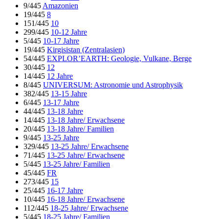
9/445
Amazonien
19/445
8
151/445
10
299/445
10-12 Jahre
5/445
10-17 Jahre
19/445
Kirgisistan (Zentralasien)
54/445
EXPLOR’EARTH: Geologie, Vulkane, Berge
30/445
12
14/445
12 Jahre
8/445
UNIVERSUM: Astronomie und Astrophysik
382/445
13-15 Jahre
6/445
13-17 Jahre
44/445
13-18 Jahre
14/445
13-18 Jahre/ Erwachsene
20/445
13-18 Jahre/ Familien
9/445
13-25 Jahre
329/445
13-25 Jahre/ Erwachsene
71/445
13-25 Jahre/ Erwachsene
5/445
13-25 Jahre/ Familien
45/445
FR
273/445
15
25/445
16-17 Jahre
10/445
16-18 Jahre/ Erwachsene
112/445
18-25 Jahre/ Erwachsene
5/445
18-25 Jahre/ Familien