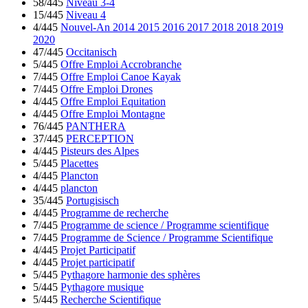
58/445
Niveau 3-4
15/445
Niveau 4
4/445
Nouvel-An 2014 2015 2016 2017 2018 2018 2019
2020
47/445
Occitanisch
5/445
Offre Emploi Accrobranche
7/445
Offre Emploi Canoe Kayak
7/445
Offre Emploi Drones
4/445
Offre Emploi Equitation
4/445
Offre Emploi Montagne
76/445
PANTHERA
37/445
PERCEPTION
4/445
Pisteurs des Alpes
5/445
Placettes
4/445
Plancton
4/445
plancton
35/445
Portugisisch
4/445
Programme de recherche
7/445
Programme de science / Programme scientifique
7/445
Programme de Science / Programme Scientifique
4/445
Projet Participatif
4/445
Projet participatif
5/445
Pythagore harmonie des sphères
5/445
Pythagore musique
5/445
Recherche Scientifique