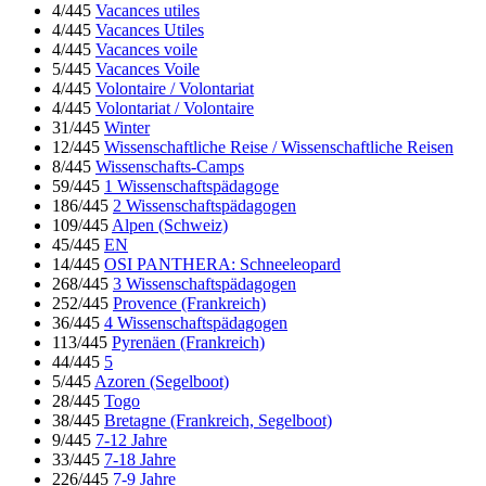
4/445
Vacances utiles
4/445
Vacances Utiles
4/445
Vacances voile
5/445
Vacances Voile
4/445
Volontaire / Volontariat
4/445
Volontariat / Volontaire
31/445
Winter
12/445
Wissenschaftliche Reise / Wissenschaftliche Reisen
8/445
Wissenschafts-Camps
59/445
1 Wissenschaftspädagoge
186/445
2 Wissenschaftspädagogen
109/445
Alpen (Schweiz)
45/445
EN
14/445
OSI PANTHERA: Schneeleopard
268/445
3 Wissenschaftspädagogen
252/445
Provence (Frankreich)
36/445
4 Wissenschaftspädagogen
113/445
Pyrenäen (Frankreich)
44/445
5
5/445
Azoren (Segelboot)
28/445
Togo
38/445
Bretagne (Frankreich, Segelboot)
9/445
7-12 Jahre
33/445
7-18 Jahre
226/445
7-9 Jahre