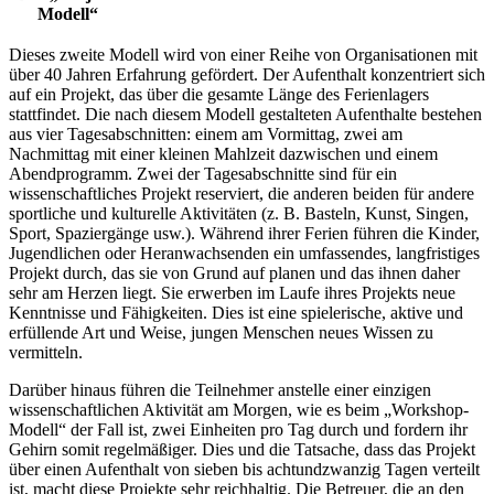
Modell“
Dieses zweite Modell wird von einer Reihe von Organisationen mit
über 40 Jahren Erfahrung gefördert. Der Aufenthalt konzentriert sich
auf ein Projekt, das über die gesamte Länge des Ferienlagers
stattfindet. Die nach diesem Modell gestalteten Aufenthalte bestehen
aus vier Tagesabschnitten: einem am Vormittag, zwei am
Nachmittag mit einer kleinen Mahlzeit dazwischen und einem
Abendprogramm. Zwei der Tagesabschnitte sind für ein
wissenschaftliches Projekt reserviert, die anderen beiden für andere
sportliche und kulturelle Aktivitäten (z. B. Basteln, Kunst, Singen,
Sport, Spaziergänge usw.). Während ihrer Ferien führen die Kinder,
Jugendlichen oder Heranwachsenden ein umfassendes, langfristiges
Projekt durch, das sie von Grund auf planen und das ihnen daher
sehr am Herzen liegt. Sie erwerben im Laufe ihres Projekts neue
Kenntnisse und Fähigkeiten. Dies ist eine spielerische, aktive und
erfüllende Art und Weise, jungen Menschen neues Wissen zu
vermitteln.
Darüber hinaus führen die Teilnehmer anstelle einer einzigen
wissenschaftlichen Aktivität am Morgen, wie es beim „Workshop-
Modell“ der Fall ist, zwei Einheiten pro Tag durch und fordern ihr
Gehirn somit regelmäßiger. Dies und die Tatsache, dass das Projekt
über einen Aufenthalt von sieben bis achtundzwanzig Tagen verteilt
ist, macht diese Projekte sehr reichhaltig. Die Betreuer, die an den