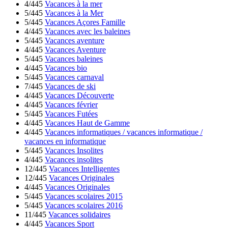
4/445
Vacances à la mer
5/445
Vacances à la Mer
5/445
Vacances Açores Famille
4/445
Vacances avec les baleines
5/445
Vacances aventure
4/445
Vacances Aventure
5/445
Vacances baleines
4/445
Vacances bio
5/445
Vacances carnaval
7/445
Vacances de ski
4/445
Vacances Découverte
4/445
Vacances février
5/445
Vacances Futées
4/445
Vacances Haut de Gamme
4/445
Vacances informatiques / vacances informatique /
vacances en informatique
5/445
Vacances Insolites
4/445
Vacances insolites
12/445
Vacances Intelligentes
12/445
Vacances Originales
4/445
Vacances Originales
5/445
Vacances scolaires 2015
5/445
Vacances scolaires 2016
11/445
Vacances solidaires
4/445
Vacances Sport