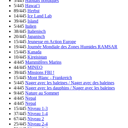
5/445
Habitats nordiques
5/445
Hawai’i
89/445
Herbst
14/445
Ice Land Lab
39/445
Island
5/445
Italien
38/445
Italienisch
20/445
Japanisch
15/445
Jeunesse en Action Europe
19/445
Journée Mondiale des Zones Humides RAMSAR
15/445
Kanada
10/445
Kirgisistan
4/445
Mammifères Marins
44/445
MINEO
39/445
Missions FBI !
15/445
Mont Blanc - Frankreich
5/445
Nager avec les baleines / Nager avec des baleines
4/445
Nager avec les dauphins / Nager avec les baleines
9/445
Nature au Sommet
4/445
Nepal
4/445
Nepal
15/445
Niveau 1-3
37/445
Niveau 1-4
67/445
Niveau 2
25/445
Niveau 2-4