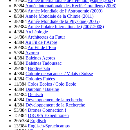
16/384
Année internationale de l’Héliophysique (2007)
8/384
Année internationale des Récifs Coralliens (2008)
38/384
Année Mondiale de l’Astronomie (2009)
8/384
Année Mondiale de la Chimie (2011)
38/384
Année Mondiale de la Physique (2005)
26/384
Année Polaire Internationale (2007-2008)
4/384
Archéologie
14/384
Architectes du Futur
4/384
Au Fil de l’Arbre
20/384
Au Fil de l’Eau
5/384
Azoren
4/384
Baleines Açores
8/384
Baleines Tadoussac
29/384
Biodiversita
4/384
Colonie de vacances / Valais / Suisse
4/384
Colonies Futées
11/384
Colos Ecolos / Colo Ecolo
4/384
Dauphin / Baleine
34/384
Deutsch
4/384
Développement de la recherche
4/384
Développement de la Recherche
53/384
Drones Connection !
15/384
DROPS Expeditionen
265/384
Englisch
13/384
Englisch-Sprachcamps