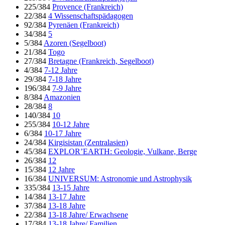
225/384
Provence (Frankreich)
22/384
4 Wissenschaftspädagogen
92/384
Pyrenäen (Frankreich)
34/384
5
5/384
Azoren (Segelboot)
21/384
Togo
27/384
Bretagne (Frankreich, Segelboot)
4/384
7-12 Jahre
29/384
7-18 Jahre
196/384
7-9 Jahre
8/384
Amazonien
28/384
8
140/384
10
255/384
10-12 Jahre
6/384
10-17 Jahre
24/384
Kirgisistan (Zentralasien)
45/384
EXPLOR’EARTH: Geologie, Vulkane, Berge
26/384
12
15/384
12 Jahre
16/384
UNIVERSUM: Astronomie und Astrophysik
335/384
13-15 Jahre
14/384
13-17 Jahre
37/384
13-18 Jahre
22/384
13-18 Jahre/ Erwachsene
17/384
13-18 Jahre/ Familien