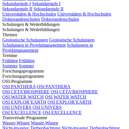
Sekundarstufe I
Sekundarstufe I
Sekundarstufe II
Sekundarstufe II
Universitäten & Hochschulen
Universitäten & Hochschulen
Doktorandenschulen
Doktorandenschulen
Schulungen & Weiterbildungen
Schulungen & Weiterbildungen
Themen
Geologische Schulungen
Geologische Schulungen
Schulungen in Projektmanagement
Schulungen in
Projektmanagement
Termine
Frühling
Frühling
Sommer
Sommer
Forschungsprogramme
Forschungsprogramme
OSI-Programme
OSI PANTHERA
OSI PANTHERA
OSI CETA’BIOSPHERE
OSI CETA’BIOSPHERE
OSI WATER WATCH
OSI WATER WATCH
OSI EXPLOR’EARTH
OSI EXPLOR’EARTH
OSI UNIVERS
OSI UNIVERS
OSI EXCELLENCE
OSI EXCELLENCE
Transversale Programme
Wasser-Wissen
Wasser-Wissen
Nicht-invasive Tierbeobachtung
Nicht-invasive Tierbeobachtung