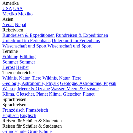
Amerika
USA
USA
Mexiko
Mexiko
Asien
Nepal
Nepal
Reisetypen
Rundreisen & Expeditionen
Rundreisen & Expeditionen
Unterkunft im Ferienhaus
Unterkunft im Ferienhaus
Wissenschaft und Sport
Wissenschaft und Sport
Termine
Frühling
Frühling
Sommer
Sommer
Herbst
Herbst
Themenbereiche
Wildnis, Natur, Tiere
Wildnis, Natur, Tiere
Geologie, Astronomie, Physik
Geologie, Astronomie, Physik
Wasser, Meere & Ozeane
Wasser, Meere & Ozeane
Klima, Gletscher, Planet
Klima, Gletscher, Planet
Sprachreisen
Sprachreisen
Französisch
Französisch
Englisch
Englisch
Reisen für Schüler & Studenten
Reisen für Schüler & Studenten
Grundschule
Grundschule