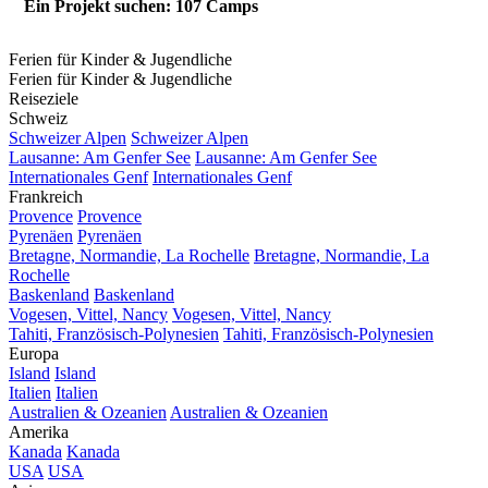
Ein Projekt suchen: 107 Camps
Ferien für Kinder & Jugendliche
Ferien für Kinder & Jugendliche
Reiseziele
Schweiz
Schweizer Alpen
Schweizer Alpen
Lausanne: Am Genfer See
Lausanne: Am Genfer See
Internationales Genf
Internationales Genf
Frankreich
Provence
Provence
Pyrenäen
Pyrenäen
Bretagne, Normandie, La Rochelle
Bretagne, Normandie, La
Rochelle
Baskenland
Baskenland
Vogesen, Vittel, Nancy
Vogesen, Vittel, Nancy
Tahiti, Französisch-Polynesien
Tahiti, Französisch-Polynesien
Europa
Island
Island
Italien
Italien
Australien & Ozeanien
Australien & Ozeanien
Amerika
Kanada
Kanada
USA
USA