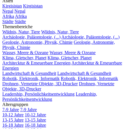
Asien
Kirgisistan
Kirgisistan
Nepal
Nepal
Afrika
Afrika
Städte
Städte
Themenbereiche
Wildnis, Natur, Tiere
Wildnis, Natur, Tiere
Archäologie, Paläontologie, (...)
Archäologie, Paläontologie, (...)
Geologie, Astronomie, Physik, Chimie
Geologie, Astronomie,
Physik, Chimie
Wasser, Meere & Ozeane
Wasser, Meere & Ozeane
Klima, Gletscher, Planet
Klima, Gletscher, Planet
Architecktur & Erneuerbare Energien
Architecktur & Erneuerbare
Energien
Landwirtschaft & Gesundheit
Landwirtschaft & Gesundheit
Robotik, Elektronik, Informatik
Robotik, Elektronik, Informatik
Drohnen, Vernetzte Objekte, 3D-Drucker
Drohnen, Vernetzte
Objekte, 3D-Drucker
Leadership, Persönlichkeitsentwicklung
Leadership,
Persönlichkeitsentwicklung
Altersgruppen
7-9 Jahre
7-9 Jahre
10-12 Jahre
10-12 Jahre
13-15 Jahre
13-15 Jahre
16-18 Jahre
16-18 Jahre