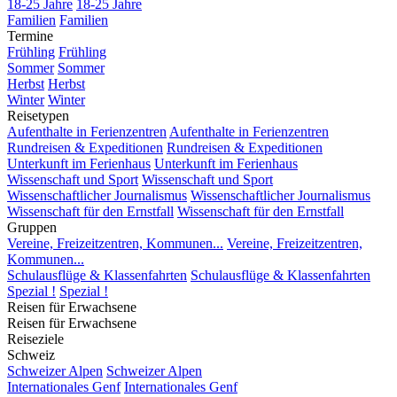
18-25 Jahre
18-25 Jahre
Familien
Familien
Termine
Frühling
Frühling
Sommer
Sommer
Herbst
Herbst
Winter
Winter
Reisetypen
Aufenthalte in Ferienzentren
Aufenthalte in Ferienzentren
Rundreisen & Expeditionen
Rundreisen & Expeditionen
Unterkunft im Ferienhaus
Unterkunft im Ferienhaus
Wissenschaft und Sport
Wissenschaft und Sport
Wissenschaftlicher Journalismus
Wissenschaftlicher Journalismus
Wissenschaft für den Ernstfall
Wissenschaft für den Ernstfall
Gruppen
Vereine, Freizeitzentren, Kommunen...
Vereine, Freizeitzentren,
Kommunen...
Schulausflüge & Klassenfahrten
Schulausflüge & Klassenfahrten
Spezial !
Spezial !
Reisen für Erwachsene
Reisen für Erwachsene
Reiseziele
Schweiz
Schweizer Alpen
Schweizer Alpen
Internationales Genf
Internationales Genf