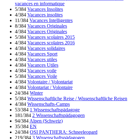
vacances en informatique
5/384
Vacances Insolites
4/384
Vacances insolites
11/384
Vacances Intelligentes
8/384
Vacances Originales
4/384
Vacances Originales
5/384
Vacances scolaires 2015
4/384
Vacances scolaires 2016
4/384
Vacances solidaires
4/384
Vacances Sport
4/384
Vacances utiles
4/384
Vacances Utiles
4/384
Vacances voile
5/384
Vacances Voile
4/384
Volontaire / Volontariat
4/384
Volontariat / Volontaire
24/384
Winter
5/384
Wissenschaftliche Reise / Wissenschaftliche Reisen
4/384
Wissenschafts-Camps
53/384
1 Wissenschaftspädagoge
181/384
2 Wissenschaftspädagogen
94/384
Alpen (Schweiz)
35/384
EN
24/384
OSI PANTHERA: Schneeleopard
219/384
3 Wissenschaftspädagogen