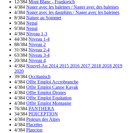
12/384
Mont Blanc - Frankreich
4/384
Nager avec les baleines / Nager avec des baleines
4/384
Nager avec les dauphins / Nager avec les baleines
8/384
Nature au Sommet
9/384
Nepal
9/384
Nepal
4/384
Niveau 1-3
44/384
Niveau 1-4
88/384
Niveau 2
31/384
Niveau 2-4
63/384
Niveau 3-4
20/384
Niveau 4
4/384
Nouvel-An 2014 2015 2016 2017 2018 2018 2019
2020
39/384
Occitanisch
4/384
Offre Emploi Accrobranche
4/384
Offre Emploi Canoe Kayak
4/384
Offre Emploi Drones
4/384
Offre Emploi Equitation
4/384
Offre Emploi Montagne
76/384
PANTHERA
34/384
PERCEPTION
4/384
Pisteurs des Alpes
4/384
Placettes
4/384
Plancton