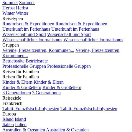
Sommer
Sommer
Herbst
Herbst
Winter
Winter
Reisetypen
Rundreisen & Expeditionen
Rundreisen & Expeditionen
Unterkunft im Ferienhaus
Unterkunft im Ferienhaus
Wissenschaft und Sport
Wissenschaft und Sport
Wissenschaftlicher Journalismus
Wissenschaftlicher Journalismus
Gruppen
Vereine, Freizeitzentren, Kommunen...
Vereine, Freizeitzentren,
Kommunen...
Betriebsräte
Betriebsräte
Professionelle Gruppen
Professionelle Gruppen
Reisen für Familien
Reisen für Familien
Kinder & Eltern
Kinder & Eltern
Kinder & Großeltern
Kinder & Großeltern
3 Generationen
3 Generationen
Reiseziele
Frankreich
Tahiti, Französisch-Polynesien
Tahiti, Französisch-Polynesien
Europa
Island
Island
Italien
Italien
Australien & Ozeanien
Australien & Ozeanien