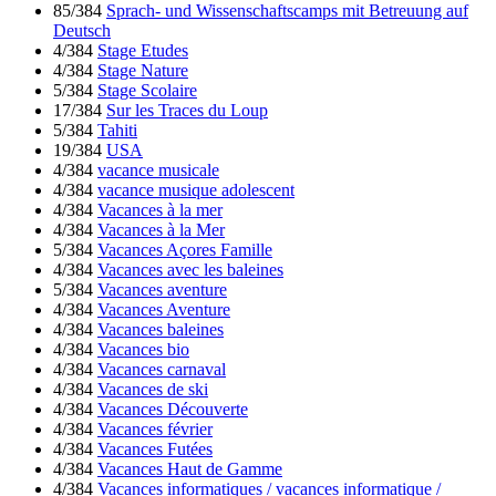
85/384
Sprach- und Wissenschaftscamps mit Betreuung auf
Deutsch
4/384
Stage Etudes
4/384
Stage Nature
5/384
Stage Scolaire
17/384
Sur les Traces du Loup
5/384
Tahiti
19/384
USA
4/384
vacance musicale
4/384
vacance musique adolescent
4/384
Vacances à la mer
4/384
Vacances à la Mer
5/384
Vacances Açores Famille
4/384
Vacances avec les baleines
5/384
Vacances aventure
4/384
Vacances Aventure
4/384
Vacances baleines
4/384
Vacances bio
4/384
Vacances carnaval
4/384
Vacances de ski
4/384
Vacances Découverte
4/384
Vacances février
4/384
Vacances Futées
4/384
Vacances Haut de Gamme
4/384
Vacances informatiques / vacances informatique /