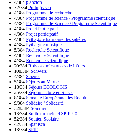
4/384
plancton
32/384
Portugisisch
4/384
Programme de recherche
4/384
Programme de science / Programme scientifique
4/384
Programme de Science / Programme Scientifique
4/384
Projet Participatif
4/384
Projet participatif
4/384
Pythagore harmonie des sphères
4/384
Pythagore musique
5/384
Recherche Scientifique
4/384
Recherche Scientifique
4/384
Recherche scientifique
20/384
Robots sur les traces de l’Ours
108/384
Schweiz
4/384
Science
5/384
Séjours au Maroc
18/384
Séjours ECOLOGIS
25/384
Séjours nature en Suisse
8/384
Semaine Européenne des Requins
9/384
Solidaire / Solidarité
328/384
Sommer
13/384
Sortie du logiciel SPIP 2.0
52/384
Soutien Scolaire
42/384
Spanisch
13/384
SPIP