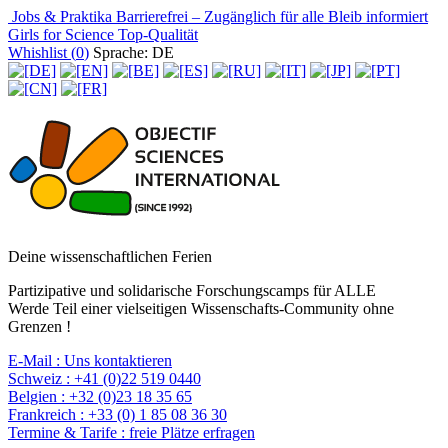
Jobs & Praktika
Barrierefrei – Zugänglich für alle
Bleib informiert
Girls for Science
Top-Qualität
Whishlist (
0
)
Sprache: DE
Deine wissenschaftlichen Ferien
Partizipative und solidarische Forschungscamps für ALLE
Werde Teil einer vielseitigen Wissenschafts-Community ohne
Grenzen !
E-Mail :
Uns kontaktieren
Schweiz :
+41 (0)22 519 0440
Belgien :
+32 (0)23 18 35 65
Frankreich :
+33 (0) 1 85 08 36 30
Termine & Tarife :
freie Plätze erfragen