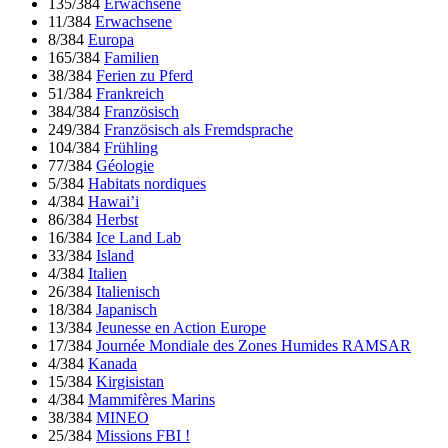
135/384
Erwachsene
11/384
Erwachsene
8/384
Europa
165/384
Familien
38/384
Ferien zu Pferd
51/384
Frankreich
384/384
Französisch
249/384
Französisch als Fremdsprache
104/384
Frühling
77/384
Géologie
5/384
Habitats nordiques
4/384
Hawai’i
86/384
Herbst
16/384
Ice Land Lab
33/384
Island
4/384
Italien
26/384
Italienisch
18/384
Japanisch
13/384
Jeunesse en Action Europe
17/384
Journée Mondiale des Zones Humides RAMSAR
4/384
Kanada
15/384
Kirgisistan
4/384
Mammifères Marins
38/384
MINEO
25/384
Missions FBI !