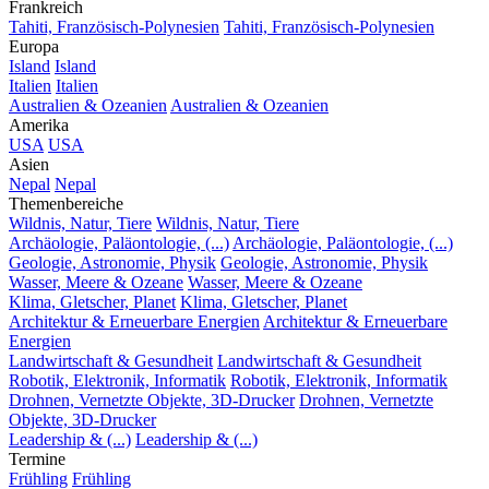
Frankreich
Tahiti, Französisch-Polynesien
Tahiti, Französisch-Polynesien
Europa
Island
Island
Italien
Italien
Australien & Ozeanien
Australien & Ozeanien
Amerika
USA
USA
Asien
Nepal
Nepal
Themenbereiche
Wildnis, Natur, Tiere
Wildnis, Natur, Tiere
Archäologie, Paläontologie, (...)
Archäologie, Paläontologie, (...)
Geologie, Astronomie, Physik
Geologie, Astronomie, Physik
Wasser, Meere & Ozeane
Wasser, Meere & Ozeane
Klima, Gletscher, Planet
Klima, Gletscher, Planet
Architektur & Erneuerbare Energien
Architektur & Erneuerbare
Energien
Landwirtschaft & Gesundheit
Landwirtschaft & Gesundheit
Robotik, Elektronik, Informatik
Robotik, Elektronik, Informatik
Drohnen, Vernetzte Objekte, 3D-Drucker
Drohnen, Vernetzte
Objekte, 3D-Drucker
Leadership & (...)
Leadership & (...)
Termine
Frühling
Frühling