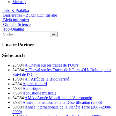
Sitemap
Jobs & Praktika
Barrierefrei – Zugänglich für alle
Bleib informiert
Girls for Science
Top-Qualität
Unsere Partner
Siehe auch
23/384
A Cheval sur les traces de l’Ours
24/384
A Cheval sur les Traces de l’Ours -OU- Robotique et
Suivi de l’Ours
13/384
A l’Affût de la Biodiversité
4/384
Açores routard
4/384
Acoustique
4/384
Acoustique musicale
34/384
AMA / Année Mondiale de l’Astronomie
8/384
Année internationale de la Désertification (2006)
50/384
Année internationale de la Planète Terre (2007-2008-
2009)