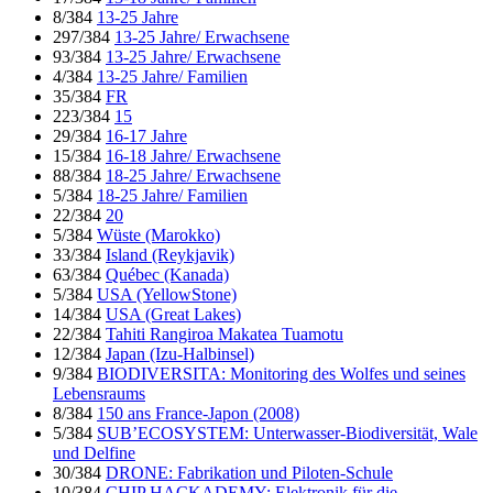
8/384
13-25 Jahre
297/384
13-25 Jahre/ Erwachsene
93/384
13-25 Jahre/ Erwachsene
4/384
13-25 Jahre/ Familien
35/384
FR
223/384
15
29/384
16-17 Jahre
15/384
16-18 Jahre/ Erwachsene
88/384
18-25 Jahre/ Erwachsene
5/384
18-25 Jahre/ Familien
22/384
20
5/384
Wüste (Marokko)
33/384
Island (Reykjavik)
63/384
Québec (Kanada)
5/384
USA (YellowStone)
14/384
USA (Great Lakes)
22/384
Tahiti Rangiroa Makatea Tuamotu
12/384
Japan (Izu-Halbinsel)
9/384
BIODIVERSITA: Monitoring des Wolfes und seines
Lebensraums
8/384
150 ans France-Japon (2008)
5/384
SUB’ECOSYSTEM: Unterwasser-Biodiversität, Wale
und Delfine
30/384
DRONE: Fabrikation und Piloten-Schule
10/384
CHIP HACKADEMY: Elektronik für die