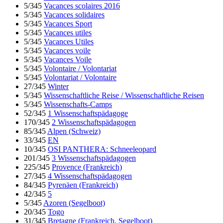
5/345
Vacances scolaires 2016
5/345
Vacances solidaires
5/345
Vacances Sport
5/345
Vacances utiles
5/345
Vacances Utiles
5/345
Vacances voile
5/345
Vacances Voile
5/345
Volontaire / Volontariat
5/345
Volontariat / Volontaire
27/345
Winter
5/345
Wissenschaftliche Reise / Wissenschaftliche Reisen
5/345
Wissenschafts-Camps
52/345
1 Wissenschaftspädagoge
170/345
2 Wissenschaftspädagogen
85/345
Alpen (Schweiz)
33/345
EN
10/345
OSI PANTHERA: Schneeleopard
201/345
3 Wissenschaftspädagogen
225/345
Provence (Frankreich)
27/345
4 Wissenschaftspädagogen
84/345
Pyrenäen (Frankreich)
42/345
5
5/345
Azoren (Segelboot)
20/345
Togo
31/345
Bretagne (Frankreich, Segelboot)