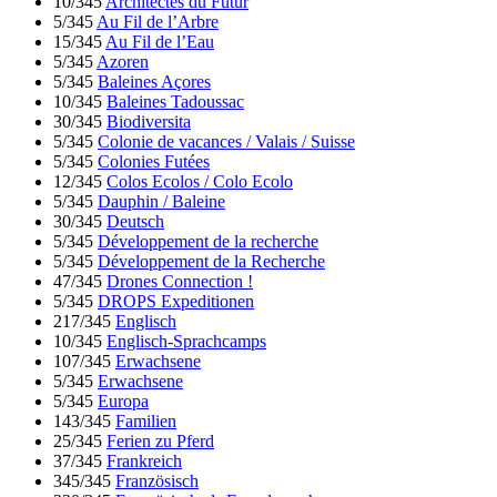
10/345
Architectes du Futur
5/345
Au Fil de l’Arbre
15/345
Au Fil de l’Eau
5/345
Azoren
5/345
Baleines Açores
10/345
Baleines Tadoussac
30/345
Biodiversita
5/345
Colonie de vacances / Valais / Suisse
5/345
Colonies Futées
12/345
Colos Ecolos / Colo Ecolo
5/345
Dauphin / Baleine
30/345
Deutsch
5/345
Développement de la recherche
5/345
Développement de la Recherche
47/345
Drones Connection !
5/345
DROPS Expeditionen
217/345
Englisch
10/345
Englisch-Sprachcamps
107/345
Erwachsene
5/345
Erwachsene
5/345
Europa
143/345
Familien
25/345
Ferien zu Pferd
37/345
Frankreich
345/345
Französisch