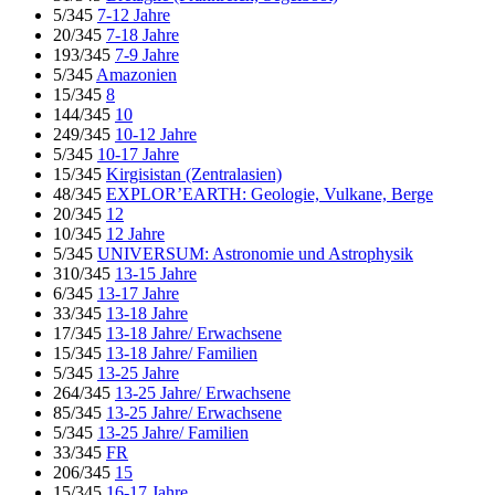
5/345
7-12 Jahre
20/345
7-18 Jahre
193/345
7-9 Jahre
5/345
Amazonien
15/345
8
144/345
10
249/345
10-12 Jahre
5/345
10-17 Jahre
15/345
Kirgisistan (Zentralasien)
48/345
EXPLOR’EARTH: Geologie, Vulkane, Berge
20/345
12
10/345
12 Jahre
5/345
UNIVERSUM: Astronomie und Astrophysik
310/345
13-15 Jahre
6/345
13-17 Jahre
33/345
13-18 Jahre
17/345
13-18 Jahre/ Erwachsene
15/345
13-18 Jahre/ Familien
5/345
13-25 Jahre
264/345
13-25 Jahre/ Erwachsene
85/345
13-25 Jahre/ Erwachsene
5/345
13-25 Jahre/ Familien
33/345
FR
206/345
15
15/345
16-17 Jahre