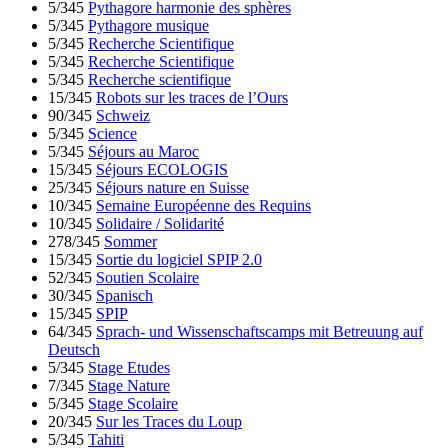
5/345
Pythagore harmonie des sphères
5/345
Pythagore musique
5/345
Recherche Scientifique
5/345
Recherche Scientifique
5/345
Recherche scientifique
15/345
Robots sur les traces de l’Ours
90/345
Schweiz
5/345
Science
5/345
Séjours au Maroc
15/345
Séjours ECOLOGIS
25/345
Séjours nature en Suisse
10/345
Semaine Européenne des Requins
10/345
Solidaire / Solidarité
278/345
Sommer
15/345
Sortie du logiciel SPIP 2.0
52/345
Soutien Scolaire
30/345
Spanisch
15/345
SPIP
64/345
Sprach- und Wissenschaftscamps mit Betreuung auf
Deutsch
5/345
Stage Etudes
7/345
Stage Nature
5/345
Stage Scolaire
20/345
Sur les Traces du Loup
5/345
Tahiti