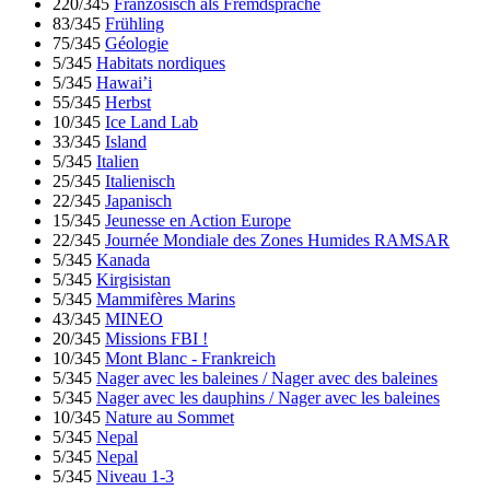
220/345
Französisch als Fremdsprache
83/345
Frühling
75/345
Géologie
5/345
Habitats nordiques
5/345
Hawai’i
55/345
Herbst
10/345
Ice Land Lab
33/345
Island
5/345
Italien
25/345
Italienisch
22/345
Japanisch
15/345
Jeunesse en Action Europe
22/345
Journée Mondiale des Zones Humides RAMSAR
5/345
Kanada
5/345
Kirgisistan
5/345
Mammifères Marins
43/345
MINEO
20/345
Missions FBI !
10/345
Mont Blanc - Frankreich
5/345
Nager avec les baleines / Nager avec des baleines
5/345
Nager avec les dauphins / Nager avec les baleines
10/345
Nature au Sommet
5/345
Nepal
5/345
Nepal
5/345
Niveau 1-3