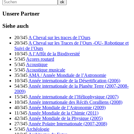
Unsere Partner
Siehe auch
20/345
A Cheval sur les traces de l’Ours
20/345
A Cheval sur les Traces de l’Ours -OU- Robotique et
Suivi de l’Ours
10/345
A l’Affût de la Biodiversité
5/345
Açores routard
5/345
Acoustique
5/345
Acoustique musicale
35/345
AMA / Année Mondiale de l’Astronomie
10/345
Année internationale de la Désertification (2006)
54/345
Année internationale de la Planète Terre (2007-2008-
2009)
15/345
Année internationale de l’Héliophysique (2007)
10/345
Année internationale des Récifs Coralliens (2008)
40/345
Année Mondiale de l’Astronomie (2009)
11/345
Année Mondiale de la Chimie (2011)
42/345
Année Mondiale de la Physique (2005)
27/345
Année Polaire Internationale (2007-2008)
5/345
Archéologie