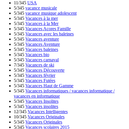
11/345
USA
5/345
vacance musicale
5/345
vacance musique adolescent
5/345
Vacances à la mer
5/345
Vacances à la Mer
5/345
Vacances Açores Famille
5/345
Vacances avec les baleines
5/345
Vacances aventure
5/345
Vacances Aventure
5/345
Vacances baleines
5/345
Vacances bio
5/345
Vacances carnaval
7/345
Vacances de ski
5/345
Vacances Découverte
5/345
Vacances février
5/345
Vacances Futées
5/345
Vacances Haut de Gamme
5/345
Vacances informatiques / vacances informatique /
vacances en informatique
5/345
Vacances Insolites
5/345
Vacances insolites
12/345
Vacances Intelligentes
10/345
Vacances Originales
5/345
Vacances Originales
5/345
Vacances scolaires 2015