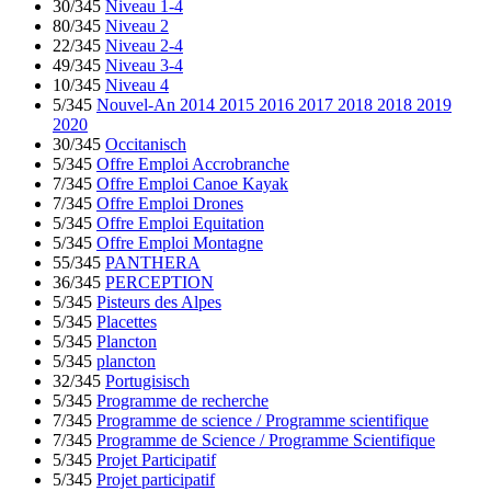
30/345
Niveau 1-4
80/345
Niveau 2
22/345
Niveau 2-4
49/345
Niveau 3-4
10/345
Niveau 4
5/345
Nouvel-An 2014 2015 2016 2017 2018 2018 2019
2020
30/345
Occitanisch
5/345
Offre Emploi Accrobranche
7/345
Offre Emploi Canoe Kayak
7/345
Offre Emploi Drones
5/345
Offre Emploi Equitation
5/345
Offre Emploi Montagne
55/345
PANTHERA
36/345
PERCEPTION
5/345
Pisteurs des Alpes
5/345
Placettes
5/345
Plancton
5/345
plancton
32/345
Portugisisch
5/345
Programme de recherche
7/345
Programme de science / Programme scientifique
7/345
Programme de Science / Programme Scientifique
5/345
Projet Participatif
5/345
Projet participatif