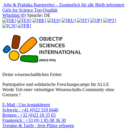
Jobs & Praktika
Barrierefrei – Zugänglich für alle
Bleib informiert
Girls for Science
Top-Qualität
Whishlist (
0
)
Sprache: DE
Deine wissenschaftlichen Ferien
Partizipative und solidarische Forschungscamps für ALLE
Werde Teil einer vielseitigen Wissenschafts-Community ohne
Grenzen !
E-Mail :
Uns kontaktieren
Schweiz :
+41 (0)22 519 0440
Belgien :
+32 (0)23 18 35 65
Frankreich :
+33 (0) 1 85 08 36 30
Termine & Tarife :
freie Plätze erfragen