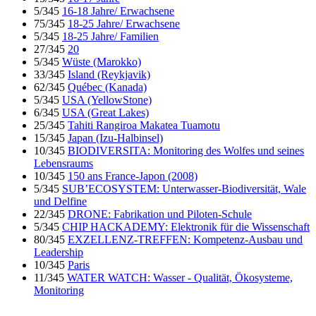
5/345
16-18 Jahre/ Erwachsene
75/345
18-25 Jahre/ Erwachsene
5/345
18-25 Jahre/ Familien
27/345
20
5/345
Wüste (Marokko)
33/345
Island (Reykjavik)
62/345
Québec (Kanada)
5/345
USA (YellowStone)
6/345
USA (Great Lakes)
25/345
Tahiti Rangiroa Makatea Tuamotu
15/345
Japan (Izu-Halbinsel)
10/345
BIODIVERSITA: Monitoring des Wolfes und seines
Lebensraums
10/345
150 ans France-Japon (2008)
5/345
SUB’ECOSYSTEM: Unterwasser-Biodiversität, Wale
und Delfine
22/345
DRONE: Fabrikation und Piloten-Schule
5/345
CHIP HACKADEMY: Elektronik für die Wissenschaft
80/345
EXZELLENZ-TREFFEN: Kompetenz-Ausbau und
Leadership
10/345
Paris
11/345
WATER WATCH: Wasser - Qualität, Ökosysteme,
Monitoring