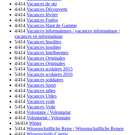
4/414
Vacances de ski
4/414
Vacances Découverte
4/414
Vacances février
4/414
Vacances Futées
4/414
Vacances Haut de Gamme
4/414
Vacances informatiques / vacances informatique /
vacances en informatique
5/414
Vacances Insolites
4/414
Vacances insolites
8/414
Vacances Intelligentes
8/414
Vacances Originales
4/414
Vacances Originales
5/414
Vacances scolaires 2015
5/414
Vacances scolaires 2016
4/414
Vacances solidaires
4/414
Vacances Sport
4/414
Vacances utiles
4/414
Vacances Utiles
4/414
Vacances voile
5/414
Vacances Voile
4/414
Volontaire / Volontariat
4/414
Volontariat / Volontaire
34/414
Winter
5/414
Wissenschaftliche Reise / Wissenschaftliche Reisen
4/414
Wissenschafts-Camps