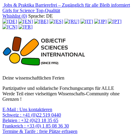
Jobs & Praktika
Barrierefrei – Zugänglich für alle
Bleib informiert
Girls for Science
Top-Qualität
Whishlist (
0
)
Sprache: DE
Deine wissenschaftlichen Ferien
Partizipative und solidarische Forschungscamps für ALLE
Werde Teil einer vielseitigen Wissenschafts-Community ohne
Grenzen !
E-Mail :
Uns kontaktieren
Schweiz :
+41 (0)22 519 0440
Belgien :
+32 (0)23 18 35 65
Frankreich :
+33 (0) 1 85 08 36 30
Termine & Tarife :
freie Plätze erfragen