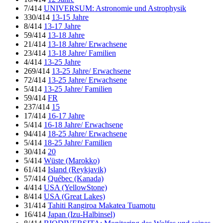
7/414
UNIVERSUM: Astronomie und Astrophysik
330/414
13-15 Jahre
8/414
13-17 Jahre
59/414
13-18 Jahre
21/414
13-18 Jahre/ Erwachsene
23/414
13-18 Jahre/ Familien
4/414
13-25 Jahre
269/414
13-25 Jahre/ Erwachsene
72/414
13-25 Jahre/ Erwachsene
5/414
13-25 Jahre/ Familien
59/414
FR
237/414
15
17/414
16-17 Jahre
5/414
16-18 Jahre/ Erwachsene
94/414
18-25 Jahre/ Erwachsene
5/414
18-25 Jahre/ Familien
30/414
20
5/414
Wüste (Marokko)
61/414
Island (Reykjavik)
57/414
Québec (Kanada)
4/414
USA (YellowStone)
8/414
USA (Great Lakes)
31/414
Tahiti Rangiroa Makatea Tuamotu
16/414
Japan (Izu-Halbinsel)