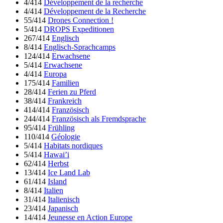
4/414
Développement de la recherche
4/414
Développement de la Recherche
55/414
Drones Connection !
5/414
DROPS Expeditionen
267/414
Englisch
8/414
Englisch-Sprachcamps
124/414
Erwachsene
5/414
Erwachsene
4/414
Europa
175/414
Familien
28/414
Ferien zu Pferd
38/414
Frankreich
414/414
Französisch
244/414
Französisch als Fremdsprache
95/414
Frühling
110/414
Géologie
5/414
Habitats nordiques
5/414
Hawai’i
62/414
Herbst
13/414
Ice Land Lab
61/414
Island
8/414
Italien
31/414
Italienisch
23/414
Japanisch
14/414
Jeunesse en Action Europe