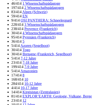
46/414
1 Wissenschaftspädagoge
197/414
2 Wissenschaftspädagogen
83/414
Alpen (Schweiz)
59/414
EN
9/414
OSI PANTHERA: Schneeleopard
228/414
3 Wissenschaftspädagogen
238/414
Provence (Frankreich)
30/414
4 Wissenschaftspädagogen
95/414
Pyrenäen (Frankreich)
36/414
5
5/414
Azoren (Segelboot)
30/414
Togo
30/414
Bretagne (Frankreich, Segelboot)
5/414
7-12 Jahre
23/414
7-18 Jahre
199/414
7-9 Jahre
5/414
Amazonien
17/414
8
168/414
10
284/414
10-12 Jahre
4/414
10-17 Jahre
14/414
Kirgisistan (Zentralasien)
81/414
EXPLOR’EARTH: Geologie, Vulkane, Berge
23/414
12
10/414
12 Jahre