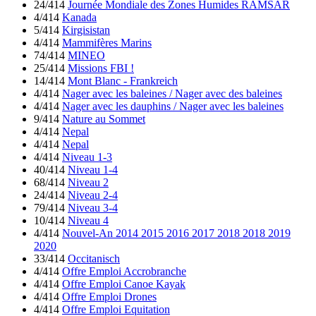
24/414
Journée Mondiale des Zones Humides RAMSAR
4/414
Kanada
5/414
Kirgisistan
4/414
Mammifères Marins
74/414
MINEO
25/414
Missions FBI !
14/414
Mont Blanc - Frankreich
4/414
Nager avec les baleines / Nager avec des baleines
4/414
Nager avec les dauphins / Nager avec les baleines
9/414
Nature au Sommet
4/414
Nepal
4/414
Nepal
4/414
Niveau 1-3
40/414
Niveau 1-4
68/414
Niveau 2
24/414
Niveau 2-4
79/414
Niveau 3-4
10/414
Niveau 4
4/414
Nouvel-An 2014 2015 2016 2017 2018 2018 2019
2020
33/414
Occitanisch
4/414
Offre Emploi Accrobranche
4/414
Offre Emploi Canoe Kayak
4/414
Offre Emploi Drones
4/414
Offre Emploi Equitation