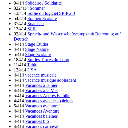
9/414
Solidaire / Solidarité
322/414
Sommer
13/414
Sortie du logiciel SPIP 2.0
54/414
Soutien Scolaire
37/414
Spanisch
13/414
SPIP
92/414
Sprach- und Wissenschaftscamps mit Betreuung auf
Deutsch
4/414
Stage Etudes
4/414
Stage Nature
5/414
Stage Scolaire
18/414
Sur les Traces du Loup
11/414
Tahiti
12/414
USA
4/414
vacance musicale
4/414
vacance musique adolescent
4/414
Vacances à la mer
4/414
Vacances à la Mer
5/414
Vacances Açores Famille
4/414
Vacances avec les baleines
5/414
Vacances aventure
4/414
Vacances Aventure
4/414
Vacances baleines
4/414
Vacances bio
4/414
Vacances carnaval