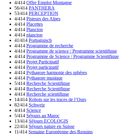
4/414
Offre Emploi Montagne
56/414
PANTHERA
53/414
PERCEPTION
4/414
Pisteurs des Alpes
4/414
Placettes
4/414
Plancton
4/414
plancton
41/414
Portugisisch
4/414
Programme de recherche
4/414
Programme de science / Programme scientifique
4/414
Programme de Science / Programme Scientifique
4/414
Projet Participatif
4/414
Projet participatif
4/414
Pythagore harmonie des sphères
4/414
Pythagore musique
5/414
Recherche Scientifique
4/414
Recherche Scientifique
4/414
Recherche scientifique
14/414
Robots sur les traces de l’Ours
82/414
Schweiz
4/414
Science
5/414
Séjours au Maroc
13/414
Séjours ECOLOGIS
22/414
Séjours nature en Suisse
11/414
Semaine Européenne des Requins