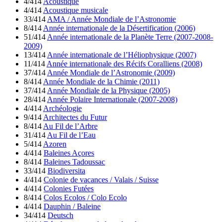
4/414
Acoustique
4/414
Acoustique musicale
33/414
AMA / Année Mondiale de l’Astronomie
8/414
Année internationale de la Désertification (2006)
51/414
Année internationale de la Planète Terre (2007-2008-
2009)
13/414
Année internationale de l’Héliophysique (2007)
11/414
Année internationale des Récifs Coralliens (2008)
37/414
Année Mondiale de l’Astronomie (2009)
8/414
Année Mondiale de la Chimie (2011)
37/414
Année Mondiale de la Physique (2005)
28/414
Année Polaire Internationale (2007-2008)
4/414
Archéologie
9/414
Architectes du Futur
8/414
Au Fil de l’Arbre
31/414
Au Fil de l’Eau
5/414
Azoren
4/414
Baleines Açores
8/414
Baleines Tadoussac
33/414
Biodiversita
4/414
Colonie de vacances / Valais / Suisse
4/414
Colonies Futées
8/414
Colos Ecolos / Colo Ecolo
4/414
Dauphin / Baleine
34/414
Deutsch