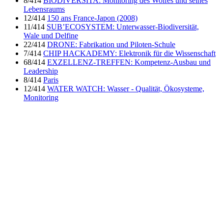
8/414
BIODIVERSITA: Monitoring des Wolfes und seines
Lebensraums
12/414
150 ans France-Japon (2008)
11/414
SUB’ECOSYSTEM: Unterwasser-Biodiversität,
Wale und Delfine
22/414
DRONE: Fabrikation und Piloten-Schule
7/414
CHIP HACKADEMY: Elektronik für die Wissenschaft
68/414
EXZELLENZ-TREFFEN: Kompetenz-Ausbau und
Leadership
8/414
Paris
12/414
WATER WATCH: Wasser - Qualität, Ökosysteme,
Monitoring