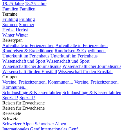
18-25 Jahre
18-25 Jahre
Familien
Familien
Termine
Frühling
Frühling
Sommer
Sommer
Herbst
Herbst
Winter
Winter
Reisetypen
Aufenthalte in Ferienzentren
Aufenthalte in Ferienzentren
Rundreisen & Expeditionen
Rundreisen & Expeditionen
Unterkunft im Ferienhaus
Unterkunft im Ferienhaus
Wissenschaft und Sport
Wissenschaft und Sport
Wissenschaftlicher Journalismus
Wissenschaftlicher Journalismus
Wissenschaft für den Ernstfall
Wissenschaft für den Ernstfall
Gruppen
Vereine, Freizeitzentren, Kommunen...
Vereine, Freizeitzentren,
Kommunen...
Schulausflüge & Klassenfahrten
Schulausflüge & Klassenfahrten
Spezial !
Spezial !
Reisen für Erwachsene
Reisen für Erwachsene
Reiseziele
Schweiz
Schweizer Alpen
Schweizer Alpen
Internationales Genf
Internationales Genf