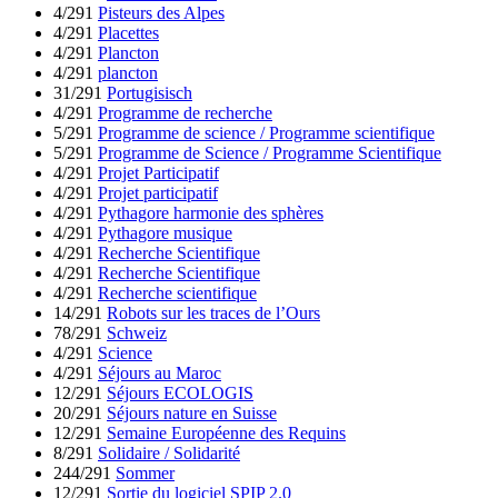
4/291
Pisteurs des Alpes
4/291
Placettes
4/291
Plancton
4/291
plancton
31/291
Portugisisch
4/291
Programme de recherche
5/291
Programme de science / Programme scientifique
5/291
Programme de Science / Programme Scientifique
4/291
Projet Participatif
4/291
Projet participatif
4/291
Pythagore harmonie des sphères
4/291
Pythagore musique
4/291
Recherche Scientifique
4/291
Recherche Scientifique
4/291
Recherche scientifique
14/291
Robots sur les traces de l’Ours
78/291
Schweiz
4/291
Science
4/291
Séjours au Maroc
12/291
Séjours ECOLOGIS
20/291
Séjours nature en Suisse
12/291
Semaine Européenne des Requins
8/291
Solidaire / Solidarité
244/291
Sommer
12/291
Sortie du logiciel SPIP 2.0