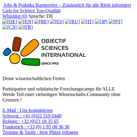
Jobs & Praktika
Barrierefrei – Zugänglich für alle
Bleib informiert
Girls for Science
Top-Qualität
Whishlist (
0
)
Sprache: DE
Deine wissenschaftlichen Ferien
Partizipative und solidarische Forschungscamps für ALLE
Werde Teil einer vielseitigen Wissenschafts-Community ohne
Grenzen !
E-Mail :
Uns kontaktieren
Schweiz :
+41 (0)22 519 0440
Belgien :
+32 (0)23 18 35 65
Frankreich :
+33 (0) 1 85 08 36 30
Termine & Tarife :
freie Plätze erfragen