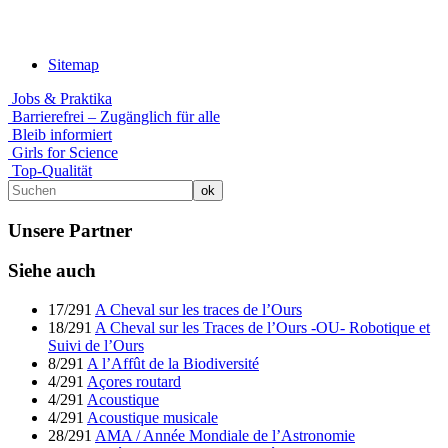
Sitemap
Jobs & Praktika
Barrierefrei – Zugänglich für alle
Bleib informiert
Girls for Science
Top-Qualität
Unsere Partner
Siehe auch
17/291
A Cheval sur les traces de l’Ours
18/291
A Cheval sur les Traces de l’Ours -OU- Robotique et
Suivi de l’Ours
8/291
A l’Affût de la Biodiversité
4/291
Açores routard
4/291
Acoustique
4/291
Acoustique musicale
28/291
AMA / Année Mondiale de l’Astronomie