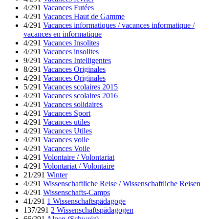
4/291
Vacances Futées
4/291
Vacances Haut de Gamme
4/291
Vacances informatiques / vacances informatique /
vacances en informatique
4/291
Vacances Insolites
4/291
Vacances insolites
9/291
Vacances Intelligentes
8/291
Vacances Originales
4/291
Vacances Originales
5/291
Vacances scolaires 2015
4/291
Vacances scolaires 2016
4/291
Vacances solidaires
4/291
Vacances Sport
4/291
Vacances utiles
4/291
Vacances Utiles
4/291
Vacances voile
4/291
Vacances Voile
4/291
Volontaire / Volontariat
4/291
Volontariat / Volontaire
21/291
Winter
4/291
Wissenschaftliche Reise / Wissenschaftliche Reisen
4/291
Wissenschafts-Camps
41/291
1 Wissenschaftspädagoge
137/291
2 Wissenschaftspädagogen
66/291
Alpen (Schweiz)