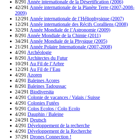
8/291
Année internationale de la Désertification (2006)
42/291
Année internationale de la Planète Terre (2007-2008-
2009)
12/291
Année internationale de l’Héliophysique (2007)
12/291
Année internationale des Récifs Coralliens (2008)
32/291
Année Mondiale de l’Astronomie (2009)
8/291
Année Mondiale de la Chimie (2011)
34/291
Année Mondiale de la Physique (2005)
21/291
Année Polaire Internationale (2007-2008)
4/291
Archéologie
8/291
Architectes du Futur
10/291
Au Fil de l’Arbre
12/291
Au Fil de l’Eau
4/291
Azoren
4/291
Baleines Açores
8/291
Baleines Tadoussac
24/291
Biodiversita
4/291
Colonie de vacances / Valais / Suisse
4/291
Colonies Futées
9/291
Colos Ecolos / Colo Ecolo
4/291
Dauphin / Baleine
24/291
Deutsch
4/291
Développement de la recherche
4/291
Développement de la Recherche
37/291
Drones Connection !