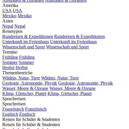
Australien & Ozeanien
Australien & Ozeanien
Amerika
USA
USA
Mexiko
Mexiko
Asien
Nepal
Nepal
Reisetypen
Rundreisen & Expeditionen
Rundreisen & Expeditionen
Unterkunft im Ferienhaus
Unterkunft im Ferienhaus
Wissenschaft und Sport
Wissenschaft und Sport
Termine
Frühling
Frühling
Sommer
Sommer
Herbst
Herbst
Themenbereiche
Wildnis, Natur, Tiere
Wildnis, Natur, Tiere
Geologie, Astronomie, Physik
Geologie, Astronomie, Physik
Wasser, Meere & Ozeane
Wasser, Meere & Ozeane
Klima, Gletscher, Planet
Klima, Gletscher, Planet
Sprachreisen
Sprachreisen
Französisch
Französisch
Englisch
Englisch
Reisen für Schüler & Studenten
Reisen für Schüler & Studenten