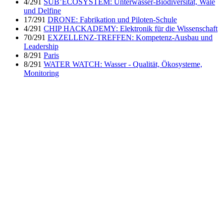
4/291
SUB’ECOSYSTEM: Unterwasser-Biodiversität, Wale
und Delfine
17/291
DRONE: Fabrikation und Piloten-Schule
4/291
CHIP HACKADEMY: Elektronik für die Wissenschaft
70/291
EXZELLENZ-TREFFEN: Kompetenz-Ausbau und
Leadership
8/291
Paris
8/291
WATER WATCH: Wasser - Qualität, Ökosysteme,
Monitoring