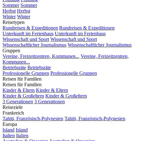
Sommer
Sommer
Herbst
Herbst
Winter
Winter
Reisetypen
Rundreisen & Expeditionen
Rundreisen & Expeditionen
Unterkunft im Ferienhaus
Unterkunft im Ferienhaus
Wissenschaft und Sport
Wissenschaft und Sport
Wissenschaftlicher Journalismus
Wissenschaftlicher Journalismus
Gruppen
Vereine, Freizeitzentren, Kommunen...
Vereine, Freizeitzentren,
Kommunen...
Betriebsräte
Betriebsräte
Professionelle Gruppen
Professionelle Gruppen
Reisen für Familien
Reisen für Familien
Kinder & Eltern
Kinder & Eltern
Kinder & Großeltern
Kinder & Großeltern
3 Generationen
3 Generationen
Reiseziele
Frankreich
Tahiti, Französisch-Polynesien
Tahiti, Französisch-Polynesien
Europa
Island
Island
Italien
Italien