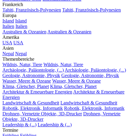
Frankreich
Tahiti, Französisch-Polynesien
Tahiti, Französisch-Polynesien
Europa
Island
Island
Italien
Italien
Australien & Ozeanien
Australien & Ozeanien
Amerika
USA
USA
Asien
Nepal
Nepal
Themenbereiche
Wildnis, Natur, Tiere
Wildnis, Natur, Tiere
Archäologie, Paläontologie, (...)
Archäologie, Paläontologie, (...)
Geologie, Astronomie, Physik
Geologie, Astronomie, Physik
Wasser, Meere & Ozeane
Wasser, Meere & Ozeane
Klima, Gletscher, Planet
Klima, Gletscher, Planet
Architektur & Erneuerbare Energien
Architektur & Erneuerbare
Energien
Landwirtschaft & Gesundheit
Landwirtschaft & Gesundheit
Robotik, Elektronik, Informatik
Robotik, Elektronik, Informatik
Drohnen, Vernetzte Objekte, 3D-Drucker
Drohnen, Vernetzte
Objekte, 3D-Drucker
Leadership & (...)
Leadership & (...)
Termine
Frühling
Frühling