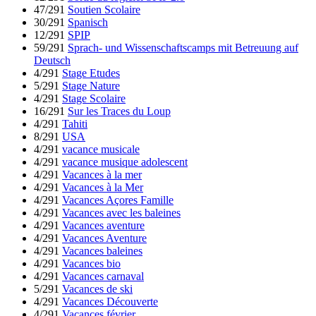
47/291
Soutien Scolaire
30/291
Spanisch
12/291
SPIP
59/291
Sprach- und Wissenschaftscamps mit Betreuung auf
Deutsch
4/291
Stage Etudes
5/291
Stage Nature
4/291
Stage Scolaire
16/291
Sur les Traces du Loup
4/291
Tahiti
8/291
USA
4/291
vacance musicale
4/291
vacance musique adolescent
4/291
Vacances à la mer
4/291
Vacances à la Mer
4/291
Vacances Açores Famille
4/291
Vacances avec les baleines
4/291
Vacances aventure
4/291
Vacances Aventure
4/291
Vacances baleines
4/291
Vacances bio
4/291
Vacances carnaval
5/291
Vacances de ski
4/291
Vacances Découverte
4/291
Vacances février