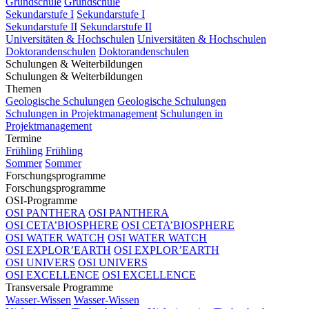
Grundschule
Grundschule
Sekundarstufe I
Sekundarstufe I
Sekundarstufe II
Sekundarstufe II
Universitäten & Hochschulen
Universitäten & Hochschulen
Doktorandenschulen
Doktorandenschulen
Schulungen & Weiterbildungen
Schulungen & Weiterbildungen
Themen
Geologische Schulungen
Geologische Schulungen
Schulungen in Projektmanagement
Schulungen in
Projektmanagement
Termine
Frühling
Frühling
Sommer
Sommer
Forschungsprogramme
Forschungsprogramme
OSI-Programme
OSI PANTHERA
OSI PANTHERA
OSI CETA’BIOSPHERE
OSI CETA’BIOSPHERE
OSI WATER WATCH
OSI WATER WATCH
OSI EXPLOR’EARTH
OSI EXPLOR’EARTH
OSI UNIVERS
OSI UNIVERS
OSI EXCELLENCE
OSI EXCELLENCE
Transversale Programme
Wasser-Wissen
Wasser-Wissen