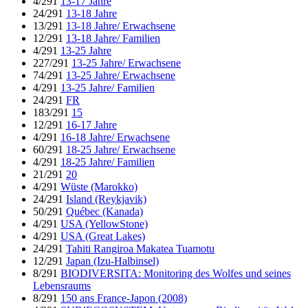
4/291
13-17 Jahre
24/291
13-18 Jahre
13/291
13-18 Jahre/ Erwachsene
12/291
13-18 Jahre/ Familien
4/291
13-25 Jahre
227/291
13-25 Jahre/ Erwachsene
74/291
13-25 Jahre/ Erwachsene
4/291
13-25 Jahre/ Familien
24/291
FR
183/291
15
12/291
16-17 Jahre
4/291
16-18 Jahre/ Erwachsene
60/291
18-25 Jahre/ Erwachsene
4/291
18-25 Jahre/ Familien
21/291
20
4/291
Wüste (Marokko)
24/291
Island (Reykjavik)
50/291
Québec (Kanada)
4/291
USA (YellowStone)
4/291
USA (Great Lakes)
24/291
Tahiti Rangiroa Makatea Tuamotu
12/291
Japan (Izu-Halbinsel)
8/291
BIODIVERSITA: Monitoring des Wolfes und seines
Lebensraums
8/291
150 ans France-Japon (2008)