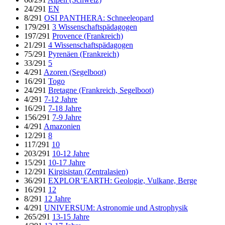
24/291
EN
8/291
OSI PANTHERA: Schneeleopard
179/291
3 Wissenschaftspädagogen
197/291
Provence (Frankreich)
21/291
4 Wissenschaftspädagogen
75/291
Pyrenäen (Frankreich)
33/291
5
4/291
Azoren (Segelboot)
16/291
Togo
24/291
Bretagne (Frankreich, Segelboot)
4/291
7-12 Jahre
16/291
7-18 Jahre
156/291
7-9 Jahre
4/291
Amazonien
12/291
8
117/291
10
203/291
10-12 Jahre
15/291
10-17 Jahre
12/291
Kirgisistan (Zentralasien)
36/291
EXPLOR’EARTH: Geologie, Vulkane, Berge
16/291
12
8/291
12 Jahre
4/291
UNIVERSUM: Astronomie und Astrophysik
265/291
13-15 Jahre