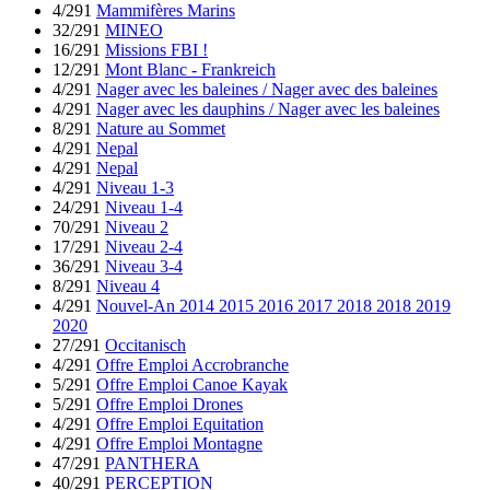
4/291
Mammifères Marins
32/291
MINEO
16/291
Missions FBI !
12/291
Mont Blanc - Frankreich
4/291
Nager avec les baleines / Nager avec des baleines
4/291
Nager avec les dauphins / Nager avec les baleines
8/291
Nature au Sommet
4/291
Nepal
4/291
Nepal
4/291
Niveau 1-3
24/291
Niveau 1-4
70/291
Niveau 2
17/291
Niveau 2-4
36/291
Niveau 3-4
8/291
Niveau 4
4/291
Nouvel-An 2014 2015 2016 2017 2018 2018 2019
2020
27/291
Occitanisch
4/291
Offre Emploi Accrobranche
5/291
Offre Emploi Canoe Kayak
5/291
Offre Emploi Drones
4/291
Offre Emploi Equitation
4/291
Offre Emploi Montagne
47/291
PANTHERA
40/291
PERCEPTION