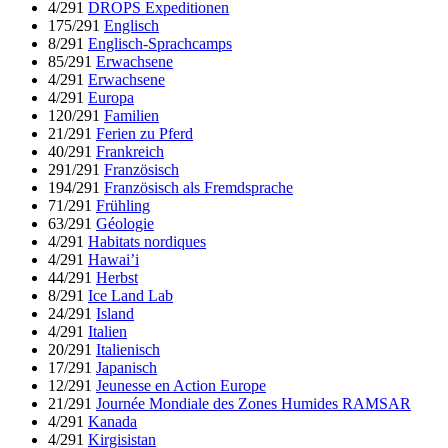
4/291
DROPS Expeditionen
175/291
Englisch
8/291
Englisch-Sprachcamps
85/291
Erwachsene
4/291
Erwachsene
4/291
Europa
120/291
Familien
21/291
Ferien zu Pferd
40/291
Frankreich
291/291
Französisch
194/291
Französisch als Fremdsprache
71/291
Frühling
63/291
Géologie
4/291
Habitats nordiques
4/291
Hawai’i
44/291
Herbst
8/291
Ice Land Lab
24/291
Island
4/291
Italien
20/291
Italienisch
17/291
Japanisch
12/291
Jeunesse en Action Europe
21/291
Journée Mondiale des Zones Humides RAMSAR
4/291
Kanada
4/291
Kirgisistan