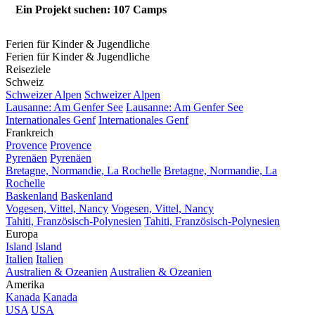
Ein Projekt suchen: 107 Camps
Ferien für Kinder & Jugendliche
Ferien für Kinder & Jugendliche
Reiseziele
Schweiz
Schweizer Alpen
Schweizer Alpen
Lausanne: Am Genfer See
Lausanne: Am Genfer See
Internationales Genf
Internationales Genf
Frankreich
Provence
Provence
Pyrenäen
Pyrenäen
Bretagne, Normandie, La Rochelle
Bretagne, Normandie, La
Rochelle
Baskenland
Baskenland
Vogesen, Vittel, Nancy
Vogesen, Vittel, Nancy
Tahiti, Französisch-Polynesien
Tahiti, Französisch-Polynesien
Europa
Island
Island
Italien
Italien
Australien & Ozeanien
Australien & Ozeanien
Amerika
Kanada
Kanada
USA
USA