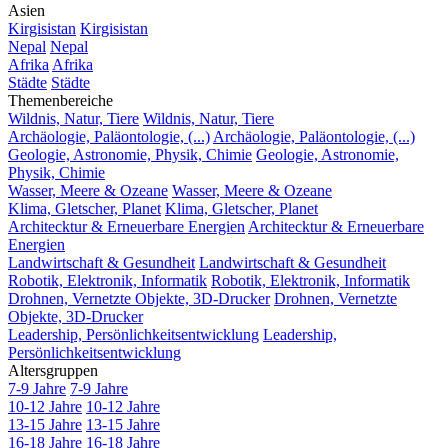
Asien
Kirgisistan
Kirgisistan
Nepal
Nepal
Afrika
Afrika
Städte
Städte
Themenbereiche
Wildnis, Natur, Tiere
Wildnis, Natur, Tiere
Archäologie, Paläontologie, (...)
Archäologie, Paläontologie, (...)
Geologie, Astronomie, Physik, Chimie
Geologie, Astronomie,
Physik, Chimie
Wasser, Meere & Ozeane
Wasser, Meere & Ozeane
Klima, Gletscher, Planet
Klima, Gletscher, Planet
Architecktur & Erneuerbare Energien
Architecktur & Erneuerbare
Energien
Landwirtschaft & Gesundheit
Landwirtschaft & Gesundheit
Robotik, Elektronik, Informatik
Robotik, Elektronik, Informatik
Drohnen, Vernetzte Objekte, 3D-Drucker
Drohnen, Vernetzte
Objekte, 3D-Drucker
Leadership, Persönlichkeitsentwicklung
Leadership,
Persönlichkeitsentwicklung
Altersgruppen
7-9 Jahre
7-9 Jahre
10-12 Jahre
10-12 Jahre
13-15 Jahre
13-15 Jahre
16-18 Jahre
16-18 Jahre