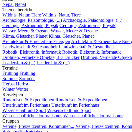
Nepal
Nepal
Themenbereiche
Wildnis, Natur, Tiere
Wildnis, Natur, Tiere
Archäologie, Paläontologie, (...)
Archäologie, Paläontologie, (...)
Geologie, Astronomie, Physik
Geologie, Astronomie, Physik
Wasser, Meere & Ozeane
Wasser, Meere & Ozeane
Klima, Gletscher, Planet
Klima, Gletscher, Planet
Architektur & Erneuerbare Energien
Architektur & Erneuerbare Ener
Landwirtschaft & Gesundheit
Landwirtschaft & Gesundheit
Robotik, Elektronik, Informatik
Robotik, Elektronik, Informatik
Drohnen, Vernetzte Objekte, 3D-Drucker
Drohnen, Vernetzte Objekt
Leadership & (...)
Leadership & (...)
Termine
Frühling
Frühling
Sommer
Sommer
Herbst
Herbst
Winter
Winter
Reisetypen
Rundreisen & Expeditionen
Rundreisen & Expeditionen
Unterkunft im Ferienhaus
Unterkunft im Ferienhaus
Wissenschaft und Sport
Wissenschaft und Sport
Wissenschaftlicher Journalismus
Wissenschaftlicher Journalismus
Gruppen
Vereine, Freizeitzentren, Kommunen...
Vereine, Freizeitzentren, Kom
Betriebsräte
Betriebsräte