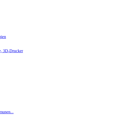
gien
e, 3D-Drucker
munen...