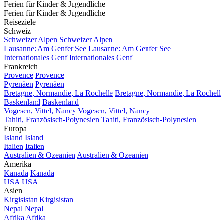
Ferien für Kinder & Jugendliche
Ferien für Kinder & Jugendliche
Reiseziele
Schweiz
Schweizer Alpen
Schweizer Alpen
Lausanne: Am Genfer See
Lausanne: Am Genfer See
Internationales Genf
Internationales Genf
Frankreich
Provence
Provence
Pyrenäen
Pyrenäen
Bretagne, Normandie, La Rochelle
Bretagne, Normandie, La Rochell
Baskenland
Baskenland
Vogesen, Vittel, Nancy
Vogesen, Vittel, Nancy
Tahiti, Französisch-Polynesien
Tahiti, Französisch-Polynesien
Europa
Island
Island
Italien
Italien
Australien & Ozeanien
Australien & Ozeanien
Amerika
Kanada
Kanada
USA
USA
Asien
Kirgisistan
Kirgisistan
Nepal
Nepal
Afrika
Afrika