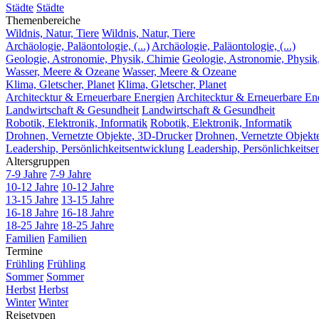
Städte
Städte
Themenbereiche
Wildnis, Natur, Tiere
Wildnis, Natur, Tiere
Archäologie, Paläontologie, (...)
Archäologie, Paläontologie, (...)
Geologie, Astronomie, Physik, Chimie
Geologie, Astronomie, Physik
Wasser, Meere & Ozeane
Wasser, Meere & Ozeane
Klima, Gletscher, Planet
Klima, Gletscher, Planet
Architecktur & Erneuerbare Energien
Architecktur & Erneuerbare En
Landwirtschaft & Gesundheit
Landwirtschaft & Gesundheit
Robotik, Elektronik, Informatik
Robotik, Elektronik, Informatik
Drohnen, Vernetzte Objekte, 3D-Drucker
Drohnen, Vernetzte Objekt
Leadership, Persönlichkeitsentwicklung
Leadership, Persönlichkeitse
Altersgruppen
7-9 Jahre
7-9 Jahre
10-12 Jahre
10-12 Jahre
13-15 Jahre
13-15 Jahre
16-18 Jahre
16-18 Jahre
18-25 Jahre
18-25 Jahre
Familien
Familien
Termine
Frühling
Frühling
Sommer
Sommer
Herbst
Herbst
Winter
Winter
Reisetypen