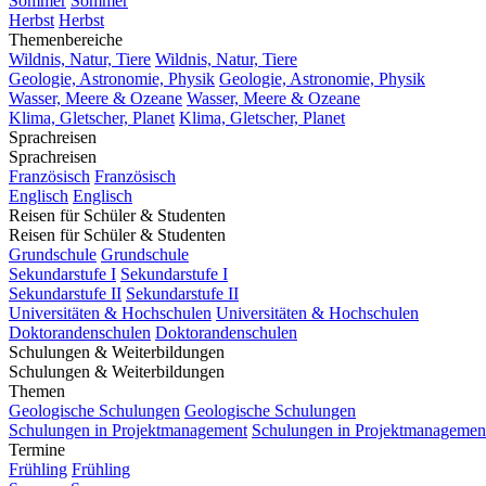
Sommer
Sommer
Herbst
Herbst
Themenbereiche
Wildnis, Natur, Tiere
Wildnis, Natur, Tiere
Geologie, Astronomie, Physik
Geologie, Astronomie, Physik
Wasser, Meere & Ozeane
Wasser, Meere & Ozeane
Klima, Gletscher, Planet
Klima, Gletscher, Planet
Sprachreisen
Sprachreisen
Französisch
Französisch
Englisch
Englisch
Reisen für Schüler & Studenten
Reisen für Schüler & Studenten
Grundschule
Grundschule
Sekundarstufe I
Sekundarstufe I
Sekundarstufe II
Sekundarstufe II
Universitäten & Hochschulen
Universitäten & Hochschulen
Doktorandenschulen
Doktorandenschulen
Schulungen & Weiterbildungen
Schulungen & Weiterbildungen
Themen
Geologische Schulungen
Geologische Schulungen
Schulungen in Projektmanagement
Schulungen in Projektmanagemen
Termine
Frühling
Frühling