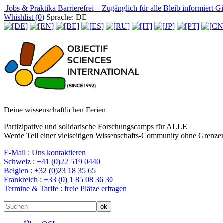
Jobs & Praktika
Barrierefrei – Zugänglich für alle
Bleib informiert
Gir
Whishlist (
0
)
Sprache: DE
Deine wissenschaftlichen Ferien
Partizipative und solidarische Forschungscamps für ALLE
Werde Teil einer vielseitigen Wissenschafts-Community ohne Grenzen
E-Mail :
Uns kontaktieren
Schweiz :
+41 (0)22 519 0440
Belgien :
+32 (0)23 18 35 65
Frankreich :
+33 (0) 1 85 08 36 30
Termine & Tarife :
freie Plätze erfragen