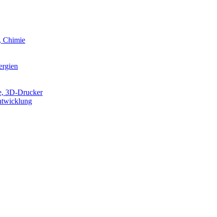
, Chimie
ergien
e, 3D-Drucker
ntwicklung