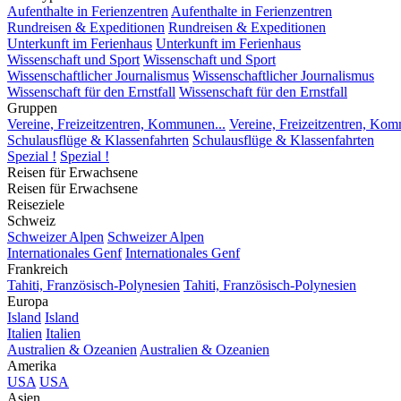
Aufenthalte in Ferienzentren
Aufenthalte in Ferienzentren
Rundreisen & Expeditionen
Rundreisen & Expeditionen
Unterkunft im Ferienhaus
Unterkunft im Ferienhaus
Wissenschaft und Sport
Wissenschaft und Sport
Wissenschaftlicher Journalismus
Wissenschaftlicher Journalismus
Wissenschaft für den Ernstfall
Wissenschaft für den Ernstfall
Gruppen
Vereine, Freizeitzentren, Kommunen...
Vereine, Freizeitzentren, Kom
Schulausflüge & Klassenfahrten
Schulausflüge & Klassenfahrten
Spezial !
Spezial !
Reisen für Erwachsene
Reisen für Erwachsene
Reiseziele
Schweiz
Schweizer Alpen
Schweizer Alpen
Internationales Genf
Internationales Genf
Frankreich
Tahiti, Französisch-Polynesien
Tahiti, Französisch-Polynesien
Europa
Island
Island
Italien
Italien
Australien & Ozeanien
Australien & Ozeanien
Amerika
USA
USA
Asien