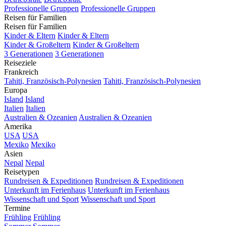
Professionelle Gruppen
Professionelle Gruppen
Reisen für Familien
Reisen für Familien
Kinder & Eltern
Kinder & Eltern
Kinder & Großeltern
Kinder & Großeltern
3 Generationen
3 Generationen
Reiseziele
Frankreich
Tahiti, Französisch-Polynesien
Tahiti, Französisch-Polynesien
Europa
Island
Island
Italien
Italien
Australien & Ozeanien
Australien & Ozeanien
Amerika
USA
USA
Mexiko
Mexiko
Asien
Nepal
Nepal
Reisetypen
Rundreisen & Expeditionen
Rundreisen & Expeditionen
Unterkunft im Ferienhaus
Unterkunft im Ferienhaus
Wissenschaft und Sport
Wissenschaft und Sport
Termine
Frühling
Frühling