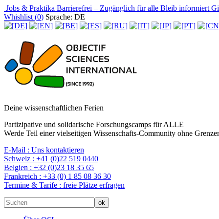
Jobs & Praktika
Barrierefrei – Zugänglich für alle
Bleib informiert
Gir
Whishlist (
0
)
Sprache: DE
Deine wissenschaftlichen Ferien
Partizipative und solidarische Forschungscamps für ALLE
Werde Teil einer vielseitigen Wissenschafts-Community ohne Grenzen
E-Mail :
Uns kontaktieren
Schweiz :
+41 (0)22 519 0440
Belgien :
+32 (0)23 18 35 65
Frankreich :
+33 (0) 1 85 08 36 30
Termine & Tarife :
freie Plätze erfragen