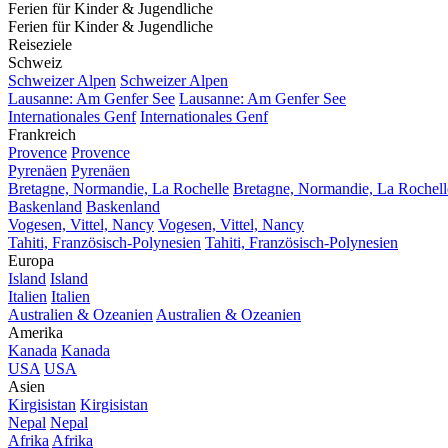
Ferien für Kinder & Jugendliche
Ferien für Kinder & Jugendliche
Reiseziele
Schweiz
Schweizer Alpen
Schweizer Alpen
Lausanne: Am Genfer See
Lausanne: Am Genfer See
Internationales Genf
Internationales Genf
Frankreich
Provence
Provence
Pyrenäen
Pyrenäen
Bretagne, Normandie, La Rochelle
Bretagne, Normandie, La Rochell
Baskenland
Baskenland
Vogesen, Vittel, Nancy
Vogesen, Vittel, Nancy
Tahiti, Französisch-Polynesien
Tahiti, Französisch-Polynesien
Europa
Island
Island
Italien
Italien
Australien & Ozeanien
Australien & Ozeanien
Amerika
Kanada
Kanada
USA
USA
Asien
Kirgisistan
Kirgisistan
Nepal
Nepal
Afrika
Afrika