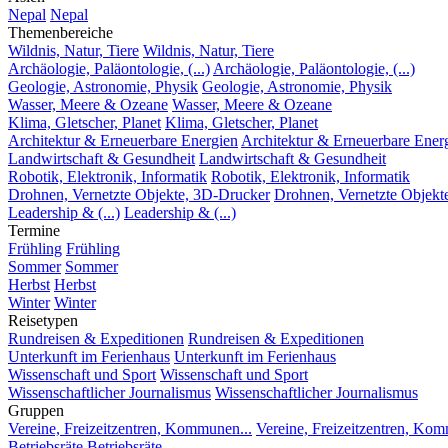
Nepal
Nepal
Themenbereiche
Wildnis, Natur, Tiere
Wildnis, Natur, Tiere
Archäologie, Paläontologie, (...)
Archäologie, Paläontologie, (...)
Geologie, Astronomie, Physik
Geologie, Astronomie, Physik
Wasser, Meere & Ozeane
Wasser, Meere & Ozeane
Klima, Gletscher, Planet
Klima, Gletscher, Planet
Architektur & Erneuerbare Energien
Architektur & Erneuerbare Ener
Landwirtschaft & Gesundheit
Landwirtschaft & Gesundheit
Robotik, Elektronik, Informatik
Robotik, Elektronik, Informatik
Drohnen, Vernetzte Objekte, 3D-Drucker
Drohnen, Vernetzte Objekt
Leadership & (...)
Leadership & (...)
Termine
Frühling
Frühling
Sommer
Sommer
Herbst
Herbst
Winter
Winter
Reisetypen
Rundreisen & Expeditionen
Rundreisen & Expeditionen
Unterkunft im Ferienhaus
Unterkunft im Ferienhaus
Wissenschaft und Sport
Wissenschaft und Sport
Wissenschaftlicher Journalismus
Wissenschaftlicher Journalismus
Gruppen
Vereine, Freizeitzentren, Kommunen...
Vereine, Freizeitzentren, Kom
Betriebsräte
Betriebsräte