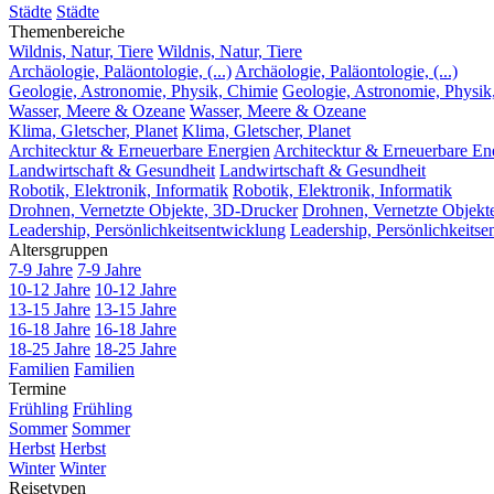
Städte
Städte
Themenbereiche
Wildnis, Natur, Tiere
Wildnis, Natur, Tiere
Archäologie, Paläontologie, (...)
Archäologie, Paläontologie, (...)
Geologie, Astronomie, Physik, Chimie
Geologie, Astronomie, Physik
Wasser, Meere & Ozeane
Wasser, Meere & Ozeane
Klima, Gletscher, Planet
Klima, Gletscher, Planet
Architecktur & Erneuerbare Energien
Architecktur & Erneuerbare En
Landwirtschaft & Gesundheit
Landwirtschaft & Gesundheit
Robotik, Elektronik, Informatik
Robotik, Elektronik, Informatik
Drohnen, Vernetzte Objekte, 3D-Drucker
Drohnen, Vernetzte Objekt
Leadership, Persönlichkeitsentwicklung
Leadership, Persönlichkeitse
Altersgruppen
7-9 Jahre
7-9 Jahre
10-12 Jahre
10-12 Jahre
13-15 Jahre
13-15 Jahre
16-18 Jahre
16-18 Jahre
18-25 Jahre
18-25 Jahre
Familien
Familien
Termine
Frühling
Frühling
Sommer
Sommer
Herbst
Herbst
Winter
Winter
Reisetypen