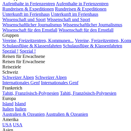
Aufenthalte in Ferienzentren
Aufenthalte in Ferienzentren
Rundreisen & Expeditionen
Rundreisen & Expeditionen
Unterkunft im Ferienhaus
Unterkunft im Ferienhaus
Wissenschaft und Sport
Wissenschaft und Sport
Wissenschaftlicher Journalismus
Wissenschaftlicher Journalismus
Wissenschaft für den Ernstfall
Wissenschaft für den Ernstfall
Gruppen
Vereine, Freizeitzentren, Kommunen...
Vereine, Freizeitzentren, Kom
Schulausflüge & Klassenfahrten
Schulausflüge & Klassenfahrten
Spezial !
Spezial !
Reisen für Erwachsene
Reisen für Erwachsene
Reiseziele
Schweiz
Schweizer Alpen
Schweizer Alpen
Internationales Genf
Internationales Genf
Frankreich
Tahiti, Französisch-Polynesien
Tahiti, Französisch-Polynesien
Europa
Island
Island
Italien
Italien
Australien & Ozeanien
Australien & Ozeanien
Amerika
USA
USA
Asien