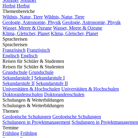
Sommer
Sommer
Herbst
Herbst
Themenbereiche
Wildnis, Natur, Tiere
Wildnis, Natur, Tiere
Geologie, Astronomie, Physik
Geologie, Astronomie, Physik
Wasser, Meere & Ozeane
Wasser, Meere & Ozeane
Klima, Gletscher, Planet
Klima, Gletscher, Planet
Sprachreisen
Sprachreisen
Französisch
Französisch
Englisch
Englisch
Reisen für Schüler & Studenten
Reisen für Schüler & Studenten
Grundschule
Grundschule
Sekundarstufe I
Sekundarstufe I
Sekundarstufe II
Sekundarstufe II
Universitäten & Hochschulen
Universitäten & Hochschulen
Doktorandenschulen
Doktorandenschulen
Schulungen & Weiterbildungen
Schulungen & Weiterbildungen
Themen
Geologische Schulungen
Geologische Schulungen
Schulungen in Projektmanagement
Schulungen in Projektmanagemen
Termine
Frühling
Frühling