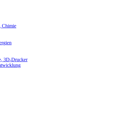
, Chimie
ergien
e, 3D-Drucker
ntwicklung