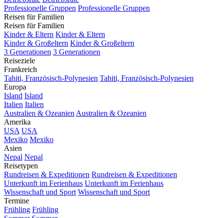
Professionelle Gruppen
Professionelle Gruppen
Reisen für Familien
Reisen für Familien
Kinder & Eltern
Kinder & Eltern
Kinder & Großeltern
Kinder & Großeltern
3 Generationen
3 Generationen
Reiseziele
Frankreich
Tahiti, Französisch-Polynesien
Tahiti, Französisch-Polynesien
Europa
Island
Island
Italien
Italien
Australien & Ozeanien
Australien & Ozeanien
Amerika
USA
USA
Mexiko
Mexiko
Asien
Nepal
Nepal
Reisetypen
Rundreisen & Expeditionen
Rundreisen & Expeditionen
Unterkunft im Ferienhaus
Unterkunft im Ferienhaus
Wissenschaft und Sport
Wissenschaft und Sport
Termine
Frühling
Frühling