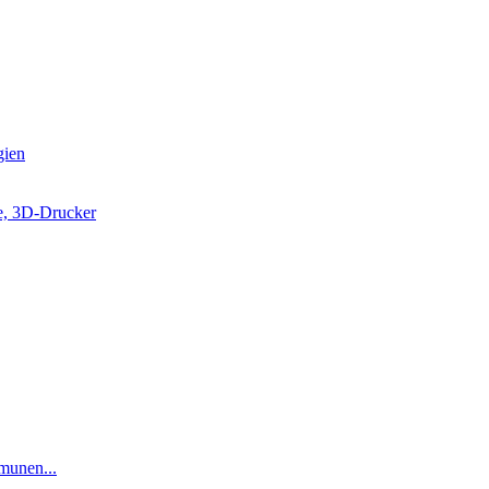
gien
e, 3D-Drucker
munen...