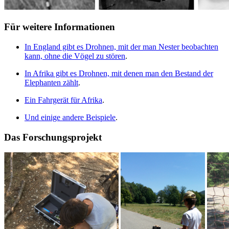
Für weitere Informationen
In England gibt es Drohnen, mit der man Nester beobachten
kann, ohne die Vögel zu stören
.
In Afrika gibt es Drohnen, mit denen man den Bestand der
Elephanten zählt
.
Ein Fahrgerät für Afrika
.
Und einige andere Beispiele
.
Das Forschungsprojekt