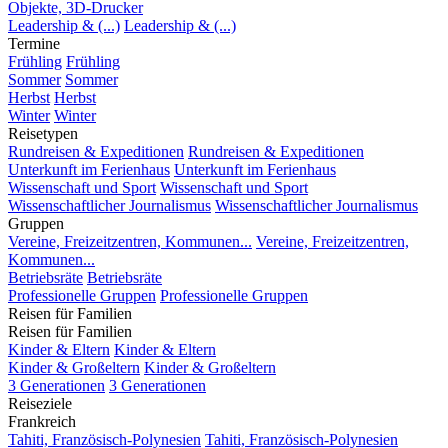
Objekte, 3D-Drucker
Leadership & (...)
Leadership & (...)
Termine
Frühling
Frühling
Sommer
Sommer
Herbst
Herbst
Winter
Winter
Reisetypen
Rundreisen & Expeditionen
Rundreisen & Expeditionen
Unterkunft im Ferienhaus
Unterkunft im Ferienhaus
Wissenschaft und Sport
Wissenschaft und Sport
Wissenschaftlicher Journalismus
Wissenschaftlicher Journalismus
Gruppen
Vereine, Freizeitzentren, Kommunen...
Vereine, Freizeitzentren,
Kommunen...
Betriebsräte
Betriebsräte
Professionelle Gruppen
Professionelle Gruppen
Reisen für Familien
Reisen für Familien
Kinder & Eltern
Kinder & Eltern
Kinder & Großeltern
Kinder & Großeltern
3 Generationen
3 Generationen
Reiseziele
Frankreich
Tahiti, Französisch-Polynesien
Tahiti, Französisch-Polynesien