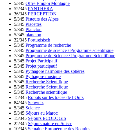
5/345
Offre Emploi Montagne
55/345
PANTHERA
36/345
PERCEPTION
5/345
Pisteurs des Alpes
5/345
Placettes
5/345
Plancton
5/345
plancton
32/345
Portugisisch
5/345
Programme de recherche
7/345
Programme de science / Programme scientifique
7/345
Programme de Science / Programme Scientifique
5/345
Projet Participatif
5/345
Projet participatif
5/345
Pythagore harmonie des sphères
5/345
Pythagore musique
5/345
Recherche Scientifique
5/345
Recherche Scientifique
5/345
Recherche scientifique
15/345
Robots sur les traces de l’Ours
84/345
Schweiz
5/345
Science
5/345
Séjours au Maroc
15/345
Séjours ECOLOGIS
25/345
Séjours nature en Suisse
10/345
Semaine Européenne des Requins