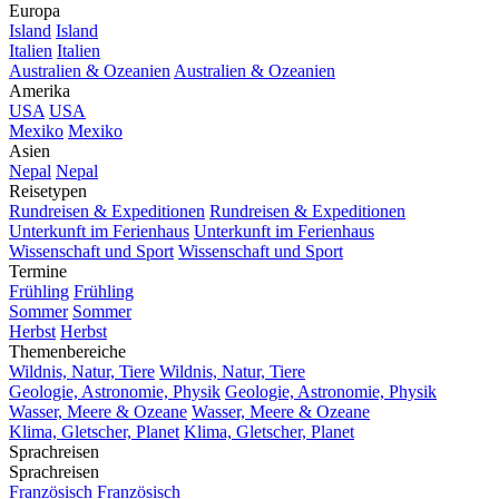
Europa
Island
Island
Italien
Italien
Australien & Ozeanien
Australien & Ozeanien
Amerika
USA
USA
Mexiko
Mexiko
Asien
Nepal
Nepal
Reisetypen
Rundreisen & Expeditionen
Rundreisen & Expeditionen
Unterkunft im Ferienhaus
Unterkunft im Ferienhaus
Wissenschaft und Sport
Wissenschaft und Sport
Termine
Frühling
Frühling
Sommer
Sommer
Herbst
Herbst
Themenbereiche
Wildnis, Natur, Tiere
Wildnis, Natur, Tiere
Geologie, Astronomie, Physik
Geologie, Astronomie, Physik
Wasser, Meere & Ozeane
Wasser, Meere & Ozeane
Klima, Gletscher, Planet
Klima, Gletscher, Planet
Sprachreisen
Sprachreisen
Französisch
Französisch