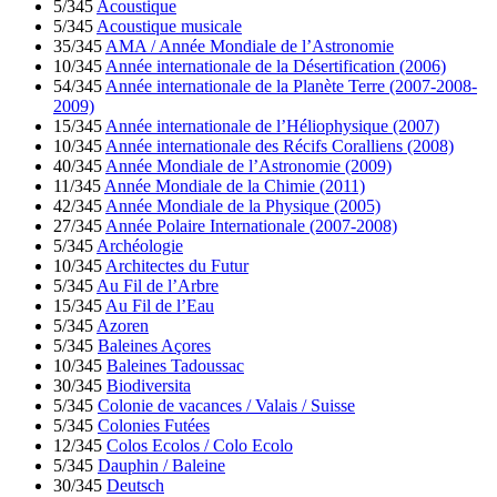
5/345
Acoustique
5/345
Acoustique musicale
35/345
AMA / Année Mondiale de l’Astronomie
10/345
Année internationale de la Désertification (2006)
54/345
Année internationale de la Planète Terre (2007-2008-
2009)
15/345
Année internationale de l’Héliophysique (2007)
10/345
Année internationale des Récifs Coralliens (2008)
40/345
Année Mondiale de l’Astronomie (2009)
11/345
Année Mondiale de la Chimie (2011)
42/345
Année Mondiale de la Physique (2005)
27/345
Année Polaire Internationale (2007-2008)
5/345
Archéologie
10/345
Architectes du Futur
5/345
Au Fil de l’Arbre
15/345
Au Fil de l’Eau
5/345
Azoren
5/345
Baleines Açores
10/345
Baleines Tadoussac
30/345
Biodiversita
5/345
Colonie de vacances / Valais / Suisse
5/345
Colonies Futées
12/345
Colos Ecolos / Colo Ecolo
5/345
Dauphin / Baleine
30/345
Deutsch