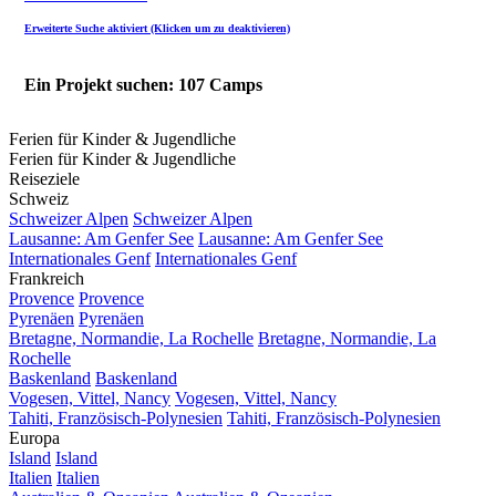
Erweiterte Suche aktiviert (Klicken um zu deaktivieren)
Ein Projekt suchen: 107 Camps
Ferien für Kinder & Jugendliche
Ferien für Kinder & Jugendliche
Reiseziele
Schweiz
Schweizer Alpen
Schweizer Alpen
Lausanne: Am Genfer See
Lausanne: Am Genfer See
Internationales Genf
Internationales Genf
Frankreich
Provence
Provence
Pyrenäen
Pyrenäen
Bretagne, Normandie, La Rochelle
Bretagne, Normandie, La
Rochelle
Baskenland
Baskenland
Vogesen, Vittel, Nancy
Vogesen, Vittel, Nancy
Tahiti, Französisch-Polynesien
Tahiti, Französisch-Polynesien
Europa
Island
Island
Italien
Italien