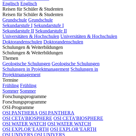
Englisch
Englisch
Reisen für Schüler & Studenten
Reisen für Schüler & Studenten
Grundschule
Grundschule
Sekundarstufe I
Sekundarstufe I
Sekundarstufe II
Sekundarstufe II
Universitäten & Hochschulen
Universitäten & Hochschulen
Doktorandenschulen
Doktorandenschulen
Schulungen & Weiterbildungen
Schulungen & Weiterbildungen
Themen
Geologische Schulungen
Geologische Schulungen
Schulungen in Projektmanagement
Schulungen in
Projektmanagement
Termine
Frühling
Frühling
Sommer
Sommer
Forschungsprogramme
Forschungsprogramme
OSI-Programme
OSI PANTHERA
OSI PANTHERA
OSI CETA’BIOSPHERE
OSI CETA’BIOSPHERE
OSI WATER WATCH
OSI WATER WATCH
OSI EXPLOR’EARTH
OSI EXPLOR’EARTH
OSI UNIVERS
OSI UNIVERS