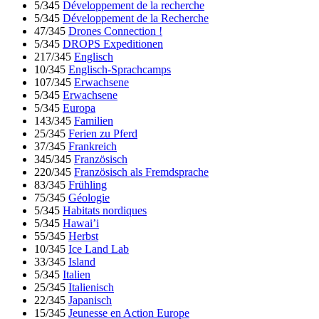
5/345
Développement de la recherche
5/345
Développement de la Recherche
47/345
Drones Connection !
5/345
DROPS Expeditionen
217/345
Englisch
10/345
Englisch-Sprachcamps
107/345
Erwachsene
5/345
Erwachsene
5/345
Europa
143/345
Familien
25/345
Ferien zu Pferd
37/345
Frankreich
345/345
Französisch
220/345
Französisch als Fremdsprache
83/345
Frühling
75/345
Géologie
5/345
Habitats nordiques
5/345
Hawai’i
55/345
Herbst
10/345
Ice Land Lab
33/345
Island
5/345
Italien
25/345
Italienisch
22/345
Japanisch
15/345
Jeunesse en Action Europe