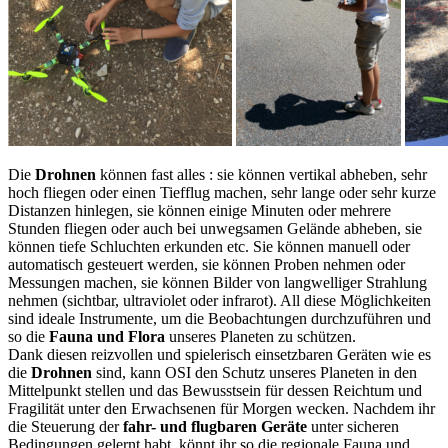
Die
Drohnen
können fast alles : sie können vertikal abheben, sehr
hoch fliegen oder einen Tiefflug machen, sehr lange oder sehr kurze
Distanzen hinlegen, sie können einige Minuten oder mehrere
Stunden fliegen oder auch bei unwegsamen Gelände abheben, sie
können tiefe Schluchten erkunden etc. Sie können manuell oder
automatisch gesteuert werden, sie können Proben nehmen oder
Messungen machen, sie können Bilder von langwelliger Strahlung
nehmen (sichtbar, ultraviolet oder infrarot). All diese Möglichkeiten
sind ideale Instrumente, um die Beobachtungen durchzuführen und
so die
Fauna und Flora
unseres Planeten zu schützen.
Dank diesen reizvollen und spielerisch einsetzbaren Geräten wie es
die
Drohnen
sind, kann OSI den Schutz unseres Planeten in den
Mittelpunkt stellen und das Bewusstsein für dessen Reichtum und
Fragilität unter den Erwachsenen für Morgen wecken. Nachdem ihr
die Steuerung der
fahr- und flugbaren Geräte
unter sicheren
Bedingungen gelernt habt, könnt ihr so die regionale Fauna und