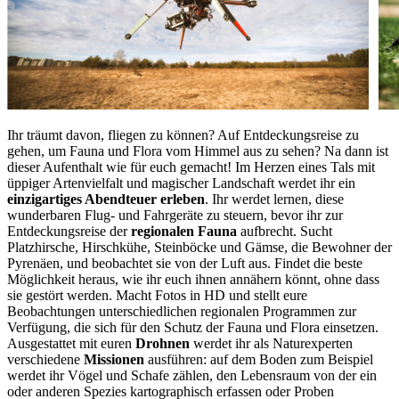
Ihr träumt davon, fliegen zu können? Auf Entdeckungsreise zu
gehen, um Fauna und Flora vom Himmel aus zu sehen? Na dann ist
dieser Aufenthalt wie für euch gemacht! Im Herzen eines Tals mit
üppiger Artenvielfalt und magischer Landschaft werdet ihr ein
einzigartiges Abendteuer erleben
. Ihr werdet lernen, diese
wunderbaren Flug- und Fahrgeräte zu steuern, bevor ihr zur
Entdeckungsreise der
regionalen Fauna
aufbrecht. Sucht
Platzhirsche, Hirschkühe, Steinböcke und Gämse, die Bewohner der
Pyrenäen, und beobachtet sie von der Luft aus. Findet die beste
Möglichkeit heraus, wie ihr euch ihnen annähern könnt, ohne dass
sie gestört werden. Macht Fotos in HD und stellt eure
Beobachtungen unterschiedlichen regionalen Programmen zur
Verfügung, die sich für den Schutz der Fauna und Flora einsetzen.
Ausgestattet mit euren
Drohnen
werdet ihr als Naturexperten
verschiedene
Missionen
ausführen: auf dem Boden zum Beispiel
werdet ihr Vögel und Schafe zählen, den Lebensraum von der ein
oder anderen Spezies kartographisch erfassen oder Proben