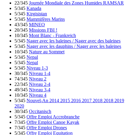
22/345
Journée Mondiale des Zones Humides RAMSAR
5/345
Kanada
5/345
Kirgisistan
5/345
Mammifères Marins
43/345
MINEO
20/345
Missions FBI !
10/345
Mont Blanc - Frankreich
5/345
Nager avec les baleines / Nager avec des baleines
5/345
Nager avec les dauphins / Nager avec les baleines
10/345
Nature au Sommet
5/345
Nepal
5/345
Nepal
5/345
Niveau 1-3
30/345
Niveau 1-4
74/345
Niveau 2
22/345
Niveau 2-4
49/345
Niveau 3-4
10/345
Niveau 4
5/345
Nouvel-An 2014 2015 2016 2017 2018 2018 2019
2020
30/345
Occitanisch
5/345
Offre Emploi Accrobranche
7/345
Offre Emploi Canoe Kayak
7/345
Offre Emploi Drones
5/345
Offre Emploi Equitation