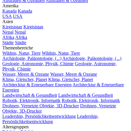
Australien & Ozeanien
Australien & Ozeanien
Amerika
Kanada
Kanada
USA
USA
Asien
Kirgisistan
Kirgisistan
Nepal
Nepal
Afrika
Afrika
Städte
Städte
Themenbereiche
Wildnis, Natur, Tiere
Wildnis, Natur, Tiere
Archäologie, Paläontologie, (...)
Archäologie, Paläontologie, (...)
Geologie, Astronomie, Physik, Chimie
Geologie, Astronomie,
Physik, Chimie
Wasser, Meere & Ozeane
Wasser, Meere & Ozeane
Klima, Gletscher, Planet
Klima, Gletscher, Planet
Architecktur & Erneuerbare Energien
Architecktur & Erneuerbare
Energien
Landwirtschaft & Gesundheit
Landwirtschaft & Gesundheit
Robotik, Elektronik, Informatik
Robotik, Elektronik, Informatik
Drohnen, Vernetzte Objekte, 3D-Drucker
Drohnen, Vernetzte
Objekte, 3D-Drucker
Leadership, Persönlichkeitsentwicklung
Leadership,
Persönlichkeitsentwicklung
Altersgruppen