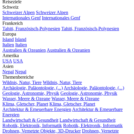
Reiseziele
Schweiz
Schweizer Alpen
Schweizer Alpen
Internationales Genf
Internationales Genf
Frankreich
Tahiti, Französisch-Polynesien
Tahiti, Französisch-Polynesien
Europa
Island
Island
Italien
Italien
Australien & Ozeanien
Australien & Ozeanien
Amerika
USA
USA
Asien
Nepal
Nepal
Themenbereiche
Wildnis, Natur, Tiere
Wildnis, Natur, Tiere
Archäologie, Paläontologie, (...)
Archäologie, Paläontologie, (...)
Geologie, Astronomie, Physik
Geologie, Astronomie, Physik
Wasser, Meere & Ozeane
Wasser, Meere & Ozeane
Klima, Gletscher, Planet
Klima, Gletscher, Planet
Architektur & Erneuerbare Energien
Architektur & Erneuerbare
Energien
Landwirtschaft & Gesundheit
Landwirtschaft & Gesundheit
Robotik, Elektronik, Informatik
Robotik, Elektronik, Informatik
Drohnen, Vernetzte Objekte, 3D-Drucker
Drohnen, Vernetzte