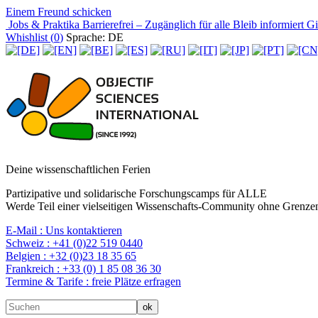
Einem Freund schicken
Jobs & Praktika
Barrierefrei – Zugänglich für alle
Bleib informiert
Gir
Whishlist (
0
)
Sprache: DE
Deine wissenschaftlichen Ferien
Partizipative und solidarische Forschungscamps für ALLE
Werde Teil einer vielseitigen Wissenschafts-Community ohne Grenzen
E-Mail :
Uns kontaktieren
Schweiz :
+41 (0)22 519 0440
Belgien :
+32 (0)23 18 35 65
Frankreich :
+33 (0) 1 85 08 36 30
Termine & Tarife :
freie Plätze erfragen