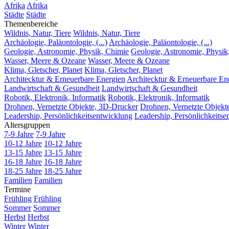
Afrika
Afrika
Städte
Städte
Themenbereiche
Wildnis, Natur, Tiere
Wildnis, Natur, Tiere
Archäologie, Paläontologie, (...)
Archäologie, Paläontologie, (...)
Geologie, Astronomie, Physik, Chimie
Geologie, Astronomie, Physik
Wasser, Meere & Ozeane
Wasser, Meere & Ozeane
Klima, Gletscher, Planet
Klima, Gletscher, Planet
Architecktur & Erneuerbare Energien
Architecktur & Erneuerbare En
Landwirtschaft & Gesundheit
Landwirtschaft & Gesundheit
Robotik, Elektronik, Informatik
Robotik, Elektronik, Informatik
Drohnen, Vernetzte Objekte, 3D-Drucker
Drohnen, Vernetzte Objekt
Leadership, Persönlichkeitsentwicklung
Leadership, Persönlichkeitse
Altersgruppen
7-9 Jahre
7-9 Jahre
10-12 Jahre
10-12 Jahre
13-15 Jahre
13-15 Jahre
16-18 Jahre
16-18 Jahre
18-25 Jahre
18-25 Jahre
Familien
Familien
Termine
Frühling
Frühling
Sommer
Sommer
Herbst
Herbst
Winter
Winter