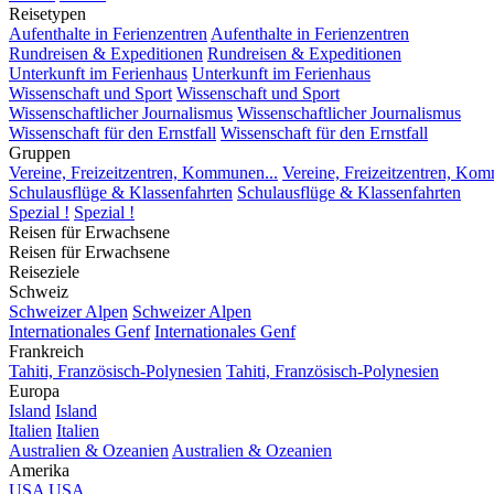
Reisetypen
Aufenthalte in Ferienzentren
Aufenthalte in Ferienzentren
Rundreisen & Expeditionen
Rundreisen & Expeditionen
Unterkunft im Ferienhaus
Unterkunft im Ferienhaus
Wissenschaft und Sport
Wissenschaft und Sport
Wissenschaftlicher Journalismus
Wissenschaftlicher Journalismus
Wissenschaft für den Ernstfall
Wissenschaft für den Ernstfall
Gruppen
Vereine, Freizeitzentren, Kommunen...
Vereine, Freizeitzentren, Kom
Schulausflüge & Klassenfahrten
Schulausflüge & Klassenfahrten
Spezial !
Spezial !
Reisen für Erwachsene
Reisen für Erwachsene
Reiseziele
Schweiz
Schweizer Alpen
Schweizer Alpen
Internationales Genf
Internationales Genf
Frankreich
Tahiti, Französisch-Polynesien
Tahiti, Französisch-Polynesien
Europa
Island
Island
Italien
Italien
Australien & Ozeanien
Australien & Ozeanien
Amerika
USA
USA