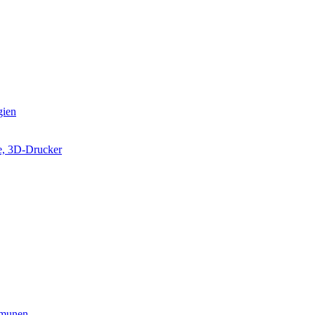
gien
e, 3D-Drucker
munen...