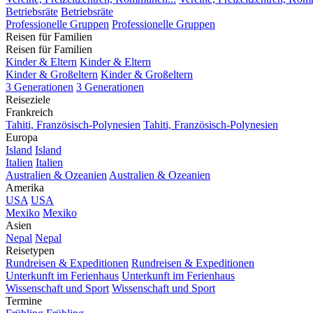
Betriebsräte
Betriebsräte
Professionelle Gruppen
Professionelle Gruppen
Reisen für Familien
Reisen für Familien
Kinder & Eltern
Kinder & Eltern
Kinder & Großeltern
Kinder & Großeltern
3 Generationen
3 Generationen
Reiseziele
Frankreich
Tahiti, Französisch-Polynesien
Tahiti, Französisch-Polynesien
Europa
Island
Island
Italien
Italien
Australien & Ozeanien
Australien & Ozeanien
Amerika
USA
USA
Mexiko
Mexiko
Asien
Nepal
Nepal
Reisetypen
Rundreisen & Expeditionen
Rundreisen & Expeditionen
Unterkunft im Ferienhaus
Unterkunft im Ferienhaus
Wissenschaft und Sport
Wissenschaft und Sport
Termine