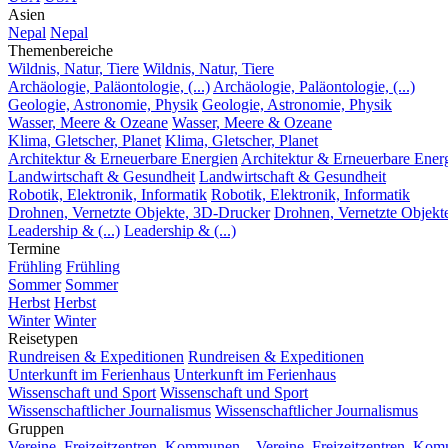
Asien
Nepal
Nepal
Themenbereiche
Wildnis, Natur, Tiere
Wildnis, Natur, Tiere
Archäologie, Paläontologie, (...)
Archäologie, Paläontologie, (...)
Geologie, Astronomie, Physik
Geologie, Astronomie, Physik
Wasser, Meere & Ozeane
Wasser, Meere & Ozeane
Klima, Gletscher, Planet
Klima, Gletscher, Planet
Architektur & Erneuerbare Energien
Architektur & Erneuerbare Ener
Landwirtschaft & Gesundheit
Landwirtschaft & Gesundheit
Robotik, Elektronik, Informatik
Robotik, Elektronik, Informatik
Drohnen, Vernetzte Objekte, 3D-Drucker
Drohnen, Vernetzte Objekt
Leadership & (...)
Leadership & (...)
Termine
Frühling
Frühling
Sommer
Sommer
Herbst
Herbst
Winter
Winter
Reisetypen
Rundreisen & Expeditionen
Rundreisen & Expeditionen
Unterkunft im Ferienhaus
Unterkunft im Ferienhaus
Wissenschaft und Sport
Wissenschaft und Sport
Wissenschaftlicher Journalismus
Wissenschaftlicher Journalismus
Gruppen
Vereine, Freizeitzentren, Kommunen...
Vereine, Freizeitzentren, Kom