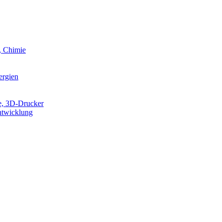
, Chimie
ergien
e, 3D-Drucker
ntwicklung