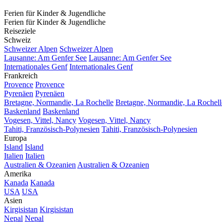
Ferien für Kinder & Jugendliche
Ferien für Kinder & Jugendliche
Reiseziele
Schweiz
Schweizer Alpen
Schweizer Alpen
Lausanne: Am Genfer See
Lausanne: Am Genfer See
Internationales Genf
Internationales Genf
Frankreich
Provence
Provence
Pyrenäen
Pyrenäen
Bretagne, Normandie, La Rochelle
Bretagne, Normandie, La Rochell
Baskenland
Baskenland
Vogesen, Vittel, Nancy
Vogesen, Vittel, Nancy
Tahiti, Französisch-Polynesien
Tahiti, Französisch-Polynesien
Europa
Island
Island
Italien
Italien
Australien & Ozeanien
Australien & Ozeanien
Amerika
Kanada
Kanada
USA
USA
Asien
Kirgisistan
Kirgisistan
Nepal
Nepal