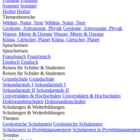
Frühling
Frühling
Sommer
Sommer
Herbst
Herbst
Themenbereiche
Wildnis, Natur, Tiere
Wildnis, Natur, Tiere
Geologie, Astronomie, Physik
Geologie, Astronomie, Physik
Wasser, Meere & Ozeane
Wasser, Meere & Ozeane
Klima, Gletscher, Planet
Klima, Gletscher, Planet
Sprachreisen
Sprachreisen
Französisch
Französisch
Englisch
Englisch
Reisen für Schüler & Studenten
Reisen für Schüler & Studenten
Grundschule
Grundschule
Sekundarstufe I
Sekundarstufe I
Sekundarstufe II
Sekundarstufe II
Universitäten & Hochschulen
Universitäten & Hochschulen
Doktorandenschulen
Doktorandenschulen
Schulungen & Weiterbildungen
Schulungen & Weiterbildungen
Themen
Geologische Schulungen
Geologische Schulungen
Schulungen in Projektmanagement
Schulungen in Projektmanagemen
Termine