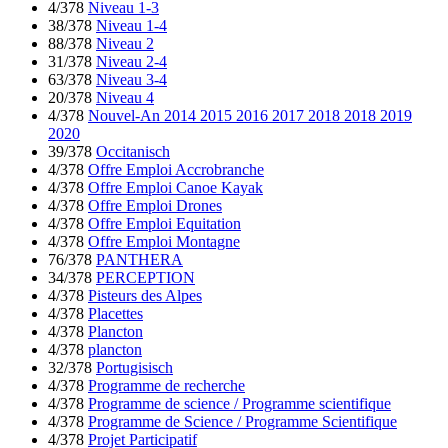
4/378
Niveau 1-3
38/378
Niveau 1-4
88/378
Niveau 2
31/378
Niveau 2-4
63/378
Niveau 3-4
20/378
Niveau 4
4/378
Nouvel-An 2014 2015 2016 2017 2018 2018 2019
2020
39/378
Occitanisch
4/378
Offre Emploi Accrobranche
4/378
Offre Emploi Canoe Kayak
4/378
Offre Emploi Drones
4/378
Offre Emploi Equitation
4/378
Offre Emploi Montagne
76/378
PANTHERA
34/378
PERCEPTION
4/378
Pisteurs des Alpes
4/378
Placettes
4/378
Plancton
4/378
plancton
32/378
Portugisisch
4/378
Programme de recherche
4/378
Programme de science / Programme scientifique
4/378
Programme de Science / Programme Scientifique
4/378
Projet Participatif