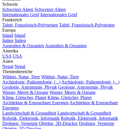
Schweiz
Schweizer Alpen
Schweizer Alpen
Internationales Genf
Internationales Genf
Frankreich
Tahiti, Französisch-Polynesien
Tahiti, Französisch-Polynesien
Europa
Island
Island
Italien
Italien
Australien & Ozeanien
Australien & Ozeanien
Amerika
USA
USA
Asien
Nepal
Nepal
Themenbereiche
Wildnis, Natur, Tiere
Wildnis, Natur, Tiere
Archäologie, Paläontologie, (...)
Archäologie, Paläontologie, (...)
Geologie, Astronomie, Physik
Geologie, Astronomie, Physik
Wasser, Meere & Ozeane
Wasser, Meere & Ozeane
Klima, Gletscher, Planet
Klima, Gletscher, Planet
Architektur & Erneuerbare Energien
Architektur & Erneuerbare
Energien
Landwirtschaft & Gesundheit
Landwirtschaft & Gesundheit
Robotik, Elektronik, Informatik
Robotik, Elektronik, Informatik
Drohnen, Vernetzte Objekte, 3D-Drucker
Drohnen, Vernetzte
Objekte, 3D-Drucker