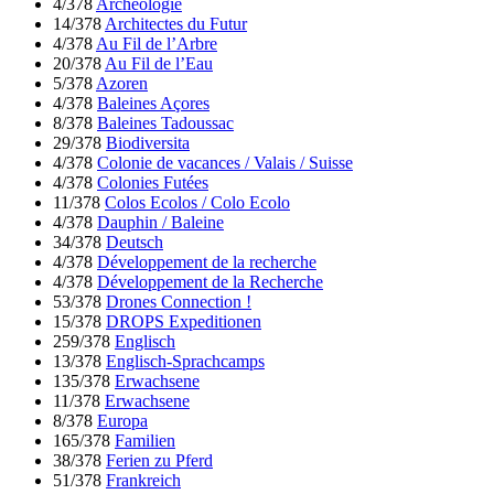
4/378
Archéologie
14/378
Architectes du Futur
4/378
Au Fil de l’Arbre
20/378
Au Fil de l’Eau
5/378
Azoren
4/378
Baleines Açores
8/378
Baleines Tadoussac
29/378
Biodiversita
4/378
Colonie de vacances / Valais / Suisse
4/378
Colonies Futées
11/378
Colos Ecolos / Colo Ecolo
4/378
Dauphin / Baleine
34/378
Deutsch
4/378
Développement de la recherche
4/378
Développement de la Recherche
53/378
Drones Connection !
15/378
DROPS Expeditionen
259/378
Englisch
13/378
Englisch-Sprachcamps
135/378
Erwachsene
11/378
Erwachsene
8/378
Europa
165/378
Familien
38/378
Ferien zu Pferd
51/378
Frankreich