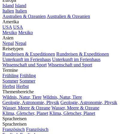
Europa
Island
Island
Italien
Italien
Australien & Ozeanien
Australien & Ozeanien
Amerika
USA
USA
Mexiko
Mexiko
Asien
Nepal
Nepal
Reisetypen
Rundreisen & Expeditionen
Rundreisen & Expeditionen
Unterkunft im Ferienhaus
Unterkunft im Ferienhaus
Wissenschaft und Sport
Wissenschaft und Sport
Termine
Frühling
Frühling
Sommer
Sommer
Herbst
Herbst
Themenbereiche
Wildnis, Natur, Tiere
Wildnis, Natur, Tiere
Geologie, Astronomie, Physik
Geologie, Astronomie, Physik
Wasser, Meere & Ozeane
Wasser, Meere & Ozeane
Klima, Gletscher, Planet
Klima, Gletscher, Planet
Sprachreisen
Sprachreisen
Französisch
Französisch