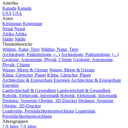
Amerika
Kanada
Kanada
USA
USA
Asien
Kirgisistan
Kirgisistan
Nepal
Nepal
Afrika
Afrika
Städte
Städte
Themenbereiche
Wildnis, Natur, Tiere
Wildnis, Natur, Tiere
Archäologie, Paläontologie, (...)
Archäologie, Paläontologie, (...)
Geologie, Astronomie, Physik, Chimie
Geologie, Astronomie,
Physik, Chimie
Wasser, Meere & Ozeane
Wasser, Meere & Ozeane
Klima, Gletscher, Planet
Klima, Gletscher, Planet
Architecktur & Erneuerbare Energien
Architecktur & Erneuerbare
Energien
Landwirtschaft & Gesundheit
Landwirtschaft & Gesundheit
Robotik, Elektronik, Informatik
Robotik, Elektronik, Informatik
Drohnen, Vernetzte Objekte, 3D-Drucker
Drohnen, Vernetzte
Objekte, 3D-Drucker
Leadership, Persönlichkeitsentwicklung
Leadership,
Persönlichkeitsentwicklung
Altersgruppen
7-9 Jahre
7-9 Jahre