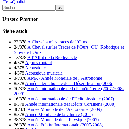
Top-Qualität
Unsere Partner
Siehe auch
23/378
A Cheval sur les traces de l’Ours
24/378
A Cheval sur les Traces de l’Ours -OU- Robotique et
Suivi de l’Ours
13/378
A l’Affût de la Biodiversité
4/378
Açores routard
4/378
Acoustique
4/378
Acoustique musicale
34/378
AMA / Année Mondiale de l’Astronomie
8/378
Année internationale de la Désertification (2006)
50/378
Année internationale de la Planète Terre (2007-2008-
2009)
16/378
Année internationale de l’Héliophysique (2007)
8/378
Année internationale des Récifs Coralliens (2008)
38/378
Année Mondiale de l’Astronomie (2009)
8/378
Année Mondiale de la Chimie (2011)
38/378
Année Mondiale de la Physique (2005)
26/378
Année Polaire Internationale (2007-2008)