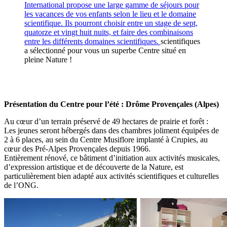
International propose une large gamme de séjours pour
les vacances de vos enfants selon le lieu et le domaine
scientifique. Ils pourront choisir entre un stage de sept,
quatorze et vingt huit nuits, et faire des combinaisons
entre les différents domaines scientifiques.
scientifiques
a sélectionné pour vous un superbe Centre situé en
pleine Nature !
Présentation du Centre pour l’été : Drôme Provençales (Alpes)
Au cœur d’un terrain préservé de 49 hectares de prairie et forêt :
Les jeunes seront hébergés dans des chambres joliment équipées de
2 à 6 places, au sein du Centre Musiflore implanté à Crupies, au
cœur des Pré-Alpes Provençales depuis 1966.
Entièrement rénové, ce bâtiment d’initiation aux activités musicales,
d’expression artistique et de découverte de la Nature, est
particulièrement bien adapté aux activités scientifiques et culturelles
de l’ONG.