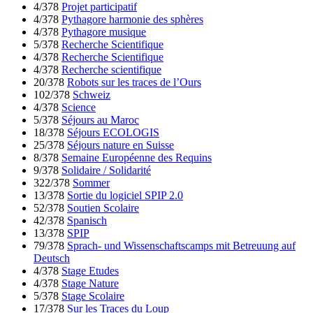
4/378
Projet participatif
4/378
Pythagore harmonie des sphères
4/378
Pythagore musique
5/378
Recherche Scientifique
4/378
Recherche Scientifique
4/378
Recherche scientifique
20/378
Robots sur les traces de l’Ours
102/378
Schweiz
4/378
Science
5/378
Séjours au Maroc
18/378
Séjours ECOLOGIS
25/378
Séjours nature en Suisse
8/378
Semaine Européenne des Requins
9/378
Solidaire / Solidarité
322/378
Sommer
13/378
Sortie du logiciel SPIP 2.0
52/378
Soutien Scolaire
42/378
Spanisch
13/378
SPIP
79/378
Sprach- und Wissenschaftscamps mit Betreuung auf
Deutsch
4/378
Stage Etudes
4/378
Stage Nature
5/378
Stage Scolaire
17/378
Sur les Traces du Loup