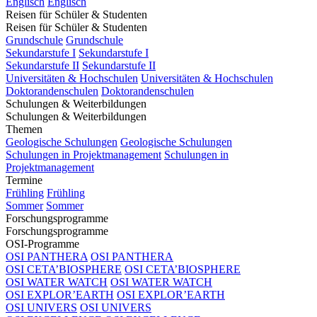
Englisch
Englisch
Reisen für Schüler & Studenten
Reisen für Schüler & Studenten
Grundschule
Grundschule
Sekundarstufe I
Sekundarstufe I
Sekundarstufe II
Sekundarstufe II
Universitäten & Hochschulen
Universitäten & Hochschulen
Doktorandenschulen
Doktorandenschulen
Schulungen & Weiterbildungen
Schulungen & Weiterbildungen
Themen
Geologische Schulungen
Geologische Schulungen
Schulungen in Projektmanagement
Schulungen in
Projektmanagement
Termine
Frühling
Frühling
Sommer
Sommer
Forschungsprogramme
Forschungsprogramme
OSI-Programme
OSI PANTHERA
OSI PANTHERA
OSI CETA’BIOSPHERE
OSI CETA’BIOSPHERE
OSI WATER WATCH
OSI WATER WATCH
OSI EXPLOR’EARTH
OSI EXPLOR’EARTH
OSI UNIVERS
OSI UNIVERS