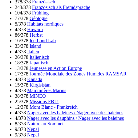
378/378
Französisch
243/378
Französisch als Fremdsprache
104/378
Frühling
77/378
Géologie
5/378
Habitats nordiques
4/378
Hawai’i
86/378
Herbst
16/378
Ice Land Lab
33/378
Island
4/378
Italien
26/378
Italienisch
18/378
Japanisch
13/378
Jeunesse en Action Europe
17/378
Journée Mondiale des Zones Humides RAMSAR
4/378
Kanada
15/378
Kirgisistan
4/378
Mammifères Marins
38/378
MINEO
25/378
Missions FBI !
12/378
Mont Blanc - Frankreich
4/378
Nager avec les baleines / Nager avec des baleines
4/378
Nager avec les dauphins / Nager avec les baleines
8/378
Nature au Sommet
9/378
Nepal
9/378
Nepal