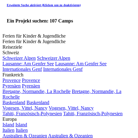
Erweiterte Suche aktiviert (Klicken um zu deaktivieren)
Ein Projekt suchen: 107 Camps
Ferien für Kinder & Jugendliche
Ferien für Kinder & Jugendliche
Reiseziele
Schweiz
Schweizer Alpen
Schweizer Alpen
Lausanne: Am Genfer See
Lausanne: Am Genfer See
Internationales Genf
Internationales Genf
Frankreich
Provence
Provence
Pyrenäen
Pyrenäen
Bretagne, Normandie, La Rochelle
Bretagne, Normandie, La
Rochelle
Baskenland
Baskenland
Vogesen, Vittel, Nancy
Vogesen, Vittel, Nancy
Tahiti, Französisch-Polynesien
Tahiti, Französisch-Polynesien
Europa
Island
Island
Italien
Italien
Australien & Ozeanien
Australien & Ozeanien