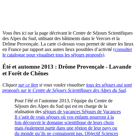
Vous êtes ici sur la page décrivant le Centre de Séjours Scientifiques
des Alpes du Sud, utilisant des bâtiments dans le Vercors et la
Drôme Provençale. La carte ci-dessus vous permet de situer les lieux
en France par rapport aux autres lieux possibles d’activité
(consulter
le catalogue pour visualiser tous les séjours proposés)
.
Été et automne 2013 : Drôme Provençale - Lavande
et Forêt de Chênes
Cliquez
sur ce lien
si vous voulez visualiser
tous les séjours qui sont
proposés sur le Centre de Séjours Scientifiques des Alpes du Sud
.
Pour l’été et l’automne 2013, l’équipe du Centre de
Séjours des Alpes du Sud qui est en charge de la
réalisation des
séjours de vacances
Séjours de Vacances
Il s’agit de vrais séjours où vos enfants pourront à la
fois découvrir le domaine scientifique de leurs choix
mais également partir dans une région de leur pays ou
du monde qu’ils ne connaissent pas. Objectif Sciences