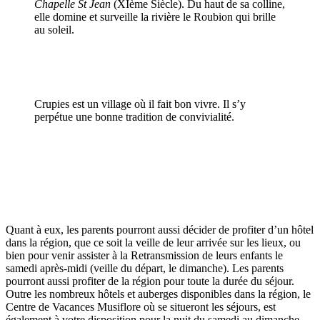
Chapelle St Jean
(XIème Siècle). Du haut de sa colline,
elle domine et surveille la rivière le Roubion qui brille
au soleil.
Crupies est un village où il fait bon vivre. Il s’y
perpétue une bonne tradition de convivialité.
Quant à eux, les parents pourront aussi décider de profiter d’un hôtel
dans la région, que ce soit la veille de leur arrivée sur les lieux, ou
bien pour venir assister à la Retransmission de leurs enfants le
samedi après-midi (veille du départ, le dimanche). Les parents
pourront aussi profiter de la région pour toute la durée du séjour.
Outre les nombreux hôtels et auberges disponibles dans la région, le
Centre de Vacances Musiflore où se situeront les séjours, est
également à votre disposition pour la nuit du samedi au dimanche.