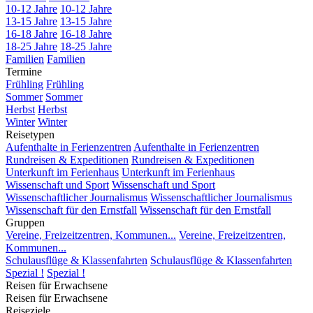
10-12 Jahre
10-12 Jahre
13-15 Jahre
13-15 Jahre
16-18 Jahre
16-18 Jahre
18-25 Jahre
18-25 Jahre
Familien
Familien
Termine
Frühling
Frühling
Sommer
Sommer
Herbst
Herbst
Winter
Winter
Reisetypen
Aufenthalte in Ferienzentren
Aufenthalte in Ferienzentren
Rundreisen & Expeditionen
Rundreisen & Expeditionen
Unterkunft im Ferienhaus
Unterkunft im Ferienhaus
Wissenschaft und Sport
Wissenschaft und Sport
Wissenschaftlicher Journalismus
Wissenschaftlicher Journalismus
Wissenschaft für den Ernstfall
Wissenschaft für den Ernstfall
Gruppen
Vereine, Freizeitzentren, Kommunen...
Vereine, Freizeitzentren,
Kommunen...
Schulausflüge & Klassenfahrten
Schulausflüge & Klassenfahrten
Spezial !
Spezial !
Reisen für Erwachsene
Reisen für Erwachsene
Reiseziele