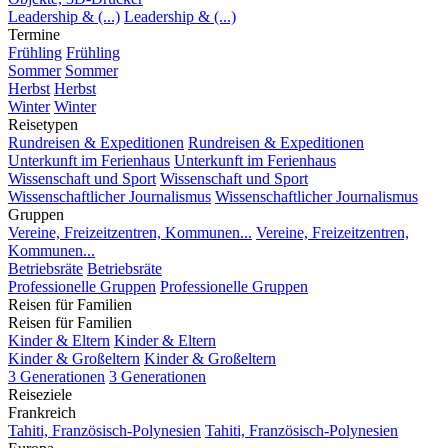
Leadership & (...)
Leadership & (...)
Termine
Frühling
Frühling
Sommer
Sommer
Herbst
Herbst
Winter
Winter
Reisetypen
Rundreisen & Expeditionen
Rundreisen & Expeditionen
Unterkunft im Ferienhaus
Unterkunft im Ferienhaus
Wissenschaft und Sport
Wissenschaft und Sport
Wissenschaftlicher Journalismus
Wissenschaftlicher Journalismus
Gruppen
Vereine, Freizeitzentren, Kommunen...
Vereine, Freizeitzentren,
Kommunen...
Betriebsräte
Betriebsräte
Professionelle Gruppen
Professionelle Gruppen
Reisen für Familien
Reisen für Familien
Kinder & Eltern
Kinder & Eltern
Kinder & Großeltern
Kinder & Großeltern
3 Generationen
3 Generationen
Reiseziele
Frankreich
Tahiti, Französisch-Polynesien
Tahiti, Französisch-Polynesien