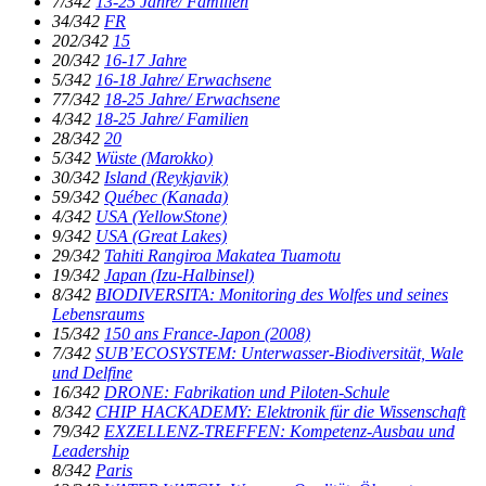
7/342
13-25 Jahre/ Familien
34/342
FR
202/342
15
20/342
16-17 Jahre
5/342
16-18 Jahre/ Erwachsene
77/342
18-25 Jahre/ Erwachsene
4/342
18-25 Jahre/ Familien
28/342
20
5/342
Wüste (Marokko)
30/342
Island (Reykjavik)
59/342
Québec (Kanada)
4/342
USA (YellowStone)
9/342
USA (Great Lakes)
29/342
Tahiti Rangiroa Makatea Tuamotu
19/342
Japan (Izu-Halbinsel)
8/342
BIODIVERSITA: Monitoring des Wolfes und seines
Lebensraums
15/342
150 ans France-Japon (2008)
7/342
SUB’ECOSYSTEM: Unterwasser-Biodiversität, Wale
und Delfine
16/342
DRONE: Fabrikation und Piloten-Schule
8/342
CHIP HACKADEMY: Elektronik für die Wissenschaft
79/342
EXZELLENZ-TREFFEN: Kompetenz-Ausbau und
Leadership
8/342
Paris