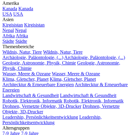
Amerika
Kanada
Kanada
USA
USA
Asien
Kirgisistan
Kirgisistan
Nepal
Nepal
Afrika
Afrika
Städte
Städte
Themenbereiche
Wildnis, Natur, Tiere
Wildnis, Natur, Tiere
Archäologie, Paläontologie, (...)
Archäologie, Paläontologie, (...)
Geologie, Astronomie, Physik, Chimie
Geologie, Astronomie,
Physik, Chimie
Wasser, Meere & Ozeane
Wasser, Meere & Ozeane
Klima, Gletscher, Planet
Klima, Gletscher, Planet
Architecktur & Erneuerbare Energien
Architecktur & Erneuerbare
Energien
Landwirtschaft & Gesundheit
Landwirtschaft & Gesundheit
Robotik, Elektronik, Informatik
Robotik, Elektronik, Informatik
Drohnen, Vernetzte Objekte, 3D-Drucker
Drohnen, Vernetzte
Objekte, 3D-Drucker
Leadership, Persönlichkeitsentwicklung
Leadership,
Persönlichkeitsentwicklung
Altersgruppen
7-9 Jahre
7-9 Jahre