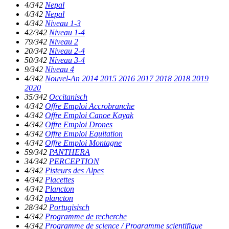
4/342
Nepal
4/342
Nepal
4/342
Niveau 1-3
42/342
Niveau 1-4
79/342
Niveau 2
20/342
Niveau 2-4
50/342
Niveau 3-4
9/342
Niveau 4
4/342
Nouvel-An 2014 2015 2016 2017 2018 2018 2019
2020
35/342
Occitanisch
4/342
Offre Emploi Accrobranche
4/342
Offre Emploi Canoe Kayak
4/342
Offre Emploi Drones
4/342
Offre Emploi Equitation
4/342
Offre Emploi Montagne
59/342
PANTHERA
34/342
PERCEPTION
4/342
Pisteurs des Alpes
4/342
Placettes
4/342
Plancton
4/342
plancton
28/342
Portugisisch
4/342
Programme de recherche
4/342
Programme de science / Programme scientifique