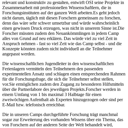
relevant und konstruktiv zu gestalten, entwirft OSI seine Projekte in
Zusammenarbeit mit professionellen Wissenschaftlern, die in
Forschungsinstituten auf der ganzen Welt arbeiten.Es geht jedoch
nicht darum, täglich mit diesen Forschern gemeinsam zu forschen,
denn das wäre sehr schwer umsetzbar und würde wahrscheinlich
einen gewissen Druck erzeugen, was nicht in unserem Sinne ist.Die
Forscher müssten zudem den Neuankömmlingen in jedem Camp
alles von Grund auf neu erklären. Das würde viel zu viel Zeit in
Anspruch nehmen - fast so viel Zeit wie das Camp selbst - und die
Konzepte könnten zudem nicht individuell an die Teilnehmer
angepasst werden.
Die wissenschaftlichen Jugendleiter in den wissenschaftlichen
Ferienlagern vermitteln den Teilnehmern den passenden
experimentellen Ansatz und schlagen einen entsprechenden Rahmen
für die Forschungsfrage, die sich die Teilnehmer selbst stellen,
vor.Sie ermöglichen zudem den Zugang zu besonderen Hilfsmitteln
über die Partnerlabore des jeweiligen Projekts.Forscher werden in
einem Umfang von 1 bis maximal 3 Halbtage für einen
zweiwöchigen Aufenthalt als Experten hinzugezogen oder sind per
E-Mail bzw. telefonisch erreichbar.
Die in unseren Camps durchgeführte Forschung trägt manchmal
sogar zur Erweiterung des vorhanden Wissens über ein Thema, das
von Forschern auf der anderen Seite der Welt behandelt wird,