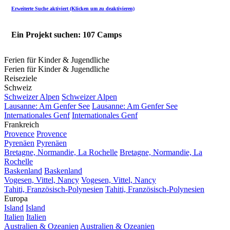
Erweiterte Suche aktiviert (Klicken um zu deaktivieren)
Ein Projekt suchen: 107 Camps
Ferien für Kinder & Jugendliche
Ferien für Kinder & Jugendliche
Reiseziele
Schweiz
Schweizer Alpen
Schweizer Alpen
Lausanne: Am Genfer See
Lausanne: Am Genfer See
Internationales Genf
Internationales Genf
Frankreich
Provence
Provence
Pyrenäen
Pyrenäen
Bretagne, Normandie, La Rochelle
Bretagne, Normandie, La
Rochelle
Baskenland
Baskenland
Vogesen, Vittel, Nancy
Vogesen, Vittel, Nancy
Tahiti, Französisch-Polynesien
Tahiti, Französisch-Polynesien
Europa
Island
Island
Italien
Italien
Australien & Ozeanien
Australien & Ozeanien