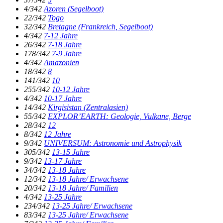
4/342
Azoren (Segelboot)
22/342
Togo
32/342
Bretagne (Frankreich, Segelboot)
4/342
7-12 Jahre
26/342
7-18 Jahre
178/342
7-9 Jahre
4/342
Amazonien
18/342
8
141/342
10
255/342
10-12 Jahre
4/342
10-17 Jahre
14/342
Kirgisistan (Zentralasien)
55/342
EXPLOR’EARTH: Geologie, Vulkane, Berge
28/342
12
8/342
12 Jahre
9/342
UNIVERSUM: Astronomie und Astrophysik
305/342
13-15 Jahre
9/342
13-17 Jahre
34/342
13-18 Jahre
12/342
13-18 Jahre/ Erwachsene
20/342
13-18 Jahre/ Familien
4/342
13-25 Jahre
234/342
13-25 Jahre/ Erwachsene
83/342
13-25 Jahre/ Erwachsene