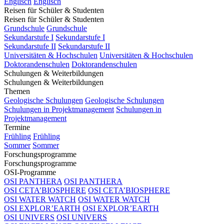
Englisch
Englisch
Reisen für Schüler & Studenten
Reisen für Schüler & Studenten
Grundschule
Grundschule
Sekundarstufe I
Sekundarstufe I
Sekundarstufe II
Sekundarstufe II
Universitäten & Hochschulen
Universitäten & Hochschulen
Doktorandenschulen
Doktorandenschulen
Schulungen & Weiterbildungen
Schulungen & Weiterbildungen
Themen
Geologische Schulungen
Geologische Schulungen
Schulungen in Projektmanagement
Schulungen in
Projektmanagement
Termine
Frühling
Frühling
Sommer
Sommer
Forschungsprogramme
Forschungsprogramme
OSI-Programme
OSI PANTHERA
OSI PANTHERA
OSI CETA’BIOSPHERE
OSI CETA’BIOSPHERE
OSI WATER WATCH
OSI WATER WATCH
OSI EXPLOR’EARTH
OSI EXPLOR’EARTH
OSI UNIVERS
OSI UNIVERS