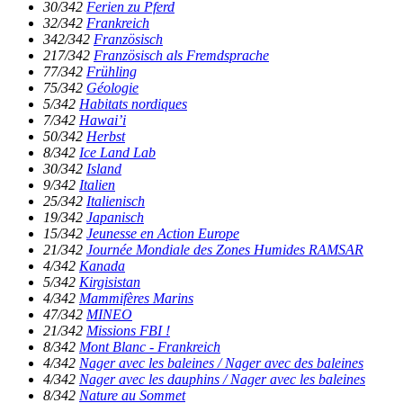
30/342
Ferien zu Pferd
32/342
Frankreich
342/342
Französisch
217/342
Französisch als Fremdsprache
77/342
Frühling
75/342
Géologie
5/342
Habitats nordiques
7/342
Hawai’i
50/342
Herbst
8/342
Ice Land Lab
30/342
Island
9/342
Italien
25/342
Italienisch
19/342
Japanisch
15/342
Jeunesse en Action Europe
21/342
Journée Mondiale des Zones Humides RAMSAR
4/342
Kanada
5/342
Kirgisistan
4/342
Mammifères Marins
47/342
MINEO
21/342
Missions FBI !
8/342
Mont Blanc - Frankreich
4/342
Nager avec les baleines / Nager avec des baleines
4/342
Nager avec les dauphins / Nager avec les baleines
8/342
Nature au Sommet