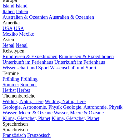
Europa
Island
Island
Italien
Italien
Australien & Ozeanien
Australien & Ozeanien
Amerika
USA
USA
Mexiko
Mexiko
Asien
Nepal
Nepal
Reisetypen
Rundreisen & Expeditionen
Rundreisen & Expeditionen
Unterkunft im Ferienhaus
Unterkunft im Ferienhaus
Wissenschaft und Sport
Wissenschaft und Sport
Termine
Frühling
Frühling
Sommer
Sommer
Herbst
Herbst
Themenbereiche
Wildnis, Natur, Tiere
Wildnis, Natur, Tiere
Geologie, Astronomie, Physik
Geologie, Astronomie, Physik
Wasser, Meere & Ozeane
Wasser, Meere & Ozeane
Klima, Gletscher, Planet
Klima, Gletscher, Planet
Sprachreisen
Sprachreisen
Französisch
Französisch