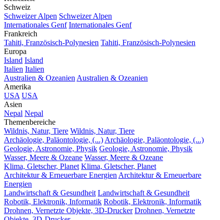
Schweiz
Schweizer Alpen
Schweizer Alpen
Internationales Genf
Internationales Genf
Frankreich
Tahiti, Französisch-Polynesien
Tahiti, Französisch-Polynesien
Europa
Island
Island
Italien
Italien
Australien & Ozeanien
Australien & Ozeanien
Amerika
USA
USA
Asien
Nepal
Nepal
Themenbereiche
Wildnis, Natur, Tiere
Wildnis, Natur, Tiere
Archäologie, Paläontologie, (...)
Archäologie, Paläontologie, (...)
Geologie, Astronomie, Physik
Geologie, Astronomie, Physik
Wasser, Meere & Ozeane
Wasser, Meere & Ozeane
Klima, Gletscher, Planet
Klima, Gletscher, Planet
Architektur & Erneuerbare Energien
Architektur & Erneuerbare
Energien
Landwirtschaft & Gesundheit
Landwirtschaft & Gesundheit
Robotik, Elektronik, Informatik
Robotik, Elektronik, Informatik
Drohnen, Vernetzte Objekte, 3D-Drucker
Drohnen, Vernetzte
Objekte, 3D-Drucker