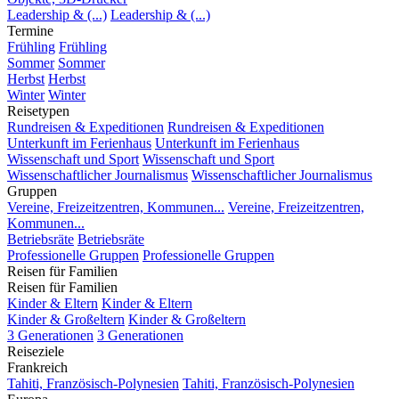
Leadership & (...)
Leadership & (...)
Termine
Frühling
Frühling
Sommer
Sommer
Herbst
Herbst
Winter
Winter
Reisetypen
Rundreisen & Expeditionen
Rundreisen & Expeditionen
Unterkunft im Ferienhaus
Unterkunft im Ferienhaus
Wissenschaft und Sport
Wissenschaft und Sport
Wissenschaftlicher Journalismus
Wissenschaftlicher Journalismus
Gruppen
Vereine, Freizeitzentren, Kommunen...
Vereine, Freizeitzentren,
Kommunen...
Betriebsräte
Betriebsräte
Professionelle Gruppen
Professionelle Gruppen
Reisen für Familien
Reisen für Familien
Kinder & Eltern
Kinder & Eltern
Kinder & Großeltern
Kinder & Großeltern
3 Generationen
3 Generationen
Reiseziele
Frankreich
Tahiti, Französisch-Polynesien
Tahiti, Französisch-Polynesien