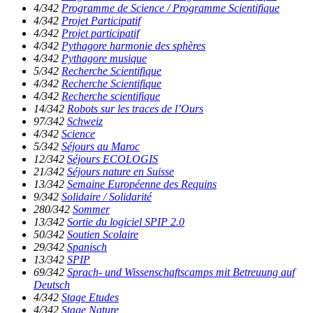
4/342
Programme de Science / Programme Scientifique
4/342
Projet Participatif
4/342
Projet participatif
4/342
Pythagore harmonie des sphères
4/342
Pythagore musique
5/342
Recherche Scientifique
4/342
Recherche Scientifique
4/342
Recherche scientifique
14/342
Robots sur les traces de l’Ours
97/342
Schweiz
4/342
Science
5/342
Séjours au Maroc
12/342
Séjours ECOLOGIS
21/342
Séjours nature en Suisse
13/342
Semaine Européenne des Requins
9/342
Solidaire / Solidarité
280/342
Sommer
13/342
Sortie du logiciel SPIP 2.0
50/342
Soutien Scolaire
29/342
Spanisch
13/342
SPIP
69/342
Sprach- und Wissenschaftscamps mit Betreuung auf
Deutsch
4/342
Stage Etudes
4/342
Stage Nature