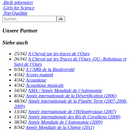
Bleib informiert
Girls for Science
Top-Qualität
Unsere Partner
Siehe auch
25/342
A Cheval sur les traces de l’Ours
26/342
A Cheval sur les Traces de l’Ours -OU- Robotique et
Suivi de l’Ours
9/342
A l’Affût de la Biodiversité
4/342
Açores routard
4/342
Acoustique
4/342
Acoustique musicale
34/342
AMA / Année Mondiale de l’Astronomie
8/342
Année internationale de la Désertification (2006)
48/342
Année internationale de la Planète Terre (2007-2008-
2009)
13/342
Année internationale de l’Héliophysique (2007)
13/342
Année internationale des Récifs Coralliens (2008)
38/342
Année Mondiale de l’Astronomie (2009)
8/342
Année Mondiale de la Chimie (2011)