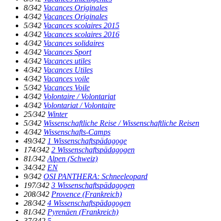
8/342
Vacances Originales
4/342
Vacances Originales
5/342
Vacances scolaires 2015
4/342
Vacances scolaires 2016
4/342
Vacances solidaires
4/342
Vacances Sport
4/342
Vacances utiles
4/342
Vacances Utiles
4/342
Vacances voile
5/342
Vacances Voile
4/342
Volontaire / Volontariat
4/342
Volontariat / Volontaire
25/342
Winter
5/342
Wissenschaftliche Reise / Wissenschaftliche Reisen
4/342
Wissenschafts-Camps
49/342
1 Wissenschaftspädagoge
174/342
2 Wissenschaftspädagogen
81/342
Alpen (Schweiz)
34/342
EN
9/342
OSI PANTHERA: Schneeleopard
197/342
3 Wissenschaftspädagogen
208/342
Provence (Frankreich)
28/342
4 Wissenschaftspädagogen
81/342
Pyrenäen (Frankreich)
37/342
5