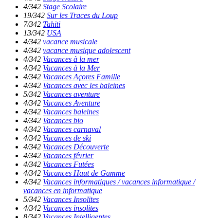
4/342
Stage Scolaire
19/342
Sur les Traces du Loup
7/342
Tahiti
13/342
USA
4/342
vacance musicale
4/342
vacance musique adolescent
4/342
Vacances à la mer
4/342
Vacances à la Mer
4/342
Vacances Açores Famille
4/342
Vacances avec les baleines
5/342
Vacances aventure
4/342
Vacances Aventure
4/342
Vacances baleines
4/342
Vacances bio
4/342
Vacances carnaval
4/342
Vacances de ski
4/342
Vacances Découverte
4/342
Vacances février
4/342
Vacances Futées
4/342
Vacances Haut de Gamme
4/342
Vacances informatiques / vacances informatique /
vacances en informatique
5/342
Vacances Insolites
4/342
Vacances insolites
8/342
Vacances Intelligentes