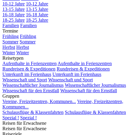
10-12 Jahre
10-12 Jahre
13-15 Jahre
13-15 Jahre
16-18 Jahre
16-18 Jahre
18-25 Jahre
18-25 Jahre
Familien
Familien
Termine
Frühling
Frühling
Sommer
Sommer
Herbst
Herbst
Winter
Winter
Reisetypen
Aufenthalte in Ferienzentren
Aufenthalte in Ferienzentren
Rundreisen & Expeditionen
Rundreisen & Expeditionen
Unterkunft im Ferienhaus
Unterkunft im Ferienhaus
Wissenschaft und Sport
Wissenschaft und Sport
Wissenschaftlicher Journalismus
Wissenschaftlicher Journalismus
Wissenschaft für den Ernstfall
Wissenschaft für den Ernstfall
Gruppen
Vereine, Freizeitzentren, Kommunen...
Vereine, Freizeitzentren,
Kommunen...
Schulausflüge & Klassenfahrten
Schulausflüge & Klassenfahrten
Spezial !
Spezial !
Reisen für Erwachsene
Reisen für Erwachsene
Reiseziele