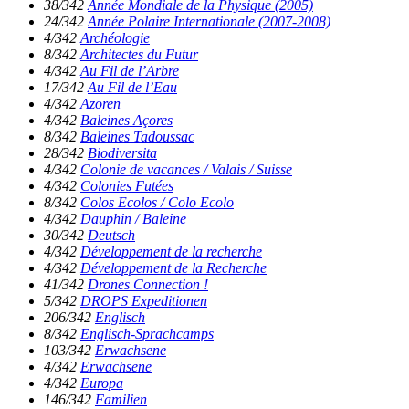
38/342
Année Mondiale de la Physique (2005)
24/342
Année Polaire Internationale (2007-2008)
4/342
Archéologie
8/342
Architectes du Futur
4/342
Au Fil de l’Arbre
17/342
Au Fil de l’Eau
4/342
Azoren
4/342
Baleines Açores
8/342
Baleines Tadoussac
28/342
Biodiversita
4/342
Colonie de vacances / Valais / Suisse
4/342
Colonies Futées
8/342
Colos Ecolos / Colo Ecolo
4/342
Dauphin / Baleine
30/342
Deutsch
4/342
Développement de la recherche
4/342
Développement de la Recherche
41/342
Drones Connection !
5/342
DROPS Expeditionen
206/342
Englisch
8/342
Englisch-Sprachcamps
103/342
Erwachsene
4/342
Erwachsene
4/342
Europa
146/342
Familien