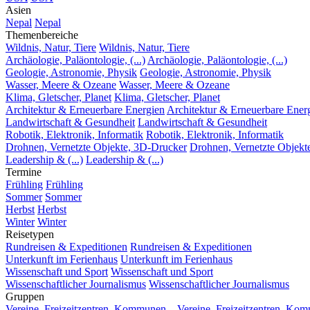
Asien
Nepal
Nepal
Themenbereiche
Wildnis, Natur, Tiere
Wildnis, Natur, Tiere
Archäologie, Paläontologie, (...)
Archäologie, Paläontologie, (...)
Geologie, Astronomie, Physik
Geologie, Astronomie, Physik
Wasser, Meere & Ozeane
Wasser, Meere & Ozeane
Klima, Gletscher, Planet
Klima, Gletscher, Planet
Architektur & Erneuerbare Energien
Architektur & Erneuerbare Ener
Landwirtschaft & Gesundheit
Landwirtschaft & Gesundheit
Robotik, Elektronik, Informatik
Robotik, Elektronik, Informatik
Drohnen, Vernetzte Objekte, 3D-Drucker
Drohnen, Vernetzte Objekt
Leadership & (...)
Leadership & (...)
Termine
Frühling
Frühling
Sommer
Sommer
Herbst
Herbst
Winter
Winter
Reisetypen
Rundreisen & Expeditionen
Rundreisen & Expeditionen
Unterkunft im Ferienhaus
Unterkunft im Ferienhaus
Wissenschaft und Sport
Wissenschaft und Sport
Wissenschaftlicher Journalismus
Wissenschaftlicher Journalismus
Gruppen
Vereine, Freizeitzentren, Kommunen...
Vereine, Freizeitzentren, Kom