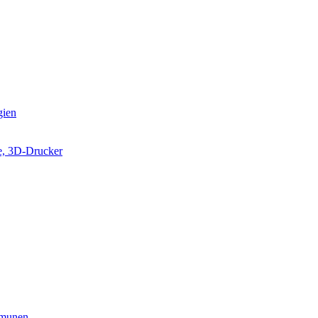
gien
e, 3D-Drucker
munen...