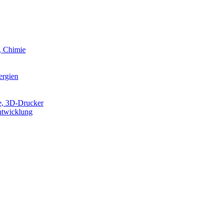
, Chimie
ergien
e, 3D-Drucker
ntwicklung