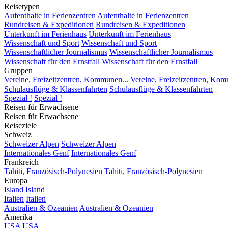
Reisetypen
Aufenthalte in Ferienzentren
Aufenthalte in Ferienzentren
Rundreisen & Expeditionen
Rundreisen & Expeditionen
Unterkunft im Ferienhaus
Unterkunft im Ferienhaus
Wissenschaft und Sport
Wissenschaft und Sport
Wissenschaftlicher Journalismus
Wissenschaftlicher Journalismus
Wissenschaft für den Ernstfall
Wissenschaft für den Ernstfall
Gruppen
Vereine, Freizeitzentren, Kommunen...
Vereine, Freizeitzentren, Kom
Schulausflüge & Klassenfahrten
Schulausflüge & Klassenfahrten
Spezial !
Spezial !
Reisen für Erwachsene
Reisen für Erwachsene
Reiseziele
Schweiz
Schweizer Alpen
Schweizer Alpen
Internationales Genf
Internationales Genf
Frankreich
Tahiti, Französisch-Polynesien
Tahiti, Französisch-Polynesien
Europa
Island
Island
Italien
Italien
Australien & Ozeanien
Australien & Ozeanien
Amerika
USA
USA