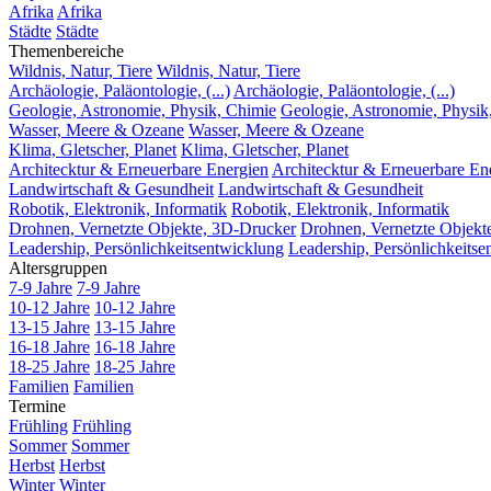
Afrika
Afrika
Städte
Städte
Themenbereiche
Wildnis, Natur, Tiere
Wildnis, Natur, Tiere
Archäologie, Paläontologie, (...)
Archäologie, Paläontologie, (...)
Geologie, Astronomie, Physik, Chimie
Geologie, Astronomie, Physik
Wasser, Meere & Ozeane
Wasser, Meere & Ozeane
Klima, Gletscher, Planet
Klima, Gletscher, Planet
Architecktur & Erneuerbare Energien
Architecktur & Erneuerbare En
Landwirtschaft & Gesundheit
Landwirtschaft & Gesundheit
Robotik, Elektronik, Informatik
Robotik, Elektronik, Informatik
Drohnen, Vernetzte Objekte, 3D-Drucker
Drohnen, Vernetzte Objekt
Leadership, Persönlichkeitsentwicklung
Leadership, Persönlichkeitse
Altersgruppen
7-9 Jahre
7-9 Jahre
10-12 Jahre
10-12 Jahre
13-15 Jahre
13-15 Jahre
16-18 Jahre
16-18 Jahre
18-25 Jahre
18-25 Jahre
Familien
Familien
Termine
Frühling
Frühling
Sommer
Sommer
Herbst
Herbst
Winter
Winter