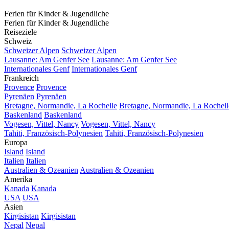
Ferien für Kinder & Jugendliche
Ferien für Kinder & Jugendliche
Reiseziele
Schweiz
Schweizer Alpen
Schweizer Alpen
Lausanne: Am Genfer See
Lausanne: Am Genfer See
Internationales Genf
Internationales Genf
Frankreich
Provence
Provence
Pyrenäen
Pyrenäen
Bretagne, Normandie, La Rochelle
Bretagne, Normandie, La Rochell
Baskenland
Baskenland
Vogesen, Vittel, Nancy
Vogesen, Vittel, Nancy
Tahiti, Französisch-Polynesien
Tahiti, Französisch-Polynesien
Europa
Island
Island
Italien
Italien
Australien & Ozeanien
Australien & Ozeanien
Amerika
Kanada
Kanada
USA
USA
Asien
Kirgisistan
Kirgisistan
Nepal
Nepal