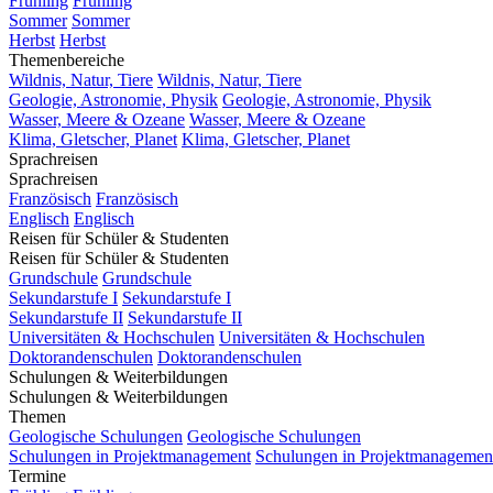
Frühling
Frühling
Sommer
Sommer
Herbst
Herbst
Themenbereiche
Wildnis, Natur, Tiere
Wildnis, Natur, Tiere
Geologie, Astronomie, Physik
Geologie, Astronomie, Physik
Wasser, Meere & Ozeane
Wasser, Meere & Ozeane
Klima, Gletscher, Planet
Klima, Gletscher, Planet
Sprachreisen
Sprachreisen
Französisch
Französisch
Englisch
Englisch
Reisen für Schüler & Studenten
Reisen für Schüler & Studenten
Grundschule
Grundschule
Sekundarstufe I
Sekundarstufe I
Sekundarstufe II
Sekundarstufe II
Universitäten & Hochschulen
Universitäten & Hochschulen
Doktorandenschulen
Doktorandenschulen
Schulungen & Weiterbildungen
Schulungen & Weiterbildungen
Themen
Geologische Schulungen
Geologische Schulungen
Schulungen in Projektmanagement
Schulungen in Projektmanagemen
Termine