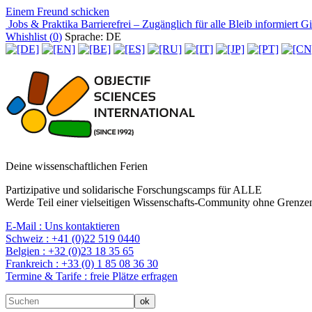
Einem Freund schicken
Jobs & Praktika
Barrierefrei – Zugänglich für alle
Bleib informiert
Gir
Whishlist (
0
)
Sprache: DE
Deine wissenschaftlichen Ferien
Partizipative und solidarische Forschungscamps für ALLE
Werde Teil einer vielseitigen Wissenschafts-Community ohne Grenzen
E-Mail :
Uns kontaktieren
Schweiz :
+41 (0)22 519 0440
Belgien :
+32 (0)23 18 35 65
Frankreich :
+33 (0) 1 85 08 36 30
Termine & Tarife :
freie Plätze erfragen