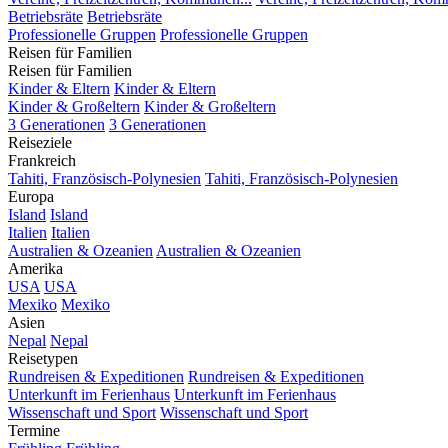
Betriebsräte
Betriebsräte
Professionelle Gruppen
Professionelle Gruppen
Reisen für Familien
Reisen für Familien
Kinder & Eltern
Kinder & Eltern
Kinder & Großeltern
Kinder & Großeltern
3 Generationen
3 Generationen
Reiseziele
Frankreich
Tahiti, Französisch-Polynesien
Tahiti, Französisch-Polynesien
Europa
Island
Island
Italien
Italien
Australien & Ozeanien
Australien & Ozeanien
Amerika
USA
USA
Mexiko
Mexiko
Asien
Nepal
Nepal
Reisetypen
Rundreisen & Expeditionen
Rundreisen & Expeditionen
Unterkunft im Ferienhaus
Unterkunft im Ferienhaus
Wissenschaft und Sport
Wissenschaft und Sport
Termine