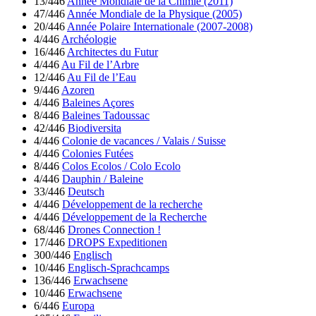
13/446
Année Mondiale de la Chimie (2011)
47/446
Année Mondiale de la Physique (2005)
20/446
Année Polaire Internationale (2007-2008)
4/446
Archéologie
16/446
Architectes du Futur
4/446
Au Fil de l’Arbre
12/446
Au Fil de l’Eau
9/446
Azoren
4/446
Baleines Açores
8/446
Baleines Tadoussac
42/446
Biodiversita
4/446
Colonie de vacances / Valais / Suisse
4/446
Colonies Futées
8/446
Colos Ecolos / Colo Ecolo
4/446
Dauphin / Baleine
33/446
Deutsch
4/446
Développement de la recherche
4/446
Développement de la Recherche
68/446
Drones Connection !
17/446
DROPS Expeditionen
300/446
Englisch
10/446
Englisch-Sprachcamps
136/446
Erwachsene
10/446
Erwachsene
6/446
Europa