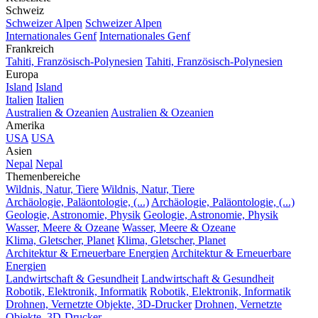
Schweiz
Schweizer Alpen
Schweizer Alpen
Internationales Genf
Internationales Genf
Frankreich
Tahiti, Französisch-Polynesien
Tahiti, Französisch-Polynesien
Europa
Island
Island
Italien
Italien
Australien & Ozeanien
Australien & Ozeanien
Amerika
USA
USA
Asien
Nepal
Nepal
Themenbereiche
Wildnis, Natur, Tiere
Wildnis, Natur, Tiere
Archäologie, Paläontologie, (...)
Archäologie, Paläontologie, (...)
Geologie, Astronomie, Physik
Geologie, Astronomie, Physik
Wasser, Meere & Ozeane
Wasser, Meere & Ozeane
Klima, Gletscher, Planet
Klima, Gletscher, Planet
Architektur & Erneuerbare Energien
Architektur & Erneuerbare
Energien
Landwirtschaft & Gesundheit
Landwirtschaft & Gesundheit
Robotik, Elektronik, Informatik
Robotik, Elektronik, Informatik
Drohnen, Vernetzte Objekte, 3D-Drucker
Drohnen, Vernetzte
Objekte, 3D-Drucker