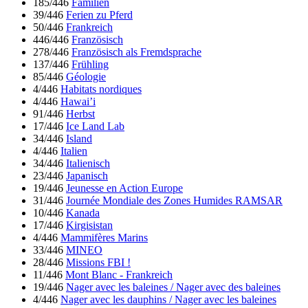
185/446
Familien
39/446
Ferien zu Pferd
50/446
Frankreich
446/446
Französisch
278/446
Französisch als Fremdsprache
137/446
Frühling
85/446
Géologie
4/446
Habitats nordiques
4/446
Hawai’i
91/446
Herbst
17/446
Ice Land Lab
34/446
Island
4/446
Italien
34/446
Italienisch
23/446
Japanisch
19/446
Jeunesse en Action Europe
31/446
Journée Mondiale des Zones Humides RAMSAR
10/446
Kanada
17/446
Kirgisistan
4/446
Mammifères Marins
33/446
MINEO
28/446
Missions FBI !
11/446
Mont Blanc - Frankreich
19/446
Nager avec les baleines / Nager avec des baleines
4/446
Nager avec les dauphins / Nager avec les baleines