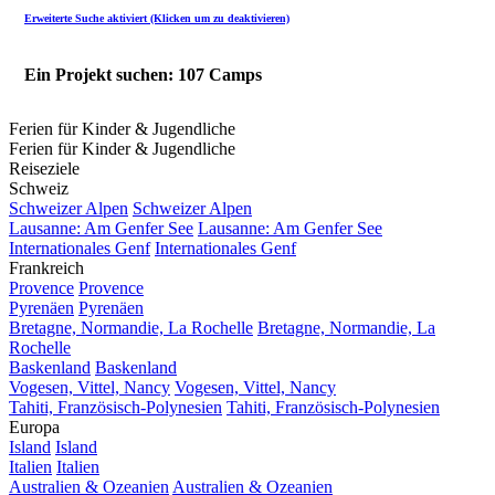
Erweiterte Suche aktiviert (Klicken um zu deaktivieren)
Ein Projekt suchen: 107 Camps
Ferien für Kinder & Jugendliche
Ferien für Kinder & Jugendliche
Reiseziele
Schweiz
Schweizer Alpen
Schweizer Alpen
Lausanne: Am Genfer See
Lausanne: Am Genfer See
Internationales Genf
Internationales Genf
Frankreich
Provence
Provence
Pyrenäen
Pyrenäen
Bretagne, Normandie, La Rochelle
Bretagne, Normandie, La
Rochelle
Baskenland
Baskenland
Vogesen, Vittel, Nancy
Vogesen, Vittel, Nancy
Tahiti, Französisch-Polynesien
Tahiti, Französisch-Polynesien
Europa
Island
Island
Italien
Italien
Australien & Ozeanien
Australien & Ozeanien