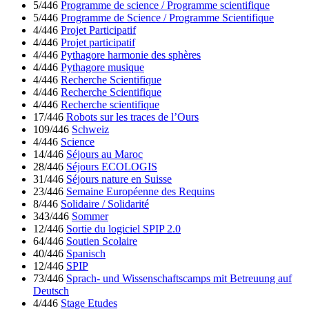
5/446
Programme de science / Programme scientifique
5/446
Programme de Science / Programme Scientifique
4/446
Projet Participatif
4/446
Projet participatif
4/446
Pythagore harmonie des sphères
4/446
Pythagore musique
4/446
Recherche Scientifique
4/446
Recherche Scientifique
4/446
Recherche scientifique
17/446
Robots sur les traces de l’Ours
109/446
Schweiz
4/446
Science
14/446
Séjours au Maroc
28/446
Séjours ECOLOGIS
31/446
Séjours nature en Suisse
23/446
Semaine Européenne des Requins
8/446
Solidaire / Solidarité
343/446
Sommer
12/446
Sortie du logiciel SPIP 2.0
64/446
Soutien Scolaire
40/446
Spanisch
12/446
SPIP
73/446
Sprach- und Wissenschaftscamps mit Betreuung auf
Deutsch
4/446
Stage Etudes