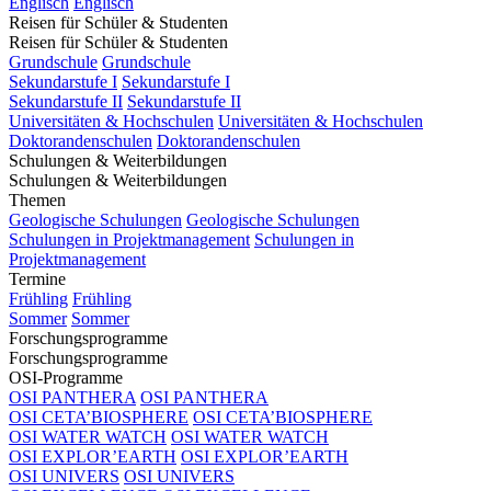
Englisch
Englisch
Reisen für Schüler & Studenten
Reisen für Schüler & Studenten
Grundschule
Grundschule
Sekundarstufe I
Sekundarstufe I
Sekundarstufe II
Sekundarstufe II
Universitäten & Hochschulen
Universitäten & Hochschulen
Doktorandenschulen
Doktorandenschulen
Schulungen & Weiterbildungen
Schulungen & Weiterbildungen
Themen
Geologische Schulungen
Geologische Schulungen
Schulungen in Projektmanagement
Schulungen in
Projektmanagement
Termine
Frühling
Frühling
Sommer
Sommer
Forschungsprogramme
Forschungsprogramme
OSI-Programme
OSI PANTHERA
OSI PANTHERA
OSI CETA’BIOSPHERE
OSI CETA’BIOSPHERE
OSI WATER WATCH
OSI WATER WATCH
OSI EXPLOR’EARTH
OSI EXPLOR’EARTH
OSI UNIVERS
OSI UNIVERS