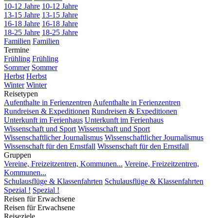
10-12 Jahre
10-12 Jahre
13-15 Jahre
13-15 Jahre
16-18 Jahre
16-18 Jahre
18-25 Jahre
18-25 Jahre
Familien
Familien
Termine
Frühling
Frühling
Sommer
Sommer
Herbst
Herbst
Winter
Winter
Reisetypen
Aufenthalte in Ferienzentren
Aufenthalte in Ferienzentren
Rundreisen & Expeditionen
Rundreisen & Expeditionen
Unterkunft im Ferienhaus
Unterkunft im Ferienhaus
Wissenschaft und Sport
Wissenschaft und Sport
Wissenschaftlicher Journalismus
Wissenschaftlicher Journalismus
Wissenschaft für den Ernstfall
Wissenschaft für den Ernstfall
Gruppen
Vereine, Freizeitzentren, Kommunen...
Vereine, Freizeitzentren,
Kommunen...
Schulausflüge & Klassenfahrten
Schulausflüge & Klassenfahrten
Spezial !
Spezial !
Reisen für Erwachsene
Reisen für Erwachsene
Reiseziele