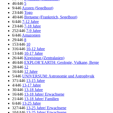
46/446
5
9/446
Azoren (Segelboot)
23/446
Togo
40/446
Bretagne (Frankreich, Segelboot)
6/446
7-12 Jahre
23/446
7-18 Jahre
252/446
7-9 Jahre
6/446
Amazonien
29/446
8
153/446
10
316/446
10-12 Jahre
13/446
10-17 Jahre
26/446
Kirgisistan (Zentralasien)
46/446
EXPLOR’EARTH: Geologie, Vulkane, Berge
28/446
12
16/446
12 Jahre
5/446
UNIVERSUM: Astronomie und Astrophysik
371/446
13-15 Jahre
4/446
13-17 Jahre
30/446
13-18 Jahre
16/446
13-18 Jahre/ Erwachsene
21/446
13-18 Jahre/ Familien
6/446
13-25 Jahre
327/446
13-25 Jahre/ Erwachsene
104/446
13-25 Jahre/ Erwachsene