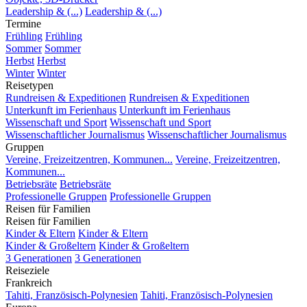
Leadership & (...)
Leadership & (...)
Termine
Frühling
Frühling
Sommer
Sommer
Herbst
Herbst
Winter
Winter
Reisetypen
Rundreisen & Expeditionen
Rundreisen & Expeditionen
Unterkunft im Ferienhaus
Unterkunft im Ferienhaus
Wissenschaft und Sport
Wissenschaft und Sport
Wissenschaftlicher Journalismus
Wissenschaftlicher Journalismus
Gruppen
Vereine, Freizeitzentren, Kommunen...
Vereine, Freizeitzentren,
Kommunen...
Betriebsräte
Betriebsräte
Professionelle Gruppen
Professionelle Gruppen
Reisen für Familien
Reisen für Familien
Kinder & Eltern
Kinder & Eltern
Kinder & Großeltern
Kinder & Großeltern
3 Generationen
3 Generationen
Reiseziele
Frankreich
Tahiti, Französisch-Polynesien
Tahiti, Französisch-Polynesien