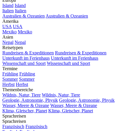
Europa
Island
Island
Italien
Italien
Australien & Ozeanien
Australien & Ozeanien
Amerika
USA
USA
Mexiko
Mexiko
Asien
Nepal
Nepal
Reisetypen
Rundreisen & Expeditionen
Rundreisen & Expeditionen
Unterkunft im Ferienhaus
Unterkunft im Ferienhaus
Wissenschaft und Sport
Wissenschaft und Sport
Termine
Frühling
Frühling
Sommer
Sommer
Herbst
Herbst
Themenbereiche
Wildnis, Natur, Tiere
Wildnis, Natur, Tiere
Geologie, Astronomie, Physik
Geologie, Astronomie, Physik
Wasser, Meere & Ozeane
Wasser, Meere & Ozeane
Klima, Gletscher, Planet
Klima, Gletscher, Planet
Sprachreisen
Sprachreisen
Französisch
Französisch