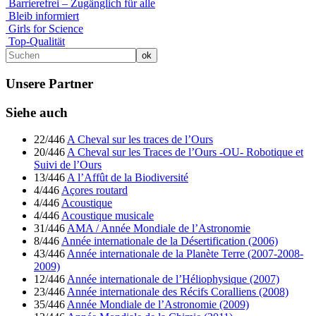
Barrierefrei – Zugänglich für alle
Bleib informiert
Girls for Science
Top-Qualität
Unsere Partner
Siehe auch
22/446
A Cheval sur les traces de l’Ours
20/446
A Cheval sur les Traces de l’Ours -OU- Robotique et
Suivi de l’Ours
13/446
A l’Affût de la Biodiversité
4/446
Açores routard
4/446
Acoustique
4/446
Acoustique musicale
31/446
AMA / Année Mondiale de l’Astronomie
8/446
Année internationale de la Désertification (2006)
43/446
Année internationale de la Planète Terre (2007-2008-
2009)
12/446
Année internationale de l’Héliophysique (2007)
23/446
Année internationale des Récifs Coralliens (2008)
35/446
Année Mondiale de l’Astronomie (2009)