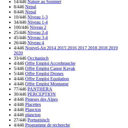
14/446
Nature au Sommet
8/446
Nepal
8/446
Nepal
10/446
Niveau 1-3
34/446
Niveau 1-4
100/446
Niveau 2
25/446
Niveau 2-4
45/446
Niveau 3-4
26/446
Niveau 4
4/446
Nouvel-An 2014 2015 2016 2017 2018 2018 2019
2020
33/446
Occitanisch
4/446
Offre Emploi Accrobranche
5/446
Offre Emploi Canoe Kayak
5/446
Offre Emploi Drones
4/446
Offre Emploi Equitation
4/446
Offre Emploi Montagne
77/446
PANTHERA
30/446
PERCEPTION
4/446
Pisteurs des Alpes
4/446
Placettes
4/446
Plancton
4/446
plancton
27/446
Portugisisch
4/446
Programme de recherche