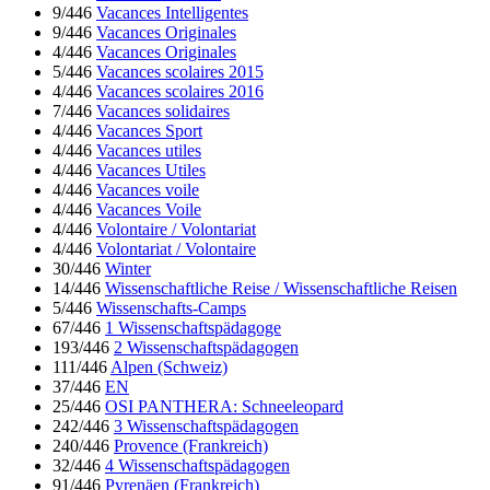
9/446
Vacances Intelligentes
9/446
Vacances Originales
4/446
Vacances Originales
5/446
Vacances scolaires 2015
4/446
Vacances scolaires 2016
7/446
Vacances solidaires
4/446
Vacances Sport
4/446
Vacances utiles
4/446
Vacances Utiles
4/446
Vacances voile
4/446
Vacances Voile
4/446
Volontaire / Volontariat
4/446
Volontariat / Volontaire
30/446
Winter
14/446
Wissenschaftliche Reise / Wissenschaftliche Reisen
5/446
Wissenschafts-Camps
67/446
1 Wissenschaftspädagoge
193/446
2 Wissenschaftspädagogen
111/446
Alpen (Schweiz)
37/446
EN
25/446
OSI PANTHERA: Schneeleopard
242/446
3 Wissenschaftspädagogen
240/446
Provence (Frankreich)
32/446
4 Wissenschaftspädagogen
91/446
Pyrenäen (Frankreich)