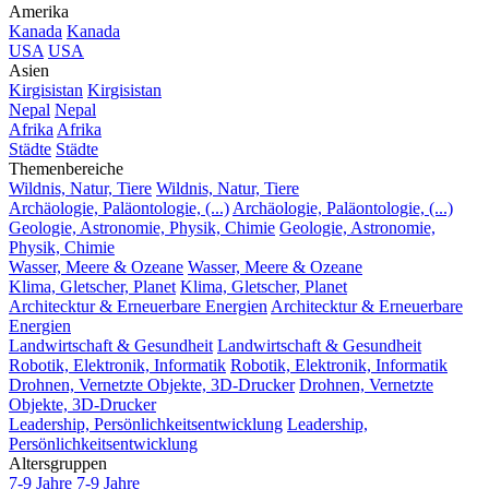
Amerika
Kanada
Kanada
USA
USA
Asien
Kirgisistan
Kirgisistan
Nepal
Nepal
Afrika
Afrika
Städte
Städte
Themenbereiche
Wildnis, Natur, Tiere
Wildnis, Natur, Tiere
Archäologie, Paläontologie, (...)
Archäologie, Paläontologie, (...)
Geologie, Astronomie, Physik, Chimie
Geologie, Astronomie,
Physik, Chimie
Wasser, Meere & Ozeane
Wasser, Meere & Ozeane
Klima, Gletscher, Planet
Klima, Gletscher, Planet
Architecktur & Erneuerbare Energien
Architecktur & Erneuerbare
Energien
Landwirtschaft & Gesundheit
Landwirtschaft & Gesundheit
Robotik, Elektronik, Informatik
Robotik, Elektronik, Informatik
Drohnen, Vernetzte Objekte, 3D-Drucker
Drohnen, Vernetzte
Objekte, 3D-Drucker
Leadership, Persönlichkeitsentwicklung
Leadership,
Persönlichkeitsentwicklung
Altersgruppen
7-9 Jahre
7-9 Jahre