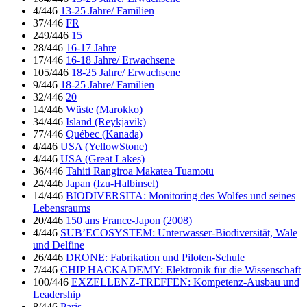
4/446
13-25 Jahre/ Familien
37/446
FR
249/446
15
28/446
16-17 Jahre
17/446
16-18 Jahre/ Erwachsene
105/446
18-25 Jahre/ Erwachsene
9/446
18-25 Jahre/ Familien
32/446
20
14/446
Wüste (Marokko)
34/446
Island (Reykjavik)
77/446
Québec (Kanada)
4/446
USA (YellowStone)
4/446
USA (Great Lakes)
36/446
Tahiti Rangiroa Makatea Tuamotu
24/446
Japan (Izu-Halbinsel)
14/446
BIODIVERSITA: Monitoring des Wolfes und seines
Lebensraums
20/446
150 ans France-Japon (2008)
4/446
SUB’ECOSYSTEM: Unterwasser-Biodiversität, Wale
und Delfine
26/446
DRONE: Fabrikation und Piloten-Schule
7/446
CHIP HACKADEMY: Elektronik für die Wissenschaft
100/446
EXZELLENZ-TREFFEN: Kompetenz-Ausbau und
Leadership
8/446
Paris