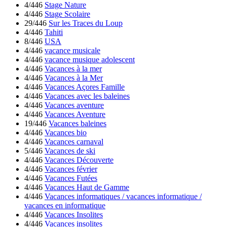
4/446
Stage Nature
4/446
Stage Scolaire
29/446
Sur les Traces du Loup
4/446
Tahiti
8/446
USA
4/446
vacance musicale
4/446
vacance musique adolescent
4/446
Vacances à la mer
4/446
Vacances à la Mer
4/446
Vacances Açores Famille
4/446
Vacances avec les baleines
4/446
Vacances aventure
4/446
Vacances Aventure
19/446
Vacances baleines
4/446
Vacances bio
4/446
Vacances carnaval
5/446
Vacances de ski
4/446
Vacances Découverte
4/446
Vacances février
4/446
Vacances Futées
4/446
Vacances Haut de Gamme
4/446
Vacances informatiques / vacances informatique /
vacances en informatique
4/446
Vacances Insolites
4/446
Vacances insolites