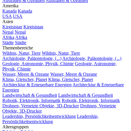
Australien & Ozeanien
Australien & Ozeanien
Amerika
Kanada
Kanada
USA
USA
Asien
Kirgisistan
Kirgisistan
Nepal
Nepal
Afrika
Afrika
Städte
Städte
Themenbereiche
Wildnis, Natur, Tiere
Wildnis, Natur, Tiere
Archäologie, Paläontologie, (...)
Archäologie, Paläontologie, (...)
Geologie, Astronomie, Physik, Chimie
Geologie, Astronomie,
Physik, Chimie
Wasser, Meere & Ozeane
Wasser, Meere & Ozeane
Klima, Gletscher, Planet
Klima, Gletscher, Planet
Architecktur & Erneuerbare Energien
Architecktur & Erneuerbare
Energien
Landwirtschaft & Gesundheit
Landwirtschaft & Gesundheit
Robotik, Elektronik, Informatik
Robotik, Elektronik, Informatik
Drohnen, Vernetzte Objekte, 3D-Drucker
Drohnen, Vernetzte
Objekte, 3D-Drucker
Leadership, Persönlichkeitsentwicklung
Leadership,
Persönlichkeitsentwicklung
Altersgruppen