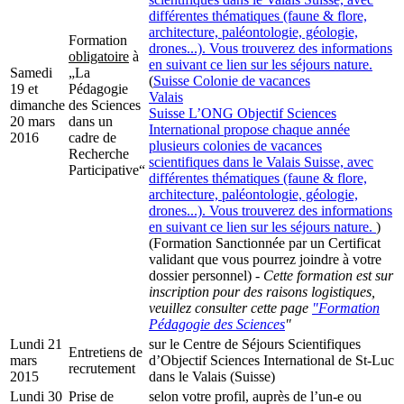
différentes thématiques (faune & flore,
architecture, paléontologie, géologie,
Formation
drones...). Vous trouverez des informations
obligatoire
à
en suivant ce lien sur les séjours nature.
Samedi
„La
(
Suisse
Colonie de vacances
19 et
Pédagogie
Valais
dimanche
des Sciences
Suisse
L’ONG Objectif Sciences
20 mars
dans un
International propose chaque année
2016
cadre de
plusieurs colonies de vacances
Recherche
scientifiques dans le Valais Suisse, avec
Participative“
différentes thématiques (faune & flore,
architecture, paléontologie, géologie,
drones...). Vous trouverez des informations
en suivant ce lien sur les séjours nature.
)
(Formation Sanctionnée par un Certificat
validant que vous pourrez joindre à votre
dossier personnel) -
Cette formation est sur
inscription pour des raisons logistiques,
veuillez consulter cette page
"Formation
Pédagogie des Sciences
"
Lundi 21
sur le Centre de Séjours Scientifiques
Entretiens de
mars
d’Objectif Sciences International de St-Luc
recrutement
2015
dans le Valais (Suisse)
Lundi 30
Prise de
selon votre profil, auprès de l’un-e ou