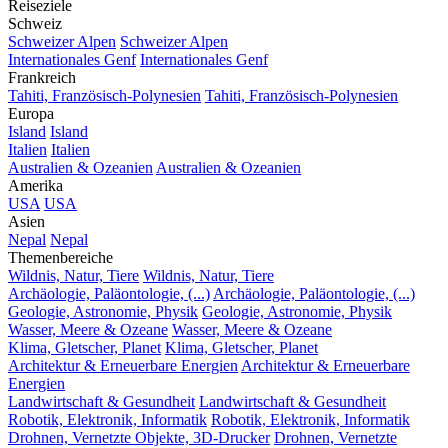
Reiseziele
Schweiz
Schweizer Alpen
Schweizer Alpen
Internationales Genf
Internationales Genf
Frankreich
Tahiti, Französisch-Polynesien
Tahiti, Französisch-Polynesien
Europa
Island
Island
Italien
Italien
Australien & Ozeanien
Australien & Ozeanien
Amerika
USA
USA
Asien
Nepal
Nepal
Themenbereiche
Wildnis, Natur, Tiere
Wildnis, Natur, Tiere
Archäologie, Paläontologie, (...)
Archäologie, Paläontologie, (...)
Geologie, Astronomie, Physik
Geologie, Astronomie, Physik
Wasser, Meere & Ozeane
Wasser, Meere & Ozeane
Klima, Gletscher, Planet
Klima, Gletscher, Planet
Architektur & Erneuerbare Energien
Architektur & Erneuerbare
Energien
Landwirtschaft & Gesundheit
Landwirtschaft & Gesundheit
Robotik, Elektronik, Informatik
Robotik, Elektronik, Informatik
Drohnen, Vernetzte Objekte, 3D-Drucker
Drohnen, Vernetzte