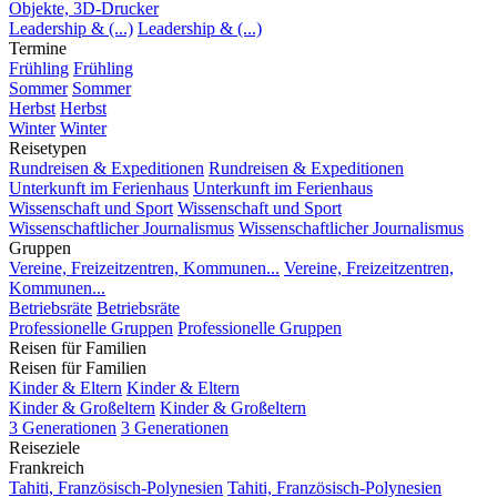
Objekte, 3D-Drucker
Leadership & (...)
Leadership & (...)
Termine
Frühling
Frühling
Sommer
Sommer
Herbst
Herbst
Winter
Winter
Reisetypen
Rundreisen & Expeditionen
Rundreisen & Expeditionen
Unterkunft im Ferienhaus
Unterkunft im Ferienhaus
Wissenschaft und Sport
Wissenschaft und Sport
Wissenschaftlicher Journalismus
Wissenschaftlicher Journalismus
Gruppen
Vereine, Freizeitzentren, Kommunen...
Vereine, Freizeitzentren,
Kommunen...
Betriebsräte
Betriebsräte
Professionelle Gruppen
Professionelle Gruppen
Reisen für Familien
Reisen für Familien
Kinder & Eltern
Kinder & Eltern
Kinder & Großeltern
Kinder & Großeltern
3 Generationen
3 Generationen
Reiseziele
Frankreich
Tahiti, Französisch-Polynesien
Tahiti, Französisch-Polynesien