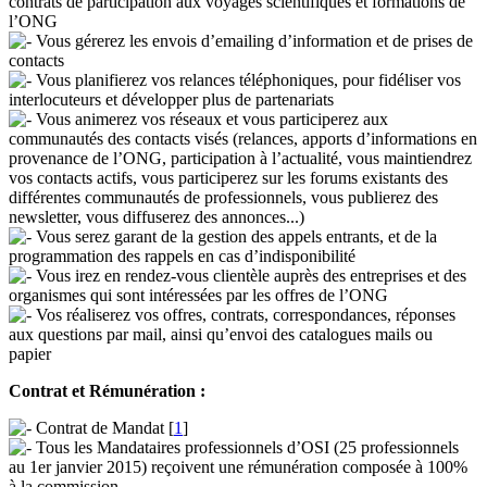
contrats de participation aux voyages scientifiques et formations de
l’ONG
Vous gérerez les envois d’emailing d’information et de prises de
contacts
Vous planifierez vos relances téléphoniques, pour fidéliser vos
interlocuteurs et développer plus de partenariats
Vous animerez vos réseaux et vous participerez aux
communautés des contacts visés (relances, apports d’informations en
provenance de l’ONG, participation à l’actualité, vous maintiendrez
vos contacts actifs, vous participerez sur les forums existants des
différentes communautés de professionnels, vous publierez des
newsletter, vous diffuserez des annonces...)
Vous serez garant de la gestion des appels entrants, et de la
programmation des rappels en cas d’indisponibilité
Vous irez en rendez-vous clientèle auprès des entreprises et des
organismes qui sont intéressées par les offres de l’ONG
Vos réaliserez vos offres, contrats, correspondances, réponses
aux questions par mail, ainsi qu’envoi des catalogues mails ou
papier
Contrat et Rémunération :
Contrat de Mandat
[
1
]
Tous les Mandataires professionnels d’OSI (25 professionnels
au 1er janvier 2015) reçoivent une rémunération composée à 100%
à la commission