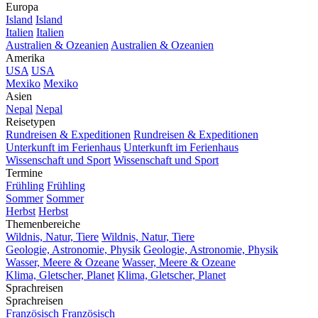
Europa
Island
Island
Italien
Italien
Australien & Ozeanien
Australien & Ozeanien
Amerika
USA
USA
Mexiko
Mexiko
Asien
Nepal
Nepal
Reisetypen
Rundreisen & Expeditionen
Rundreisen & Expeditionen
Unterkunft im Ferienhaus
Unterkunft im Ferienhaus
Wissenschaft und Sport
Wissenschaft und Sport
Termine
Frühling
Frühling
Sommer
Sommer
Herbst
Herbst
Themenbereiche
Wildnis, Natur, Tiere
Wildnis, Natur, Tiere
Geologie, Astronomie, Physik
Geologie, Astronomie, Physik
Wasser, Meere & Ozeane
Wasser, Meere & Ozeane
Klima, Gletscher, Planet
Klima, Gletscher, Planet
Sprachreisen
Sprachreisen
Französisch
Französisch