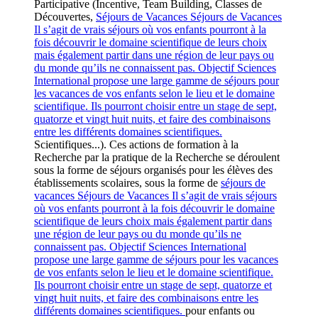
Participative (Incentive, Team Building, Classes de
Découvertes,
Séjours de Vacances
Séjours de Vacances
Il s’agit de vrais séjours où vos enfants pourront à la
fois découvrir le domaine scientifique de leurs choix
mais également partir dans une région de leur pays ou
du monde qu’ils ne connaissent pas. Objectif Sciences
International propose une large gamme de séjours pour
les vacances de vos enfants selon le lieu et le domaine
scientifique. Ils pourront choisir entre un stage de sept,
quatorze et vingt huit nuits, et faire des combinaisons
entre les différents domaines scientifiques.
Scientifiques...). Ces actions de formation à la
Recherche par la pratique de la Recherche se déroulent
sous la forme de séjours organisés pour les élèves des
établissements scolaires, sous la forme de
séjours de
vacances
Séjours de Vacances
Il s’agit de vrais séjours
où vos enfants pourront à la fois découvrir le domaine
scientifique de leurs choix mais également partir dans
une région de leur pays ou du monde qu’ils ne
connaissent pas. Objectif Sciences International
propose une large gamme de séjours pour les vacances
de vos enfants selon le lieu et le domaine scientifique.
Ils pourront choisir entre un stage de sept, quatorze et
vingt huit nuits, et faire des combinaisons entre les
différents domaines scientifiques.
pour enfants ou