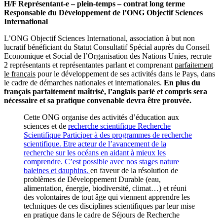
H/F Représentant-e – plein-temps – contrat long terme
Responsable du Développement de l’ONG Objectif Sciences
International
L’ONG Objectif Sciences International, association à but non
lucratif bénéficiant du Statut Consultatif Spécial auprès du Conseil
Economique et Social de l’Organisation des Nations Unies, recrute
2 représentants et représentantes parlant et comprenant
parfaitement
le français
pour le développement de ses activités dans le Pays, dans
le cadre de démarches nationales et internationales.
En plus du
français parfaitement maîtrisé, l’anglais parlé et compris sera
nécessaire et sa pratique convenable devra être prouvée.
Cette ONG organise des activités d’éducation aux
sciences et de
recherche scientifique
Recherche
Scientifique
Participer à des programmes de recherche
scientifique. Etre acteur de l’avancement de la
recherche sur les océans en aidant à mieux les
comprendre. C’est possible avec nos stages nature
baleines et dauphins.
en faveur de la résolution de
problèmes de Développement Durable (eau,
alimentation, énergie, biodiversité, climat…) et réuni
des volontaires de tout âge qui viennent apprendre les
techniques de ces disciplines scientifiques par leur mise
en pratique dans le cadre de Séjours de Recherche