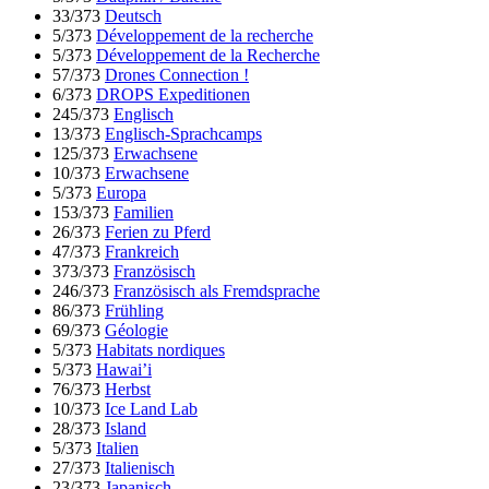
33/373
Deutsch
5/373
Développement de la recherche
5/373
Développement de la Recherche
57/373
Drones Connection !
6/373
DROPS Expeditionen
245/373
Englisch
13/373
Englisch-Sprachcamps
125/373
Erwachsene
10/373
Erwachsene
5/373
Europa
153/373
Familien
26/373
Ferien zu Pferd
47/373
Frankreich
373/373
Französisch
246/373
Französisch als Fremdsprache
86/373
Frühling
69/373
Géologie
5/373
Habitats nordiques
5/373
Hawai’i
76/373
Herbst
10/373
Ice Land Lab
28/373
Island
5/373
Italien
27/373
Italienisch
23/373
Japanisch