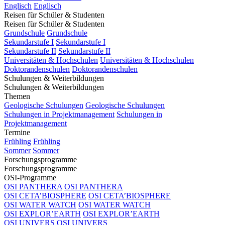
Englisch
Englisch
Reisen für Schüler & Studenten
Reisen für Schüler & Studenten
Grundschule
Grundschule
Sekundarstufe I
Sekundarstufe I
Sekundarstufe II
Sekundarstufe II
Universitäten & Hochschulen
Universitäten & Hochschulen
Doktorandenschulen
Doktorandenschulen
Schulungen & Weiterbildungen
Schulungen & Weiterbildungen
Themen
Geologische Schulungen
Geologische Schulungen
Schulungen in Projektmanagement
Schulungen in
Projektmanagement
Termine
Frühling
Frühling
Sommer
Sommer
Forschungsprogramme
Forschungsprogramme
OSI-Programme
OSI PANTHERA
OSI PANTHERA
OSI CETA’BIOSPHERE
OSI CETA’BIOSPHERE
OSI WATER WATCH
OSI WATER WATCH
OSI EXPLOR’EARTH
OSI EXPLOR’EARTH
OSI UNIVERS
OSI UNIVERS