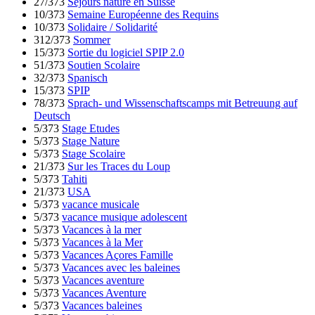
27/373
Séjours nature en Suisse
10/373
Semaine Européenne des Requins
10/373
Solidaire / Solidarité
312/373
Sommer
15/373
Sortie du logiciel SPIP 2.0
51/373
Soutien Scolaire
32/373
Spanisch
15/373
SPIP
78/373
Sprach- und Wissenschaftscamps mit Betreuung auf
Deutsch
5/373
Stage Etudes
5/373
Stage Nature
5/373
Stage Scolaire
21/373
Sur les Traces du Loup
5/373
Tahiti
21/373
USA
5/373
vacance musicale
5/373
vacance musique adolescent
5/373
Vacances à la mer
5/373
Vacances à la Mer
5/373
Vacances Açores Famille
5/373
Vacances avec les baleines
5/373
Vacances aventure
5/373
Vacances Aventure
5/373
Vacances baleines