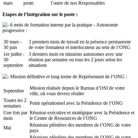
mars
poste
l’autre de nos Responsables
Etapes de l’Intégration sur le poste :
6 mois de formation interne par la pratique - Autonomie
progressive :
30 mars -
3 premiers mois de travail en la présence permanente
30 juin
de votre formateur et interlocuteur au sein de l’ONG
1er juillet -
3 derniers mois en missions autonomes avec une
30
réunion par semaine ou tous les 2 jours selon les
septembre
situations
Mission définitive et long terme de Représentant de l’ONG :
Mission réalisée depuis le Bureau d’OSI de votre
Septembre
ville, où vous devrez résider
Toutes les 2
Point opérationnel avec la Présidence de l’ONG
semaines
Une fois par
Réunion exécutive et stratégique avec la Présidence et
mois
le Centre de Ressources de l’ONG
Réunions plénières des membres de l’ONG de votre
Mai
pays
Réunions plénières des membres de l’ONG de votre