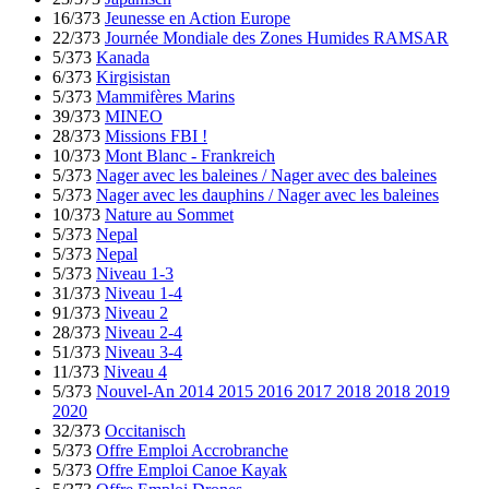
16/373
Jeunesse en Action Europe
22/373
Journée Mondiale des Zones Humides RAMSAR
5/373
Kanada
6/373
Kirgisistan
5/373
Mammifères Marins
39/373
MINEO
28/373
Missions FBI !
10/373
Mont Blanc - Frankreich
5/373
Nager avec les baleines / Nager avec des baleines
5/373
Nager avec les dauphins / Nager avec les baleines
10/373
Nature au Sommet
5/373
Nepal
5/373
Nepal
5/373
Niveau 1-3
31/373
Niveau 1-4
91/373
Niveau 2
28/373
Niveau 2-4
51/373
Niveau 3-4
11/373
Niveau 4
5/373
Nouvel-An 2014 2015 2016 2017 2018 2018 2019
2020
32/373
Occitanisch
5/373
Offre Emploi Accrobranche
5/373
Offre Emploi Canoe Kayak