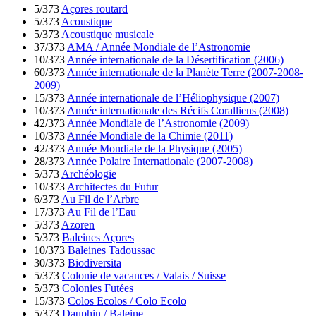
5/373
Açores routard
5/373
Acoustique
5/373
Acoustique musicale
37/373
AMA / Année Mondiale de l’Astronomie
10/373
Année internationale de la Désertification (2006)
60/373
Année internationale de la Planète Terre (2007-2008-
2009)
15/373
Année internationale de l’Héliophysique (2007)
10/373
Année internationale des Récifs Coralliens (2008)
42/373
Année Mondiale de l’Astronomie (2009)
10/373
Année Mondiale de la Chimie (2011)
42/373
Année Mondiale de la Physique (2005)
28/373
Année Polaire Internationale (2007-2008)
5/373
Archéologie
10/373
Architectes du Futur
6/373
Au Fil de l’Arbre
17/373
Au Fil de l’Eau
5/373
Azoren
5/373
Baleines Açores
10/373
Baleines Tadoussac
30/373
Biodiversita
5/373
Colonie de vacances / Valais / Suisse
5/373
Colonies Futées
15/373
Colos Ecolos / Colo Ecolo
5/373
Dauphin / Baleine