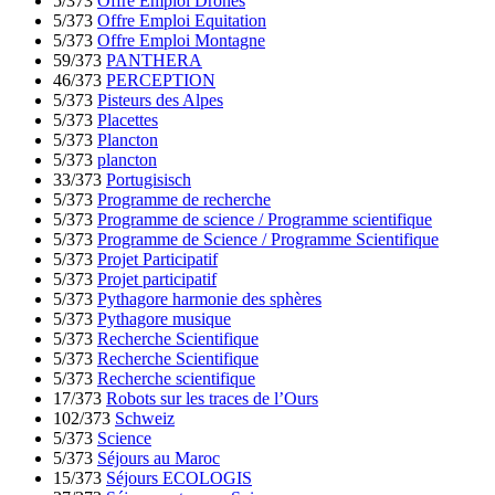
5/373
Offre Emploi Drones
5/373
Offre Emploi Equitation
5/373
Offre Emploi Montagne
59/373
PANTHERA
46/373
PERCEPTION
5/373
Pisteurs des Alpes
5/373
Placettes
5/373
Plancton
5/373
plancton
33/373
Portugisisch
5/373
Programme de recherche
5/373
Programme de science / Programme scientifique
5/373
Programme de Science / Programme Scientifique
5/373
Projet Participatif
5/373
Projet participatif
5/373
Pythagore harmonie des sphères
5/373
Pythagore musique
5/373
Recherche Scientifique
5/373
Recherche Scientifique
5/373
Recherche scientifique
17/373
Robots sur les traces de l’Ours
102/373
Schweiz
5/373
Science
5/373
Séjours au Maroc
15/373
Séjours ECOLOGIS