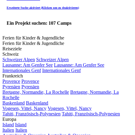
Erweiterte Suche aktiviert (Klicken um zu deaktivieren)
Ein Projekt suchen: 107 Camps
Ferien für Kinder & Jugendliche
Ferien für Kinder & Jugendliche
Reiseziele
Schweiz
Schweizer Alpen
Schweizer Alpen
Lausanne: Am Genfer See
Lausanne: Am Genfer See
Internationales Genf
Internationales Genf
Frankreich
Provence
Provence
Pyrenäen
Pyrenäen
Bretagne, Normandie, La Rochelle
Bretagne, Normandie, La
Rochelle
Baskenland
Baskenland
Vogesen, Vittel, Nancy
Vogesen, Vittel, Nancy
Tahiti, Französisch-Polynesien
Tahiti, Französisch-Polynesien
Europa
Island
Island
Italien
Italien