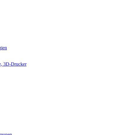
gien
e, 3D-Drucker
munen...