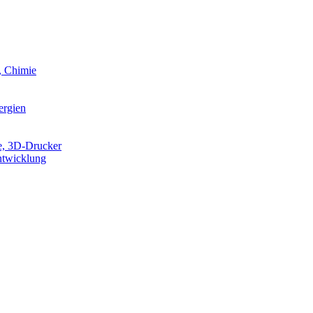
, Chimie
ergien
e, 3D-Drucker
ntwicklung