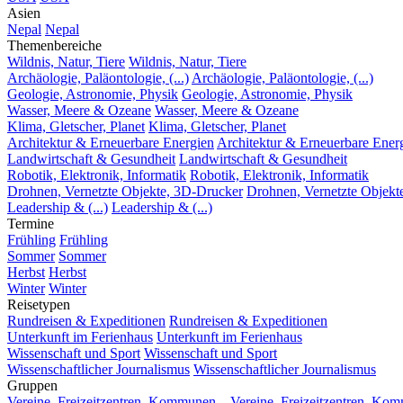
Asien
Nepal
Nepal
Themenbereiche
Wildnis, Natur, Tiere
Wildnis, Natur, Tiere
Archäologie, Paläontologie, (...)
Archäologie, Paläontologie, (...)
Geologie, Astronomie, Physik
Geologie, Astronomie, Physik
Wasser, Meere & Ozeane
Wasser, Meere & Ozeane
Klima, Gletscher, Planet
Klima, Gletscher, Planet
Architektur & Erneuerbare Energien
Architektur & Erneuerbare Ener
Landwirtschaft & Gesundheit
Landwirtschaft & Gesundheit
Robotik, Elektronik, Informatik
Robotik, Elektronik, Informatik
Drohnen, Vernetzte Objekte, 3D-Drucker
Drohnen, Vernetzte Objekt
Leadership & (...)
Leadership & (...)
Termine
Frühling
Frühling
Sommer
Sommer
Herbst
Herbst
Winter
Winter
Reisetypen
Rundreisen & Expeditionen
Rundreisen & Expeditionen
Unterkunft im Ferienhaus
Unterkunft im Ferienhaus
Wissenschaft und Sport
Wissenschaft und Sport
Wissenschaftlicher Journalismus
Wissenschaftlicher Journalismus
Gruppen
Vereine, Freizeitzentren, Kommunen...
Vereine, Freizeitzentren, Kom