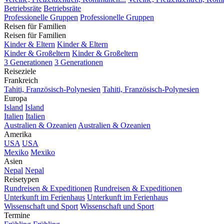
Betriebsräte
Betriebsräte
Professionelle Gruppen
Professionelle Gruppen
Reisen für Familien
Reisen für Familien
Kinder & Eltern
Kinder & Eltern
Kinder & Großeltern
Kinder & Großeltern
3 Generationen
3 Generationen
Reiseziele
Frankreich
Tahiti, Französisch-Polynesien
Tahiti, Französisch-Polynesien
Europa
Island
Island
Italien
Italien
Australien & Ozeanien
Australien & Ozeanien
Amerika
USA
USA
Mexiko
Mexiko
Asien
Nepal
Nepal
Reisetypen
Rundreisen & Expeditionen
Rundreisen & Expeditionen
Unterkunft im Ferienhaus
Unterkunft im Ferienhaus
Wissenschaft und Sport
Wissenschaft und Sport
Termine