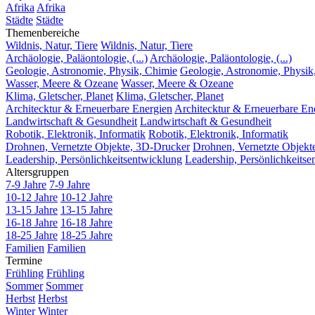
Afrika
Afrika
Städte
Städte
Themenbereiche
Wildnis, Natur, Tiere
Wildnis, Natur, Tiere
Archäologie, Paläontologie, (...)
Archäologie, Paläontologie, (...)
Geologie, Astronomie, Physik, Chimie
Geologie, Astronomie, Physik
Wasser, Meere & Ozeane
Wasser, Meere & Ozeane
Klima, Gletscher, Planet
Klima, Gletscher, Planet
Architecktur & Erneuerbare Energien
Architecktur & Erneuerbare En
Landwirtschaft & Gesundheit
Landwirtschaft & Gesundheit
Robotik, Elektronik, Informatik
Robotik, Elektronik, Informatik
Drohnen, Vernetzte Objekte, 3D-Drucker
Drohnen, Vernetzte Objekt
Leadership, Persönlichkeitsentwicklung
Leadership, Persönlichkeitse
Altersgruppen
7-9 Jahre
7-9 Jahre
10-12 Jahre
10-12 Jahre
13-15 Jahre
13-15 Jahre
16-18 Jahre
16-18 Jahre
18-25 Jahre
18-25 Jahre
Familien
Familien
Termine
Frühling
Frühling
Sommer
Sommer
Herbst
Herbst
Winter
Winter