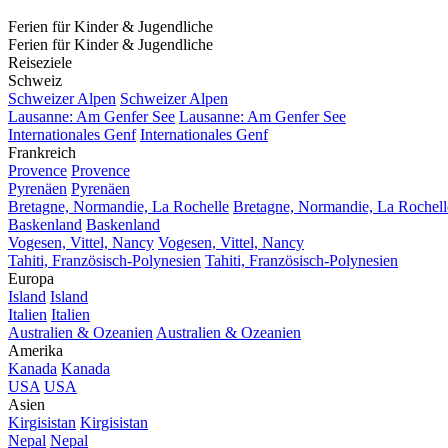
Ferien für Kinder & Jugendliche
Ferien für Kinder & Jugendliche
Reiseziele
Schweiz
Schweizer Alpen
Schweizer Alpen
Lausanne: Am Genfer See
Lausanne: Am Genfer See
Internationales Genf
Internationales Genf
Frankreich
Provence
Provence
Pyrenäen
Pyrenäen
Bretagne, Normandie, La Rochelle
Bretagne, Normandie, La Rochell
Baskenland
Baskenland
Vogesen, Vittel, Nancy
Vogesen, Vittel, Nancy
Tahiti, Französisch-Polynesien
Tahiti, Französisch-Polynesien
Europa
Island
Island
Italien
Italien
Australien & Ozeanien
Australien & Ozeanien
Amerika
Kanada
Kanada
USA
USA
Asien
Kirgisistan
Kirgisistan
Nepal
Nepal