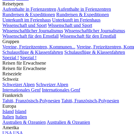
Reisetypen
Aufenthalte in Ferienzentren
Aufenthalte in Ferienzentren
Rundreisen & Expeditionen
Rundreisen & Expeditionen
Unterkunft im Ferienhaus
Unterkunft im Ferienhaus
Wissenschaft und Sport
Wissenschaft und Sport
Wissenschaftlicher Journalismus
Wissenschaftlicher Journalismus
Wissenschaft für den Ernstfall
Wissenschaft für den Ernstfall
Gruppen
Vereine, Freizeitzentren, Kommunen...
Vereine, Freizeitzentren, Kom
Schulausflüge & Klassenfahrten
Schulausflüge & Klassenfahrten
Spezial !
Spezial !
Reisen für Erwachsene
Reisen für Erwachsene
Reiseziele
Schweiz
Schweizer Alpen
Schweizer Alpen
Internationales Genf
Internationales Genf
Frankreich
Tahiti, Französisch-Polynesien
Tahiti, Französisch-Polynesien
Europa
Island
Island
Italien
Italien
Australien & Ozeanien
Australien & Ozeanien
Amerika
USA
USA