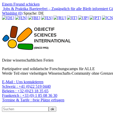
Einem Freund schicken
Jobs & Praktika
Barrierefrei – Zugänglich für alle
Bleib informiert
Gir
Whishlist (
0
)
Sprache: DE
Deine wissenschaftlichen Ferien
Partizipative und solidarische Forschungscamps für ALLE
Werde Teil einer vielseitigen Wissenschafts-Community ohne Grenzen
E-Mail :
Uns kontaktieren
Schweiz :
+41 (0)22 519 0440
Belgien :
+32 (0)23 18 35 65
Frankreich :
+33 (0) 1 85 08 36 30
Termine & Tarife :
freie Plätze erfragen