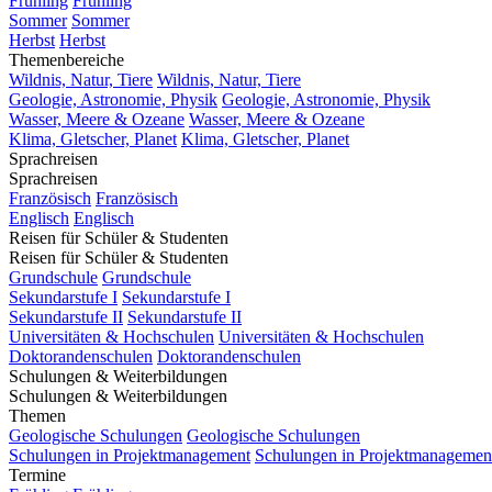
Frühling
Frühling
Sommer
Sommer
Herbst
Herbst
Themenbereiche
Wildnis, Natur, Tiere
Wildnis, Natur, Tiere
Geologie, Astronomie, Physik
Geologie, Astronomie, Physik
Wasser, Meere & Ozeane
Wasser, Meere & Ozeane
Klima, Gletscher, Planet
Klima, Gletscher, Planet
Sprachreisen
Sprachreisen
Französisch
Französisch
Englisch
Englisch
Reisen für Schüler & Studenten
Reisen für Schüler & Studenten
Grundschule
Grundschule
Sekundarstufe I
Sekundarstufe I
Sekundarstufe II
Sekundarstufe II
Universitäten & Hochschulen
Universitäten & Hochschulen
Doktorandenschulen
Doktorandenschulen
Schulungen & Weiterbildungen
Schulungen & Weiterbildungen
Themen
Geologische Schulungen
Geologische Schulungen
Schulungen in Projektmanagement
Schulungen in Projektmanagemen
Termine