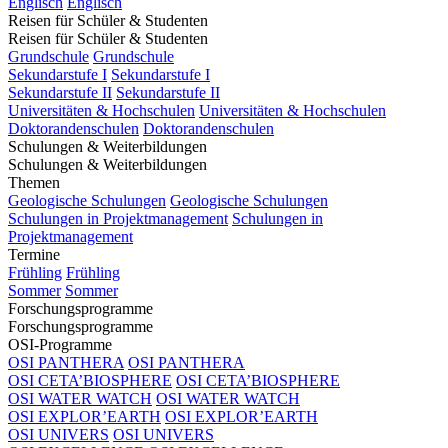
Englisch
Englisch
Reisen für Schüler & Studenten
Reisen für Schüler & Studenten
Grundschule
Grundschule
Sekundarstufe I
Sekundarstufe I
Sekundarstufe II
Sekundarstufe II
Universitäten & Hochschulen
Universitäten & Hochschulen
Doktorandenschulen
Doktorandenschulen
Schulungen & Weiterbildungen
Schulungen & Weiterbildungen
Themen
Geologische Schulungen
Geologische Schulungen
Schulungen in Projektmanagement
Schulungen in
Projektmanagement
Termine
Frühling
Frühling
Sommer
Sommer
Forschungsprogramme
Forschungsprogramme
OSI-Programme
OSI PANTHERA
OSI PANTHERA
OSI CETA’BIOSPHERE
OSI CETA’BIOSPHERE
OSI WATER WATCH
OSI WATER WATCH
OSI EXPLOR’EARTH
OSI EXPLOR’EARTH
OSI UNIVERS
OSI UNIVERS