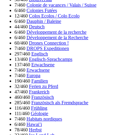
7/460
Colonie de vacances / Valais / Suisse
6/460
Colonies Futées
12/460
Colos Ecolos / Colo Ecolo
6/460
Dauphin / Baleine
44/460
Deutsch
6/460
Développement de la recherche
6/460
Développement de la Recherche
60/460
Drones Connection !
7/460
DROPS Expeditionen
297/460
Englisch
13/460
Englisch-Sprachcamps
137/460
Erwachsene
7/460
Erwachsene
7/460
Europa
190/460
Familien
32/460
Ferien zu Pferd
47/460
Frankreich
460/460
Französisch
285/460
Französisch als Fremdsprache
116/460
Frühling
111/460
Géologie
7/460
Habitats nordiques
6/460
Hawai’i
78/460
Herbst