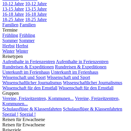
10-12 Jahre
10-12 Jahre
13-15 Jahre
13-15 Jahre
16-18 Jahre
16-18 Jahre
18-25 Jahre
18-25 Jahre
Familien
Familien
Termine
Frühling
Frühling
Sommer
Sommer
Herbst
Herbst
Winter
Winter
Reisetypen
Aufenthalte in Ferienzentren
Aufenthalte in Ferienzentren
Rundreisen & Expeditionen
Rundreisen & Expeditionen
Unterkunft im Ferienhaus
Unterkunft im Ferienhaus
Wissenschaft und Sport
Wissenschaft und Sport
Wissenschaftlicher Journalismus
Wissenschaftlicher Journalismus
Wissenschaft für den Ernstfall
Wissenschaft für den Ernstfall
Gruppen
Vereine, Freizeitzentren, Kommunen...
Vereine, Freizeitzentren,
Kommunen...
Schulausflüge & Klassenfahrten
Schulausflüge & Klassenfahrten
Spezial !
Spezial !
Reisen für Erwachsene
Reisen für Erwachsene
Reiseziele