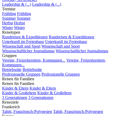
Leadership & (...)
Leadership & (...)
Termine
Frühling
Frühling
Sommer
Sommer
Herbst
Herbst
Winter
Winter
Reisetypen
Rundreisen & Expeditionen
Rundreisen & Expeditionen
Unterkunft im Ferienhaus
Unterkunft im Ferienhaus
Wissenschaft und Sport
Wissenschaft und Sport
Wissenschaftlicher Journalismus
Wissenschaftlicher Journalismus
Gruppen
Vereine, Freizeitzentren, Kommunen...
Vereine, Freizeitzentren,
Kommunen...
Betriebsräte
Betriebsräte
Professionelle Gruppen
Professionelle Gruppen
Reisen für Familien
Reisen für Familien
Kinder & Eltern
Kinder & Eltern
Kinder & Großeltern
Kinder & Großeltern
3 Generationen
3 Generationen
Reiseziele
Frankreich
Tahiti, Französisch-Polynesien
Tahiti, Französisch-Polynesien