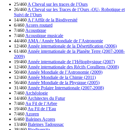
25/460
A Cheval sur les traces de l’Ours
26/460
A Cheval sur les Traces de l’Ours -OU- Robotique et
Suivi de l’Ours
14/460
A l’Affût de la Biodiversité
6/460
Açores routard
7/460
Acoustique
7/460
Acoustique musicale
44/460
AMA / Année Mondiale de l’Astronomie
12/460
Année internationale de la Désertification (2006)
61/460
Année internationale de la Planète Terre (2007-2008-
2009)
19/460
Année internationale de l’Héliophysique (2007)
12/460
Année internationale des Récifs Coralliens (2008)
50/460
Année Mondiale de l’Astronomie (2009)
12/460
Année Mondiale de la Chimie (2011)
56/460
Année Mondiale de la Physique (2005)
31/460
Année Polaire Internationale (2007-2008)
7/460
Archéologie
14/460
Architectes du Futur
7/460
Au Fil de l’Arbre
19/460
Au Fil de l’Eau
7/460
Azoren
6/460
Baleines Açores
13/460
Baleines Tadoussac
38/460
Biodiversita