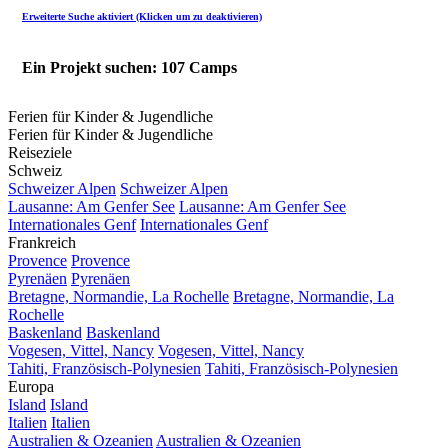
Erweiterte Suche aktiviert (Klicken um zu deaktivieren)
Ein Projekt suchen: 107 Camps
Ferien für Kinder & Jugendliche
Ferien für Kinder & Jugendliche
Reiseziele
Schweiz
Schweizer Alpen
Schweizer Alpen
Lausanne: Am Genfer See
Lausanne: Am Genfer See
Internationales Genf
Internationales Genf
Frankreich
Provence
Provence
Pyrenäen
Pyrenäen
Bretagne, Normandie, La Rochelle
Bretagne, Normandie, La
Rochelle
Baskenland
Baskenland
Vogesen, Vittel, Nancy
Vogesen, Vittel, Nancy
Tahiti, Französisch-Polynesien
Tahiti, Französisch-Polynesien
Europa
Island
Island
Italien
Italien
Australien & Ozeanien
Australien & Ozeanien