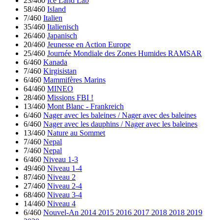
23/460
Ice Land Lab
58/460
Island
7/460
Italien
35/460
Italienisch
26/460
Japanisch
20/460
Jeunesse en Action Europe
25/460
Journée Mondiale des Zones Humides RAMSAR
6/460
Kanada
7/460
Kirgisistan
6/460
Mammifères Marins
64/460
MINEO
28/460
Missions FBI !
13/460
Mont Blanc - Frankreich
6/460
Nager avec les baleines / Nager avec des baleines
6/460
Nager avec les dauphins / Nager avec les baleines
13/460
Nature au Sommet
7/460
Nepal
7/460
Nepal
6/460
Niveau 1-3
49/460
Niveau 1-4
87/460
Niveau 2
27/460
Niveau 2-4
68/460
Niveau 3-4
14/460
Niveau 4
6/460
Nouvel-An 2014 2015 2016 2017 2018 2018 2019