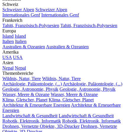
Schweiz
Schweizer Alpen
Schweizer Alpen
Internationales Genf
Internationales Genf
Frankreich
Tahiti, Französisch-Polynesien
Tahiti, Französisch-Polynesien
Europa
Island
Island
Italien
Italien
Australien & Ozeanien
Australien & Ozeanien
Amerika
USA
USA
Asien
Nepal
Nepal
Themenbereiche
Wildnis, Natur, Tiere
Wildnis, Natur, Tiere
Archäologie, Paläontologie, (...)
Archäologie, Paläontologie, (...)
Geologie, Astronomie, Physik
Geologie, Astronomie, Physik
Wasser, Meere & Ozeane
Wasser, Meere & Ozeane
Klima, Gletscher, Planet
Klima, Gletscher, Planet
Architektur & Erneuerbare Energien
Architektur & Erneuerbare
Energien
Landwirtschaft & Gesundheit
Landwirtschaft & Gesundheit
Robotik, Elektronik, Informatik
Robotik, Elektronik, Informatik
Drohnen, Vernetzte Objekte, 3D-Drucker
Drohnen, Vernetzte
Objekte, 3D-Drucker