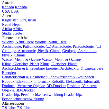
Amerika
Kanada
Kanada
USA
USA
Asien
Kirgisistan
Kirgisistan
Nepal
Nepal
Afrika
Afrika
Städte
Städte
Themenbereiche
Wildnis, Natur, Tiere
Wildnis, Natur, Tiere
Archäologie, Paläontologie, (...)
Archäologie, Paläontologie, (...)
Geologie, Astronomie, Physik, Chimie
Geologie, Astronomie,
Physik, Chimie
Wasser, Meere & Ozeane
Wasser, Meere & Ozeane
Klima, Gletscher, Planet
Klima, Gletscher, Planet
Architecktur & Erneuerbare Energien
Architecktur & Erneuerbare
Energien
Landwirtschaft & Gesundheit
Landwirtschaft & Gesundheit
Robotik, Elektronik, Informatik
Robotik, Elektronik, Informatik
Drohnen, Vernetzte Objekte, 3D-Drucker
Drohnen, Vernetzte
Objekte, 3D-Drucker
Leadership, Persönlichkeitsentwicklung
Leadership,
Persönlichkeitsentwicklung
Altersgruppen
7-9 Jahre
7-9 Jahre