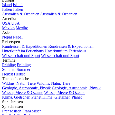
Europa
Island
Island
Italien
Italien
Australien & Ozeanien
Australien & Ozeanien
Amerika
USA
USA
Mexiko
Mexiko
Asien
Nepal
Nepal
Reisetypen
Rundreisen & Expeditionen
Rundreisen & Expeditionen
Unterkunft im Ferienhaus
Unterkunft im Ferienhaus
Wissenschaft und Sport
Wissenschaft und Sport
Termine
Frühling
Frühling
Sommer
Sommer
Herbst
Herbst
Themenbereiche
Wildnis, Natur, Tiere
Wildnis, Natur, Tiere
Geologie, Astronomie, Physik
Geologie, Astronomie, Physik
Wasser, Meere & Ozeane
Wasser, Meere & Ozeane
Klima, Gletscher, Planet
Klima, Gletscher, Planet
Sprachreisen
Sprachreisen
Französisch
Französisch