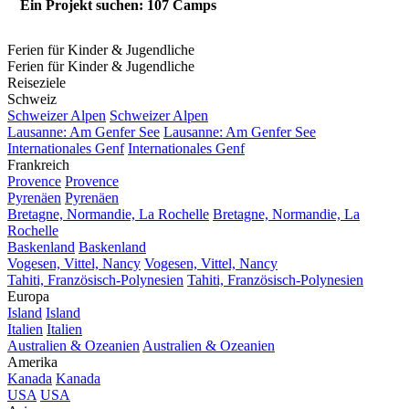
Ein Projekt suchen: 107 Camps
Ferien für Kinder & Jugendliche
Ferien für Kinder & Jugendliche
Reiseziele
Schweiz
Schweizer Alpen
Schweizer Alpen
Lausanne: Am Genfer See
Lausanne: Am Genfer See
Internationales Genf
Internationales Genf
Frankreich
Provence
Provence
Pyrenäen
Pyrenäen
Bretagne, Normandie, La Rochelle
Bretagne, Normandie, La
Rochelle
Baskenland
Baskenland
Vogesen, Vittel, Nancy
Vogesen, Vittel, Nancy
Tahiti, Französisch-Polynesien
Tahiti, Französisch-Polynesien
Europa
Island
Island
Italien
Italien
Australien & Ozeanien
Australien & Ozeanien
Amerika
Kanada
Kanada
USA
USA