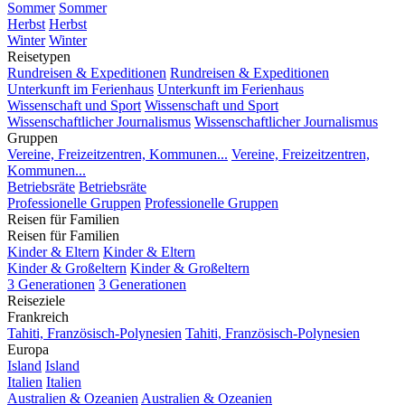
Sommer
Sommer
Herbst
Herbst
Winter
Winter
Reisetypen
Rundreisen & Expeditionen
Rundreisen & Expeditionen
Unterkunft im Ferienhaus
Unterkunft im Ferienhaus
Wissenschaft und Sport
Wissenschaft und Sport
Wissenschaftlicher Journalismus
Wissenschaftlicher Journalismus
Gruppen
Vereine, Freizeitzentren, Kommunen...
Vereine, Freizeitzentren,
Kommunen...
Betriebsräte
Betriebsräte
Professionelle Gruppen
Professionelle Gruppen
Reisen für Familien
Reisen für Familien
Kinder & Eltern
Kinder & Eltern
Kinder & Großeltern
Kinder & Großeltern
3 Generationen
3 Generationen
Reiseziele
Frankreich
Tahiti, Französisch-Polynesien
Tahiti, Französisch-Polynesien
Europa
Island
Island
Italien
Italien
Australien & Ozeanien
Australien & Ozeanien