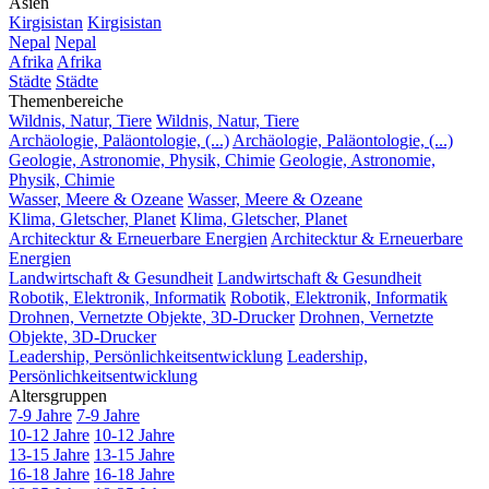
Asien
Kirgisistan
Kirgisistan
Nepal
Nepal
Afrika
Afrika
Städte
Städte
Themenbereiche
Wildnis, Natur, Tiere
Wildnis, Natur, Tiere
Archäologie, Paläontologie, (...)
Archäologie, Paläontologie, (...)
Geologie, Astronomie, Physik, Chimie
Geologie, Astronomie,
Physik, Chimie
Wasser, Meere & Ozeane
Wasser, Meere & Ozeane
Klima, Gletscher, Planet
Klima, Gletscher, Planet
Architecktur & Erneuerbare Energien
Architecktur & Erneuerbare
Energien
Landwirtschaft & Gesundheit
Landwirtschaft & Gesundheit
Robotik, Elektronik, Informatik
Robotik, Elektronik, Informatik
Drohnen, Vernetzte Objekte, 3D-Drucker
Drohnen, Vernetzte
Objekte, 3D-Drucker
Leadership, Persönlichkeitsentwicklung
Leadership,
Persönlichkeitsentwicklung
Altersgruppen
7-9 Jahre
7-9 Jahre
10-12 Jahre
10-12 Jahre
13-15 Jahre
13-15 Jahre
16-18 Jahre
16-18 Jahre