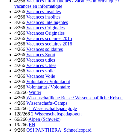
4/266
Vacances informatiques / vacances informatique /
vacances en informatique
4/266
Vacances Insolites
4/266
Vacances insolites
8/266
Vacances Intelligentes
8/266
Vacances Originales
4/266
Vacances Originales
4/266
Vacances scolaires 2015
4/266
Vacances scolaires 2016
4/266
Vacances solidaires
4/266
Vacances Sport
4/266
Vacances utiles
4/266
Vacances Utiles
4/266
Vacances voile
4/266
Vacances Voile
4/266
Volontaire / Volontariat
4/266
Volontariat / Volontaire
20/266
Winter
4/266
Wissenschaftliche Reise / Wissenschaftliche Reisen
4/266
Wissenschafts-Camps
40/266
1 Wissenschaftspädagoge
128/266
2 Wissenschaftspädagogen
66/266
Alpen (Schweiz)
19/266
EN
9/266
OSI PANTHERA: Schneeleopard