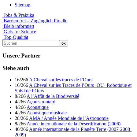
Sitemap
Jobs & Praktika
Barrierefrei – Zugänglich für alle
Bleib informiert
Girls for Science
Top-Qualität
Unsere Partner
Siehe auch
16/266
A Cheval sur les traces de l’Ours
16/266
A Cheval sur les Traces de l’Ours -OU- Robotique et
Suivi de l’Ours
8/266
A l’Affût de la Biodiversité
4/266
Açores routard
4/266
Acoustique
4/266
Acoustique musicale
28/266
AMA / Année Mondiale de l’Astronomie
8/266
Année internationale de la Désertification (2006)
40/266
Année internationale de la Planète Terre (2007-2008-
2009)