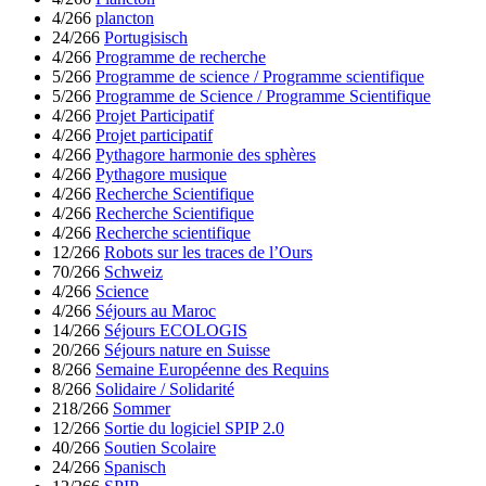
4/266
plancton
24/266
Portugisisch
4/266
Programme de recherche
5/266
Programme de science / Programme scientifique
5/266
Programme de Science / Programme Scientifique
4/266
Projet Participatif
4/266
Projet participatif
4/266
Pythagore harmonie des sphères
4/266
Pythagore musique
4/266
Recherche Scientifique
4/266
Recherche Scientifique
4/266
Recherche scientifique
12/266
Robots sur les traces de l’Ours
70/266
Schweiz
4/266
Science
4/266
Séjours au Maroc
14/266
Séjours ECOLOGIS
20/266
Séjours nature en Suisse
8/266
Semaine Européenne des Requins
8/266
Solidaire / Solidarité
218/266
Sommer
12/266
Sortie du logiciel SPIP 2.0
40/266
Soutien Scolaire
24/266
Spanisch