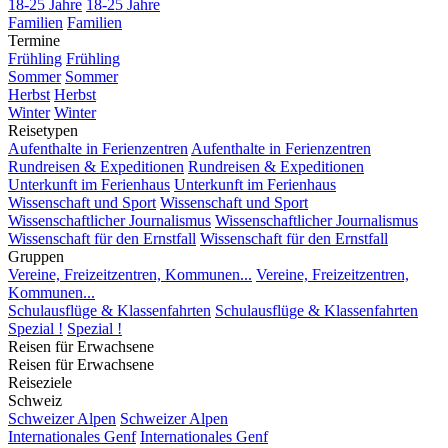
18-25 Jahre
18-25 Jahre
Familien
Familien
Termine
Frühling
Frühling
Sommer
Sommer
Herbst
Herbst
Winter
Winter
Reisetypen
Aufenthalte in Ferienzentren
Aufenthalte in Ferienzentren
Rundreisen & Expeditionen
Rundreisen & Expeditionen
Unterkunft im Ferienhaus
Unterkunft im Ferienhaus
Wissenschaft und Sport
Wissenschaft und Sport
Wissenschaftlicher Journalismus
Wissenschaftlicher Journalismus
Wissenschaft für den Ernstfall
Wissenschaft für den Ernstfall
Gruppen
Vereine, Freizeitzentren, Kommunen...
Vereine, Freizeitzentren,
Kommunen...
Schulausflüge & Klassenfahrten
Schulausflüge & Klassenfahrten
Spezial !
Spezial !
Reisen für Erwachsene
Reisen für Erwachsene
Reiseziele
Schweiz
Schweizer Alpen
Schweizer Alpen
Internationales Genf
Internationales Genf