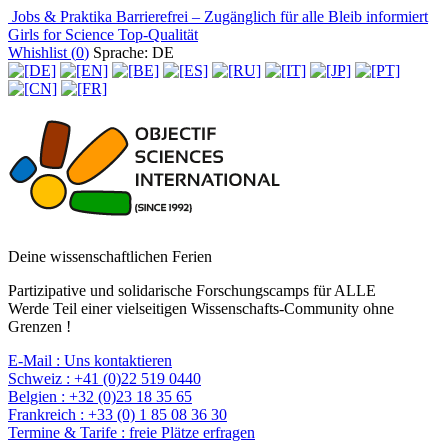
Jobs & Praktika
Barrierefrei – Zugänglich für alle
Bleib informiert
Girls for Science
Top-Qualität
Whishlist (
0
)
Sprache: DE
Deine wissenschaftlichen Ferien
Partizipative und solidarische Forschungscamps für ALLE
Werde Teil einer vielseitigen Wissenschafts-Community ohne
Grenzen !
E-Mail :
Uns kontaktieren
Schweiz :
+41 (0)22 519 0440
Belgien :
+32 (0)23 18 35 65
Frankreich :
+33 (0) 1 85 08 36 30
Termine & Tarife :
freie Plätze erfragen