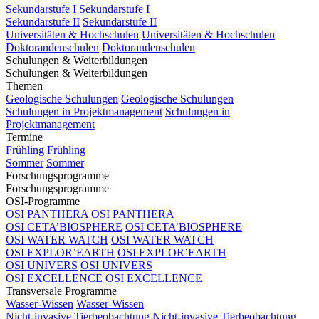
Sekundarstufe I
Sekundarstufe I
Sekundarstufe II
Sekundarstufe II
Universitäten & Hochschulen
Universitäten & Hochschulen
Doktorandenschulen
Doktorandenschulen
Schulungen & Weiterbildungen
Schulungen & Weiterbildungen
Themen
Geologische Schulungen
Geologische Schulungen
Schulungen in Projektmanagement
Schulungen in
Projektmanagement
Termine
Frühling
Frühling
Sommer
Sommer
Forschungsprogramme
Forschungsprogramme
OSI-Programme
OSI PANTHERA
OSI PANTHERA
OSI CETA’BIOSPHERE
OSI CETA’BIOSPHERE
OSI WATER WATCH
OSI WATER WATCH
OSI EXPLOR’EARTH
OSI EXPLOR’EARTH
OSI UNIVERS
OSI UNIVERS
OSI EXCELLENCE
OSI EXCELLENCE
Transversale Programme
Wasser-Wissen
Wasser-Wissen
Nicht-invasive Tierbeobachtung
Nicht-invasive Tierbeobachtung