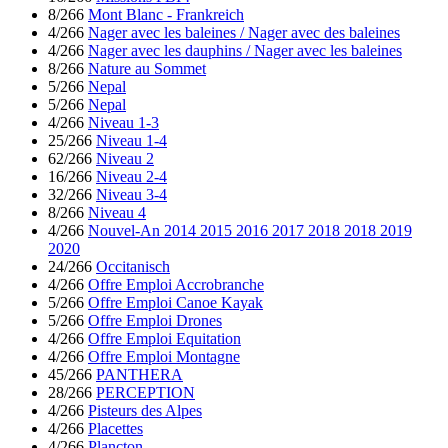
8/266
Mont Blanc - Frankreich
4/266
Nager avec les baleines / Nager avec des baleines
4/266
Nager avec les dauphins / Nager avec les baleines
8/266
Nature au Sommet
5/266
Nepal
5/266
Nepal
4/266
Niveau 1-3
25/266
Niveau 1-4
62/266
Niveau 2
16/266
Niveau 2-4
32/266
Niveau 3-4
8/266
Niveau 4
4/266
Nouvel-An 2014 2015 2016 2017 2018 2018 2019
2020
24/266
Occitanisch
4/266
Offre Emploi Accrobranche
5/266
Offre Emploi Canoe Kayak
5/266
Offre Emploi Drones
4/266
Offre Emploi Equitation
4/266
Offre Emploi Montagne
45/266
PANTHERA
28/266
PERCEPTION
4/266
Pisteurs des Alpes
4/266
Placettes
4/266
Plancton