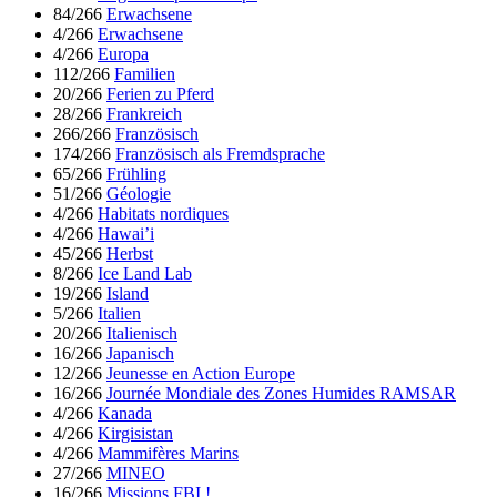
84/266
Erwachsene
4/266
Erwachsene
4/266
Europa
112/266
Familien
20/266
Ferien zu Pferd
28/266
Frankreich
266/266
Französisch
174/266
Französisch als Fremdsprache
65/266
Frühling
51/266
Géologie
4/266
Habitats nordiques
4/266
Hawai’i
45/266
Herbst
8/266
Ice Land Lab
19/266
Island
5/266
Italien
20/266
Italienisch
16/266
Japanisch
12/266
Jeunesse en Action Europe
16/266
Journée Mondiale des Zones Humides RAMSAR
4/266
Kanada
4/266
Kirgisistan
4/266
Mammifères Marins
27/266
MINEO
16/266
Missions FBI !