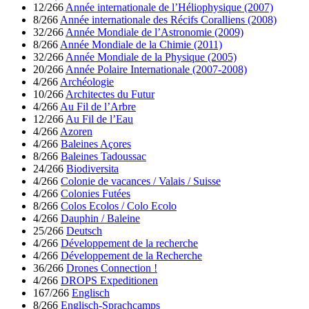
12/266
Année internationale de l’Héliophysique (2007)
8/266
Année internationale des Récifs Coralliens (2008)
32/266
Année Mondiale de l’Astronomie (2009)
8/266
Année Mondiale de la Chimie (2011)
32/266
Année Mondiale de la Physique (2005)
20/266
Année Polaire Internationale (2007-2008)
4/266
Archéologie
10/266
Architectes du Futur
4/266
Au Fil de l’Arbre
12/266
Au Fil de l’Eau
4/266
Azoren
4/266
Baleines Açores
8/266
Baleines Tadoussac
24/266
Biodiversita
4/266
Colonie de vacances / Valais / Suisse
4/266
Colonies Futées
8/266
Colos Ecolos / Colo Ecolo
4/266
Dauphin / Baleine
25/266
Deutsch
4/266
Développement de la recherche
4/266
Développement de la Recherche
36/266
Drones Connection !
4/266
DROPS Expeditionen
167/266
Englisch
8/266
Englisch-Sprachcamps