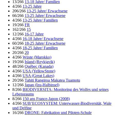
13/266
13-18 Jahre/ Familien
4/266
13-25 Jahre
206/266
13-25 Jahre/ Erwachsene
66/266
13-25 Jahre/ Erwachsene
4/266
13-25 Jahre/ Familien
19/266
FR
162/266
15
12/266
16-17 Jahre
4/266
16-18 Jahre/ Erwachsene
60/266
18-25 Jahre/ Erwachsene
4/266
18-25 Jahre/ Familien
20/266
20
4/266
Wüste (Marokko)
19/266
Island (Reykjavik)
48/266
Québec (Kanada)
4/266
USA (YellowStone)
4/266
USA (Great Lakes)
20/266
Tahiti Rangiroa Makatea Tuamotu
12/266
Japan (Izu-Halbinsel)
8/266
BIODIVERSITA: Monitoring des Wolfes und seines
Lebensraums
8/266
150 ans France-Japon (2008)
4/266
SUB’ECOSYSTEM: Unterwasser-Biodiversität, Wale
und Delfine
16/266
DRONE: Fabrikation und Piloten-Schule