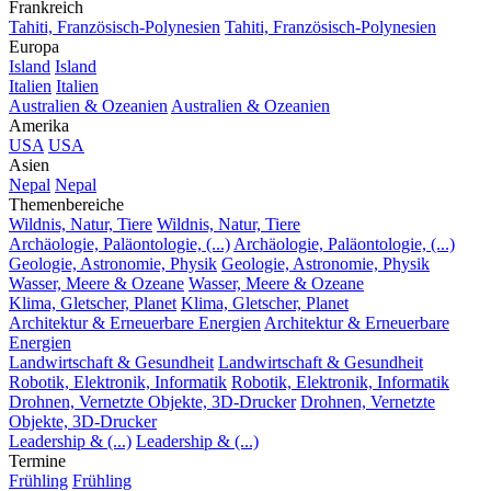
Frankreich
Tahiti, Französisch-Polynesien
Tahiti, Französisch-Polynesien
Europa
Island
Island
Italien
Italien
Australien & Ozeanien
Australien & Ozeanien
Amerika
USA
USA
Asien
Nepal
Nepal
Themenbereiche
Wildnis, Natur, Tiere
Wildnis, Natur, Tiere
Archäologie, Paläontologie, (...)
Archäologie, Paläontologie, (...)
Geologie, Astronomie, Physik
Geologie, Astronomie, Physik
Wasser, Meere & Ozeane
Wasser, Meere & Ozeane
Klima, Gletscher, Planet
Klima, Gletscher, Planet
Architektur & Erneuerbare Energien
Architektur & Erneuerbare
Energien
Landwirtschaft & Gesundheit
Landwirtschaft & Gesundheit
Robotik, Elektronik, Informatik
Robotik, Elektronik, Informatik
Drohnen, Vernetzte Objekte, 3D-Drucker
Drohnen, Vernetzte
Objekte, 3D-Drucker
Leadership & (...)
Leadership & (...)
Termine
Frühling
Frühling