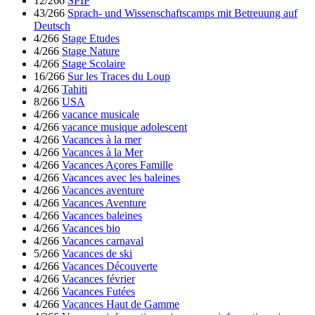
12/266
SPIP
43/266
Sprach- und Wissenschaftscamps mit Betreuung auf
Deutsch
4/266
Stage Etudes
4/266
Stage Nature
4/266
Stage Scolaire
16/266
Sur les Traces du Loup
4/266
Tahiti
8/266
USA
4/266
vacance musicale
4/266
vacance musique adolescent
4/266
Vacances à la mer
4/266
Vacances à la Mer
4/266
Vacances Açores Famille
4/266
Vacances avec les baleines
4/266
Vacances aventure
4/266
Vacances Aventure
4/266
Vacances baleines
4/266
Vacances bio
4/266
Vacances carnaval
5/266
Vacances de ski
4/266
Vacances Découverte
4/266
Vacances février
4/266
Vacances Futées
4/266
Vacances Haut de Gamme