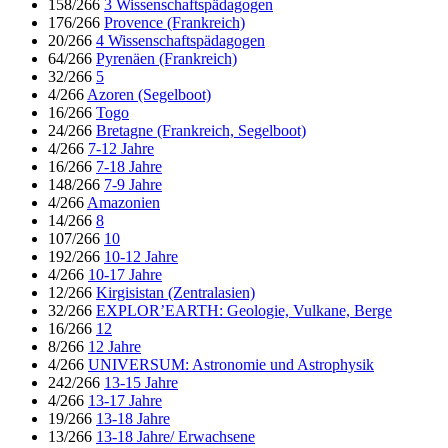
158/266
3 Wissenschaftspädagogen
176/266
Provence (Frankreich)
20/266
4 Wissenschaftspädagogen
64/266
Pyrenäen (Frankreich)
32/266
5
4/266
Azoren (Segelboot)
16/266
Togo
24/266
Bretagne (Frankreich, Segelboot)
4/266
7-12 Jahre
16/266
7-18 Jahre
148/266
7-9 Jahre
4/266
Amazonien
14/266
8
107/266
10
192/266
10-12 Jahre
4/266
10-17 Jahre
12/266
Kirgisistan (Zentralasien)
32/266
EXPLOR’EARTH: Geologie, Vulkane, Berge
16/266
12
8/266
12 Jahre
4/266
UNIVERSUM: Astronomie und Astrophysik
242/266
13-15 Jahre
4/266
13-17 Jahre
19/266
13-18 Jahre
13/266
13-18 Jahre/ Erwachsene