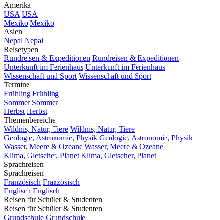
Amerika
USA
USA
Mexiko
Mexiko
Asien
Nepal
Nepal
Reisetypen
Rundreisen & Expeditionen
Rundreisen & Expeditionen
Unterkunft im Ferienhaus
Unterkunft im Ferienhaus
Wissenschaft und Sport
Wissenschaft und Sport
Termine
Frühling
Frühling
Sommer
Sommer
Herbst
Herbst
Themenbereiche
Wildnis, Natur, Tiere
Wildnis, Natur, Tiere
Geologie, Astronomie, Physik
Geologie, Astronomie, Physik
Wasser, Meere & Ozeane
Wasser, Meere & Ozeane
Klima, Gletscher, Planet
Klima, Gletscher, Planet
Sprachreisen
Sprachreisen
Französisch
Französisch
Englisch
Englisch
Reisen für Schüler & Studenten
Reisen für Schüler & Studenten
Grundschule
Grundschule