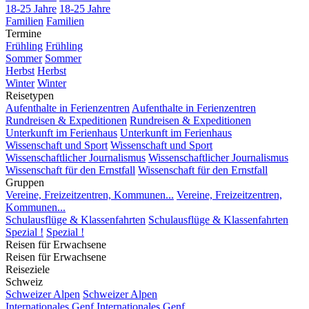
18-25 Jahre
18-25 Jahre
Familien
Familien
Termine
Frühling
Frühling
Sommer
Sommer
Herbst
Herbst
Winter
Winter
Reisetypen
Aufenthalte in Ferienzentren
Aufenthalte in Ferienzentren
Rundreisen & Expeditionen
Rundreisen & Expeditionen
Unterkunft im Ferienhaus
Unterkunft im Ferienhaus
Wissenschaft und Sport
Wissenschaft und Sport
Wissenschaftlicher Journalismus
Wissenschaftlicher Journalismus
Wissenschaft für den Ernstfall
Wissenschaft für den Ernstfall
Gruppen
Vereine, Freizeitzentren, Kommunen...
Vereine, Freizeitzentren,
Kommunen...
Schulausflüge & Klassenfahrten
Schulausflüge & Klassenfahrten
Spezial !
Spezial !
Reisen für Erwachsene
Reisen für Erwachsene
Reiseziele
Schweiz
Schweizer Alpen
Schweizer Alpen
Internationales Genf
Internationales Genf