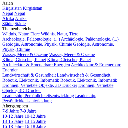
Asien
Kirgisistan
Kirgisistan
Nepal
Nepal
Afrika
Afrika
Städte
Städte
Themenbereiche
Wildnis, Natur, Tiere
Wildnis, Natur, Tiere
Archäologie, Paläontologie, (...)
Archäologie, Paläontologie, (...)
Geologie, Astronomie, Physik, Chimie
Geologie, Astronomie,
Physik, Chimie
Wasser, Meere & Ozeane
Wasser, Meere & Ozeane
Klima, Gletscher, Planet
Klima, Gletscher, Planet
Architecktur & Erneuerbare Energien
Architecktur & Erneuerbare
Energien
Landwirtschaft & Gesundheit
Landwirtschaft & Gesundheit
Robotik, Elektronik, Informatik
Robotik, Elektronik, Informatik
Drohnen, Vernetzte Objekte, 3D-Drucker
Drohnen, Vernetzte
Objekte, 3D-Drucker
Leadership, Persönlichkeitsentwicklung
Leadership,
Persönlichkeitsentwicklung
Altersgruppen
7-9 Jahre
7-9 Jahre
10-12 Jahre
10-12 Jahre
13-15 Jahre
13-15 Jahre
16-18 Jahre
16-18 Jahre