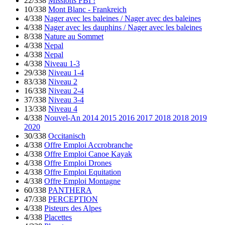
22/338
Missions FBI !
10/338
Mont Blanc - Frankreich
4/338
Nager avec les baleines / Nager avec des baleines
4/338
Nager avec les dauphins / Nager avec les baleines
8/338
Nature au Sommet
4/338
Nepal
4/338
Nepal
4/338
Niveau 1-3
29/338
Niveau 1-4
83/338
Niveau 2
16/338
Niveau 2-4
37/338
Niveau 3-4
13/338
Niveau 4
4/338
Nouvel-An 2014 2015 2016 2017 2018 2018 2019
2020
30/338
Occitanisch
4/338
Offre Emploi Accrobranche
4/338
Offre Emploi Canoe Kayak
4/338
Offre Emploi Drones
4/338
Offre Emploi Equitation
4/338
Offre Emploi Montagne
60/338
PANTHERA
47/338
PERCEPTION
4/338
Pisteurs des Alpes
4/338
Placettes