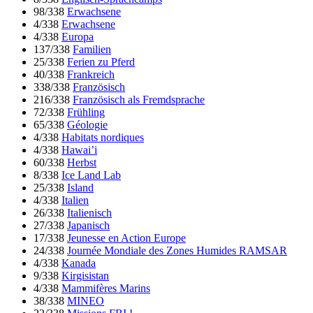
98/338
Erwachsene
4/338
Erwachsene
4/338
Europa
137/338
Familien
25/338
Ferien zu Pferd
40/338
Frankreich
338/338
Französisch
216/338
Französisch als Fremdsprache
72/338
Frühling
65/338
Géologie
4/338
Habitats nordiques
4/338
Hawai’i
60/338
Herbst
8/338
Ice Land Lab
25/338
Island
4/338
Italien
26/338
Italienisch
27/338
Japanisch
17/338
Jeunesse en Action Europe
24/338
Journée Mondiale des Zones Humides RAMSAR
4/338
Kanada
9/338
Kirgisistan
4/338
Mammifères Marins
38/338
MINEO