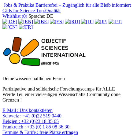
Jobs & Praktika
Barrierefrei – Zugänglich für alle
Bleib informiert
Girls for Science
Top-Qualität
Whishlist (
0
)
Sprache: DE
Deine wissenschaftlichen Ferien
Partizipative und solidarische Forschungscamps für ALLE
Werde Teil einer vielseitigen Wissenschafts-Community ohne
Grenzen !
E-Mail :
Uns kontaktieren
Schweiz :
+41 (0)22 519 0440
Belgien :
+32 (0)23 18 35 65
Frankreich :
+33 (0) 1 85 08 36 30
Termine & Tarife :
freie Plätze erfragen