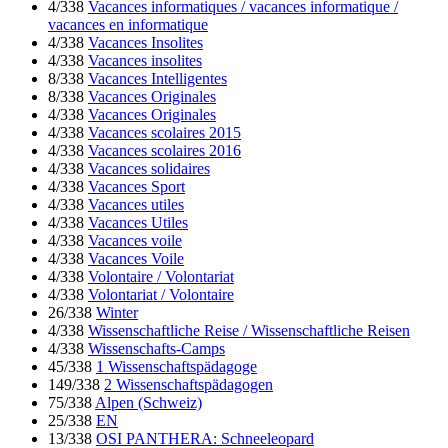
4/338
Vacances informatiques / vacances informatique /
vacances en informatique
4/338
Vacances Insolites
4/338
Vacances insolites
8/338
Vacances Intelligentes
8/338
Vacances Originales
4/338
Vacances Originales
4/338
Vacances scolaires 2015
4/338
Vacances scolaires 2016
4/338
Vacances solidaires
4/338
Vacances Sport
4/338
Vacances utiles
4/338
Vacances Utiles
4/338
Vacances voile
4/338
Vacances Voile
4/338
Volontaire / Volontariat
4/338
Volontariat / Volontaire
26/338
Winter
4/338
Wissenschaftliche Reise / Wissenschaftliche Reisen
4/338
Wissenschafts-Camps
45/338
1 Wissenschaftspädagoge
149/338
2 Wissenschaftspädagogen
75/338
Alpen (Schweiz)
25/338
EN
13/338
OSI PANTHERA: Schneeleopard