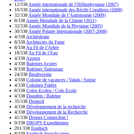
12/338
Année internationale de l’Héliophysique (2007)
10/338
Année internationale des Récifs Coralliens (2008)
32/338
Année Mondiale de l’Astronomie (2009)
8/338
Année Mondiale de la Chimie (2011)
32/338
Année Mondiale de la Physique (2005)
30/338
Année Polaire Internationale (2007-2008)
4/338
Archéologie
8/338
Architectes du Futur
8/338
Au Fil de l’Arbre
18/338
Au Fil de l’Eau
4/338
Azoren
4/338
Baleines Açores
8/338
Baleines Tadoussac
24/338
Biodiversita
4/338
Colonie de vacances / Valais / Suisse
4/338
Colonies Futées
8/338
Colos Ecolos / Colo Ecolo
4/338
Dauphin / Baleine
35/338
Deutsch
4/338
Développement de la recherche
4/338
Développement de la Recherche
41/338
Drones Connection !
9/338
DROPS Expeditionen
201/338
Englisch
8/338
Englisch-Sprachcamps