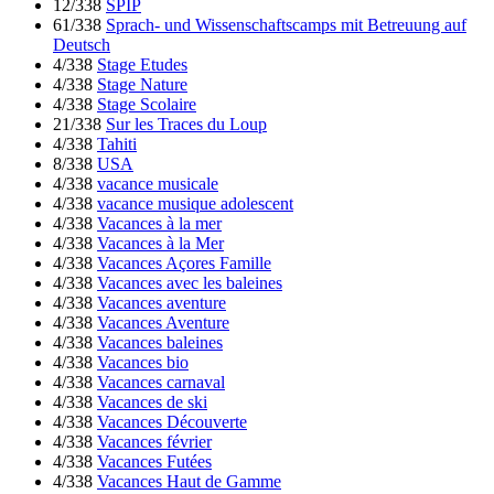
12/338
SPIP
61/338
Sprach- und Wissenschaftscamps mit Betreuung auf
Deutsch
4/338
Stage Etudes
4/338
Stage Nature
4/338
Stage Scolaire
21/338
Sur les Traces du Loup
4/338
Tahiti
8/338
USA
4/338
vacance musicale
4/338
vacance musique adolescent
4/338
Vacances à la mer
4/338
Vacances à la Mer
4/338
Vacances Açores Famille
4/338
Vacances avec les baleines
4/338
Vacances aventure
4/338
Vacances Aventure
4/338
Vacances baleines
4/338
Vacances bio
4/338
Vacances carnaval
4/338
Vacances de ski
4/338
Vacances Découverte
4/338
Vacances février
4/338
Vacances Futées
4/338
Vacances Haut de Gamme