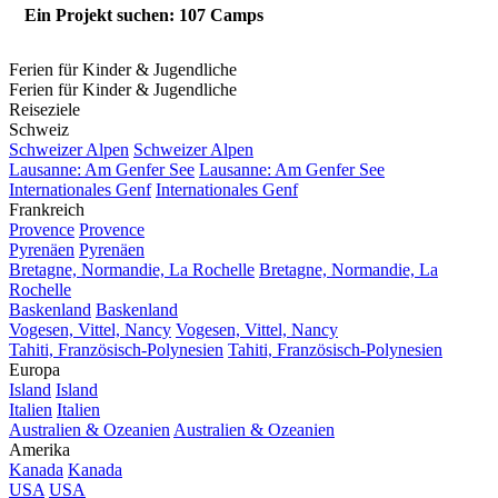
Ein Projekt suchen: 107 Camps
Ferien für Kinder & Jugendliche
Ferien für Kinder & Jugendliche
Reiseziele
Schweiz
Schweizer Alpen
Schweizer Alpen
Lausanne: Am Genfer See
Lausanne: Am Genfer See
Internationales Genf
Internationales Genf
Frankreich
Provence
Provence
Pyrenäen
Pyrenäen
Bretagne, Normandie, La Rochelle
Bretagne, Normandie, La
Rochelle
Baskenland
Baskenland
Vogesen, Vittel, Nancy
Vogesen, Vittel, Nancy
Tahiti, Französisch-Polynesien
Tahiti, Französisch-Polynesien
Europa
Island
Island
Italien
Italien
Australien & Ozeanien
Australien & Ozeanien
Amerika
Kanada
Kanada
USA
USA