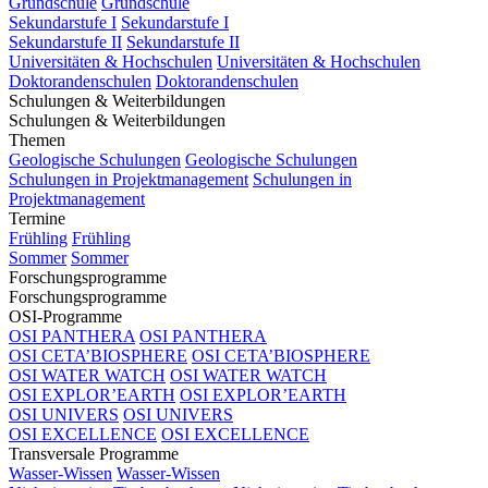
Grundschule
Grundschule
Sekundarstufe I
Sekundarstufe I
Sekundarstufe II
Sekundarstufe II
Universitäten & Hochschulen
Universitäten & Hochschulen
Doktorandenschulen
Doktorandenschulen
Schulungen & Weiterbildungen
Schulungen & Weiterbildungen
Themen
Geologische Schulungen
Geologische Schulungen
Schulungen in Projektmanagement
Schulungen in
Projektmanagement
Termine
Frühling
Frühling
Sommer
Sommer
Forschungsprogramme
Forschungsprogramme
OSI-Programme
OSI PANTHERA
OSI PANTHERA
OSI CETA’BIOSPHERE
OSI CETA’BIOSPHERE
OSI WATER WATCH
OSI WATER WATCH
OSI EXPLOR’EARTH
OSI EXPLOR’EARTH
OSI UNIVERS
OSI UNIVERS
OSI EXCELLENCE
OSI EXCELLENCE
Transversale Programme
Wasser-Wissen
Wasser-Wissen