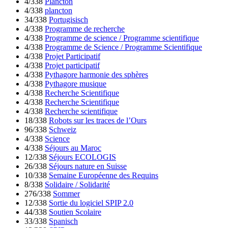
4/338
Plancton
4/338
plancton
34/338
Portugisisch
4/338
Programme de recherche
4/338
Programme de science / Programme scientifique
4/338
Programme de Science / Programme Scientifique
4/338
Projet Participatif
4/338
Projet participatif
4/338
Pythagore harmonie des sphères
4/338
Pythagore musique
4/338
Recherche Scientifique
4/338
Recherche Scientifique
4/338
Recherche scientifique
18/338
Robots sur les traces de l’Ours
96/338
Schweiz
4/338
Science
4/338
Séjours au Maroc
12/338
Séjours ECOLOGIS
26/338
Séjours nature en Suisse
10/338
Semaine Européenne des Requins
8/338
Solidaire / Solidarité
276/338
Sommer
12/338
Sortie du logiciel SPIP 2.0
44/338
Soutien Scolaire
33/338
Spanisch