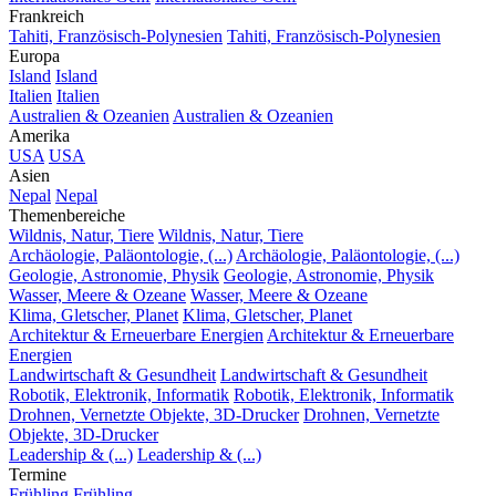
Frankreich
Tahiti, Französisch-Polynesien
Tahiti, Französisch-Polynesien
Europa
Island
Island
Italien
Italien
Australien & Ozeanien
Australien & Ozeanien
Amerika
USA
USA
Asien
Nepal
Nepal
Themenbereiche
Wildnis, Natur, Tiere
Wildnis, Natur, Tiere
Archäologie, Paläontologie, (...)
Archäologie, Paläontologie, (...)
Geologie, Astronomie, Physik
Geologie, Astronomie, Physik
Wasser, Meere & Ozeane
Wasser, Meere & Ozeane
Klima, Gletscher, Planet
Klima, Gletscher, Planet
Architektur & Erneuerbare Energien
Architektur & Erneuerbare
Energien
Landwirtschaft & Gesundheit
Landwirtschaft & Gesundheit
Robotik, Elektronik, Informatik
Robotik, Elektronik, Informatik
Drohnen, Vernetzte Objekte, 3D-Drucker
Drohnen, Vernetzte
Objekte, 3D-Drucker
Leadership & (...)
Leadership & (...)
Termine
Frühling
Frühling