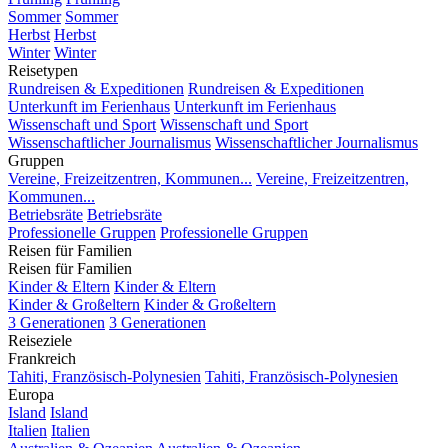
Sommer
Sommer
Herbst
Herbst
Winter
Winter
Reisetypen
Rundreisen & Expeditionen
Rundreisen & Expeditionen
Unterkunft im Ferienhaus
Unterkunft im Ferienhaus
Wissenschaft und Sport
Wissenschaft und Sport
Wissenschaftlicher Journalismus
Wissenschaftlicher Journalismus
Gruppen
Vereine, Freizeitzentren, Kommunen...
Vereine, Freizeitzentren,
Kommunen...
Betriebsräte
Betriebsräte
Professionelle Gruppen
Professionelle Gruppen
Reisen für Familien
Reisen für Familien
Kinder & Eltern
Kinder & Eltern
Kinder & Großeltern
Kinder & Großeltern
3 Generationen
3 Generationen
Reiseziele
Frankreich
Tahiti, Französisch-Polynesien
Tahiti, Französisch-Polynesien
Europa
Island
Island
Italien
Italien