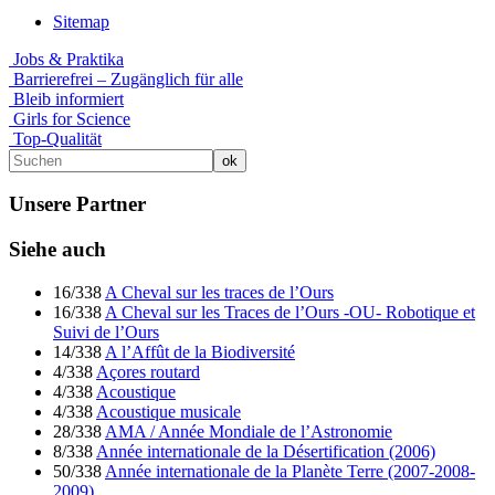
Sitemap
Jobs & Praktika
Barrierefrei – Zugänglich für alle
Bleib informiert
Girls for Science
Top-Qualität
Unsere Partner
Siehe auch
16/338
A Cheval sur les traces de l’Ours
16/338
A Cheval sur les Traces de l’Ours -OU- Robotique et
Suivi de l’Ours
14/338
A l’Affût de la Biodiversité
4/338
Açores routard
4/338
Acoustique
4/338
Acoustique musicale
28/338
AMA / Année Mondiale de l’Astronomie
8/338
Année internationale de la Désertification (2006)
50/338
Année internationale de la Planète Terre (2007-2008-
2009)