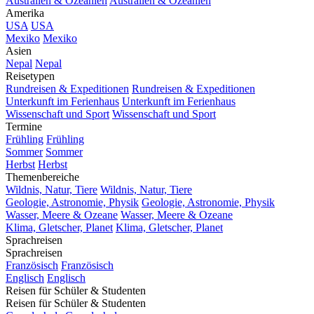
Australien & Ozeanien
Australien & Ozeanien
Amerika
USA
USA
Mexiko
Mexiko
Asien
Nepal
Nepal
Reisetypen
Rundreisen & Expeditionen
Rundreisen & Expeditionen
Unterkunft im Ferienhaus
Unterkunft im Ferienhaus
Wissenschaft und Sport
Wissenschaft und Sport
Termine
Frühling
Frühling
Sommer
Sommer
Herbst
Herbst
Themenbereiche
Wildnis, Natur, Tiere
Wildnis, Natur, Tiere
Geologie, Astronomie, Physik
Geologie, Astronomie, Physik
Wasser, Meere & Ozeane
Wasser, Meere & Ozeane
Klima, Gletscher, Planet
Klima, Gletscher, Planet
Sprachreisen
Sprachreisen
Französisch
Französisch
Englisch
Englisch
Reisen für Schüler & Studenten
Reisen für Schüler & Studenten