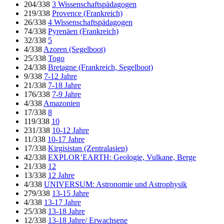
204/338
3 Wissenschaftspädagogen
219/338
Provence (Frankreich)
26/338
4 Wissenschaftspädagogen
74/338
Pyrenäen (Frankreich)
32/338
5
4/338
Azoren (Segelboot)
25/338
Togo
24/338
Bretagne (Frankreich, Segelboot)
9/338
7-12 Jahre
21/338
7-18 Jahre
176/338
7-9 Jahre
4/338
Amazonien
17/338
8
119/338
10
231/338
10-12 Jahre
11/338
10-17 Jahre
17/338
Kirgisistan (Zentralasien)
42/338
EXPLOR’EARTH: Geologie, Vulkane, Berge
21/338
12
13/338
12 Jahre
4/338
UNIVERSUM: Astronomie und Astrophysik
279/338
13-15 Jahre
4/338
13-17 Jahre
25/338
13-18 Jahre
12/338
13-18 Jahre/ Erwachsene