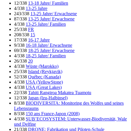
12/338
13-18 Jahre/ Familien
4/338
13-25 Jahre
243/338
13-25 Jahre/ Erwachsene
87/338
13-25 Jahre/ Erwachsene
4/338
13-25 Jahre/ Familien
25/338
FR
208/338
15
17/338
16-17 Jahre
9/338
16-18 Jahre/ Erwachsene
69/338
18-25 Jahre/ Erwachsene
4/338
18-25 Jahre/ Familien
26/338
20
4/338
Wüste (Marokko)
25/338
Island (Reykjavik)
52/338
Québec (Kanada)
4/338
USA (YellowStone)
4/338
USA (Great Lakes)
22/338
Tahiti Rangiroa Makatea Tuamotu
12/338
Japan (Izu-Halbinsel)
8/338
BIODIVERSITA: Monitoring des Wolfes und seines
Lebensraums
8/338
150 ans France-Japon (2008)
4/338
SUB’ECOSYSTEM: Unterwasser-Biodiversität, Wale
und Delfine
21/338
DRONE: Fabrikation und Piloten-Schule