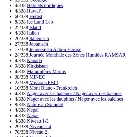
4/338
Habitats nordiques
4/338
Hawai’i
60/338
Herbst
8/338
Ice Land Lab
25/338
Island
4/338
Italien
26/338
Italienisch
27/338
Japanisch
17/338
Jeunesse en Action Europe
24/338
Journée Mondiale des Zones Humides RAMSAR
4/338
Kanada
9/338
Kirgisistan
4/338
Mammifères Marins
38/338
MINEO
22/338
Missions FBI !
10/338
Mont Blanc - Frankreich
4/338
Nager avec les baleines / Nager avec des baleines
4/338
Nager avec les dauphins / Nager avec les baleines
8/338
Nature au Sommet
4/338
Nepal
4/338
Nepal
4/338
Niveau 1-3
29/338
Niveau 1-4
78/338
Niveau 2