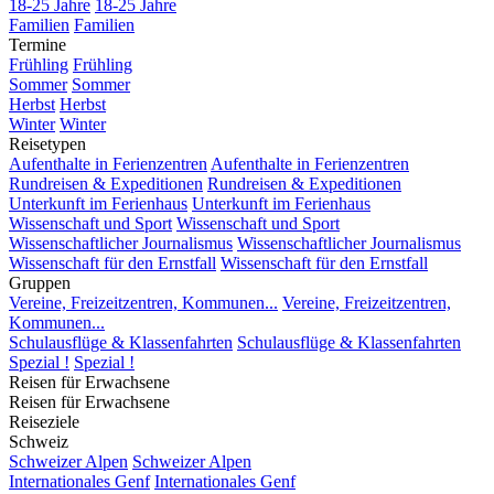
18-25 Jahre
18-25 Jahre
Familien
Familien
Termine
Frühling
Frühling
Sommer
Sommer
Herbst
Herbst
Winter
Winter
Reisetypen
Aufenthalte in Ferienzentren
Aufenthalte in Ferienzentren
Rundreisen & Expeditionen
Rundreisen & Expeditionen
Unterkunft im Ferienhaus
Unterkunft im Ferienhaus
Wissenschaft und Sport
Wissenschaft und Sport
Wissenschaftlicher Journalismus
Wissenschaftlicher Journalismus
Wissenschaft für den Ernstfall
Wissenschaft für den Ernstfall
Gruppen
Vereine, Freizeitzentren, Kommunen...
Vereine, Freizeitzentren,
Kommunen...
Schulausflüge & Klassenfahrten
Schulausflüge & Klassenfahrten
Spezial !
Spezial !
Reisen für Erwachsene
Reisen für Erwachsene
Reiseziele
Schweiz
Schweizer Alpen
Schweizer Alpen
Internationales Genf
Internationales Genf