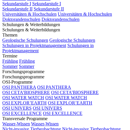
Sekundarstufe I
Sekundarstufe I
Sekundarstufe II
Sekundarstufe II
Universitäten & Hochschulen
Universitäten & Hochschulen
Doktorandenschulen
Doktorandenschulen
Schulungen & Weiterbildungen
Schulungen & Weiterbildungen
Themen
Geologische Schulungen
Geologische Schulungen
Schulungen in Projektmanagement
Schulungen in
Projektmanagement
Termine
Frühling
Frühling
Sommer
Sommer
Forschungsprogramme
Forschungsprogramme
OSI-Programme
OSI PANTHERA
OSI PANTHERA
OSI CETA’BIOSPHERE
OSI CETA’BIOSPHERE
OSI WATER WATCH
OSI WATER WATCH
OSI EXPLOR’EARTH
OSI EXPLOR’EARTH
OSI UNIVERS
OSI UNIVERS
OSI EXCELLENCE
OSI EXCELLENCE
Transversale Programme
Wasser-Wissen
Wasser-Wissen
Nicht-invasive Tierbeobachtung
Nicht-invasive Tierbeobachtung