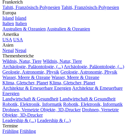
Frankreich
Tahiti, Französisch-Polynesien
Tahiti, Französisch-Polynesien
Europa
Island
Island
Italien
Italien
Australien & Ozeanien
Australien & Ozeanien
Amerika
USA
USA
Asien
Nepal
Nepal
Themenbereiche
Wildnis, Natur, Tiere
Wildnis, Natur, Tiere
Archäologie, Paläontologie, (...)
Archäologie, Paläontologie, (...)
Geologie, Astronomie, Physik
Geologie, Astronomie, Physik
Wasser, Meere & Ozeane
Wasser, Meere & Ozeane
Klima, Gletscher, Planet
Klima, Gletscher, Planet
Architektur & Erneuerbare Energien
Architektur & Erneuerbare
Energien
Landwirtschaft & Gesundheit
Landwirtschaft & Gesundheit
Robotik, Elektronik, Informatik
Robotik, Elektronik, Informatik
Drohnen, Vernetzte Objekte, 3D-Drucker
Drohnen, Vernetzte
Objekte, 3D-Drucker
Leadership & (...)
Leadership & (...)
Termine
Frühling
Frühling