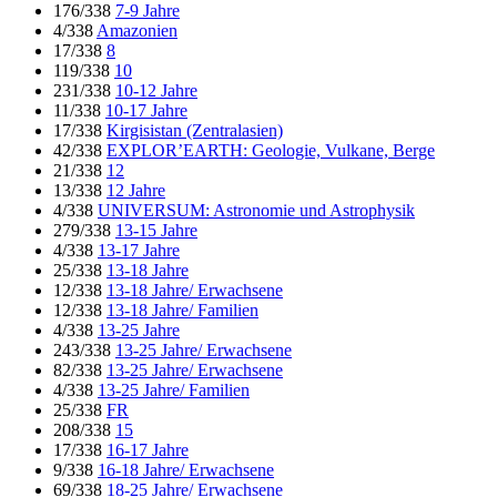
176/338
7-9 Jahre
4/338
Amazonien
17/338
8
119/338
10
231/338
10-12 Jahre
11/338
10-17 Jahre
17/338
Kirgisistan (Zentralasien)
42/338
EXPLOR’EARTH: Geologie, Vulkane, Berge
21/338
12
13/338
12 Jahre
4/338
UNIVERSUM: Astronomie und Astrophysik
279/338
13-15 Jahre
4/338
13-17 Jahre
25/338
13-18 Jahre
12/338
13-18 Jahre/ Erwachsene
12/338
13-18 Jahre/ Familien
4/338
13-25 Jahre
243/338
13-25 Jahre/ Erwachsene
82/338
13-25 Jahre/ Erwachsene
4/338
13-25 Jahre/ Familien
25/338
FR
208/338
15
17/338
16-17 Jahre
9/338
16-18 Jahre/ Erwachsene
69/338
18-25 Jahre/ Erwachsene