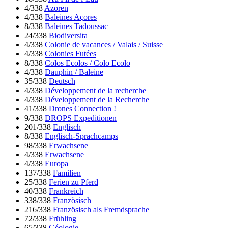
4/338
Azoren
4/338
Baleines Açores
8/338
Baleines Tadoussac
24/338
Biodiversita
4/338
Colonie de vacances / Valais / Suisse
4/338
Colonies Futées
8/338
Colos Ecolos / Colo Ecolo
4/338
Dauphin / Baleine
35/338
Deutsch
4/338
Développement de la recherche
4/338
Développement de la Recherche
41/338
Drones Connection !
9/338
DROPS Expeditionen
201/338
Englisch
8/338
Englisch-Sprachcamps
98/338
Erwachsene
4/338
Erwachsene
4/338
Europa
137/338
Familien
25/338
Ferien zu Pferd
40/338
Frankreich
338/338
Französisch
216/338
Französisch als Fremdsprache
72/338
Frühling
65/338
Géologie