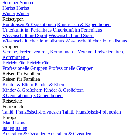
Sommer
Sommer
Herbst
Herbst
Winter
Winter
Reisetypen
Rundreisen & Expeditionen
Rundreisen & Expeditionen
Unterkunft im Ferienhaus
Unterkunft im Ferienhaus
Wissenschaft und Sport
Wissenschaft und Sport
Wissenschaftlicher Journalismus
Wissenschaftlicher Journalismus
Gruppen
Vereine, Freizeitzentren, Kommunen...
Vereine, Freizeitzentren,
Kommunen...
Betriebsräte
Betriebsräte
Professionelle Gruppen
Professionelle Gruppen
Reisen für Familien
Reisen für Familien
Kinder & Eltern
Kinder & Eltern
Kinder & Großeltern
Kinder & Großeltern
3 Generationen
3 Generationen
Reiseziele
Frankreich
Tahiti, Französisch-Polynesien
Tahiti, Französisch-Polynesien
Europa
Island
Island
Italien
Italien
Australien & Ozeanien
Australien & Ozeanien