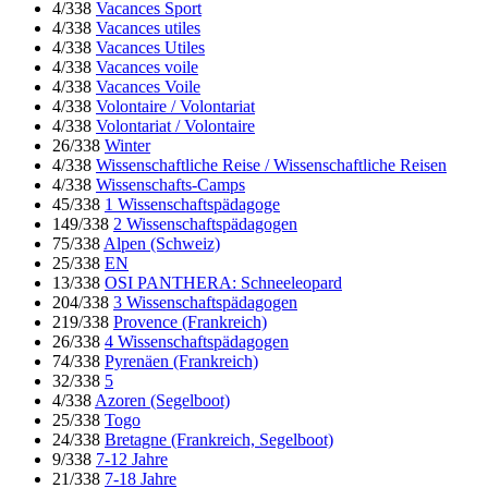
4/338
Vacances Sport
4/338
Vacances utiles
4/338
Vacances Utiles
4/338
Vacances voile
4/338
Vacances Voile
4/338
Volontaire / Volontariat
4/338
Volontariat / Volontaire
26/338
Winter
4/338
Wissenschaftliche Reise / Wissenschaftliche Reisen
4/338
Wissenschafts-Camps
45/338
1 Wissenschaftspädagoge
149/338
2 Wissenschaftspädagogen
75/338
Alpen (Schweiz)
25/338
EN
13/338
OSI PANTHERA: Schneeleopard
204/338
3 Wissenschaftspädagogen
219/338
Provence (Frankreich)
26/338
4 Wissenschaftspädagogen
74/338
Pyrenäen (Frankreich)
32/338
5
4/338
Azoren (Segelboot)
25/338
Togo
24/338
Bretagne (Frankreich, Segelboot)
9/338
7-12 Jahre
21/338
7-18 Jahre