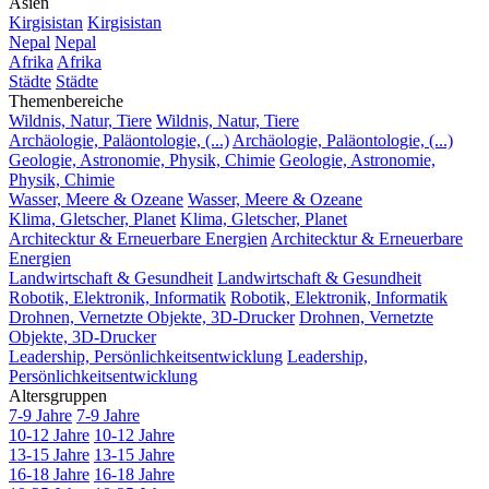
Asien
Kirgisistan
Kirgisistan
Nepal
Nepal
Afrika
Afrika
Städte
Städte
Themenbereiche
Wildnis, Natur, Tiere
Wildnis, Natur, Tiere
Archäologie, Paläontologie, (...)
Archäologie, Paläontologie, (...)
Geologie, Astronomie, Physik, Chimie
Geologie, Astronomie,
Physik, Chimie
Wasser, Meere & Ozeane
Wasser, Meere & Ozeane
Klima, Gletscher, Planet
Klima, Gletscher, Planet
Architecktur & Erneuerbare Energien
Architecktur & Erneuerbare
Energien
Landwirtschaft & Gesundheit
Landwirtschaft & Gesundheit
Robotik, Elektronik, Informatik
Robotik, Elektronik, Informatik
Drohnen, Vernetzte Objekte, 3D-Drucker
Drohnen, Vernetzte
Objekte, 3D-Drucker
Leadership, Persönlichkeitsentwicklung
Leadership,
Persönlichkeitsentwicklung
Altersgruppen
7-9 Jahre
7-9 Jahre
10-12 Jahre
10-12 Jahre
13-15 Jahre
13-15 Jahre
16-18 Jahre
16-18 Jahre