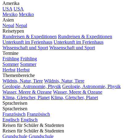
Amerika
USA
USA
Mexiko
Mexiko
Asien
Nepal
Nepal
Reisetypen
Rundreisen & Expeditionen
Rundreisen & Expeditionen
Unterkunft im Ferienhaus
Unterkunft im Ferienhaus
Wissenschaft und Sport
Wissenschaft und Sport
Termine
Frühling
Frühling
Sommer
Sommer
Herbst
Herbst
Themenbereiche
Wildnis, Natur, Tiere
Wildnis, Natur, Tiere
Geologie, Astronomie, Physik
Geologie, Astronomie, Physik
Wasser, Meere & Ozeane
Wasser, Meere & Ozeane
Klima, Gletscher, Planet
Klima, Gletscher, Planet
Sprachreisen
Sprachreisen
Französisch
Französisch
Englisch
Englisch
Reisen für Schüler & Studenten
Reisen für Schüler & Studenten
Grundschule
Grundschule