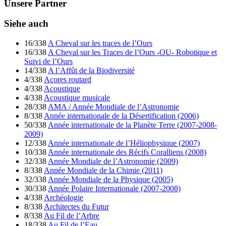
Unsere Partner
Siehe auch
16/338
A Cheval sur les traces de l’Ours
16/338
A Cheval sur les Traces de l’Ours -OU- Robotique et
Suivi de l’Ours
14/338
A l’Affût de la Biodiversité
4/338
Açores routard
4/338
Acoustique
4/338
Acoustique musicale
28/338
AMA / Année Mondiale de l’Astronomie
8/338
Année internationale de la Désertification (2006)
50/338
Année internationale de la Planète Terre (2007-2008-
2009)
12/338
Année internationale de l’Héliophysique (2007)
10/338
Année internationale des Récifs Coralliens (2008)
32/338
Année Mondiale de l’Astronomie (2009)
8/338
Année Mondiale de la Chimie (2011)
32/338
Année Mondiale de la Physique (2005)
30/338
Année Polaire Internationale (2007-2008)
4/338
Archéologie
8/338
Architectes du Futur
8/338
Au Fil de l’Arbre
18/338
Au Fil de l’Eau