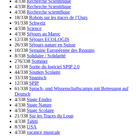
4/338
Recherche Scientifique
4/338
Recherche Scientifique
4/338
Recherche scientifique
18/338
Robots sur les traces de l’Ours
91/338
Schweiz
4/338
Science
4/338
Séjours au Maroc
12/338
Séjours ECOLOGIS
26/338
Séjours nature en Suisse
10/338
Semaine Européenne des Requins
8/338
Solidaire / Solidarité
276/338
Sommer
12/338
Sortie du logiciel SPIP 2.0
44/338
Soutien Scolaire
33/338
Spanisch
12/338
SPIP
61/338
Sprach- und Wissenschaftscamps mit Betreuung auf
Deutsch
4/338
Stage Etudes
4/338
Stage Nature
4/338
Stage Scolaire
21/338
Sur les Traces du Loup
4/338
Tahiti
8/338
USA
4/338
vacance musicale