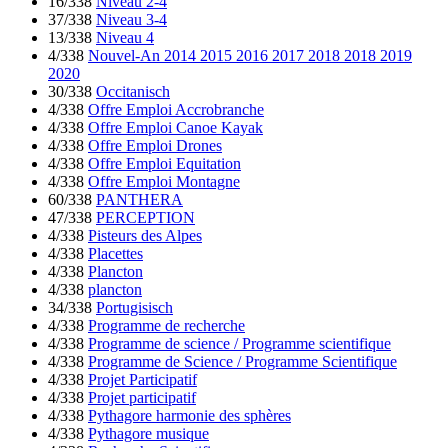
16/338
Niveau 2-4
37/338
Niveau 3-4
13/338
Niveau 4
4/338
Nouvel-An 2014 2015 2016 2017 2018 2018 2019
2020
30/338
Occitanisch
4/338
Offre Emploi Accrobranche
4/338
Offre Emploi Canoe Kayak
4/338
Offre Emploi Drones
4/338
Offre Emploi Equitation
4/338
Offre Emploi Montagne
60/338
PANTHERA
47/338
PERCEPTION
4/338
Pisteurs des Alpes
4/338
Placettes
4/338
Plancton
4/338
plancton
34/338
Portugisisch
4/338
Programme de recherche
4/338
Programme de science / Programme scientifique
4/338
Programme de Science / Programme Scientifique
4/338
Projet Participatif
4/338
Projet participatif
4/338
Pythagore harmonie des sphères
4/338
Pythagore musique