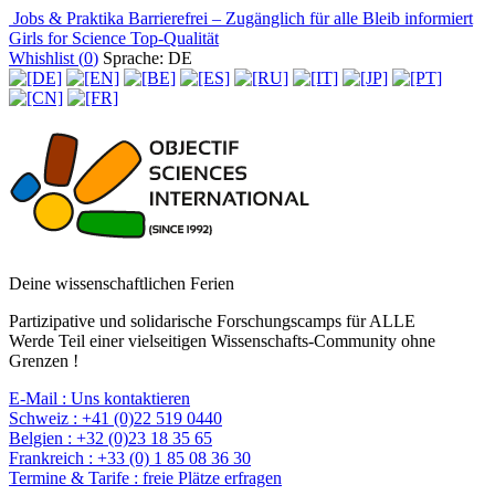
Jobs & Praktika
Barrierefrei – Zugänglich für alle
Bleib informiert
Girls for Science
Top-Qualität
Whishlist (
0
)
Sprache: DE
Deine wissenschaftlichen Ferien
Partizipative und solidarische Forschungscamps für ALLE
Werde Teil einer vielseitigen Wissenschafts-Community ohne
Grenzen !
E-Mail :
Uns kontaktieren
Schweiz :
+41 (0)22 519 0440
Belgien :
+32 (0)23 18 35 65
Frankreich :
+33 (0) 1 85 08 36 30
Termine & Tarife :
freie Plätze erfragen