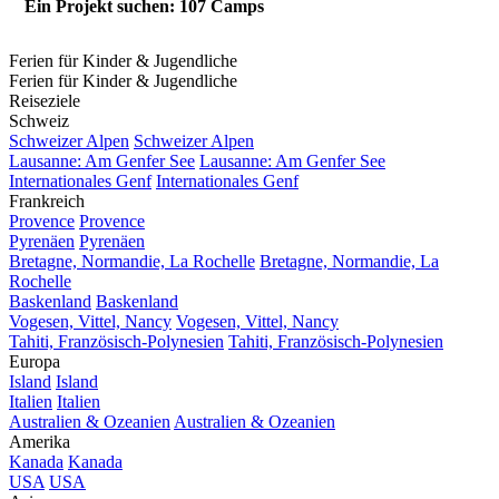
Ein Projekt suchen: 107 Camps
Ferien für Kinder & Jugendliche
Ferien für Kinder & Jugendliche
Reiseziele
Schweiz
Schweizer Alpen
Schweizer Alpen
Lausanne: Am Genfer See
Lausanne: Am Genfer See
Internationales Genf
Internationales Genf
Frankreich
Provence
Provence
Pyrenäen
Pyrenäen
Bretagne, Normandie, La Rochelle
Bretagne, Normandie, La
Rochelle
Baskenland
Baskenland
Vogesen, Vittel, Nancy
Vogesen, Vittel, Nancy
Tahiti, Französisch-Polynesien
Tahiti, Französisch-Polynesien
Europa
Island
Island
Italien
Italien
Australien & Ozeanien
Australien & Ozeanien
Amerika
Kanada
Kanada
USA
USA