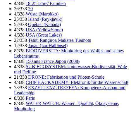
4/338
18-25 Jahre/ Familien
26/338
20
4/338
Wüste (Marokko)
25/338
Island (Reykjavik)
52/338
Québec (Kanada)
4/338
USA (YellowStone)
4/338
USA (Great Lakes)
22/338
Tahiti Rangiroa Makatea Tuamotu
12/338
Japan (Izu-Halbinsel)
8/338
BIODIVERSITA: Monitoring des Wolfes und seines
Lebensraums
8/338
150 ans France-Japon (2008)
4/338
SUB’ECOSYSTEM: Unterwasser-Biodiversität, Wale
und Delfine
21/338
DRONE: Fabrikation und Piloten-Schule
4/338
CHIP HACKADEMY: Elektronik für die Wissenschaft
78/338
EXZELLENZ-TREFFEN: Kompetenz-Ausbau und
Leadership
8/338
Paris
8/338
WATER WATCH: Wasser - Qualität, Ökosysteme,
Monitoring