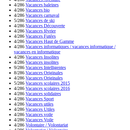
4/286
Vacances baleines
4/286
Vacances bio
4/286
Vacances carnaval
5/286
Vacances de ski
4/286
Vacances Découverte
4/286
Vacances février
4/286
Vacances Futées
4/286
Vacances Haut de Gamme
4/286
Vacances informatiques / vacances informatique /
vacances en informatique
4/286
Vacances Insolites
4/286
Vacances insolites
9/286
Vacances Intelligentes
8/286
Vacances Originales
4/286
Vacances Originales
5/286
Vacances scolaires 2015
4/286
Vacances scolaires 2016
4/286
Vacances solidaires
4/286
Vacances Sport
4/286
Vacances utiles
4/286
Vacances Utiles
4/286
Vacances voile
4/286
Vacances Voile
4/286
Volontaire / Volontariat