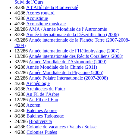
Suivi de l’Ours
8/286
A l’Affût de la Biodiversité
4/286
Açores routard
4/286
Acoustique
4/286
Acoustique musicale
28/286
AMA / Année Mondiale de l’Astronomie
8/286
Année internationale de la Désertification (2006)
43/286
Année internationale de la Planète Terre (2007-2008-
2009)
12/286
Année internationale de l’Héliophysique (2007)
13/286
Année internationale des Récifs Coralliens (2008)
32/286
Année Mondiale de l’Astronomie (2009)
9/286
Année Mondiale de la Chimie (2011)
35/286
Année Mondiale de la Physique (2005)
22/286
Année Polaire Internationale (2007-2008)
4/286
Archéologie
8/286
Architectes du Futur
4/286
Au Fil de l’Arbre
12/286
Au Fil de l’Eau
4/286
Azoren
4/286
Baleines Açores
8/286
Baleines Tadoussac
24/286
Biodiversita
4/286
Colonie de vacances / Valais / Suisse
4/286
Colonies Futées