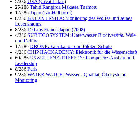
5/286
USA (Great Lakes)
25/286
Tahiti Rangiroa Makatea Tuamotu
12/286
Japan (Izu-Halbinsel)
8/286
BIODIVERSITA: Monitoring des Wolfes und seines
Lebensraums
8/286
150 ans France-Japon (2008)
4/286
SUB’ECOSYSTEM: Unterwasser-Biodiversität, Wale
und Delfine
17/286
DRONE: Fabrikation und Piloten-Schule
4/286
CHIP HACKADEMY: Elektronik für die Wissenschaft
60/286
EXZELLENZ-TREFFEN: Kompetenz-Ausbau und
Leadership
8/286
Paris
9/286
WATER WATCH: Wasser - Qualität, Ökosysteme,
Monitoring