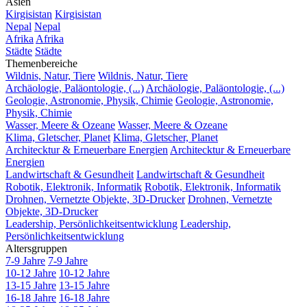
Asien
Kirgisistan
Kirgisistan
Nepal
Nepal
Afrika
Afrika
Städte
Städte
Themenbereiche
Wildnis, Natur, Tiere
Wildnis, Natur, Tiere
Archäologie, Paläontologie, (...)
Archäologie, Paläontologie, (...)
Geologie, Astronomie, Physik, Chimie
Geologie, Astronomie,
Physik, Chimie
Wasser, Meere & Ozeane
Wasser, Meere & Ozeane
Klima, Gletscher, Planet
Klima, Gletscher, Planet
Architecktur & Erneuerbare Energien
Architecktur & Erneuerbare
Energien
Landwirtschaft & Gesundheit
Landwirtschaft & Gesundheit
Robotik, Elektronik, Informatik
Robotik, Elektronik, Informatik
Drohnen, Vernetzte Objekte, 3D-Drucker
Drohnen, Vernetzte
Objekte, 3D-Drucker
Leadership, Persönlichkeitsentwicklung
Leadership,
Persönlichkeitsentwicklung
Altersgruppen
7-9 Jahre
7-9 Jahre
10-12 Jahre
10-12 Jahre
13-15 Jahre
13-15 Jahre
16-18 Jahre
16-18 Jahre