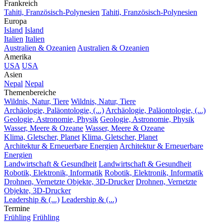
Frankreich
Tahiti, Französisch-Polynesien
Tahiti, Französisch-Polynesien
Europa
Island
Island
Italien
Italien
Australien & Ozeanien
Australien & Ozeanien
Amerika
USA
USA
Asien
Nepal
Nepal
Themenbereiche
Wildnis, Natur, Tiere
Wildnis, Natur, Tiere
Archäologie, Paläontologie, (...)
Archäologie, Paläontologie, (...)
Geologie, Astronomie, Physik
Geologie, Astronomie, Physik
Wasser, Meere & Ozeane
Wasser, Meere & Ozeane
Klima, Gletscher, Planet
Klima, Gletscher, Planet
Architektur & Erneuerbare Energien
Architektur & Erneuerbare
Energien
Landwirtschaft & Gesundheit
Landwirtschaft & Gesundheit
Robotik, Elektronik, Informatik
Robotik, Elektronik, Informatik
Drohnen, Vernetzte Objekte, 3D-Drucker
Drohnen, Vernetzte
Objekte, 3D-Drucker
Leadership & (...)
Leadership & (...)
Termine
Frühling
Frühling