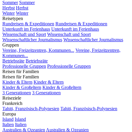
Sommer
Sommer
Herbst
Herbst
Winter
Winter
Reisetypen
Rundreisen & Expeditionen
Rundreisen & Expeditionen
Unterkunft im Ferienhaus
Unterkunft im Ferienhaus
Wissenschaft und Sport
Wissenschaft und Sport
Wissenschaftlicher Journalismus
Wissenschaftlicher Journalismus
Gruppen
Vereine, Freizeitzentren, Kommunen...
Vereine, Freizeitzentren,
Kommunen...
Betriebsräte
Betriebsräte
Professionelle Gruppen
Professionelle Gruppen
Reisen für Familien
Reisen für Familien
Kinder & Eltern
Kinder & Eltern
Kinder & Großeltern
Kinder & Großeltern
3 Generationen
3 Generationen
Reiseziele
Frankreich
Tahiti, Französisch-Polynesien
Tahiti, Französisch-Polynesien
Europa
Island
Island
Italien
Italien
Australien & Ozeanien
Australien & Ozeanien