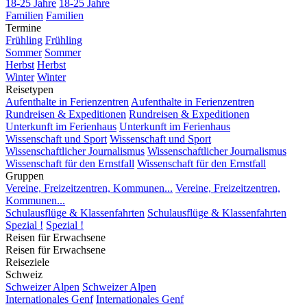
18-25 Jahre
18-25 Jahre
Familien
Familien
Termine
Frühling
Frühling
Sommer
Sommer
Herbst
Herbst
Winter
Winter
Reisetypen
Aufenthalte in Ferienzentren
Aufenthalte in Ferienzentren
Rundreisen & Expeditionen
Rundreisen & Expeditionen
Unterkunft im Ferienhaus
Unterkunft im Ferienhaus
Wissenschaft und Sport
Wissenschaft und Sport
Wissenschaftlicher Journalismus
Wissenschaftlicher Journalismus
Wissenschaft für den Ernstfall
Wissenschaft für den Ernstfall
Gruppen
Vereine, Freizeitzentren, Kommunen...
Vereine, Freizeitzentren,
Kommunen...
Schulausflüge & Klassenfahrten
Schulausflüge & Klassenfahrten
Spezial !
Spezial !
Reisen für Erwachsene
Reisen für Erwachsene
Reiseziele
Schweiz
Schweizer Alpen
Schweizer Alpen
Internationales Genf
Internationales Genf