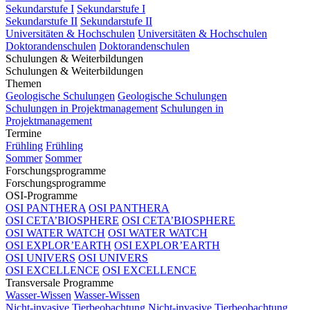
Sekundarstufe I
Sekundarstufe I
Sekundarstufe II
Sekundarstufe II
Universitäten & Hochschulen
Universitäten & Hochschulen
Doktorandenschulen
Doktorandenschulen
Schulungen & Weiterbildungen
Schulungen & Weiterbildungen
Themen
Geologische Schulungen
Geologische Schulungen
Schulungen in Projektmanagement
Schulungen in
Projektmanagement
Termine
Frühling
Frühling
Sommer
Sommer
Forschungsprogramme
Forschungsprogramme
OSI-Programme
OSI PANTHERA
OSI PANTHERA
OSI CETA’BIOSPHERE
OSI CETA’BIOSPHERE
OSI WATER WATCH
OSI WATER WATCH
OSI EXPLOR’EARTH
OSI EXPLOR’EARTH
OSI UNIVERS
OSI UNIVERS
OSI EXCELLENCE
OSI EXCELLENCE
Transversale Programme
Wasser-Wissen
Wasser-Wissen
Nicht-invasive Tierbeobachtung
Nicht-invasive Tierbeobachtung