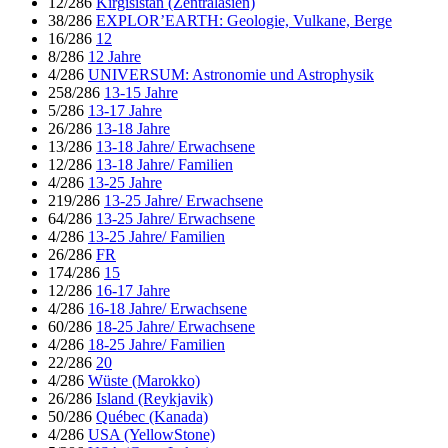
12/286
Kirgisistan (Zentralasien)
38/286
EXPLOR’EARTH: Geologie, Vulkane, Berge
16/286
12
8/286
12 Jahre
4/286
UNIVERSUM: Astronomie und Astrophysik
258/286
13-15 Jahre
5/286
13-17 Jahre
26/286
13-18 Jahre
13/286
13-18 Jahre/ Erwachsene
12/286
13-18 Jahre/ Familien
4/286
13-25 Jahre
219/286
13-25 Jahre/ Erwachsene
64/286
13-25 Jahre/ Erwachsene
4/286
13-25 Jahre/ Familien
26/286
FR
174/286
15
12/286
16-17 Jahre
4/286
16-18 Jahre/ Erwachsene
60/286
18-25 Jahre/ Erwachsene
4/286
18-25 Jahre/ Familien
22/286
20
4/286
Wüste (Marokko)
26/286
Island (Reykjavik)
50/286
Québec (Kanada)
4/286
USA (YellowStone)