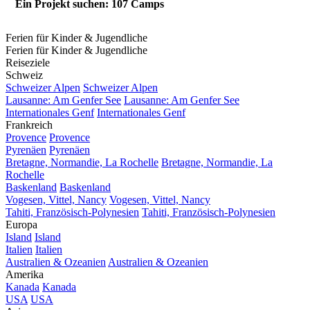
Ein Projekt suchen: 107 Camps
Ferien für Kinder & Jugendliche
Ferien für Kinder & Jugendliche
Reiseziele
Schweiz
Schweizer Alpen
Schweizer Alpen
Lausanne: Am Genfer See
Lausanne: Am Genfer See
Internationales Genf
Internationales Genf
Frankreich
Provence
Provence
Pyrenäen
Pyrenäen
Bretagne, Normandie, La Rochelle
Bretagne, Normandie, La
Rochelle
Baskenland
Baskenland
Vogesen, Vittel, Nancy
Vogesen, Vittel, Nancy
Tahiti, Französisch-Polynesien
Tahiti, Französisch-Polynesien
Europa
Island
Island
Italien
Italien
Australien & Ozeanien
Australien & Ozeanien
Amerika
Kanada
Kanada
USA
USA