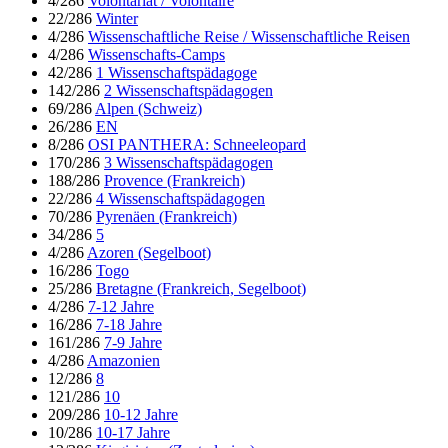
4/286
Volontariat / Volontaire
22/286
Winter
4/286
Wissenschaftliche Reise / Wissenschaftliche Reisen
4/286
Wissenschafts-Camps
42/286
1 Wissenschaftspädagoge
142/286
2 Wissenschaftspädagogen
69/286
Alpen (Schweiz)
26/286
EN
8/286
OSI PANTHERA: Schneeleopard
170/286
3 Wissenschaftspädagogen
188/286
Provence (Frankreich)
22/286
4 Wissenschaftspädagogen
70/286
Pyrenäen (Frankreich)
34/286
5
4/286
Azoren (Segelboot)
16/286
Togo
25/286
Bretagne (Frankreich, Segelboot)
4/286
7-12 Jahre
16/286
7-18 Jahre
161/286
7-9 Jahre
4/286
Amazonien
12/286
8
121/286
10
209/286
10-12 Jahre
10/286
10-17 Jahre