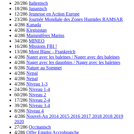
20/286
Italienisch
18/286
Japanisch
12/286
Jeunesse en Action Europe
23/286
Journée Mondiale des Zones Humides RAMSAR
4/286
Kanada
4/286
Kirgisistan
4/286
Mammifères Marins
34/286
MINEO
16/286
Missions FBI !
13/286
Mont Blanc - Frankreich
4/286
Nager avec les baleines / Nager avec des baleines
4/286
Nager avec les dauphins / Nager avec les baleines
8/286
Nature au Sommet
4/286
Nepal
4/286
Nepal
4/286
Niveau 1-3
24/286
Niveau 1-4
60/286
Niveau 2
17/286
Niveau 2-4
39/286
Niveau 3-4
8/286
Niveau 4
4/286
Nouvel-An 2014 2015 2016 2017 2018 2018 2019
2020
27/286
Occitanisch
4/286
Offre Emploi Accrobranche