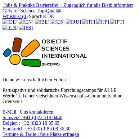
Jobs & Praktika
Barrierefrei – Zugänglich für alle
Bleib informiert
Girls for Science
Top-Qualität
Whishlist (
0
)
Sprache: DE
Deine wissenschaftlichen Ferien
Partizipative und solidarische Forschungscamps für ALLE
Werde Teil einer vielseitigen Wissenschafts-Community ohne
Grenzen !
E-Mail :
Uns kontaktieren
Schweiz :
+41 (0)22 519 0440
Belgien :
+32 (0)23 18 35 65
Frankreich :
+33 (0) 1 85 08 36 30
Termine & Tarife :
freie Plätze erfragen