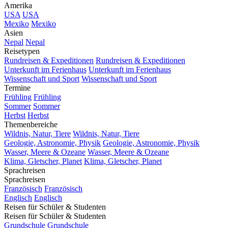
Amerika
USA
USA
Mexiko
Mexiko
Asien
Nepal
Nepal
Reisetypen
Rundreisen & Expeditionen
Rundreisen & Expeditionen
Unterkunft im Ferienhaus
Unterkunft im Ferienhaus
Wissenschaft und Sport
Wissenschaft und Sport
Termine
Frühling
Frühling
Sommer
Sommer
Herbst
Herbst
Themenbereiche
Wildnis, Natur, Tiere
Wildnis, Natur, Tiere
Geologie, Astronomie, Physik
Geologie, Astronomie, Physik
Wasser, Meere & Ozeane
Wasser, Meere & Ozeane
Klima, Gletscher, Planet
Klima, Gletscher, Planet
Sprachreisen
Sprachreisen
Französisch
Französisch
Englisch
Englisch
Reisen für Schüler & Studenten
Reisen für Schüler & Studenten
Grundschule
Grundschule