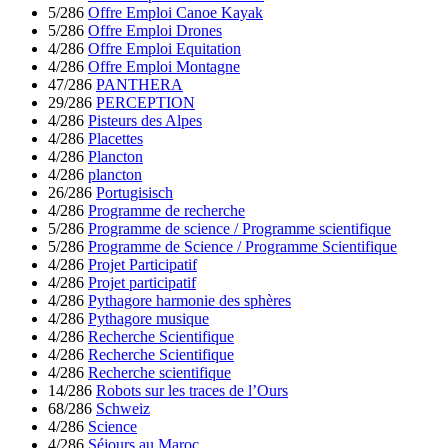
5/286
Offre Emploi Canoe Kayak
5/286
Offre Emploi Drones
4/286
Offre Emploi Equitation
4/286
Offre Emploi Montagne
47/286
PANTHERA
29/286
PERCEPTION
4/286
Pisteurs des Alpes
4/286
Placettes
4/286
Plancton
4/286
plancton
26/286
Portugisisch
4/286
Programme de recherche
5/286
Programme de science / Programme scientifique
5/286
Programme de Science / Programme Scientifique
4/286
Projet Participatif
4/286
Projet participatif
4/286
Pythagore harmonie des sphères
4/286
Pythagore musique
4/286
Recherche Scientifique
4/286
Recherche Scientifique
4/286
Recherche scientifique
14/286
Robots sur les traces de l’Ours
68/286
Schweiz
4/286
Science
4/286
Séjours au Maroc