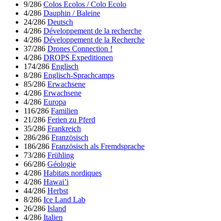
9/286
Colos Ecolos / Colo Ecolo
4/286
Dauphin / Baleine
24/286
Deutsch
4/286
Développement de la recherche
4/286
Développement de la Recherche
37/286
Drones Connection !
4/286
DROPS Expeditionen
174/286
Englisch
8/286
Englisch-Sprachcamps
85/286
Erwachsene
4/286
Erwachsene
4/286
Europa
116/286
Familien
21/286
Ferien zu Pferd
35/286
Frankreich
286/286
Französisch
186/286
Französisch als Fremdsprache
73/286
Frühling
66/286
Géologie
4/286
Habitats nordiques
4/286
Hawai’i
44/286
Herbst
8/286
Ice Land Lab
26/286
Island
4/286
Italien