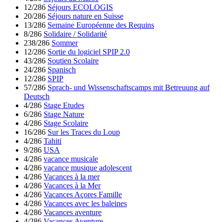
12/286
Séjours ECOLOGIS
20/286
Séjours nature en Suisse
13/286
Semaine Européenne des Requins
8/286
Solidaire / Solidarité
238/286
Sommer
12/286
Sortie du logiciel SPIP 2.0
43/286
Soutien Scolaire
24/286
Spanisch
12/286
SPIP
57/286
Sprach- und Wissenschaftscamps mit Betreuung auf
Deutsch
4/286
Stage Etudes
6/286
Stage Nature
4/286
Stage Scolaire
16/286
Sur les Traces du Loup
4/286
Tahiti
9/286
USA
4/286
vacance musicale
4/286
vacance musique adolescent
4/286
Vacances à la mer
4/286
Vacances à la Mer
4/286
Vacances Açores Famille
4/286
Vacances avec les baleines
4/286
Vacances aventure
4/286
Vacances Aventure