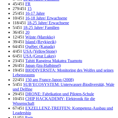
45/451
FR
279/451
15
25/451
16-17 Jahre
10/451
16-18 Jahre/ Erwachsene
118/451
18-25 Jahre/ Erwachsene
5/451
18-25 Jahre/ Familien
36/451
20
12/451
Wüste (Marokko)
39/451
Island (Reykjavik)
64/451
Québec (Kanada)
4/451
USA (YellowStone)
6/451
USA (Great Lakes)
23/451
Tahiti Rangiroa Makatea Tuamotu
26/451
Japan (Izu-Halbinsel)
19/451
BIODIVERSITA: Monitoring des Wolfes und seines
Lebensraums
22/451
150 ans France-Japon (2008)
5/451
SUB’ECOSYSTEM: Unterwasser-Biodiversität, Wale
und Delfine
29/451
DRONE: Fabrikation und Piloten-Schule
10/451
CHIP HACKADEMY: Elektronik für die
Wissenschaft
67/451
EXZELLENZ-TREFFEN: Kompetenz-Ausbau und
Leadership
11/451
Paris