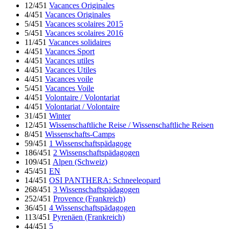
12/451
Vacances Originales
4/451
Vacances Originales
5/451
Vacances scolaires 2015
5/451
Vacances scolaires 2016
11/451
Vacances solidaires
4/451
Vacances Sport
4/451
Vacances utiles
4/451
Vacances Utiles
4/451
Vacances voile
5/451
Vacances Voile
4/451
Volontaire / Volontariat
4/451
Volontariat / Volontaire
31/451
Winter
12/451
Wissenschaftliche Reise / Wissenschaftliche Reisen
8/451
Wissenschafts-Camps
59/451
1 Wissenschaftspädagoge
186/451
2 Wissenschaftspädagogen
109/451
Alpen (Schweiz)
45/451
EN
14/451
OSI PANTHERA: Schneeleopard
268/451
3 Wissenschaftspädagogen
252/451
Provence (Frankreich)
36/451
4 Wissenschaftspädagogen
113/451
Pyrenäen (Frankreich)
44/451
5