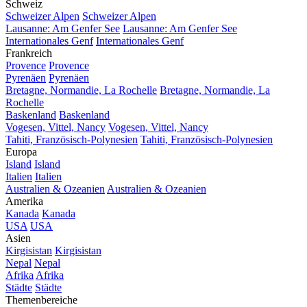
Schweiz
Schweizer Alpen
Schweizer Alpen
Lausanne: Am Genfer See
Lausanne: Am Genfer See
Internationales Genf
Internationales Genf
Frankreich
Provence
Provence
Pyrenäen
Pyrenäen
Bretagne, Normandie, La Rochelle
Bretagne, Normandie, La
Rochelle
Baskenland
Baskenland
Vogesen, Vittel, Nancy
Vogesen, Vittel, Nancy
Tahiti, Französisch-Polynesien
Tahiti, Französisch-Polynesien
Europa
Island
Island
Italien
Italien
Australien & Ozeanien
Australien & Ozeanien
Amerika
Kanada
Kanada
USA
USA
Asien
Kirgisistan
Kirgisistan
Nepal
Nepal
Afrika
Afrika
Städte
Städte
Themenbereiche