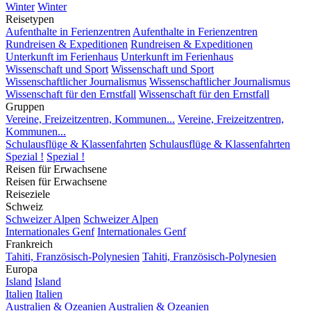
Winter
Winter
Reisetypen
Aufenthalte in Ferienzentren
Aufenthalte in Ferienzentren
Rundreisen & Expeditionen
Rundreisen & Expeditionen
Unterkunft im Ferienhaus
Unterkunft im Ferienhaus
Wissenschaft und Sport
Wissenschaft und Sport
Wissenschaftlicher Journalismus
Wissenschaftlicher Journalismus
Wissenschaft für den Ernstfall
Wissenschaft für den Ernstfall
Gruppen
Vereine, Freizeitzentren, Kommunen...
Vereine, Freizeitzentren,
Kommunen...
Schulausflüge & Klassenfahrten
Schulausflüge & Klassenfahrten
Spezial !
Spezial !
Reisen für Erwachsene
Reisen für Erwachsene
Reiseziele
Schweiz
Schweizer Alpen
Schweizer Alpen
Internationales Genf
Internationales Genf
Frankreich
Tahiti, Französisch-Polynesien
Tahiti, Französisch-Polynesien
Europa
Island
Island
Italien
Italien
Australien & Ozeanien
Australien & Ozeanien