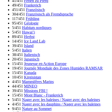
41/451
Ferien zu Pferd
49/451
Frankreich
451/451
Französisch
304/451
Französisch als Fremdsprache
117/451
Frühling
95/451
Géologie
5/451
Habitats nordiques
5/451
Hawai’i
89/451
Herbst
14/451
Ice Land Lab
39/451
Island
5/451
Italien
38/451
Italienisch
20/451
Japanisch
15/451
Jeunesse en Action Europe
19/451
Journée Mondiale des Zones Humides RAMSAR
15/451
Kanada
10/451
Kirgisistan
4/451
Mammifères Marins
44/451
MINEO
39/451
Missions FBI !
15/451
Mont Blanc - Frankreich
5/451
Nager avec les baleines / Nager avec des baleines
4/451
Nager avec les dauphins / Nager avec les baleines
9/451
Nature au Sommet