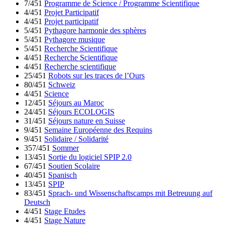
7/451
Programme de Science / Programme Scientifique
4/451
Projet Participatif
4/451
Projet participatif
5/451
Pythagore harmonie des sphères
5/451
Pythagore musique
5/451
Recherche Scientifique
4/451
Recherche Scientifique
4/451
Recherche scientifique
25/451
Robots sur les traces de l’Ours
80/451
Schweiz
4/451
Science
12/451
Séjours au Maroc
24/451
Séjours ECOLOGIS
31/451
Séjours nature en Suisse
9/451
Semaine Européenne des Requins
9/451
Solidaire / Solidarité
357/451
Sommer
13/451
Sortie du logiciel SPIP 2.0
67/451
Soutien Scolaire
40/451
Spanisch
13/451
SPIP
83/451
Sprach- und Wissenschaftscamps mit Betreuung auf
Deutsch
4/451
Stage Etudes
4/451
Stage Nature