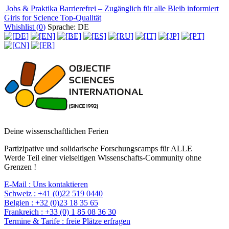
Jobs & Praktika
Barrierefrei – Zugänglich für alle
Bleib informiert
Girls for Science
Top-Qualität
Whishlist (
0
)
Sprache: DE
Deine wissenschaftlichen Ferien
Partizipative und solidarische Forschungscamps für ALLE
Werde Teil einer vielseitigen Wissenschafts-Community ohne
Grenzen !
E-Mail :
Uns kontaktieren
Schweiz :
+41 (0)22 519 0440
Belgien :
+32 (0)23 18 35 65
Frankreich :
+33 (0) 1 85 08 36 30
Termine & Tarife :
freie Plätze erfragen