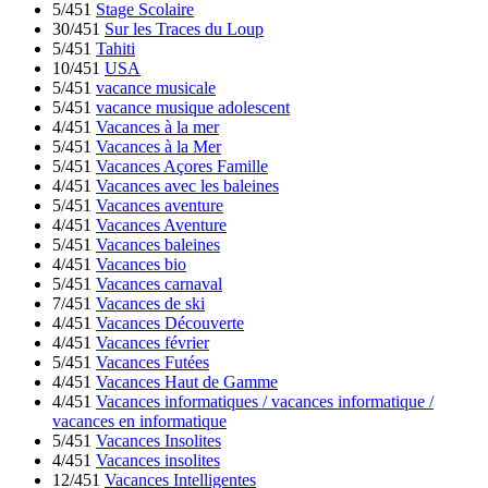
5/451
Stage Scolaire
30/451
Sur les Traces du Loup
5/451
Tahiti
10/451
USA
5/451
vacance musicale
5/451
vacance musique adolescent
4/451
Vacances à la mer
5/451
Vacances à la Mer
5/451
Vacances Açores Famille
4/451
Vacances avec les baleines
5/451
Vacances aventure
4/451
Vacances Aventure
5/451
Vacances baleines
4/451
Vacances bio
5/451
Vacances carnaval
7/451
Vacances de ski
4/451
Vacances Découverte
4/451
Vacances février
5/451
Vacances Futées
4/451
Vacances Haut de Gamme
4/451
Vacances informatiques / vacances informatique /
vacances en informatique
5/451
Vacances Insolites
4/451
Vacances insolites
12/451
Vacances Intelligentes