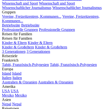
Wissenschaft und Sport
Wissenschaft und Sport
Wissenschaftlicher Journalismus
Wissenschaftlicher Journalismus
Gruppen
Vereine, Freizeitzentren, Kommunen...
Vereine, Freizeitzentren,
Kommunen...
Betriebsräte
Betriebsräte
Professionelle Gruppen
Professionelle Gruppen
Reisen für Familien
Reisen für Familien
Kinder & Eltern
Kinder & Eltern
Kinder & Großeltern
Kinder & Großeltern
3 Generationen
3 Generationen
Reiseziele
Frankreich
Tahiti, Französisch-Polynesien
Tahiti, Französisch-Polynesien
Europa
Island
Island
Italien
Italien
Australien & Ozeanien
Australien & Ozeanien
Amerika
USA
USA
Mexiko
Mexiko
Asien
Nepal
Nepal
Reisetypen