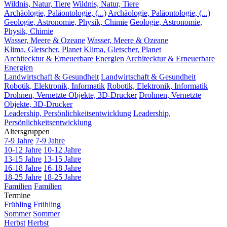
Wildnis, Natur, Tiere
Wildnis, Natur, Tiere
Archäologie, Paläontologie, (...)
Archäologie, Paläontologie, (...)
Geologie, Astronomie, Physik, Chimie
Geologie, Astronomie,
Physik, Chimie
Wasser, Meere & Ozeane
Wasser, Meere & Ozeane
Klima, Gletscher, Planet
Klima, Gletscher, Planet
Architecktur & Erneuerbare Energien
Architecktur & Erneuerbare
Energien
Landwirtschaft & Gesundheit
Landwirtschaft & Gesundheit
Robotik, Elektronik, Informatik
Robotik, Elektronik, Informatik
Drohnen, Vernetzte Objekte, 3D-Drucker
Drohnen, Vernetzte
Objekte, 3D-Drucker
Leadership, Persönlichkeitsentwicklung
Leadership,
Persönlichkeitsentwicklung
Altersgruppen
7-9 Jahre
7-9 Jahre
10-12 Jahre
10-12 Jahre
13-15 Jahre
13-15 Jahre
16-18 Jahre
16-18 Jahre
18-25 Jahre
18-25 Jahre
Familien
Familien
Termine
Frühling
Frühling
Sommer
Sommer
Herbst
Herbst