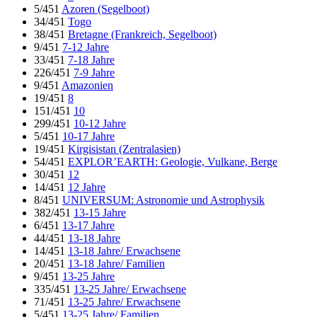
5/451
Azoren (Segelboot)
34/451
Togo
38/451
Bretagne (Frankreich, Segelboot)
9/451
7-12 Jahre
33/451
7-18 Jahre
226/451
7-9 Jahre
9/451
Amazonien
19/451
8
151/451
10
299/451
10-12 Jahre
5/451
10-17 Jahre
19/451
Kirgisistan (Zentralasien)
54/451
EXPLOR’EARTH: Geologie, Vulkane, Berge
30/451
12
14/451
12 Jahre
8/451
UNIVERSUM: Astronomie und Astrophysik
382/451
13-15 Jahre
6/451
13-17 Jahre
44/451
13-18 Jahre
14/451
13-18 Jahre/ Erwachsene
20/451
13-18 Jahre/ Familien
9/451
13-25 Jahre
335/451
13-25 Jahre/ Erwachsene
71/451
13-25 Jahre/ Erwachsene
5/451
13-25 Jahre/ Familien