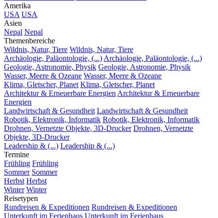
Amerika
USA
USA
Asien
Nepal
Nepal
Themenbereiche
Wildnis, Natur, Tiere
Wildnis, Natur, Tiere
Archäologie, Paläontologie, (...)
Archäologie, Paläontologie, (...)
Geologie, Astronomie, Physik
Geologie, Astronomie, Physik
Wasser, Meere & Ozeane
Wasser, Meere & Ozeane
Klima, Gletscher, Planet
Klima, Gletscher, Planet
Architektur & Erneuerbare Energien
Architektur & Erneuerbare
Energien
Landwirtschaft & Gesundheit
Landwirtschaft & Gesundheit
Robotik, Elektronik, Informatik
Robotik, Elektronik, Informatik
Drohnen, Vernetzte Objekte, 3D-Drucker
Drohnen, Vernetzte
Objekte, 3D-Drucker
Leadership & (...)
Leadership & (...)
Termine
Frühling
Frühling
Sommer
Sommer
Herbst
Herbst
Winter
Winter
Reisetypen
Rundreisen & Expeditionen
Rundreisen & Expeditionen
Unterkunft im Ferienhaus
Unterkunft im Ferienhaus