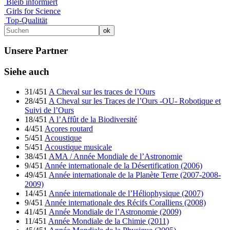
Bleib informiert
Girls for Science
Top-Qualität
Unsere Partner
Siehe auch
31/451
A Cheval sur les traces de l’Ours
28/451
A Cheval sur les Traces de l’Ours -OU- Robotique et
Suivi de l’Ours
18/451
A l’Affût de la Biodiversité
4/451
Açores routard
5/451
Acoustique
5/451
Acoustique musicale
38/451
AMA / Année Mondiale de l’Astronomie
9/451
Année internationale de la Désertification (2006)
49/451
Année internationale de la Planète Terre (2007-2008-
2009)
14/451
Année internationale de l’Héliophysique (2007)
9/451
Année internationale des Récifs Coralliens (2008)
41/451
Année Mondiale de l’Astronomie (2009)
11/451
Année Mondiale de la Chimie (2011)