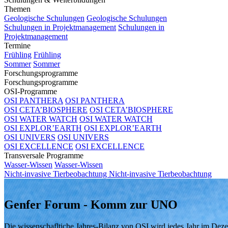
Themen
Geologische Schulungen
Geologische Schulungen
Schulungen in Projektmanagement
Schulungen in
Projektmanagement
Termine
Frühling
Frühling
Sommer
Sommer
Forschungsprogramme
Forschungsprogramme
OSI-Programme
OSI PANTHERA
OSI PANTHERA
OSI CETA’BIOSPHERE
OSI CETA’BIOSPHERE
OSI WATER WATCH
OSI WATER WATCH
OSI EXPLOR’EARTH
OSI EXPLOR’EARTH
OSI UNIVERS
OSI UNIVERS
OSI EXCELLENCE
OSI EXCELLENCE
Transversale Programme
Wasser-Wissen
Wasser-Wissen
Nicht-invasive Tierbeobachtung
Nicht-invasive Tierbeobachtung
Genfer Forum - Komm zur UNO
Die wissenschafltiche Jahres-Bilanz von OSI wird jedes Jahr im De