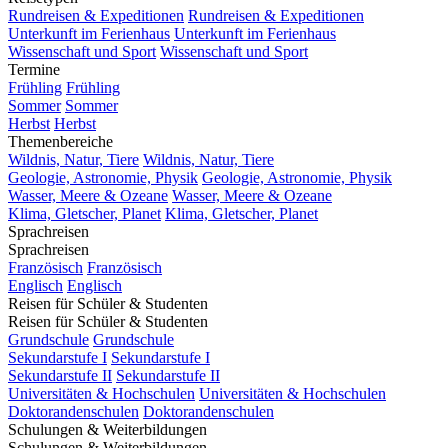
Rundreisen & Expeditionen
Rundreisen & Expeditionen
Unterkunft im Ferienhaus
Unterkunft im Ferienhaus
Wissenschaft und Sport
Wissenschaft und Sport
Termine
Frühling
Frühling
Sommer
Sommer
Herbst
Herbst
Themenbereiche
Wildnis, Natur, Tiere
Wildnis, Natur, Tiere
Geologie, Astronomie, Physik
Geologie, Astronomie, Physik
Wasser, Meere & Ozeane
Wasser, Meere & Ozeane
Klima, Gletscher, Planet
Klima, Gletscher, Planet
Sprachreisen
Sprachreisen
Französisch
Französisch
Englisch
Englisch
Reisen für Schüler & Studenten
Reisen für Schüler & Studenten
Grundschule
Grundschule
Sekundarstufe I
Sekundarstufe I
Sekundarstufe II
Sekundarstufe II
Universitäten & Hochschulen
Universitäten & Hochschulen
Doktorandenschulen
Doktorandenschulen
Schulungen & Weiterbildungen
Schulungen & Weiterbildungen