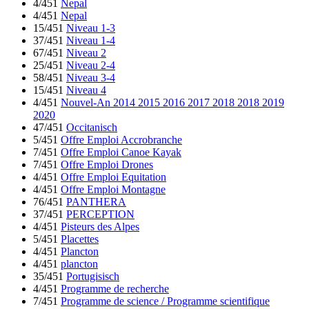
4/451
Nepal
4/451
Nepal
15/451
Niveau 1-3
37/451
Niveau 1-4
67/451
Niveau 2
25/451
Niveau 2-4
58/451
Niveau 3-4
15/451
Niveau 4
4/451
Nouvel-An 2014 2015 2016 2017 2018 2018 2019
2020
47/451
Occitanisch
5/451
Offre Emploi Accrobranche
7/451
Offre Emploi Canoe Kayak
7/451
Offre Emploi Drones
4/451
Offre Emploi Equitation
4/451
Offre Emploi Montagne
76/451
PANTHERA
37/451
PERCEPTION
4/451
Pisteurs des Alpes
5/451
Placettes
4/451
Plancton
4/451
plancton
35/451
Portugisisch
4/451
Programme de recherche
7/451
Programme de science / Programme scientifique