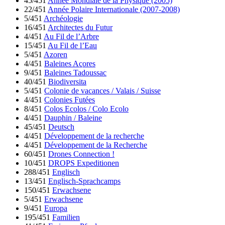
45/451
Année Mondiale de la Physique (2005)
22/451
Année Polaire Internationale (2007-2008)
5/451
Archéologie
16/451
Architectes du Futur
4/451
Au Fil de l’Arbre
15/451
Au Fil de l’Eau
5/451
Azoren
4/451
Baleines Açores
9/451
Baleines Tadoussac
40/451
Biodiversita
5/451
Colonie de vacances / Valais / Suisse
4/451
Colonies Futées
8/451
Colos Ecolos / Colo Ecolo
4/451
Dauphin / Baleine
45/451
Deutsch
4/451
Développement de la recherche
4/451
Développement de la Recherche
60/451
Drones Connection !
10/451
DROPS Expeditionen
288/451
Englisch
13/451
Englisch-Sprachcamps
150/451
Erwachsene
5/451
Erwachsene
9/451
Europa
195/451
Familien