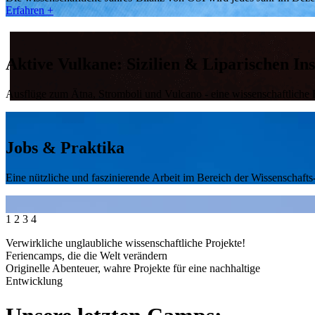
Erfahren +
Aktive Vulkane: Sizilien & Liparischen Ins
Ausflüge zum Ätna, Stromboli und Vulcano - eine wissenschaftliche E
Jobs & Praktika
Eine nützliche und faszinierende Arbeit im Bereich der Wissenschaf
1
2
3
4
Auf den Spuren des Schneeleoparden – Ne
Verwirkliche unglaubliche wissenschaftliche Projekte!
Feriencamps, die die Welt verändern
Ein Trek in der Wildnis am Rande des Himalayas. Ein Abenteuer voll
Originelle Abenteuer, wahre Projekte für eine nachhaltige
Entwicklung