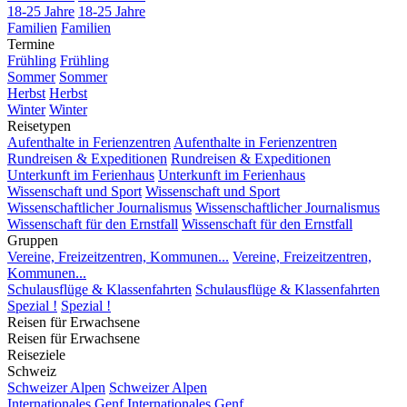
18-25 Jahre
18-25 Jahre
Familien
Familien
Termine
Frühling
Frühling
Sommer
Sommer
Herbst
Herbst
Winter
Winter
Reisetypen
Aufenthalte in Ferienzentren
Aufenthalte in Ferienzentren
Rundreisen & Expeditionen
Rundreisen & Expeditionen
Unterkunft im Ferienhaus
Unterkunft im Ferienhaus
Wissenschaft und Sport
Wissenschaft und Sport
Wissenschaftlicher Journalismus
Wissenschaftlicher Journalismus
Wissenschaft für den Ernstfall
Wissenschaft für den Ernstfall
Gruppen
Vereine, Freizeitzentren, Kommunen...
Vereine, Freizeitzentren,
Kommunen...
Schulausflüge & Klassenfahrten
Schulausflüge & Klassenfahrten
Spezial !
Spezial !
Reisen für Erwachsene
Reisen für Erwachsene
Reiseziele
Schweiz
Schweizer Alpen
Schweizer Alpen
Internationales Genf
Internationales Genf