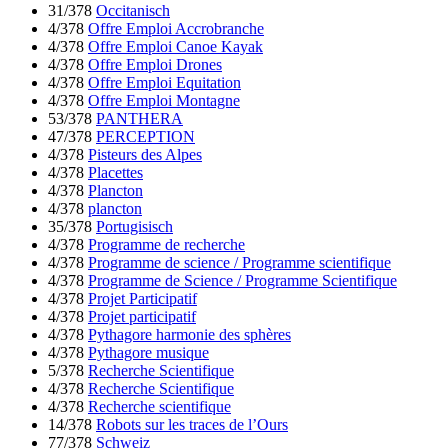
31/378
Occitanisch
4/378
Offre Emploi Accrobranche
4/378
Offre Emploi Canoe Kayak
4/378
Offre Emploi Drones
4/378
Offre Emploi Equitation
4/378
Offre Emploi Montagne
53/378
PANTHERA
47/378
PERCEPTION
4/378
Pisteurs des Alpes
4/378
Placettes
4/378
Plancton
4/378
plancton
35/378
Portugisisch
4/378
Programme de recherche
4/378
Programme de science / Programme scientifique
4/378
Programme de Science / Programme Scientifique
4/378
Projet Participatif
4/378
Projet participatif
4/378
Pythagore harmonie des sphères
4/378
Pythagore musique
5/378
Recherche Scientifique
4/378
Recherche Scientifique
4/378
Recherche scientifique
14/378
Robots sur les traces de l’Ours
77/378
Schweiz