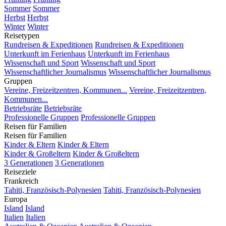
Sommer
Sommer
Herbst
Herbst
Winter
Winter
Reisetypen
Rundreisen & Expeditionen
Rundreisen & Expeditionen
Unterkunft im Ferienhaus
Unterkunft im Ferienhaus
Wissenschaft und Sport
Wissenschaft und Sport
Wissenschaftlicher Journalismus
Wissenschaftlicher Journalismus
Gruppen
Vereine, Freizeitzentren, Kommunen...
Vereine, Freizeitzentren,
Kommunen...
Betriebsräte
Betriebsräte
Professionelle Gruppen
Professionelle Gruppen
Reisen für Familien
Reisen für Familien
Kinder & Eltern
Kinder & Eltern
Kinder & Großeltern
Kinder & Großeltern
3 Generationen
3 Generationen
Reiseziele
Frankreich
Tahiti, Französisch-Polynesien
Tahiti, Französisch-Polynesien
Europa
Island
Island
Italien
Italien