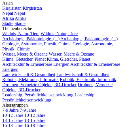
Asien
Kirgisistan
Kirgisistan
Nepal
Nepal
Afrika
Afrika
Städte
Städte
Themenbereiche
Wildnis, Natur, Tiere
Wildnis, Natur, Tiere
Archäologie, Paläontologie, (...)
Archäologie, Paläontologie, (...)
Geologie, Astronomie, Physik, Chimie
Geologie, Astronomie,
Physik, Chimie
Wasser, Meere & Ozeane
Wasser, Meere & Ozeane
Klima, Gletscher, Planet
Klima, Gletscher, Planet
Architecktur & Erneuerbare Energien
Architecktur & Erneuerbare
Energien
Landwirtschaft & Gesundheit
Landwirtschaft & Gesundheit
Robotik, Elektronik, Informatik
Robotik, Elektronik, Informatik
Drohnen, Vernetzte Objekte, 3D-Drucker
Drohnen, Vernetzte
Objekte, 3D-Drucker
Leadership, Persönlichkeitsentwicklung
Leadership,
Persönlichkeitsentwicklung
Altersgruppen
7-9 Jahre
7-9 Jahre
10-12 Jahre
10-12 Jahre
13-15 Jahre
13-15 Jahre
16-18 Jahre
16-18 Jahre