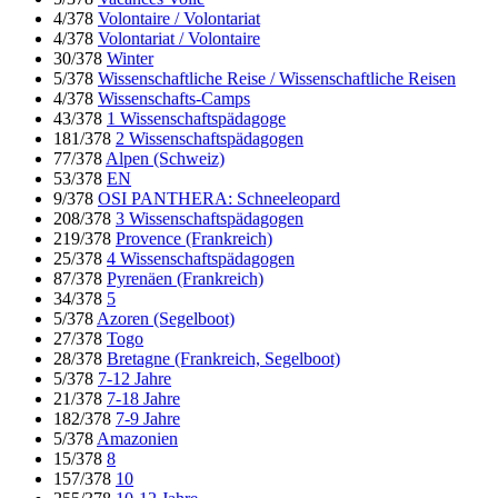
4/378
Volontaire / Volontariat
4/378
Volontariat / Volontaire
30/378
Winter
5/378
Wissenschaftliche Reise / Wissenschaftliche Reisen
4/378
Wissenschafts-Camps
43/378
1 Wissenschaftspädagoge
181/378
2 Wissenschaftspädagogen
77/378
Alpen (Schweiz)
53/378
EN
9/378
OSI PANTHERA: Schneeleopard
208/378
3 Wissenschaftspädagogen
219/378
Provence (Frankreich)
25/378
4 Wissenschaftspädagogen
87/378
Pyrenäen (Frankreich)
34/378
5
5/378
Azoren (Segelboot)
27/378
Togo
28/378
Bretagne (Frankreich, Segelboot)
5/378
7-12 Jahre
21/378
7-18 Jahre
182/378
7-9 Jahre
5/378
Amazonien
15/378
8
157/378
10