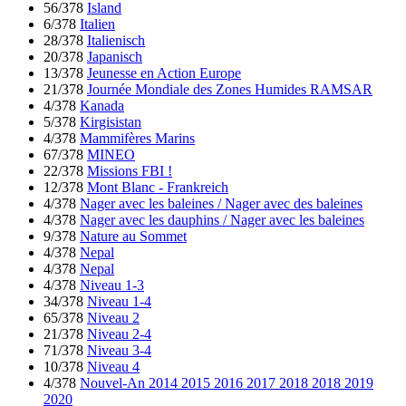
56/378
Island
6/378
Italien
28/378
Italienisch
20/378
Japanisch
13/378
Jeunesse en Action Europe
21/378
Journée Mondiale des Zones Humides RAMSAR
4/378
Kanada
5/378
Kirgisistan
4/378
Mammifères Marins
67/378
MINEO
22/378
Missions FBI !
12/378
Mont Blanc - Frankreich
4/378
Nager avec les baleines / Nager avec des baleines
4/378
Nager avec les dauphins / Nager avec les baleines
9/378
Nature au Sommet
4/378
Nepal
4/378
Nepal
4/378
Niveau 1-3
34/378
Niveau 1-4
65/378
Niveau 2
21/378
Niveau 2-4
71/378
Niveau 3-4
10/378
Niveau 4
4/378
Nouvel-An 2014 2015 2016 2017 2018 2018 2019
2020