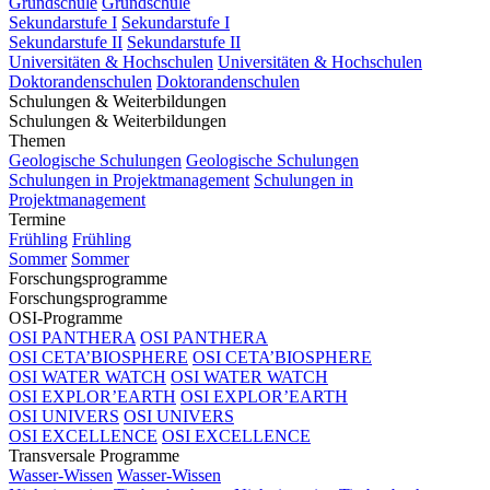
Grundschule
Grundschule
Sekundarstufe I
Sekundarstufe I
Sekundarstufe II
Sekundarstufe II
Universitäten & Hochschulen
Universitäten & Hochschulen
Doktorandenschulen
Doktorandenschulen
Schulungen & Weiterbildungen
Schulungen & Weiterbildungen
Themen
Geologische Schulungen
Geologische Schulungen
Schulungen in Projektmanagement
Schulungen in
Projektmanagement
Termine
Frühling
Frühling
Sommer
Sommer
Forschungsprogramme
Forschungsprogramme
OSI-Programme
OSI PANTHERA
OSI PANTHERA
OSI CETA’BIOSPHERE
OSI CETA’BIOSPHERE
OSI WATER WATCH
OSI WATER WATCH
OSI EXPLOR’EARTH
OSI EXPLOR’EARTH
OSI UNIVERS
OSI UNIVERS
OSI EXCELLENCE
OSI EXCELLENCE
Transversale Programme
Wasser-Wissen
Wasser-Wissen