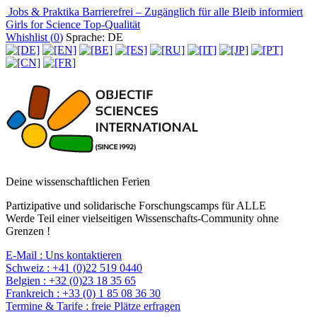
Jobs & Praktika
Barrierefrei – Zugänglich für alle
Bleib informiert
Girls for Science
Top-Qualität
Whishlist (
0
)
Sprache: DE
Deine wissenschaftlichen Ferien
Partizipative und solidarische Forschungscamps für ALLE
Werde Teil einer vielseitigen Wissenschafts-Community ohne
Grenzen !
E-Mail :
Uns kontaktieren
Schweiz :
+41 (0)22 519 0440
Belgien :
+32 (0)23 18 35 65
Frankreich :
+33 (0) 1 85 08 36 30
Termine & Tarife :
freie Plätze erfragen