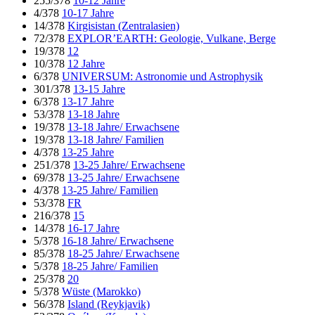
255/378
10-12 Jahre
4/378
10-17 Jahre
14/378
Kirgisistan (Zentralasien)
72/378
EXPLOR’EARTH: Geologie, Vulkane, Berge
19/378
12
10/378
12 Jahre
6/378
UNIVERSUM: Astronomie und Astrophysik
301/378
13-15 Jahre
6/378
13-17 Jahre
53/378
13-18 Jahre
19/378
13-18 Jahre/ Erwachsene
19/378
13-18 Jahre/ Familien
4/378
13-25 Jahre
251/378
13-25 Jahre/ Erwachsene
69/378
13-25 Jahre/ Erwachsene
4/378
13-25 Jahre/ Familien
53/378
FR
216/378
15
14/378
16-17 Jahre
5/378
16-18 Jahre/ Erwachsene
85/378
18-25 Jahre/ Erwachsene
5/378
18-25 Jahre/ Familien
25/378
20
5/378
Wüste (Marokko)
56/378
Island (Reykjavik)