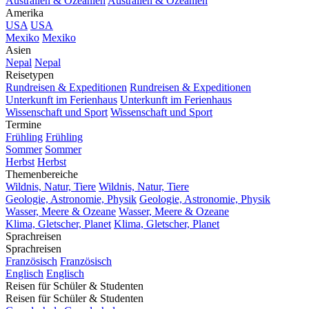
Australien & Ozeanien
Australien & Ozeanien
Amerika
USA
USA
Mexiko
Mexiko
Asien
Nepal
Nepal
Reisetypen
Rundreisen & Expeditionen
Rundreisen & Expeditionen
Unterkunft im Ferienhaus
Unterkunft im Ferienhaus
Wissenschaft und Sport
Wissenschaft und Sport
Termine
Frühling
Frühling
Sommer
Sommer
Herbst
Herbst
Themenbereiche
Wildnis, Natur, Tiere
Wildnis, Natur, Tiere
Geologie, Astronomie, Physik
Geologie, Astronomie, Physik
Wasser, Meere & Ozeane
Wasser, Meere & Ozeane
Klima, Gletscher, Planet
Klima, Gletscher, Planet
Sprachreisen
Sprachreisen
Französisch
Französisch
Englisch
Englisch
Reisen für Schüler & Studenten
Reisen für Schüler & Studenten