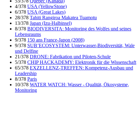
53/378
Québec (Kanada)
4/378
USA (YellowStone)
6/378
USA (Great Lakes)
28/378
Tahiti Rangiroa Makatea Tuamotu
13/378
Japan (Izu-Halbinsel)
8/378
BIODIVERSITA: Monitoring des Wolfes und seines
Lebensraums
9/378
150 ans France-Japon (2008)
9/378
SUB’ECOSYSTEM: Unterwasser-Biodiversität, Wale
und Delfine
21/378
DRONE: Fabrikation und Piloten-Schule
5/378
CHIP HACKADEMY: Elektronik für die Wissenschaft
65/378
EXZELLENZ-TREFFEN: Kompetenz-Ausbau und
Leadership
8/378
Paris
10/378
WATER WATCH: Wasser - Qualität, Ökosysteme,
Monitoring