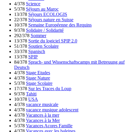
4/378
Science
5/378
Séjours au Maroc
13/378
Séjours ECOLOGIS
22/378
Séjours nature en Suisse
10/378
Semaine Européenne des Requins
9/378
Solidaire / Solidarité
292/378
Sommer
13/378
Sortie du logiciel SPIP 2.0
51/378
Soutien Scolaire
33/378
Spanisch
13/378
SPIP
84/378
Sprach- und Wissenschaftscamps mit Betreuung auf
Deutsch
4/378
Stage Etudes
4/378
Stage Nature
5/378
Stage Scolaire
17/378
Sur les Traces du Loup
9/378
Tahiti
10/378
USA
4/378
vacance musicale
4/378
vacance musique adolescent
4/378
Vacances à la mer
4/378
Vacances à la Mer
5/378
Vacances Açores Famille
4/378
Vacances avec les baleines