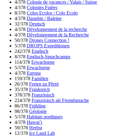
4/378
Colonie de vacances / Valais / Suisse
4/378
Colonies Futées
8/378
Colos Ecolos / Colo Ecolo
4/378
Dauphin / Baleine
32/378
Deutsch
4/378
Développement de la recherche
4/378
Développement de la Recherche
50/378
Drones Connection !
5/378
DROPS Expeditionen
242/378
Englisch
8/378
Englisch-Sprachcamps
114/378
Erwachsene
5/378
Erwachsene
4/378
Europa
159/378
Familien
26/378
Ferien zu Pferd
35/378
Frankreich
378/378
Französisch
224/378
Französisch als Fremdsprache
86/378
Frühling
98/378
Géologie
5/378
Habitats nordiques
4/378
Hawai’i
59/378
Herbst
12/378
Ice Land Lab