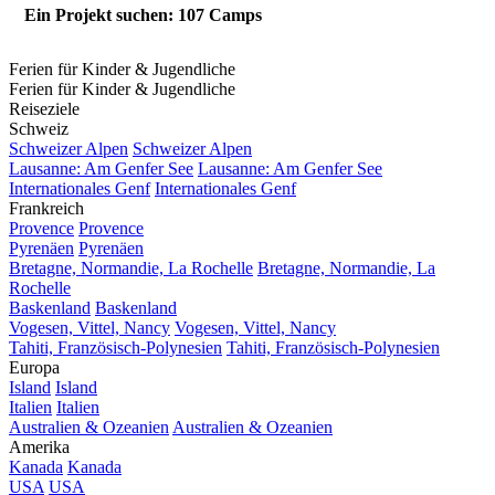
Ein Projekt suchen: 107 Camps
Ferien für Kinder & Jugendliche
Ferien für Kinder & Jugendliche
Reiseziele
Schweiz
Schweizer Alpen
Schweizer Alpen
Lausanne: Am Genfer See
Lausanne: Am Genfer See
Internationales Genf
Internationales Genf
Frankreich
Provence
Provence
Pyrenäen
Pyrenäen
Bretagne, Normandie, La Rochelle
Bretagne, Normandie, La
Rochelle
Baskenland
Baskenland
Vogesen, Vittel, Nancy
Vogesen, Vittel, Nancy
Tahiti, Französisch-Polynesien
Tahiti, Französisch-Polynesien
Europa
Island
Island
Italien
Italien
Australien & Ozeanien
Australien & Ozeanien
Amerika
Kanada
Kanada
USA
USA