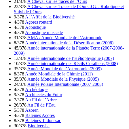
21/378
A Cheval sur les traces de l’Ours
22/378
A Cheval sur les Traces de l’Ours -OU- Robotique et
Suivi de l’Ours
9/378
A l’Affût de la Biodiversité
4/378
Açores routard
4/378
Acoustique
4/378
Acoustique musicale
31/378
AMA / Année Mondiale de l’Astronomie
8/378
Année internationale de la Désertification (2006)
45/378
Année internationale de la Planète Terre (2007-2008-
2009)
13/378
Année internationale de l’Héliophysique (2007)
10/378
Année internationale des Récifs Coralliens (2008)
35/378
Année Mondiale de l’Astronomie (2009)
8/378
Année Mondiale de la Chimie (2011)
35/378
Année Mondiale de la Physique (2005)
24/378
Année Polaire Internationale (2007-2008)
4/378
Archéologie
9/378
Architectes du Futur
7/378
Au Fil de l’Arbre
26/378
Au Fil de l’Eau
5/378
Azoren
4/378
Baleines Açores
8/378
Baleines Tadoussac
30/378
Biodiversita