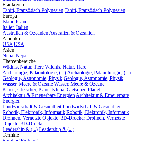
Frankreich
Tahiti, Französisch-Polynesien
Tahiti, Französisch-Polynesien
Europa
Island
Island
Italien
Italien
Australien & Ozeanien
Australien & Ozeanien
Amerika
USA
USA
Asien
Nepal
Nepal
Themenbereiche
Wildnis, Natur, Tiere
Wildnis, Natur, Tiere
Archäologie, Paläontologie, (...)
Archäologie, Paläontologie, (...)
Geologie, Astronomie, Physik
Geologie, Astronomie, Physik
Wasser, Meere & Ozeane
Wasser, Meere & Ozeane
Klima, Gletscher, Planet
Klima, Gletscher, Planet
Architektur & Erneuerbare Energien
Architektur & Erneuerbare
Energien
Landwirtschaft & Gesundheit
Landwirtschaft & Gesundheit
Robotik, Elektronik, Informatik
Robotik, Elektronik, Informatik
Drohnen, Vernetzte Objekte, 3D-Drucker
Drohnen, Vernetzte
Objekte, 3D-Drucker
Leadership & (...)
Leadership & (...)
Termine
Frühling
Frühling