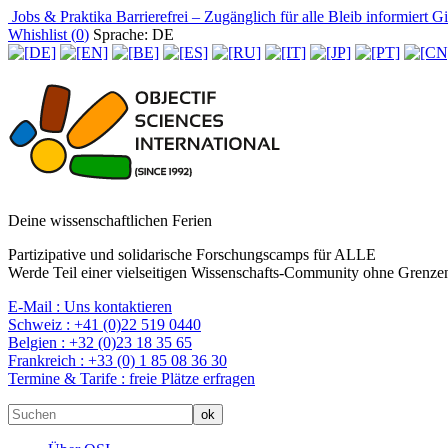
Jobs & Praktika
Barrierefrei – Zugänglich für alle
Bleib informiert
Gir
Whishlist (
0
)
Sprache: DE
Deine wissenschaftlichen Ferien
Partizipative und solidarische Forschungscamps für ALLE
Werde Teil einer vielseitigen Wissenschafts-Community ohne Grenzen
E-Mail :
Uns kontaktieren
Schweiz :
+41 (0)22 519 0440
Belgien :
+32 (0)23 18 35 65
Frankreich :
+33 (0) 1 85 08 36 30
Termine & Tarife :
freie Plätze erfragen