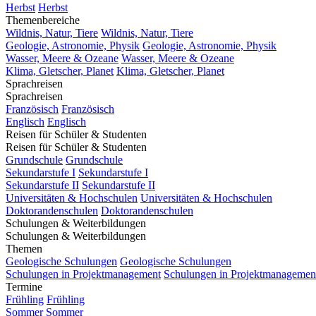
Herbst
Herbst
Themenbereiche
Wildnis, Natur, Tiere
Wildnis, Natur, Tiere
Geologie, Astronomie, Physik
Geologie, Astronomie, Physik
Wasser, Meere & Ozeane
Wasser, Meere & Ozeane
Klima, Gletscher, Planet
Klima, Gletscher, Planet
Sprachreisen
Sprachreisen
Französisch
Französisch
Englisch
Englisch
Reisen für Schüler & Studenten
Reisen für Schüler & Studenten
Grundschule
Grundschule
Sekundarstufe I
Sekundarstufe I
Sekundarstufe II
Sekundarstufe II
Universitäten & Hochschulen
Universitäten & Hochschulen
Doktorandenschulen
Doktorandenschulen
Schulungen & Weiterbildungen
Schulungen & Weiterbildungen
Themen
Geologische Schulungen
Geologische Schulungen
Schulungen in Projektmanagement
Schulungen in Projektmanagemen
Termine
Frühling
Frühling
Sommer
Sommer