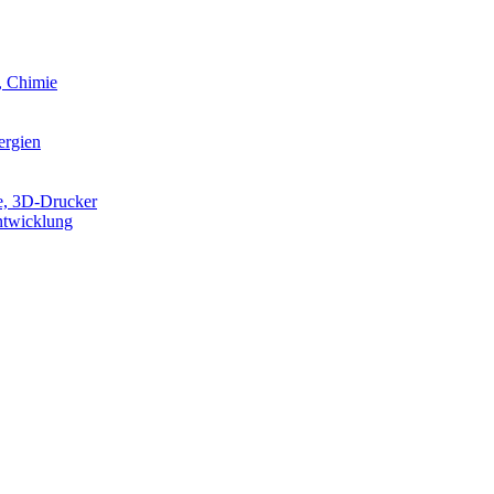
, Chimie
ergien
e, 3D-Drucker
ntwicklung