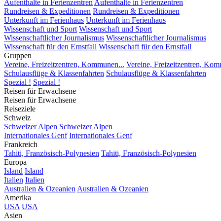
Aufenthalte in Ferienzentren
Aufenthalte in Ferienzentren
Rundreisen & Expeditionen
Rundreisen & Expeditionen
Unterkunft im Ferienhaus
Unterkunft im Ferienhaus
Wissenschaft und Sport
Wissenschaft und Sport
Wissenschaftlicher Journalismus
Wissenschaftlicher Journalismus
Wissenschaft für den Ernstfall
Wissenschaft für den Ernstfall
Gruppen
Vereine, Freizeitzentren, Kommunen...
Vereine, Freizeitzentren, Kom
Schulausflüge & Klassenfahrten
Schulausflüge & Klassenfahrten
Spezial !
Spezial !
Reisen für Erwachsene
Reisen für Erwachsene
Reiseziele
Schweiz
Schweizer Alpen
Schweizer Alpen
Internationales Genf
Internationales Genf
Frankreich
Tahiti, Französisch-Polynesien
Tahiti, Französisch-Polynesien
Europa
Island
Island
Italien
Italien
Australien & Ozeanien
Australien & Ozeanien
Amerika
USA
USA
Asien