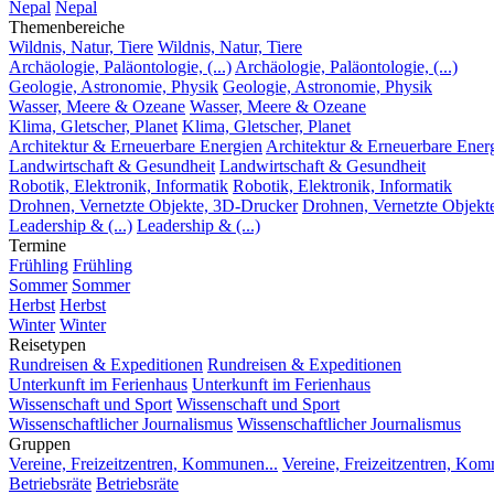
Nepal
Nepal
Themenbereiche
Wildnis, Natur, Tiere
Wildnis, Natur, Tiere
Archäologie, Paläontologie, (...)
Archäologie, Paläontologie, (...)
Geologie, Astronomie, Physik
Geologie, Astronomie, Physik
Wasser, Meere & Ozeane
Wasser, Meere & Ozeane
Klima, Gletscher, Planet
Klima, Gletscher, Planet
Architektur & Erneuerbare Energien
Architektur & Erneuerbare Ener
Landwirtschaft & Gesundheit
Landwirtschaft & Gesundheit
Robotik, Elektronik, Informatik
Robotik, Elektronik, Informatik
Drohnen, Vernetzte Objekte, 3D-Drucker
Drohnen, Vernetzte Objekt
Leadership & (...)
Leadership & (...)
Termine
Frühling
Frühling
Sommer
Sommer
Herbst
Herbst
Winter
Winter
Reisetypen
Rundreisen & Expeditionen
Rundreisen & Expeditionen
Unterkunft im Ferienhaus
Unterkunft im Ferienhaus
Wissenschaft und Sport
Wissenschaft und Sport
Wissenschaftlicher Journalismus
Wissenschaftlicher Journalismus
Gruppen
Vereine, Freizeitzentren, Kommunen...
Vereine, Freizeitzentren, Kom
Betriebsräte
Betriebsräte