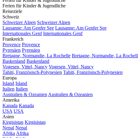
Ferien für Kinder & Jugendliche
Ferien für Kinder & Jugendliche
Reiseziele
Schweiz
Schweizer Alpen
Schweizer Alpen
Lausanne: Am Genfer See
Lausanne: Am Genfer See
Internationales Genf
Internationales Genf
Frankreich
Provence
Provence
Pyrenäen
Pyrenäen
Bretagne, Normandie, La Rochelle
Bretagne, Normandie, La Rochell
Baskenland
Baskenland
Vogesen, Vittel, Nancy
Vogesen, Vittel, Nancy
Tahiti, Französisch-Polynesien
Tahiti, Französisch-Polynesien
Europa
Island
Island
Italien
Italien
Australien & Ozeanien
Australien & Ozeanien
Amerika
Kanada
Kanada
USA
USA
Asien
Kirgisistan
Kirgisistan
Nepal
Nepal
Afrika
Afrika