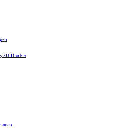
gien
e, 3D-Drucker
munen...