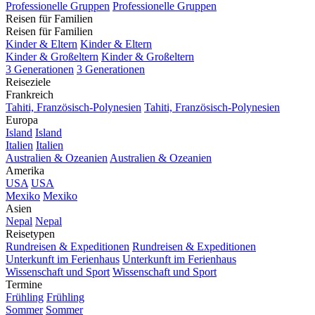
Professionelle Gruppen
Professionelle Gruppen
Reisen für Familien
Reisen für Familien
Kinder & Eltern
Kinder & Eltern
Kinder & Großeltern
Kinder & Großeltern
3 Generationen
3 Generationen
Reiseziele
Frankreich
Tahiti, Französisch-Polynesien
Tahiti, Französisch-Polynesien
Europa
Island
Island
Italien
Italien
Australien & Ozeanien
Australien & Ozeanien
Amerika
USA
USA
Mexiko
Mexiko
Asien
Nepal
Nepal
Reisetypen
Rundreisen & Expeditionen
Rundreisen & Expeditionen
Unterkunft im Ferienhaus
Unterkunft im Ferienhaus
Wissenschaft und Sport
Wissenschaft und Sport
Termine
Frühling
Frühling
Sommer
Sommer