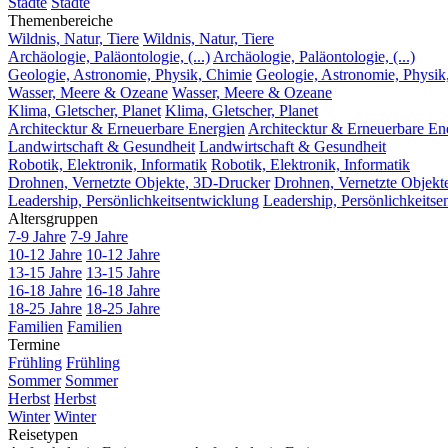
Städte
Städte
Themenbereiche
Wildnis, Natur, Tiere
Wildnis, Natur, Tiere
Archäologie, Paläontologie, (...)
Archäologie, Paläontologie, (...)
Geologie, Astronomie, Physik, Chimie
Geologie, Astronomie, Physik
Wasser, Meere & Ozeane
Wasser, Meere & Ozeane
Klima, Gletscher, Planet
Klima, Gletscher, Planet
Architecktur & Erneuerbare Energien
Architecktur & Erneuerbare En
Landwirtschaft & Gesundheit
Landwirtschaft & Gesundheit
Robotik, Elektronik, Informatik
Robotik, Elektronik, Informatik
Drohnen, Vernetzte Objekte, 3D-Drucker
Drohnen, Vernetzte Objekt
Leadership, Persönlichkeitsentwicklung
Leadership, Persönlichkeitse
Altersgruppen
7-9 Jahre
7-9 Jahre
10-12 Jahre
10-12 Jahre
13-15 Jahre
13-15 Jahre
16-18 Jahre
16-18 Jahre
18-25 Jahre
18-25 Jahre
Familien
Familien
Termine
Frühling
Frühling
Sommer
Sommer
Herbst
Herbst
Winter
Winter
Reisetypen