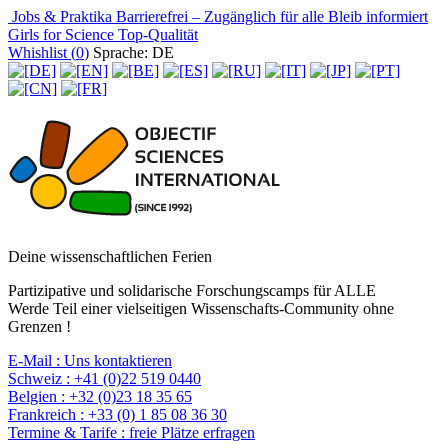
Jobs & Praktika
Barrierefrei – Zugänglich für alle
Bleib informiert
Girls for Science
Top-Qualität
Whishlist (
0
)
Sprache: DE
Deine wissenschaftlichen Ferien
Partizipative und solidarische Forschungscamps für ALLE
Werde Teil einer vielseitigen Wissenschafts-Community ohne
Grenzen !
E-Mail :
Uns kontaktieren
Schweiz :
+41 (0)22 519 0440
Belgien :
+32 (0)23 18 35 65
Frankreich :
+33 (0) 1 85 08 36 30
Termine & Tarife :
freie Plätze erfragen