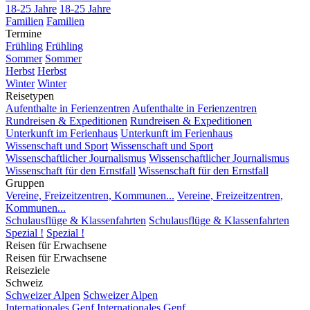
18-25 Jahre
18-25 Jahre
Familien
Familien
Termine
Frühling
Frühling
Sommer
Sommer
Herbst
Herbst
Winter
Winter
Reisetypen
Aufenthalte in Ferienzentren
Aufenthalte in Ferienzentren
Rundreisen & Expeditionen
Rundreisen & Expeditionen
Unterkunft im Ferienhaus
Unterkunft im Ferienhaus
Wissenschaft und Sport
Wissenschaft und Sport
Wissenschaftlicher Journalismus
Wissenschaftlicher Journalismus
Wissenschaft für den Ernstfall
Wissenschaft für den Ernstfall
Gruppen
Vereine, Freizeitzentren, Kommunen...
Vereine, Freizeitzentren,
Kommunen...
Schulausflüge & Klassenfahrten
Schulausflüge & Klassenfahrten
Spezial !
Spezial !
Reisen für Erwachsene
Reisen für Erwachsene
Reiseziele
Schweiz
Schweizer Alpen
Schweizer Alpen
Internationales Genf
Internationales Genf