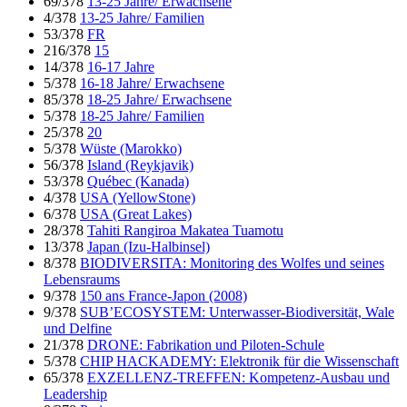
69/378
13-25 Jahre/ Erwachsene
4/378
13-25 Jahre/ Familien
53/378
FR
216/378
15
14/378
16-17 Jahre
5/378
16-18 Jahre/ Erwachsene
85/378
18-25 Jahre/ Erwachsene
5/378
18-25 Jahre/ Familien
25/378
20
5/378
Wüste (Marokko)
56/378
Island (Reykjavik)
53/378
Québec (Kanada)
4/378
USA (YellowStone)
6/378
USA (Great Lakes)
28/378
Tahiti Rangiroa Makatea Tuamotu
13/378
Japan (Izu-Halbinsel)
8/378
BIODIVERSITA: Monitoring des Wolfes und seines
Lebensraums
9/378
150 ans France-Japon (2008)
9/378
SUB’ECOSYSTEM: Unterwasser-Biodiversität, Wale
und Delfine
21/378
DRONE: Fabrikation und Piloten-Schule
5/378
CHIP HACKADEMY: Elektronik für die Wissenschaft
65/378
EXZELLENZ-TREFFEN: Kompetenz-Ausbau und
Leadership