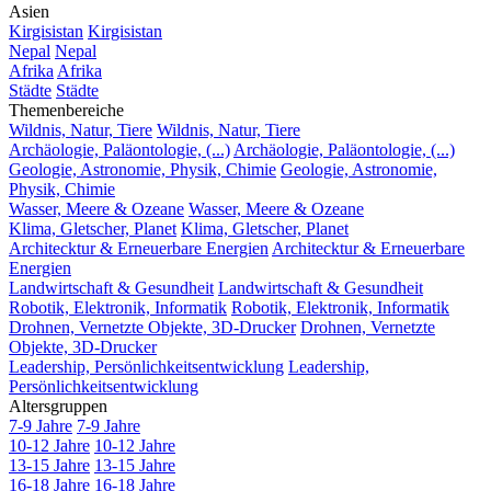
Asien
Kirgisistan
Kirgisistan
Nepal
Nepal
Afrika
Afrika
Städte
Städte
Themenbereiche
Wildnis, Natur, Tiere
Wildnis, Natur, Tiere
Archäologie, Paläontologie, (...)
Archäologie, Paläontologie, (...)
Geologie, Astronomie, Physik, Chimie
Geologie, Astronomie,
Physik, Chimie
Wasser, Meere & Ozeane
Wasser, Meere & Ozeane
Klima, Gletscher, Planet
Klima, Gletscher, Planet
Architecktur & Erneuerbare Energien
Architecktur & Erneuerbare
Energien
Landwirtschaft & Gesundheit
Landwirtschaft & Gesundheit
Robotik, Elektronik, Informatik
Robotik, Elektronik, Informatik
Drohnen, Vernetzte Objekte, 3D-Drucker
Drohnen, Vernetzte
Objekte, 3D-Drucker
Leadership, Persönlichkeitsentwicklung
Leadership,
Persönlichkeitsentwicklung
Altersgruppen
7-9 Jahre
7-9 Jahre
10-12 Jahre
10-12 Jahre
13-15 Jahre
13-15 Jahre
16-18 Jahre
16-18 Jahre