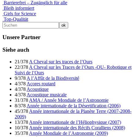
Barrierefrei – Zugänglich für alle
Bleib informiert
Girls for Science
Top-Qualität
Unsere Partner
Siehe auch
21/378
A Cheval sur les traces de l’Ours
22/378
A Cheval sur les Traces de l’Ours -OU- Robotique et
Suivi de l’Ours
9/378
A l’Affût de la Biodiversité
4/378
Açores routard
4/378
Acoustique
4/378
Acoustique musicale
31/378
AMA / Année Mondiale de l’Astronomie
8/378
Année internationale de la Désertification (2006)
45/378
Année internationale de la Planète Terre (2007-2008-
2009)
13/378
Année internationale de l’Héliophysique (2007)
10/378
Année internationale des Récifs Coralliens (2008)
35/378
Année Mondiale de l’Astronomie (2009)