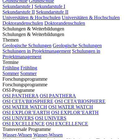
Grundschule
Grundschule
Sekundarstufe I
Sekundarstufe I
Sekundarstufe II
Sekundarstufe II
Universitäten & Hochschulen
Universitäten & Hochschulen
Doktorandenschulen
Doktorandenschulen
Schulungen & Weiterbildungen
Schulungen & Weiterbildungen
Themen
Geologische Schulungen
Geologische Schulungen
Schulungen in Projektmanagement
Schulungen in
Projektmanagement
Termine
Frühling
Frühling
Sommer
Sommer
Forschungsprogramme
Forschungsprogramme
OSI-Programme
OSI PANTHERA
OSI PANTHERA
OSI CETA’BIOSPHERE
OSI CETA’BIOSPHERE
OSI WATER WATCH
OSI WATER WATCH
OSI EXPLOR’EARTH
OSI EXPLOR’EARTH
OSI UNIVERS
OSI UNIVERS
OSI EXCELLENCE
OSI EXCELLENCE
Transversale Programme
Wasser-Wissen
Wasser-Wissen