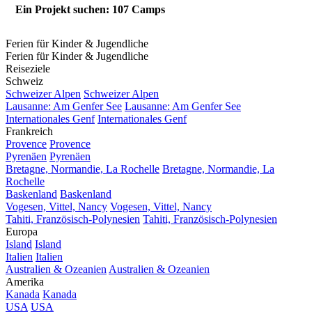
Ein Projekt suchen: 107 Camps
Ferien für Kinder & Jugendliche
Ferien für Kinder & Jugendliche
Reiseziele
Schweiz
Schweizer Alpen
Schweizer Alpen
Lausanne: Am Genfer See
Lausanne: Am Genfer See
Internationales Genf
Internationales Genf
Frankreich
Provence
Provence
Pyrenäen
Pyrenäen
Bretagne, Normandie, La Rochelle
Bretagne, Normandie, La
Rochelle
Baskenland
Baskenland
Vogesen, Vittel, Nancy
Vogesen, Vittel, Nancy
Tahiti, Französisch-Polynesien
Tahiti, Französisch-Polynesien
Europa
Island
Island
Italien
Italien
Australien & Ozeanien
Australien & Ozeanien
Amerika
Kanada
Kanada
USA
USA