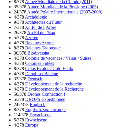
8/378
Année Mondiale de la Chimie (2011)
35/378
Année Mondiale de la Physique (2005)
24/378
Année Polaire Internationale (2007-2008)
4/378
Archéologie
9/378
Architectes du Futur
7/378
Au Fil de l’Arbre
26/378
Au Fil de l’Eau
5/378
Azoren
4/378
Baleines Açores
8/378
Baleines Tadoussac
30/378
Biodiversita
4/378
Colonie de vacances / Valais / Suisse
4/378
Colonies Futées
8/378
Colos Ecolos / Colo Ecolo
4/378
Dauphin / Baleine
32/378
Deutsch
4/378
Développement de la recherche
4/378
Développement de la Recherche
50/378
Drones Connection !
5/378
DROPS Expeditionen
242/378
Englisch
8/378
Englisch-Sprachcamps
114/378
Erwachsene
5/378
Erwachsene
4/378
Europa