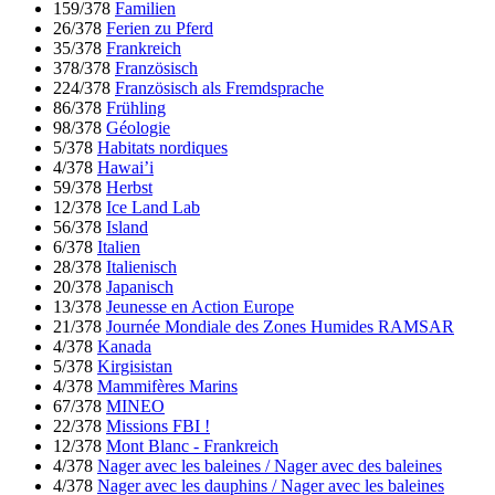
159/378
Familien
26/378
Ferien zu Pferd
35/378
Frankreich
378/378
Französisch
224/378
Französisch als Fremdsprache
86/378
Frühling
98/378
Géologie
5/378
Habitats nordiques
4/378
Hawai’i
59/378
Herbst
12/378
Ice Land Lab
56/378
Island
6/378
Italien
28/378
Italienisch
20/378
Japanisch
13/378
Jeunesse en Action Europe
21/378
Journée Mondiale des Zones Humides RAMSAR
4/378
Kanada
5/378
Kirgisistan
4/378
Mammifères Marins
67/378
MINEO
22/378
Missions FBI !
12/378
Mont Blanc - Frankreich
4/378
Nager avec les baleines / Nager avec des baleines
4/378
Nager avec les dauphins / Nager avec les baleines