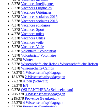
8/378
Vacances Intelligentes
8/378
Vacances Originales
4/378
Vacances Originales
5/378
Vacances scolaires 2015
5/378
Vacances scolaires 2016
4/378
Vacances solidaires
4/378
Vacances Sport
4/378
Vacances utiles
4/378
Vacances Utiles
4/378
Vacances voile
5/378
Vacances Voile
4/378
Volontaire / Volontariat
4/378
Volontariat / Volontaire
30/378
Winter
5/378
Wissenschaftliche Reise / Wissenschaftliche Reisen
4/378
Wissenschafts-Camps
43/378
1 Wissenschaftspädagoge
181/378
2 Wissenschaftspädagogen
77/378
Alpen (Schweiz)
53/378
EN
9/378
OSI PANTHERA: Schneeleopard
208/378
3 Wissenschaftspädagogen
219/378
Provence (Frankreich)
25/378
4 Wissenschaftspädagogen
87/378
Pyrenäen (Frankreich)