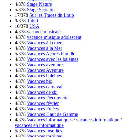
4/378
Stage Nature
5/378
Stage Scolaire
17/378
Sur les Traces du Loup
9/378
Tahiti
10/378
USA
4/378
vacance musicale
4/378
vacance musique adolescent
4/378
Vacances à la mer
4/378
Vacances à la Mer
5/378
Vacances Açores Famille
4/378
Vacances avec les baleines
5/378
Vacances aventure
4/378
Vacances Aventure
4/378
Vacances baleines
4/378
Vacances bio
4/378
Vacances carnaval
4/378
Vacances de ski
4/378
Vacances Découverte
4/378
Vacances février
4/378
Vacances Futées
4/378
Vacances Haut de Gamme
4/378
Vacances informatiques / vacances informatique /
vacances en informatique
5/378
Vacances Insolites
4/378
Vacances insolites