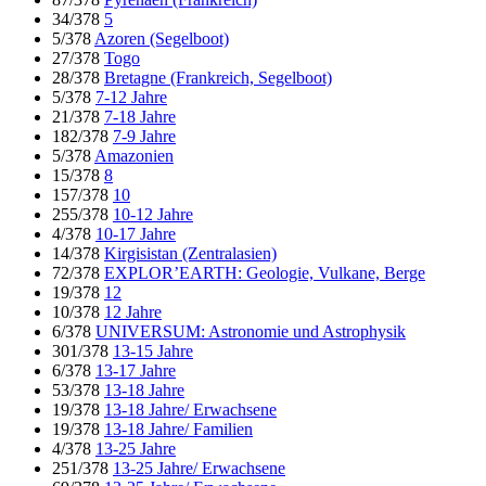
34/378
5
5/378
Azoren (Segelboot)
27/378
Togo
28/378
Bretagne (Frankreich, Segelboot)
5/378
7-12 Jahre
21/378
7-18 Jahre
182/378
7-9 Jahre
5/378
Amazonien
15/378
8
157/378
10
255/378
10-12 Jahre
4/378
10-17 Jahre
14/378
Kirgisistan (Zentralasien)
72/378
EXPLOR’EARTH: Geologie, Vulkane, Berge
19/378
12
10/378
12 Jahre
6/378
UNIVERSUM: Astronomie und Astrophysik
301/378
13-15 Jahre
6/378
13-17 Jahre
53/378
13-18 Jahre
19/378
13-18 Jahre/ Erwachsene
19/378
13-18 Jahre/ Familien
4/378
13-25 Jahre
251/378
13-25 Jahre/ Erwachsene