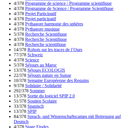
4/378
Programme de science / Programme scientifique
4/378
Programme de Science / Programme Scientifique
4/378
Projet Participatif
4/378
Projet participatif
4/378
Pythagore harmonie des sphères
4/378
Pythagore musique
5/378
Recherche Scientifique
4/378
Recherche Scientifique
4/378
Recherche scientifique
14/378
Robots sur les traces de l’Ours
77/378
Schweiz
4/378
Science
5/378
Séjours au Maroc
13/378
Séjours ECOLOGIS
22/378
Séjours nature en Suisse
10/378
Semaine Européenne des Requins
9/378
Solidaire / Solidarité
292/378
Sommer
13/378
Sortie du logiciel SPIP 2.0
51/378
Soutien Scolaire
33/378
Spanisch
13/378
SPIP
84/378
Sprach- und Wissenschaftscamps mit Betreuung auf
Deutsch
4/378
Stage Etudes