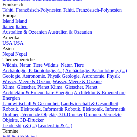
Frankreich
Tahiti, Französisch-Polynesien
Tahiti, Französisch-Polynesien
Europa
Island
Island
Italien
Italien
Australien & Ozeanien
Australien & Ozeanien
Amerika
USA
USA
Asien
Nepal
Nepal
Themenbereiche
Wildnis, Natur, Tiere
Wildnis, Natur, Tiere
Archäologie, Paläontologie, (...)
Archäologie, Paläontologie, (...)
Geologie, Astronomie, Physik
Geologie, Astronomie, Physik
Wasser, Meere & Ozeane
Wasser, Meere & Ozeane
Klima, Gletscher, Planet
Klima, Gletscher, Planet
Architektur & Erneuerbare Energien
Architektur & Erneuerbare
Energien
Landwirtschaft & Gesundheit
Landwirtschaft & Gesundheit
Robotik, Elektronik, Informatik
Robotik, Elektronik, Informatik
Drohnen, Vernetzte Objekte, 3D-Drucker
Drohnen, Vernetzte
Objekte, 3D-Drucker
Leadership & (...)
Leadership & (...)
Termine
Frühling
Frühling