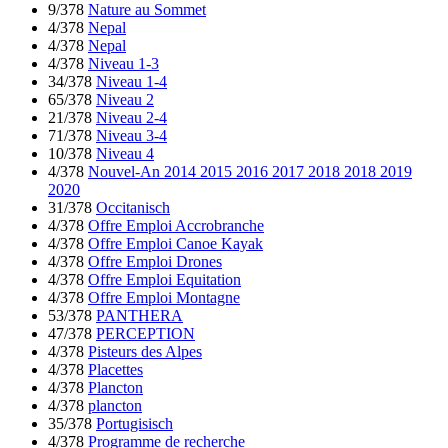
9/378
Nature au Sommet
4/378
Nepal
4/378
Nepal
4/378
Niveau 1-3
34/378
Niveau 1-4
65/378
Niveau 2
21/378
Niveau 2-4
71/378
Niveau 3-4
10/378
Niveau 4
4/378
Nouvel-An 2014 2015 2016 2017 2018 2018 2019
2020
31/378
Occitanisch
4/378
Offre Emploi Accrobranche
4/378
Offre Emploi Canoe Kayak
4/378
Offre Emploi Drones
4/378
Offre Emploi Equitation
4/378
Offre Emploi Montagne
53/378
PANTHERA
47/378
PERCEPTION
4/378
Pisteurs des Alpes
4/378
Placettes
4/378
Plancton
4/378
plancton
35/378
Portugisisch
4/378
Programme de recherche