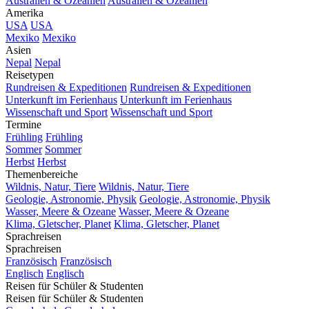
Australien & Ozeanien
Australien & Ozeanien
Amerika
USA
USA
Mexiko
Mexiko
Asien
Nepal
Nepal
Reisetypen
Rundreisen & Expeditionen
Rundreisen & Expeditionen
Unterkunft im Ferienhaus
Unterkunft im Ferienhaus
Wissenschaft und Sport
Wissenschaft und Sport
Termine
Frühling
Frühling
Sommer
Sommer
Herbst
Herbst
Themenbereiche
Wildnis, Natur, Tiere
Wildnis, Natur, Tiere
Geologie, Astronomie, Physik
Geologie, Astronomie, Physik
Wasser, Meere & Ozeane
Wasser, Meere & Ozeane
Klima, Gletscher, Planet
Klima, Gletscher, Planet
Sprachreisen
Sprachreisen
Französisch
Französisch
Englisch
Englisch
Reisen für Schüler & Studenten
Reisen für Schüler & Studenten