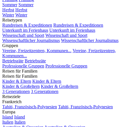
Sommer
Sommer
Herbst
Herbst
Winter
Winter
Reisetypen
Rundreisen & Expeditionen
Rundreisen & Expeditionen
Unterkunft im Ferienhaus
Unterkunft im Ferienhaus
Wissenschaft und Sport
Wissenschaft und Sport
Wissenschaftlicher Journalismus
Wissenschaftlicher Journalismus
Gruppen
Vereine, Freizeitzentren, Kommunen...
Vereine, Freizeitzentren,
Kommunen...
Betriebsräte
Betriebsräte
Professionelle Gruppen
Professionelle Gruppen
Reisen für Familien
Reisen für Familien
Kinder & Eltern
Kinder & Eltern
Kinder & Großeltern
Kinder & Großeltern
3 Generationen
3 Generationen
Reiseziele
Frankreich
Tahiti, Französisch-Polynesien
Tahiti, Französisch-Polynesien
Europa
Island
Island
Italien
Italien