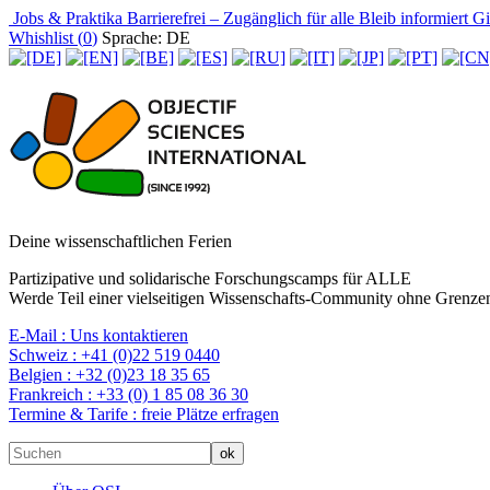
Jobs & Praktika
Barrierefrei – Zugänglich für alle
Bleib informiert
Gir
Whishlist (
0
)
Sprache: DE
Deine wissenschaftlichen Ferien
Partizipative und solidarische Forschungscamps für ALLE
Werde Teil einer vielseitigen Wissenschafts-Community ohne Grenzen
E-Mail :
Uns kontaktieren
Schweiz :
+41 (0)22 519 0440
Belgien :
+32 (0)23 18 35 65
Frankreich :
+33 (0) 1 85 08 36 30
Termine & Tarife :
freie Plätze erfragen