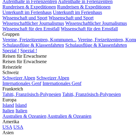
Aufenthalte in Ferienzentren
Aufenthalte in Ferienzentren
Rundreisen & Expeditionen
Rundreisen & Expeditionen
Unterkunft im Ferienhaus
Unterkunft im Ferienhaus
Wissenschaft und Sport
Wissenschaft und Sport
Wissenschaftlicher Journalismus
Wissenschaftlicher Journalismus
Wissenschaft für den Ernstfall
Wissenschaft für den Ernstfall
Gruppen
Vereine, Freizeitzentren, Kommunen...
Vereine, Freizeitzentren, Kom
Schulausflüge & Klassenfahrten
Schulausflüge & Klassenfahrten
Spezial !
Spezial !
Reisen für Erwachsene
Reisen für Erwachsene
Reiseziele
Schweiz
Schweizer Alpen
Schweizer Alpen
Internationales Genf
Internationales Genf
Frankreich
Tahiti, Französisch-Polynesien
Tahiti, Französisch-Polynesien
Europa
Island
Island
Italien
Italien
Australien & Ozeanien
Australien & Ozeanien
Amerika
USA
USA
Asien