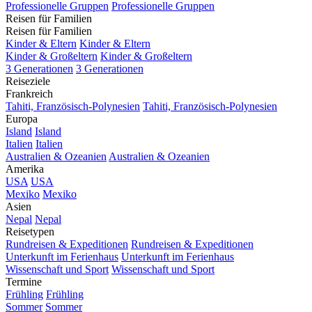
Professionelle Gruppen
Professionelle Gruppen
Reisen für Familien
Reisen für Familien
Kinder & Eltern
Kinder & Eltern
Kinder & Großeltern
Kinder & Großeltern
3 Generationen
3 Generationen
Reiseziele
Frankreich
Tahiti, Französisch-Polynesien
Tahiti, Französisch-Polynesien
Europa
Island
Island
Italien
Italien
Australien & Ozeanien
Australien & Ozeanien
Amerika
USA
USA
Mexiko
Mexiko
Asien
Nepal
Nepal
Reisetypen
Rundreisen & Expeditionen
Rundreisen & Expeditionen
Unterkunft im Ferienhaus
Unterkunft im Ferienhaus
Wissenschaft und Sport
Wissenschaft und Sport
Termine
Frühling
Frühling
Sommer
Sommer