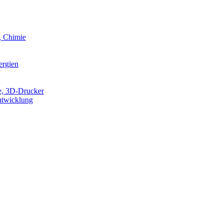
, Chimie
ergien
e, 3D-Drucker
ntwicklung