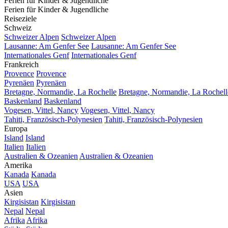
Ferien für Kinder & Jugendliche
Ferien für Kinder & Jugendliche
Reiseziele
Schweiz
Schweizer Alpen
Schweizer Alpen
Lausanne: Am Genfer See
Lausanne: Am Genfer See
Internationales Genf
Internationales Genf
Frankreich
Provence
Provence
Pyrenäen
Pyrenäen
Bretagne, Normandie, La Rochelle
Bretagne, Normandie, La Rochell
Baskenland
Baskenland
Vogesen, Vittel, Nancy
Vogesen, Vittel, Nancy
Tahiti, Französisch-Polynesien
Tahiti, Französisch-Polynesien
Europa
Island
Island
Italien
Italien
Australien & Ozeanien
Australien & Ozeanien
Amerika
Kanada
Kanada
USA
USA
Asien
Kirgisistan
Kirgisistan
Nepal
Nepal
Afrika
Afrika