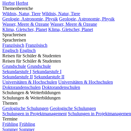
Herbst
Herbst
Themenbereiche
Wildnis, Natur, Tiere
Wildnis, Natur, Tiere
Geologie, Astronomie, Physik
Geologie, Astronomie, Physik
Wasser, Meere & Ozeane
Wasser, Meere & Ozeane
Klima, Gletscher, Planet
Klima, Gletscher, Planet
Sprachreisen
Sprachreisen
Französisch
Französisch
Englisch
Englisch
Reisen für Schüler & Studenten
Reisen für Schüler & Studenten
Grundschule
Grundschule
Sekundarstufe I
Sekundarstufe I
Sekundarstufe II
Sekundarstufe II
Universitäten & Hochschulen
Universitäten & Hochschulen
Doktorandenschulen
Doktorandenschulen
Schulungen & Weiterbildungen
Schulungen & Weiterbildungen
Themen
Geologische Schulungen
Geologische Schulungen
Schulungen in Projektmanagement
Schulungen in Projektmanagemen
Termine
Frühling
Frühling
Sommer
Sommer