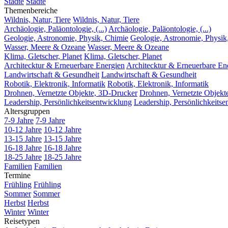
Städte
Städte
Themenbereiche
Wildnis, Natur, Tiere
Wildnis, Natur, Tiere
Archäologie, Paläontologie, (...)
Archäologie, Paläontologie, (...)
Geologie, Astronomie, Physik, Chimie
Geologie, Astronomie, Physik
Wasser, Meere & Ozeane
Wasser, Meere & Ozeane
Klima, Gletscher, Planet
Klima, Gletscher, Planet
Architecktur & Erneuerbare Energien
Architecktur & Erneuerbare En
Landwirtschaft & Gesundheit
Landwirtschaft & Gesundheit
Robotik, Elektronik, Informatik
Robotik, Elektronik, Informatik
Drohnen, Vernetzte Objekte, 3D-Drucker
Drohnen, Vernetzte Objekt
Leadership, Persönlichkeitsentwicklung
Leadership, Persönlichkeitse
Altersgruppen
7-9 Jahre
7-9 Jahre
10-12 Jahre
10-12 Jahre
13-15 Jahre
13-15 Jahre
16-18 Jahre
16-18 Jahre
18-25 Jahre
18-25 Jahre
Familien
Familien
Termine
Frühling
Frühling
Sommer
Sommer
Herbst
Herbst
Winter
Winter
Reisetypen