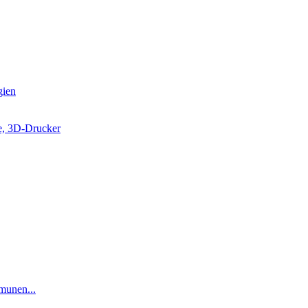
gien
e, 3D-Drucker
munen...